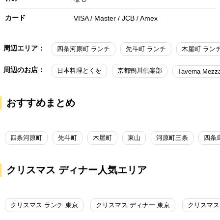
カード
VISA / Master / JCB / Amex
周辺エリア：
四条河原町 ランチ
先斗町 ランチ
木屋町 ラン
周辺のお店：
日本料理とくを
京都鴨川倶楽部
Taverna Mezza
おすすめまとめ
四条河原町
先斗町
木屋町
東山
河原町三条
四条
クリスマス ディナー人気エリア
クリスマス ランチ 東京
クリスマス ディナー 東京
クリスマス