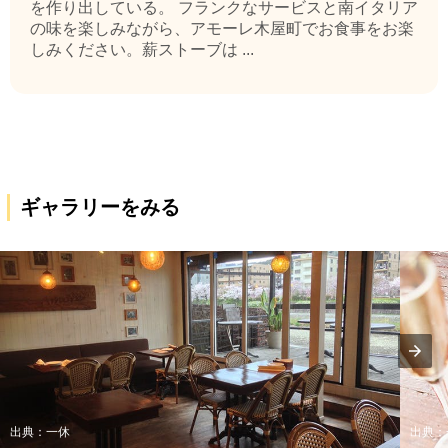
を作り出している。 フランクなサービスと南イタリア
の味を楽しみながら、アモーレ木屋町でお食事をお楽
しみください。薪ストーブは ...
ギャラリーをみる
出典：一休
出典：