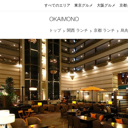
すべてのエリア
東京グルメ
大阪グルメ
京都
トップ
関西 ランチ
京都 ランチ
烏丸