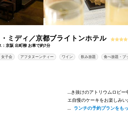
出典：一休
オ・ミディ／京都ブライトンホテル
ス：京阪 出町柳 お車で約7分
 女子会
アフタヌーンティー
ワイン
飲み放題
食べ放題・ブ
...き抜けのアトリウムロビ
エ自慢のケーキをお楽しみい
...
ランチの予約プランをも