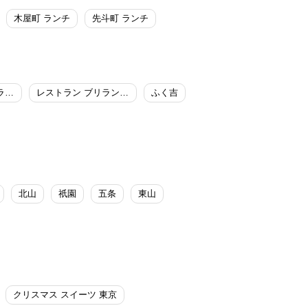
木屋町 ランチ
先斗町 ランチ
鉄板焼 燔／京都ブライトンホテル
レストラン ブリランテ／京都ガーデンパレス
ふく吉
北山
祇園
五条
東山
クリスマス スイーツ 東京