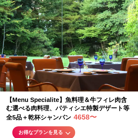
【Menu Specialite】魚料理＆牛フィレ肉含
む選べる肉料理、パティシエ特製
デザート
等
4658〜
全5品＋乾杯シャンパン
お得なプランを見る