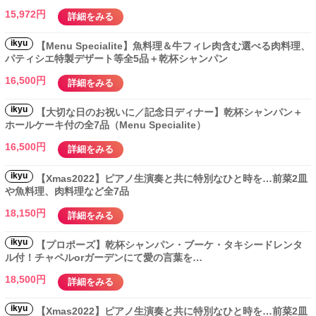
15,972円
詳細をみる
ikyu
【Menu Specialite】魚料理＆牛フィレ肉含む選べる肉料理、
パティシエ特製デザート等全5品＋乾杯シャンパン
16,500円
詳細をみる
ikyu
【大切な日のお祝いに／記念日ディナー】乾杯シャンパン＋
ホールケーキ付の全7品（Menu Specialite）
16,500円
詳細をみる
ikyu
【Xmas2022】ピアノ生演奏と共に特別なひと時を…前菜2皿
や魚料理、肉料理など全7品
18,150円
詳細をみる
ikyu
【プロポーズ】乾杯シャンパン・ブーケ・タキシードレンタ
ル付！チャペルorガーデンにて愛の言葉を…
18,500円
詳細をみる
ikyu
【Xmas2022】ピアノ生演奏と共に特別なひと時を…前菜2皿