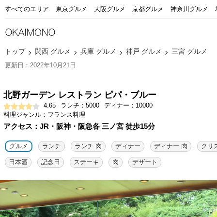
すべてのエリア
東京グルメ
大阪グルメ
京都グルメ
神奈川グルメ
トップ
関西 グルメ
兵庫 グルメ
神戸 グルメ
三宮 グルメ
更新日：2022年10月21日
北野ガーデン レストラン ピパ・ブルー
4.65
ランチ：5000
ディナー：10000
料理ジャンル：フランス料理
アクセス：JR・阪神・阪急各 三ノ宮 徒歩15分
グルメ
ランチ
ランチ 肉
ディナー
ディナー 肉
クリ
日本酒
記念日
ステーキ
肉
デザート