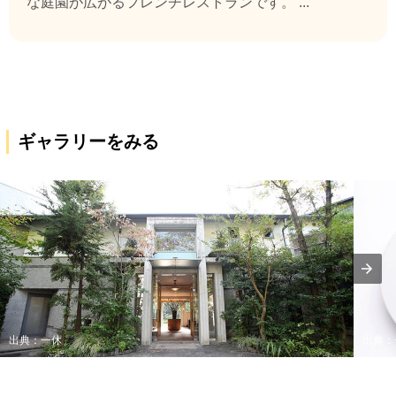
な庭園が広がるフレンチレストランです。 ...
ギャラリーをみる
出典：一休
出典：