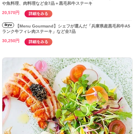
や魚料理、肉料理など全7品＋黒毛和牛ステーキ
20,570円
詳細をみる
ikyu
【Menu Gourmand】シェフが選んだ「兵庫県産黒毛和牛A5
ランク牛フィレ肉ステーキ」など全7品
30,250円
詳細をみる