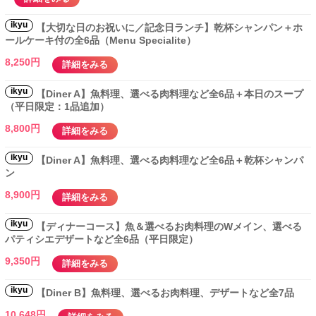
ikyu
【大切な日のお祝いに／記念日ランチ】乾杯シャンパン＋ホ
ールケーキ付の全6品（Menu Specialite）
8,250円
詳細をみる
ikyu
【Diner A】魚料理、選べる肉料理など全6品＋本日のスープ
（平日限定：1品追加）
8,800円
詳細をみる
ikyu
【Diner A】魚料理、選べる肉料理など全6品＋乾杯シャンパ
ン
8,900円
詳細をみる
ikyu
【ディナーコース】魚＆選べるお肉料理のWメイン、選べる
パティシエデザートなど全6品（平日限定）
9,350円
詳細をみる
ikyu
【Diner B】魚料理、選べるお肉料理、デザートなど全7品
10,648円