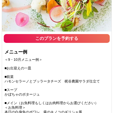
このプランを予約する
メニュー例
＜9・10月メニュー例＞
■お出迎えの一皿
■前菜
ハモンセラーノとブッラータチーズ 梶谷農園サラダ仕立て
■スープ
かぼちゃのポタージュ
■メイン（お魚料理もしくはお肉料理からお選びください）
＜お魚料理＞
本日の白身魚のポワレ、森のキノコのギリシャ風