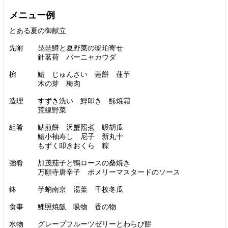
メニュー例
とある夏の御献立
先附 琵琶鱒と夏野菜の琥珀寄せ
針茗荷 バーニャカウダ
椀 鱧 じゅんさい 蓮餅 蓮芋
木の芽 梅肉
造理 すずき洗い 鰹叩き 鯵焼霜
荒線野菜
組肴 鮎煎餅 沢蟹照煮 鰻胡瓜
鱧小袖寿し 尼子 新丸十
もずく叩きおくら 粽
強肴 加茂茄子と鴨ロースの桑焼き
万願寺唐辛子 ポメリーマスタードのソース
鉢 芋蛸南京 湯葉 千枚冬瓜
食事 鯉照焼飯 吸物 香の物
水物 グレープフルーツゼリーとわらび餅