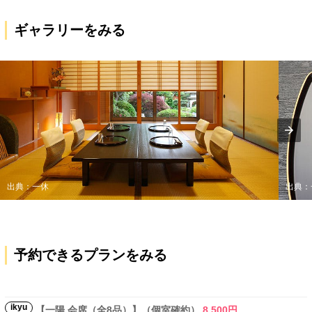
ギャラリーをみる
出典：一休
出典：
予約できるプランをみる
ikyu
【一陽 会席（全8品）】（個室確約）
8,500円