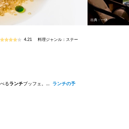
出典：一休
4.21
料理ジャンル：ステー
選べる
ランチ
ブッフェ。...
ランチの予