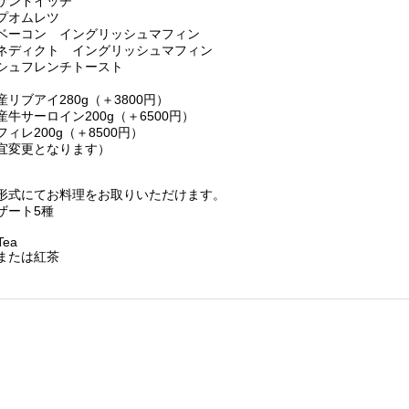
サンドイッチ
プオムレツ
ベーコン イングリッシュマフィン
ネディクト イングリッシュマフィン
シュフレンチトースト
リブアイ280g（＋3800円）
牛サーロイン200g（＋6500円）
ィレ200g（＋8500円）
宜変更となります）
形式にてお料理をお取りいただけます。
ザート5種
Tea
または紅茶