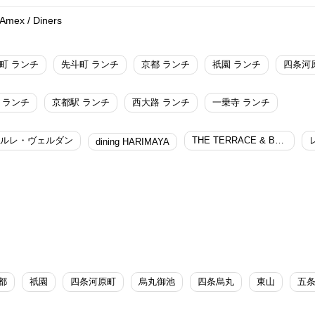
 Amex / Diners
町 ランチ
先斗町 ランチ
京都 ランチ
祇園 ランチ
四条河
 ランチ
京都駅 ランチ
西大路 ランチ
一乗寺 ランチ
ルレ・ヴェルダン
THE TERRACE & BAR／ART MON ZEN KYOTO
dining HARIMAYA
都
祇園
四条河原町
烏丸御池
四条烏丸
東山
五