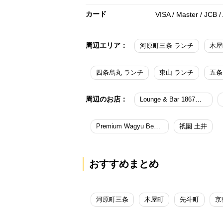
カード
VISA / Master / JCB /
周辺エリア：
河原町三条 ランチ
木屋
四条烏丸 ランチ
東山 ランチ
五条
周辺のお店：
Lounge & Bar 1867／ダーワ・悠洛 京都
Premium Wagyu Beef SHIBATA 特選黒毛和牛しば田
祇園 土井
おすすめまとめ
河原町三条
木屋町
先斗町
京