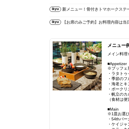
ikyu
新メニュー！骨付きトマホークステ
ikyu
【お席のみご予約】お料理内容は当
メニュー
メイン料理
■Appetizer
※ブッフェ
・ラタトゥ
・季節のフ
・海老とキ
・ポークリ
・帆立のカ
（食材は便
■Main
※1皿お選
・54thバ
・ケイジャ