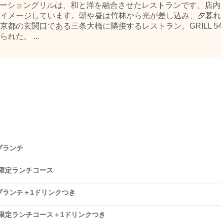
ステーショングリルは、和と洋を融合させたレストランです。店
イメージしています。朝や昼は竹林から光が差し込み、夕暮れ
都の玄関口である三条大橋に隣接するレストラン。GRILL 5
た。 ...
ーブランチ
別限定ランチコース
デーブランチ＋1ドリンクつき
別限定ランチコース＋1ドリンクつき