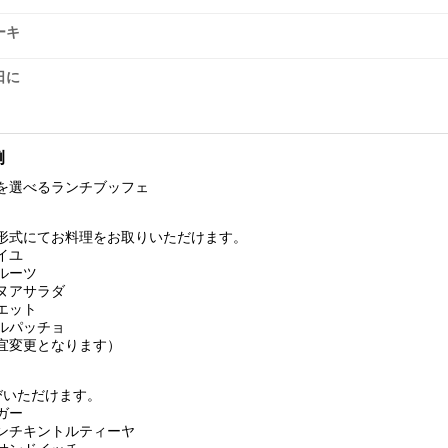
ーキ
日に
例
を選べるランチブッフェ
形式にてお料理をお取りいただけます。
イユ
ルーツ
ヌアサラダ
エット
ルパッチョ
宜変更となります）
びいただけます。
ーガー
ンチキントルティーヤ