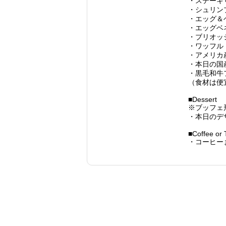
・ステーキ
・シュリン
・エッグ＆
・エッグベ
・ブリオッ
・ワッフル
・アメリカ産
・本日の国産
・黒毛和牛フ
（食材は便
■Dessert
※ブッフェ
・本日のデ
■Coffee or 
・コーヒー