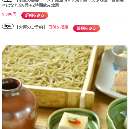
【初夏の宴会コース】厳選鴨すき焼き鍋・天ぷら盛・自家製
そばなど全6品＋2時間飲み放題
5,500円
詳細をみる
ikyu
【お席のご予約】
日付を指定
詳細をみる