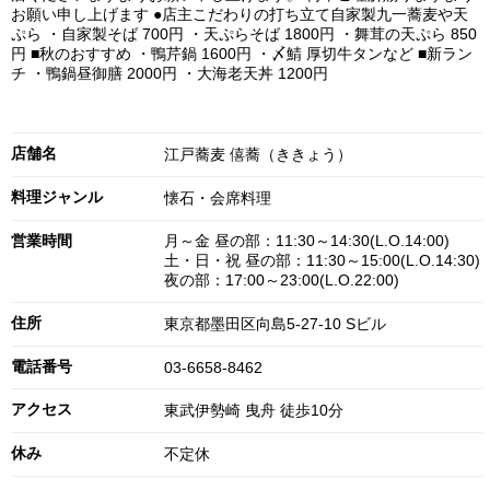
お願い申し上げます ●店主こだわりの打ち立て自家製九一蕎麦や天
ぷら ・自家製そば 700円 ・天ぷらそば 1800円 ・舞茸の天ぷら 850
円 ■秋のおすすめ ・鴨芹鍋 1600円 ・〆鯖 厚切牛タンなど ■新ラン
チ ・鴨鍋昼御膳 2000円 ・大海老天丼 1200円
店舗名
江戸蕎麦 僖蕎（ききょう）
料理ジャンル
懐石・会席料理
営業時間
月～金 昼の部：11:30～14:30(L.O.14:00)
土・日・祝 昼の部：11:30～15:00(L.O.14:30)
夜の部：17:00～23:00(L.O.22:00)
住所
東京都墨田区向島5-27-10 Sビル
電話番号
03-6658-8462
アクセス
東武伊勢崎 曳舟 徒歩10分
休み
不定休