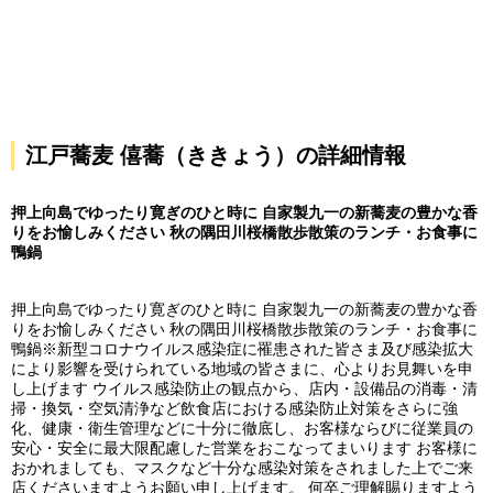
江戸蕎麦 僖蕎（ききょう）の詳細情報
押上向島でゆったり寛ぎのひと時に 自家製九一の新蕎麦の豊かな香
りをお愉しみください 秋の隅田川桜橋散歩散策のランチ・お食事に
鴨鍋
押上向島でゆったり寛ぎのひと時に 自家製九一の新蕎麦の豊かな香
りをお愉しみください 秋の隅田川桜橋散歩散策のランチ・お食事に
鴨鍋※新型コロナウイルス感染症に罹患された皆さま及び感染拡大
により影響を受けられている地域の皆さまに、心よりお見舞いを申
し上げます ウイルス感染防止の観点から、店内・設備品の消毒・清
掃・換気・空気清浄など飲食店における感染防止対策をさらに強
化、健康・衛生管理などに十分に徹底し、お客様ならびに従業員の
安心・安全に最大限配慮した営業をおこなってまいります お客様に
おかれましても、マスクなど十分な感染対策をされました上でご来
店くださいますようお願い申し上げます。 何卒ご理解賜りますよう