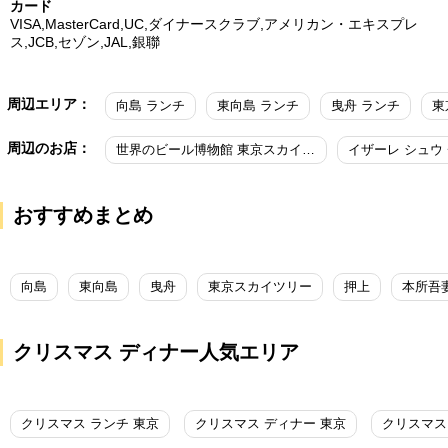
カード
VISA,MasterCard,UC,ダイナースクラブ,アメリカン・エキスプレ
ス,JCB,セゾン,JAL,銀聯
周辺エリア：
向島 ランチ
東向島 ランチ
曳舟 ランチ
東
周辺のお店：
世界のビール博物館 東京スカイツリータウンソラマチ店
おすすめまとめ
向島
東向島
曳舟
東京スカイツリー
押上
本所吾
クリスマス ディナー人気エリア
クリスマス ランチ 東京
クリスマス ディナー 東京
クリスマス