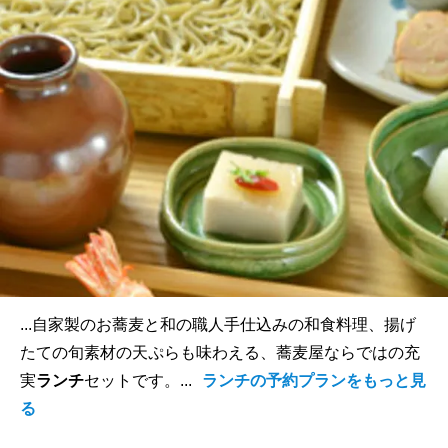
...自家製のお蕎麦と和の職人手仕込みの和食料理、揚げ
たての旬素材の天ぷらも味わえる、蕎麦屋ならではの充
実
ランチ
セットです。...
ランチの予約プランをもっと見
る