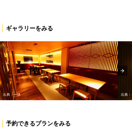
ギャラリーをみる
出典：一休
出典：
予約できるプランをみる