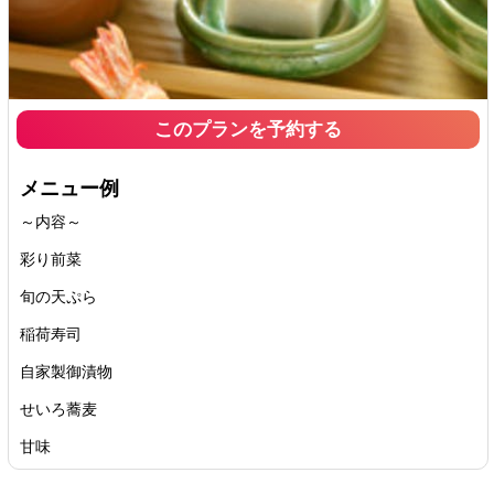
このプランを予約する
メニュー例
～内容～
彩り前菜
旬の天ぷら
稲荷寿司
自家製御漬物
せいろ蕎麦
甘味