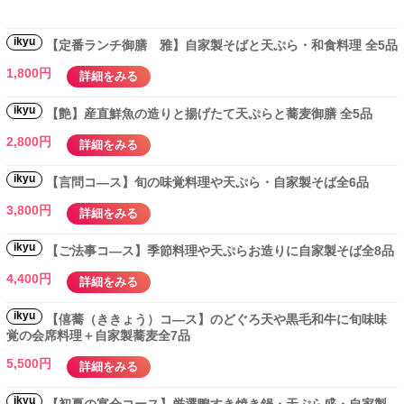
ikyu
【定番ランチ御膳 雅】自家製そばと天ぷら・和食料理 全5品
1,800円
詳細をみる
ikyu
【艶】産直鮮魚の造りと揚げたて天ぷらと蕎麦御膳 全5品
2,800円
詳細をみる
ikyu
【言問コ―ス】旬の味覚料理や天ぷら・自家製そば全6品
3,800円
詳細をみる
ikyu
【ご法事コ―ス】季節料理や天ぷらお造りに自家製そば全8品
4,400円
詳細をみる
ikyu
【僖蕎（ききょう）コ―ス】のどぐろ天や黒毛和牛に旬味味
覚の会席料理＋自家製蕎麦全7品
5,500円
詳細をみる
ikyu