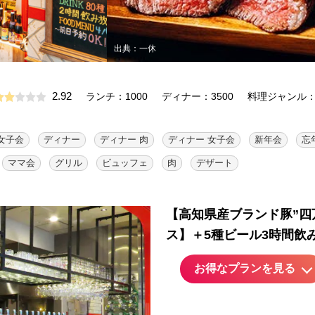
出典：一休
2.92
ランチ：1000
ディナー：3500
料理ジャンル
女子会
ディナー
ディナー 肉
ディナー 女子会
新年会
忘
ママ会
グリル
ビュッフェ
肉
デザート
【高知県産ブランド豚”四
ス】＋5種ビール3時間飲
お得なプランを見る