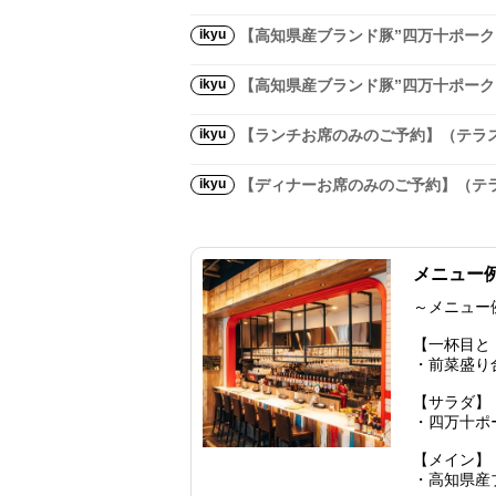
ikyu
【高知県産ブランド豚”四万十ポーク
ikyu
【高知県産ブランド豚”四万十ポーク
ikyu
【ランチお席のみのご予約】（テラ
ikyu
【ディナーお席のみのご予約】（テ
メニュー
～メニュー
【一杯目と
・前菜盛り
【サラダ】
・四万十ポ
【メイン】
・高知県産