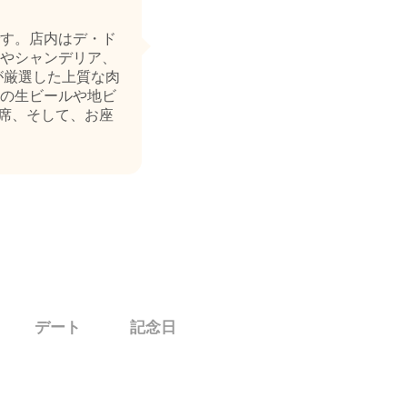
す。店内はデ・ド
やシャンデリア、
が厳選した上質な肉
の生ビールや地ビ
席、そして、お座
デート
記念日