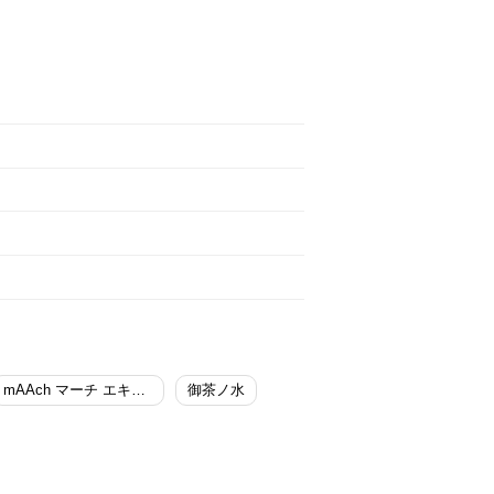
mAAch マーチ エキュート 神田万世橋
御茶ノ水