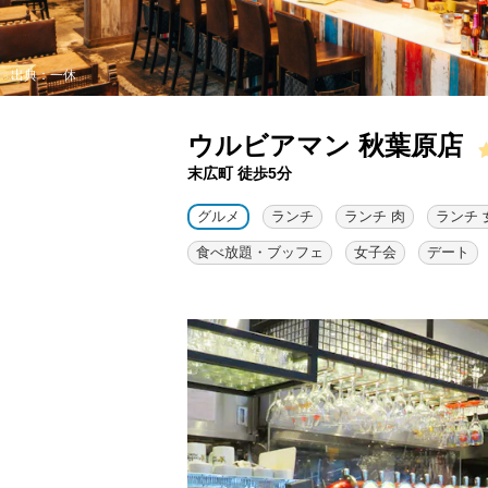
出典：一休
ウルビアマン 秋葉原店
末広町 徒歩5分
グルメ
ランチ
ランチ 肉
ランチ 
食べ放題・ブッフェ
女子会
デート