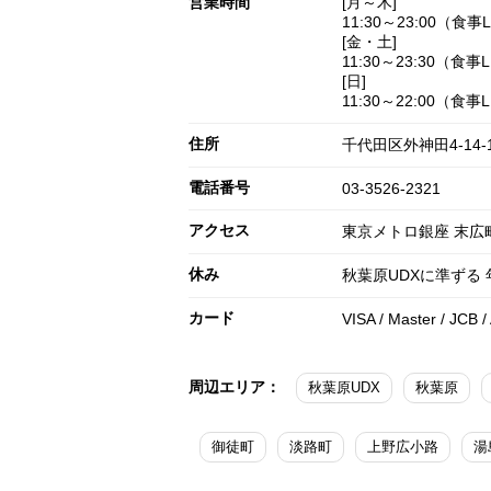
営業時間
[月～木]
11:30～23:00（食事L.
[金・土]
11:30～23:30（食事L
[日]
11:30～22:00（食事L.
住所
千代田区外神田4-14-
電話番号
03-3526-2321
アクセス
東京メトロ銀座 末広
休み
秋葉原UDXに準ずる
カード
VISA / Master / JCB /
周辺エリア：
秋葉原UDX
秋葉原
御徒町
淡路町
上野広小路
湯