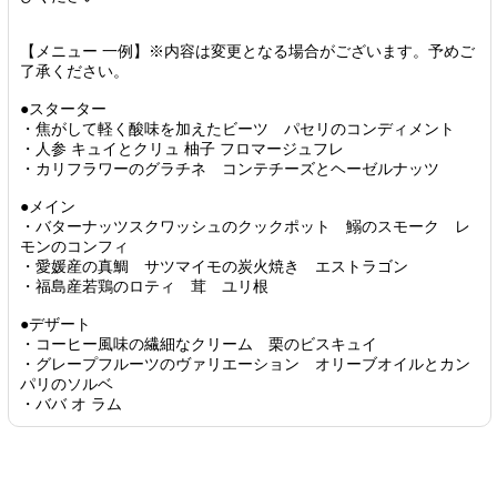
【メニュー 一例】※内容は変更となる場合がございます。予めご
了承ください。
●スターター
・焦がして軽く酸味を加えたビーツ パセリのコンディメント
・人参 キュイとクリュ 柚子 フロマージュフレ
・カリフラワーのグラチネ コンテチーズとヘーゼルナッツ
●メイン
・バターナッツスクワッシュのクックポット 鰯のスモーク レ
モンのコンフィ
・愛媛産の真鯛 サツマイモの炭火焼き エストラゴン
・福島産若鶏のロティ 茸 ユリ根
●デザート
・コーヒー風味の繊細なクリーム 栗のビスキュイ
・グレープフルーツのヴァリエーション オリーブオイルとカン
パリのソルベ
・ババ オ ラム