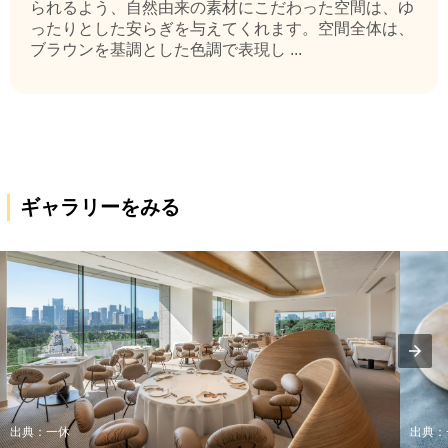
られるよう、自然由来の素材にこだわった空間は、ゆ
ったりとした安らぎを与えてくれます。空間全体は、
ブラウンを基調とした色調で表現し ...
ギャラリーをみる
出典：一休
出典：