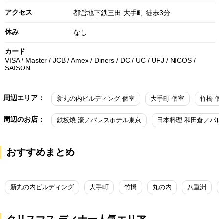
アクセス
都営地下鉄三田 大手町 徒歩3分
休み
なし
カード
VISA / Master / JCB / Amex / Diners / DC / UC / UFJ / NICOS /
SAISON
周辺エリア：
新丸の内ビルディング 個室
大手町 個室
竹橋 
周辺のお店：
鉄板焼 濠／パレスホテル東京
おすすめまとめ
新丸の内ビルディング
大手町
竹橋
丸の内
八重洲