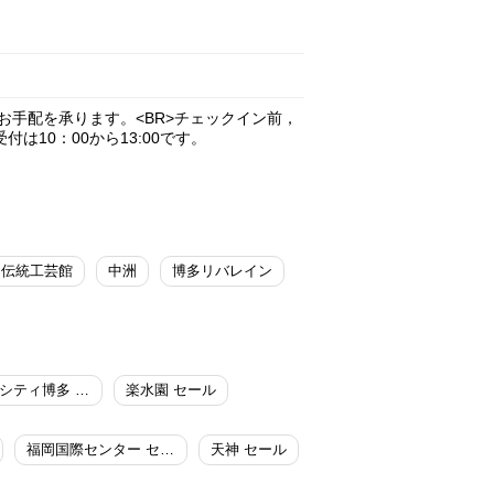
お手配を承ります。<BR>チェックイン前，
は10：00から13:00です。
た伝統工芸館
中洲
博多リバレイン
キャナルシティ博多 セール
楽水園 セール
福岡国際センター セール
天神 セール