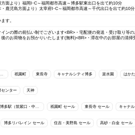
方面より）福岡I･C～福岡都市高速～博多駅東出口を出て約10分
・鹿児島方面より）太宰府I･C～福岡都市高速～千代出口を出て約10分
います。
インの際の前払い制でございます<BR>・宅配便の発送・受け取り等の
後のお荷物をお預かりいたします(無料)<BR>・滞在中のお部屋の清掃受付
多駅（筑紫口・中央街）
祇園町
東長寺
キャナルシティ博多
楽水園
はか
際センター
天神
博多駅（筑紫口・中央街） セール
祇園町 セール
東長寺 セール
博多リバレイン セール
住吉・美野島 セール
高砂・白金 セール