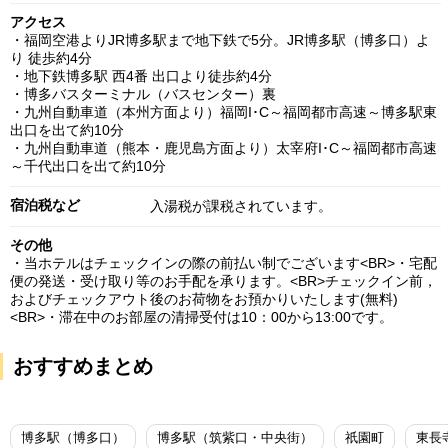
アクセス
・福岡空港よりJR博多駅まで地下鉄で5分。JR博多駅（博多口）よ
り 徒歩約4分
・地下鉄博多駅 西4番 出口より徒歩約4分
・博多バスターミナル（バスセンター）裏
・九州自動車道（本州方面より）福岡I･C～福岡都市高速～博多駅東
出口を出て約10分
・九州自動車道（熊本・鹿児島方面より）太宰府I･C～福岡都市高速
～千代出口を出て約10分
宿泊税など
入湯税が課税されています。
その他
・当ホテルはチェックインの際の前払い制でございます<BR>・宅配
便の発送・受け取り等のお手配を承ります。<BR>チェックイン前，
およびチェックアウト後のお荷物をお預かりいたします(無料)
<BR>・滞在中のお部屋の清掃受付は10：00から13:00です。
おすすめまとめ
博多駅（博多口）
博多駅（筑紫口・中央街）
祇園町
東長