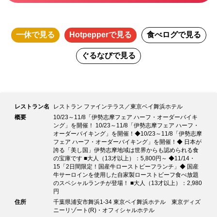
一休
で見る
Hotpepper
で見る
食べログ
で見る
ぐるなび
で見る
レストラン名
レストラン ファインテラス／東京ベイ舞浜ホテル
概要
10/23～11/8「伊勢志摩フェア ハーフ・オーダーバイキ
ング」を開催！ 10/23～11/8「伊勢志摩フェア ハーフ・
オーダーバイキング」を開催！◆10/23～11/8「伊勢志摩
フェア ハーフ・オーダーバイキング」を開催！◆ 日本が
誇る「美し国」伊勢志摩地域は世界からも認められる食
の宝庫です ■大人（13才以上）：5,800円～ ◆11/14・
15「2日間限定！国産牛ローストビーフランチ」◆ 国産
牛サーロインを使用した自家製ローストビーフ食べ放題
のスペシャルランチが登場！ ■大人（13才以上）：2,980
円
住所
千葉県浦安市舞浜1-34 東京ベイ舞浜ホテル 東京ディズ
ニーリゾート(R)・オフィシャルホテル