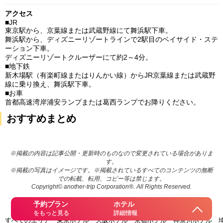
アクセス
■JR
東京駅から、京葉線または武蔵野線にて舞浜駅下車。
舞浜駅から、ディズニーリゾートラインで2駅目のベイサイド・ステ
ーション下車。
ディズニーリゾートクルーザーにて約2～4分。
■地下鉄
新木場駅（有楽町線またはりんかい線）からJR京葉線または武蔵野
線に乗り換え、舞浜駅下車。
■お車
首都高速湾岸浦安ランプまたは葛西ランプでお降りください。
おすすめまとめ
※掲載の内容は記事公開・更新時のものなので変更されている場合がありま
す。
※掲載の写真はイメージです。※掲載されているすべてのコンテンツの無断
での転載、転用、コピー等は禁じます。
Copyright© another-trip Corporation®. All Rights Reserved.
予約プラン
ホテル
をもっと見る
詳細情報
すべてのエリア
東京ホテル
大阪ホテル
京都ホテル
神奈川ホテル