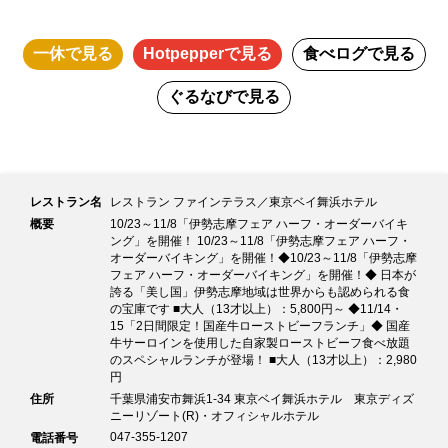
一休
で見る
Hotpepper
で見る
食べログ
で見る
ぐるなび
で見る
レストラン名
レストラン ファインテラス／東京ベイ舞浜ホテル
概要
10/23～11/8「伊勢志摩フェア ハーフ・オーダーバイキ
ング」を開催！ 10/23～11/8「伊勢志摩フェア ハーフ・
オーダーバイキング」を開催！◆10/23～11/8「伊勢志摩
フェア ハーフ・オーダーバイキング」を開催！◆ 日本が
誇る「美し国」伊勢志摩地域は世界からも認められる食
の宝庫です ■大人（13才以上）：5,800円～ ◆11/14・
15「2日間限定！国産牛ローストビーフランチ」◆ 国産
牛サーロインを使用した自家製ローストビーフ食べ放題
のスペシャルランチが登場！ ■大人（13才以上）：2,980
円
住所
千葉県浦安市舞浜1-34 東京ベイ舞浜ホテル 東京ディズ
ニーリゾート(R)・オフィシャルホテル
047-355-1207
電話番号