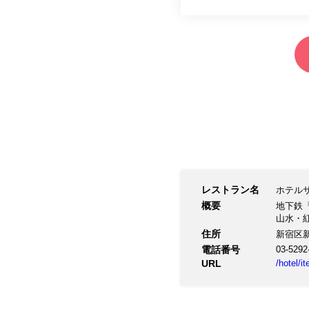
レストラン名
ホテル
概要
地下鉄
山水・
住所
新宿区新
電話番号
03-5292
URL
/hotel/i