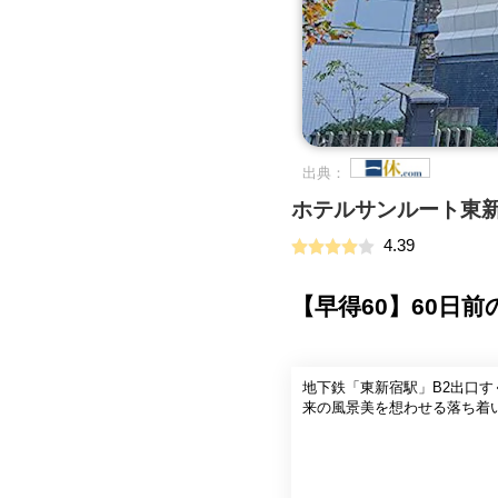
出典：
ホテルサンルート東
4.39
【早得60】60日
地下鉄「東新宿駅」B2出口す
来の風景美を想わせる落ち着