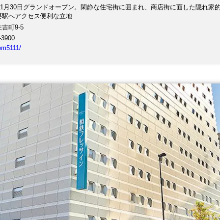
年11月30日グランドオープン。閑静な住宅街に囲まれ、商店街に面した隠れ家
要駅へアクセス便利な立地
吉町9-5
-3900
tem5111/