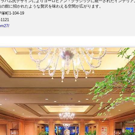
.グラハム氏デザインによりヨーロピアン・クラシックに統一されたインテリア
族の館に招かれたような贅沢を味わえる空間が広がります。
町1-104-19
-1121
tem27/