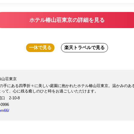
ホテル椿山荘東京の詳細を見る
一休
で見る
楽天トラベル
で見る
椿山荘東京
山の手にある四季折々に美しい庭園に抱かれたホテル椿山荘東京。温かみのあ
よって、心に残る癒しのひと時をお過ごしいただけます。
 2-10-8
-0996
tem66/