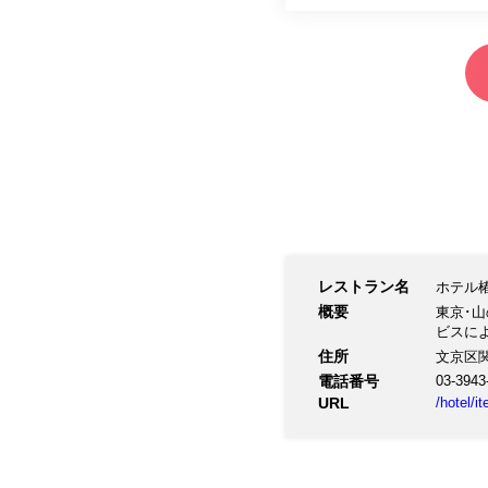
レストラン名
ホテル
概要
東京･
ビスに
住所
文京区関口
電話番号
03-3943
URL
/hotel/i