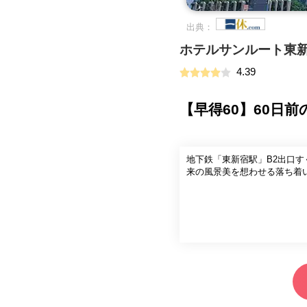
出典：
ホテルサンルート東
4.39
【早得60】60日
地下鉄「東新宿駅」B2出口す
来の風景美を想わせる落ち着