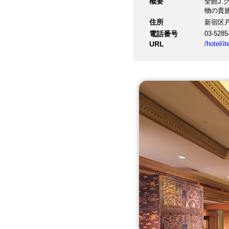
概要
全館J
物の貴
住所
新宿区戸塚
電話番号
03-5285
URL
/hotel/i