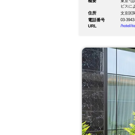
概要
東京･
ビスに
住所
文京区関口
電話番号
03-3943
URL
/hotel/i