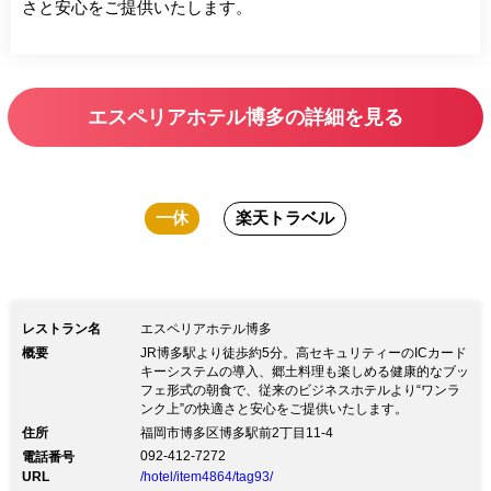
さと安心をご提供いたします。
エスペリアホテル博多の詳細を見る
一休
楽天トラベル
レストラン名
エスペリアホテル博多
概要
JR博多駅より徒歩約5分。高セキュリティーのICカード
キーシステムの導入、郷土料理も楽しめる健康的なブッ
フェ形式の朝食で、従来のビジネスホテルより“ワンラ
ンク上”の快適さと安心をご提供いたします。
住所
福岡市博多区博多駅前2丁目11‐4
092-412-7272
電話番号
URL
/hotel/item4864/tag93/