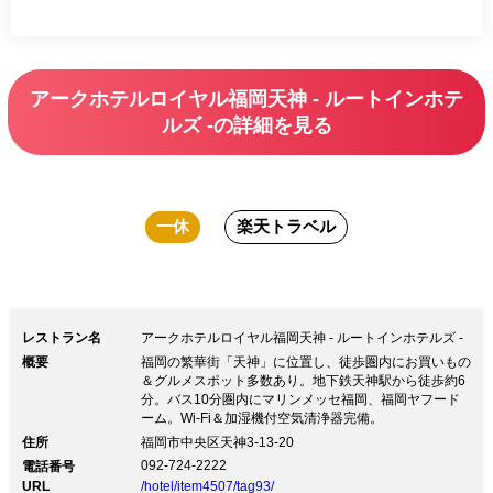
アークホテルロイヤル福岡天神 - ルートインホテ
ルズ -の詳細を見る
一休
楽天トラベル
レストラン名
アークホテルロイヤル福岡天神 - ルートインホテルズ -
概要
福岡の繁華街「天神」に位置し、徒歩圏内にお買いもの
＆グルメスポット多数あり。地下鉄天神駅から徒歩約6
分。バス10分圏内にマリンメッセ福岡、福岡ヤフード
ーム。Wi-Fi＆加湿機付空気清浄器完備。
住所
福岡市中央区天神3-13-20
092-724-2222
電話番号
URL
/hotel/item4507/tag93/