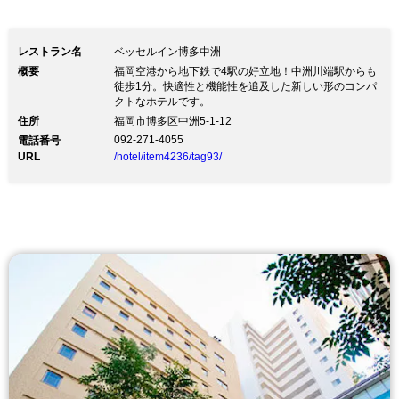
レストラン名
ベッセルイン博多中洲
概要
福岡空港から地下鉄で4駅の好立地！中洲川端駅からも
徒歩1分。快適性と機能性を追及した新しい形のコンパ
クトなホテルです。
住所
福岡市博多区中洲5-1-12
092-271-4055
電話番号
URL
/hotel/item4236/tag93/