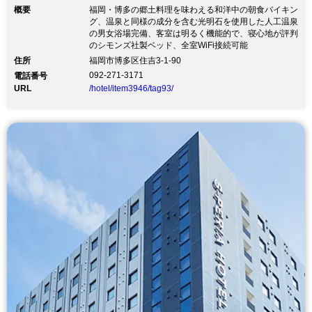
概要
福岡・博多の郷土料理を味わえる和洋中の朝食バイキン
グ、温泉と同様の成分を含む光明石を使用した人工温泉
の男女浴場完備、客室は明るく機能的で、寝心地が評判
のシモンズ社製ベッド、全室WiFi接続可能
住所
福岡市博多区住吉3-1-90
092-271-3171
電話番号
URL
/hotel/item3946/tag93/