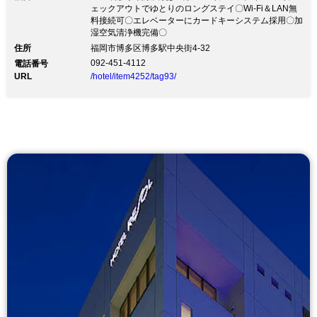
ェックアウトでゆとりのロングステイ〇Wi-Fi＆LAN無
料接続可〇エレベーターにカードキーシステム採用〇加
湿空気清浄機完備〇
住所
福岡市博多区博多駅中央街4-32
092-451-4112
電話番号
URL
/hotel/item4252/tag93/