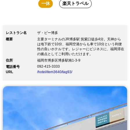
一休
楽天トラベル
レストラン名
ザ・ビー博多
概要
主要ターミナルのJR博多駅 筑紫口徒歩4分。天神から
は地下鉄で10分、福岡空港からも車で10分という利便
性の良いホテルです。レジャーにビジネスに、福岡滞在
の拠点としてご利用いただけます。
住所
福岡市博多区博多駅南1-3-9
092-415-3333
電話番号
URL
/hotel/item3640/tag93/