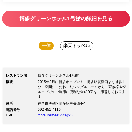
博多グリーンホテル1号館の詳細を見る
一休
楽天トラベル
レストラン名
博多グリーンホテル1号館
概要
2015年2月に新規オープン！！博多駅筑紫口より徒歩1
分。空間にこだわったシングルルームからご家族様やグ
ループでのご利用に便利な全419室をご用意しておりま
す。
住所
福岡市博多区博多駅中央街4-4
092-451-4110
電話番号
URL
/hotel/item4454/tag93/