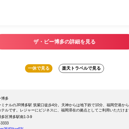
ザ・ビー博多の詳細を見る
一休
で見る
楽天トラベル
で見る
ー博多
ーミナルのJR博多駅 筑紫口徒歩4分。天神からは地下鉄で10分、福岡空港から
ホテルです。レジャーにビジネスに、福岡滞在の拠点としてご利用いただけま
多区博多駅南1-3-9
-3333
tem3640/tag93/