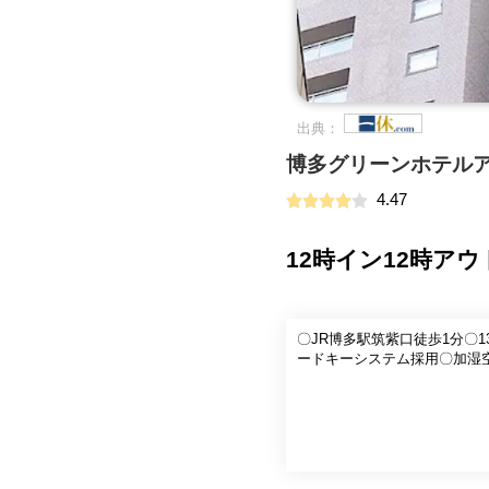
出典：
博多グリーンホテル
4.47
12時イン12時ア
〇JR博多駅筑紫口徒歩1分〇1
ードキーシステム採用〇加湿