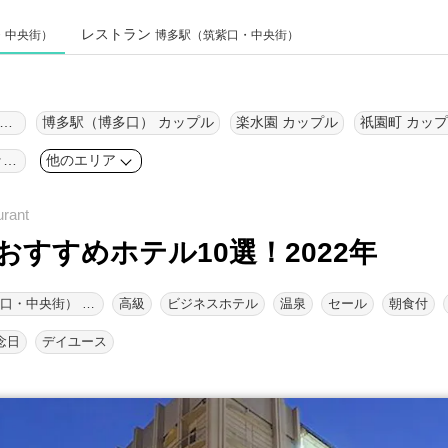
レストラン
・中央街）
博多駅（筑紫口・中央街）
多駅（筑紫口・中央街） カップル
博多駅（博多口） カップル
楽水園 カップル
祇園町 カッ
キャナルシティ博多 カップル
他のエリア
すすめホテル10選！2022年
博多駅（筑紫口・中央街） エリア
高級
ビジネスホテル
温泉
セール
朝食付
念日
デイユース