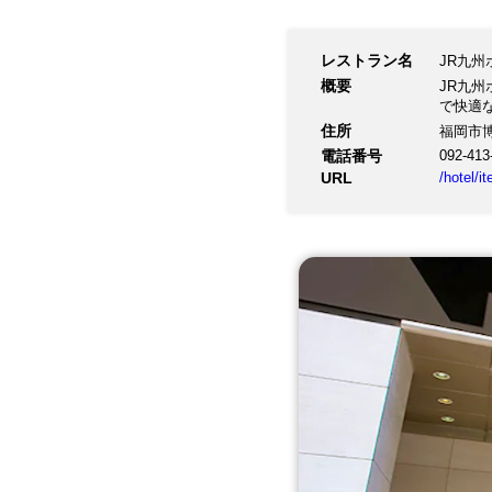
レストラン名
JR九州
概要
JR九
で快適
住所
福岡市
電話番号
092-413
URL
/hotel/i