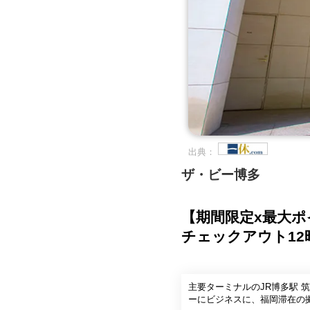
出典：
ザ・ビー博多
【期間限定x最大ポ
チェックアウト12
主要ターミナルのJR博多駅 
ーにビジネスに、福岡滞在の