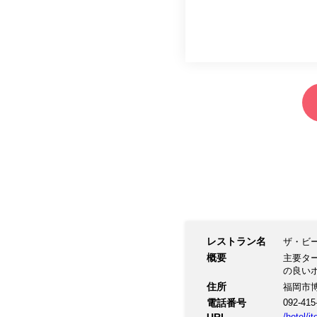
レストラン名
ザ・ビ
概要
主要タ
の良い
住所
福岡市博
電話番号
092-415
/hotel/i