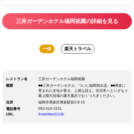
三井ガーデンホテル福岡祇園の詳細を見る
一休
楽天トラベル
レストラン名
三井ガーデンホテル福岡祇園
概要
■■三井ガーデンホテル、ついに福岡初出店。■■博多に
育まれた文化が香る、上質な設え。非日常へといざなう
最上階大浴場の露天風呂でおくつろぎください。
住所
福岡市博多区博多駅前2-8-15
092-414-3131
電話番号
URL
/hotel/item5118/