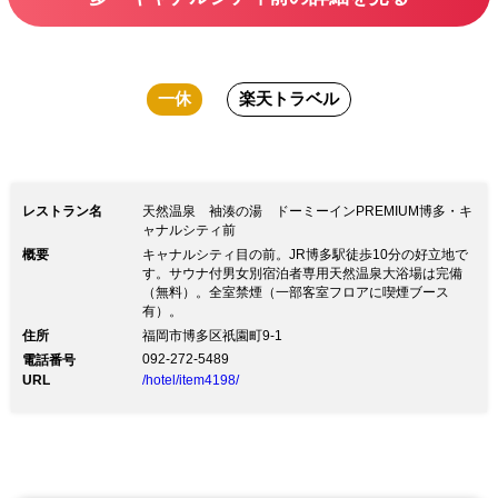
一休
楽天トラベル
レストラン名
天然温泉 袖湊の湯 ドーミーインPREMIUM博多・キ
ャナルシティ前
概要
キャナルシティ目の前。JR博多駅徒歩10分の好立地で
す。サウナ付男女別宿泊者専用天然温泉大浴場は完備
（無料）。全室禁煙（一部客室フロアに喫煙ブース
有）。
住所
福岡市博多区祇園町9-1
092-272-5489
電話番号
URL
/hotel/item4198/