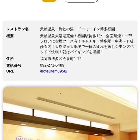
レストラン名
天然温泉 御笠の湯 ドーミーイン博多祇園
概要
天然温泉大浴場完備！祗園駅徒歩1分！全室禁煙！一部
フロアに喫煙ブース有！キャナル・博多駅・中洲へも徒
歩圏内！天然温泉大浴場で一日の疲れを癒しシモンズベ
ッドで快眠！朝はバイキングを堪能！
住所
福岡市博多区冷泉町1-12
092-271-5489
電話番号
URL
/hotel/item3958/