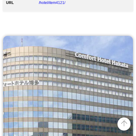
URL
/hotel/item4121/
top