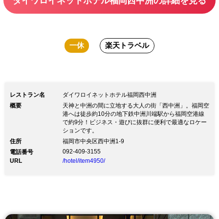
ダイワロイネットホテル福岡西中洲の詳細を見る
一休
楽天トラベル
レストラン名
ダイワロイネットホテル福岡西中洲
概要
天神と中洲の間に立地する大人の街「西中洲」。福岡空
港へは徒歩約10分の地下鉄中洲川端駅から福岡空港線
で約9分！ビジネス・遊びに抜群に便利で最適なロケー
ションです。
住所
福岡市中央区西中洲1-9
092-409-3155
電話番号
URL
/hotel/item4950/