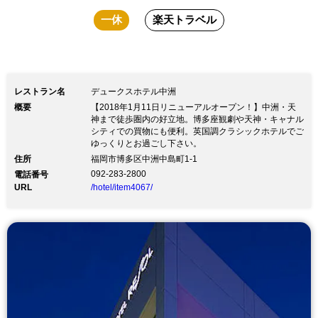
一休
楽天トラベル
レストラン名
デュークスホテル中洲
概要
【2018年1月11日リニューアルオープン！】中洲・天
神まで徒歩圏内の好立地。博多座観劇や天神・キャナル
シティでの買物にも便利。英国調クラシックホテルでご
ゆっくりとお過ごし下さい。
住所
福岡市博多区中洲中島町1-1
092-283-2800
電話番号
URL
/hotel/item4067/