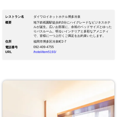
レストラン名
ダイワロイネットホテル博多冷泉
概要
地下鉄祇園駅徒歩約3分にハイグレードなビジネスホテ
ルが誕生。広いお部屋に、余裕のベッドサイズとゆった
りバスルーム。明るいインテリアと多彩なアメニティ
で、皆様に一つ上行くご満足をお約束いたします。
住所
福岡市博多区冷泉町2-7
092-409-4755
電話番号
URL
/hotel/item5193/