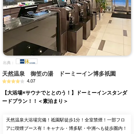
出典：
天然温泉 御笠の湯 ドーミーイン博多祇園
4.07
【大浴場×サウナでととのう！】ドーミーインスタンダ
ードプラン！！＜素泊まり＞
天然温泉大浴場完備！祗園駅徒歩1分！全室禁煙！一部フロ
アに喫煙ブース有！キャナル・博多駅・中洲へも徒歩圏内！