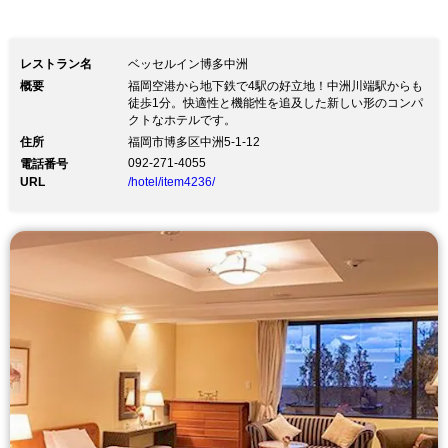
レストラン名
ベッセルイン博多中洲
概要
福岡空港から地下鉄で4駅の好立地！中洲川端駅からも
徒歩1分。快適性と機能性を追及した新しい形のコンパ
クトなホテルです。
住所
福岡市博多区中洲5-1-12
092-271-4055
電話番号
URL
/hotel/item4236/