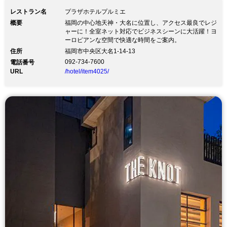
レストラン名
プラザホテルプルミエ
概要
福岡の中心地天神・大名に位置し、アクセス最良でレジ
ャーに！全室ネット対応でビジネスシーンに大活躍！ヨ
ーロピアンな空間で快適な時間をご案内。
住所
福岡市中央区大名1-14-13
092-734-7600
電話番号
URL
/hotel/item4025/