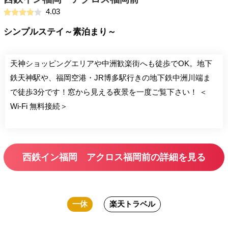
4.03
シンプルステイ～素泊まり～
天神ショッピングエリアや中洲歓楽街へも徒歩でOK。地下
鉄天神駅や、福岡空港・JR博多駅行きの地下鉄中洲川端ま
で徒歩3分です！窓から見える夜景を一度ご覧下さい！ ＜
Wi-Fi 無料接続＞
西鉄イン福岡 アクロス福岡前の詳細を見る
一休
楽天トラベル