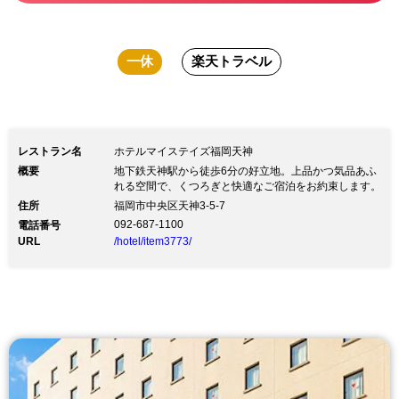
一休
楽天トラベル
レストラン名
ホテルマイステイズ福岡天神
概要
地下鉄天神駅から徒歩6分の好立地。上品かつ気品あふ
れる空間で、くつろぎと快適なご宿泊をお約束します。
住所
福岡市中央区天神3-5-7
092-687-1100
電話番号
URL
/hotel/item3773/