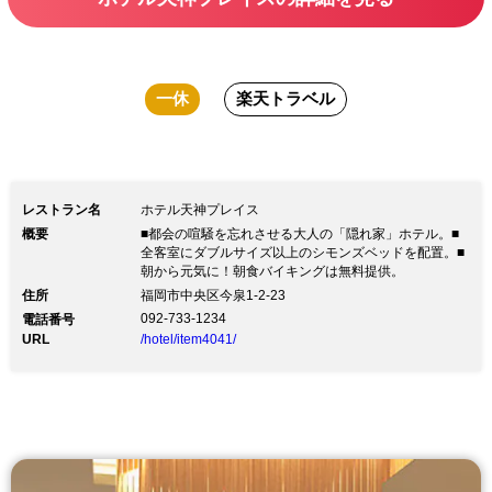
一休
楽天トラベル
レストラン名
ホテル天神プレイス
概要
■都会の喧騒を忘れさせる大人の「隠れ家」ホテル。■
全客室にダブルサイズ以上のシモンズベッドを配置。■
朝から元気に！朝食バイキングは無料提供。
住所
福岡市中央区今泉1-2-23
092-733-1234
電話番号
URL
/hotel/item4041/