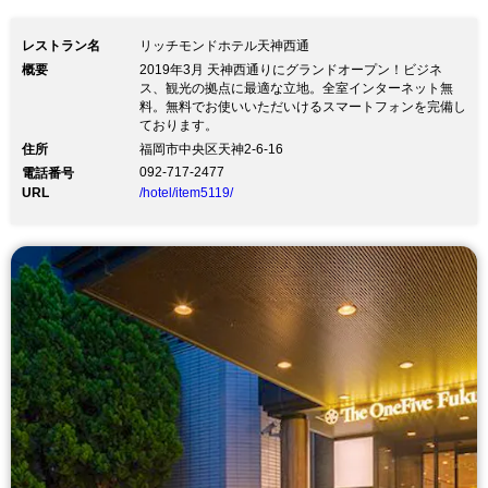
レストラン名
リッチモンドホテル天神西通
概要
2019年3月 天神西通りにグランドオープン！ビジネ
ス、観光の拠点に最適な立地。全室インターネット無
料。無料でお使いいただいけるスマートフォンを完備し
ております。
住所
福岡市中央区天神2-6-16
092-717-2477
電話番号
URL
/hotel/item5119/