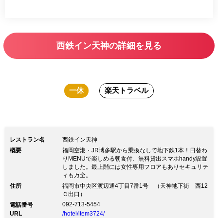
西鉄イン天神の詳細を見る
一休
楽天トラベル
レストラン名
西鉄イン天神
概要
福岡空港・JR博多駅から乗換なしで地下鉄1本！日替わ
りMENUで楽しめる朝食付、無料貸出スマホhandy設置
しました。最上階には女性専用フロアもありセキュリテ
ィも万全。
住所
福岡市中央区渡辺通4丁目7番1号 （天神地下街 西12
Ｃ出口）
092-713-5454
電話番号
URL
/hotel/item3724/