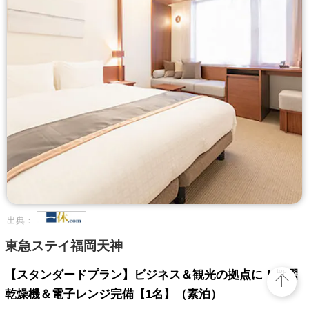
出典：
東急ステイ福岡天神
top
【スタンダードプラン】ビジネス＆観光の拠点に！洗濯
乾燥機＆電子レンジ完備【1名】（素泊）