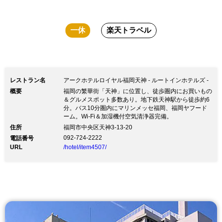
一休
楽天トラベル
レストラン名
アークホテルロイヤル福岡天神 - ルートインホテルズ -
概要
福岡の繁華街「天神」に位置し、徒歩圏内にお買いもの
＆グルメスポット多数あり。地下鉄天神駅から徒歩約6
分。バス10分圏内にマリンメッセ福岡、福岡ヤフード
ーム。Wi-Fi＆加湿機付空気清浄器完備。
住所
福岡市中央区天神3-13-20
092-724-2222
電話番号
URL
/hotel/item4507/