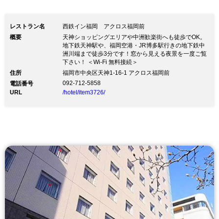
レストラン名
西鉄イン福岡 アクロス福岡前
概要
天神ショッピングエリアや中洲歓楽街へも徒歩でOK。
地下鉄天神駅や、福岡空港・JR博多駅行きの地下鉄中
洲川端まで徒歩3分です！窓から見える夜景を一度ご覧
下さい！ ＜Wi-Fi 無料接続＞
住所
福岡市中央区天神1-16-1 アクロス福岡前
092-712-5858
電話番号
URL
/hotel/item3726/