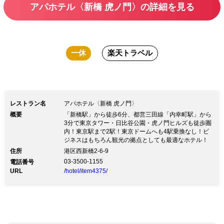
アパホテル〈新橋 虎ノ門〉の詳細を見る
一休
楽天トラベル
レストラン名
アパホテル〈新橋 虎ノ門〉
概要
「新橋駅」から徒歩6分、都営三田線「内幸町駅」から
3分で東京タワー・日比谷公園・虎ノ門ヒルズも徒歩圏
内！東京駅まで2駅！東京ドームへも4駅乗換なし！ビ
ジネスはもちろん観光の拠点としても最適なホテル！
住所
港区西新橋2-6-9
03-3500-1155
電話番号
URL
/hotel/item4375/