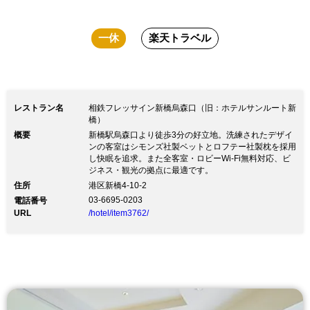
一休
楽天トラベル
レストラン名
相鉄フレッサイン新橋烏森口（旧：ホテルサンルート新
橋）
概要
新橋駅烏森口より徒歩3分の好立地。洗練されたデザイ
ンの客室はシモンズ社製ベットとロフテー社製枕を採用
し快眠を追求。また全客室・ロビーWi-Fi無料対応、ビ
ジネス・観光の拠点に最適です。
住所
港区新橋4-10-2
03-6695-0203
電話番号
URL
/hotel/item3762/