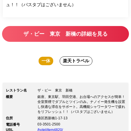
ュ！！（バスタブはございません）
ザ・ビー 東京 新橋の詳細を見る
一休
楽天トラベル
レストラン名
ザ・ビー 東京 新橋
概要
銀座、東京駅、羽田空港、お台場へのアクセスが簡単！
全室禁煙でダブルとツインのみ。ナノイー発生機を設置
し快適な滞在をサポート。高機能シャワータワーで疲れ
をリフレッシュ！！（バスタブはございません）
住所
港区西新橋1-17-13
03-3501-2500
電話番号
URL
/hotel/item4820/