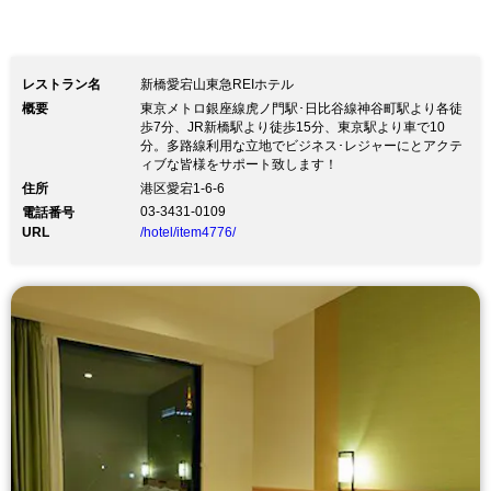
レストラン名
新橋愛宕山東急REIホテル
概要
東京メトロ銀座線虎ノ門駅･日比谷線神谷町駅より各徒
歩7分、JR新橋駅より徒歩15分、東京駅より車で10
分。多路線利用な立地でビジネス･レジャーにとアクテ
ィブな皆様をサポート致します！
住所
港区愛宕1-6-6
03-3431-0109
電話番号
URL
/hotel/item4776/