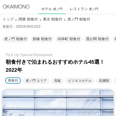
ホテル
レストラン
虎ノ門
虎ノ門
トップ
関東 朝食付
東京 朝食付
虎ノ門 朝食付
更新日：2022年09月15日
虎ノ門 朝食付
新橋 朝食付
内幸町 朝食付
霞が関 朝食付
朝食付きで泊まれるおすすめホテル45選！
2022年
朝食付
虎ノ門 エリア
高級
ビジネスホテル
高層階