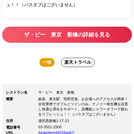
ュ！！（バスタブはございません）
ザ・ビー 東京 新橋の詳細を見る
一休
楽天トラベル
レストラン名
ザ・ビー 東京 新橋
概要
銀座、東京駅、羽田空港、お台場へのアクセスが簡単！
全室禁煙でダブルとツインのみ。ナノイー発生機を設置
し快適な滞在をサポート。高機能シャワータワーで疲れ
をリフレッシュ！！（バスタブはございません）
住所
港区西新橋1-17-13
03-3501-2500
電話番号
URL
/hotel/item4820/tag87/