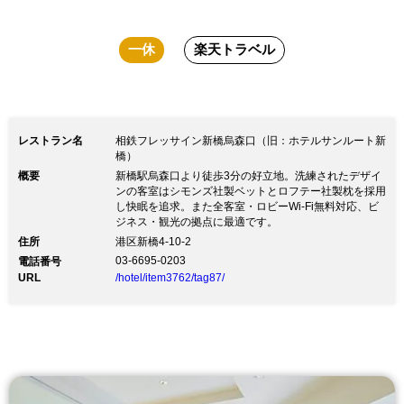
一休
楽天トラベル
レストラン名
相鉄フレッサイン新橋烏森口（旧：ホテルサンルート新
橋）
概要
新橋駅烏森口より徒歩3分の好立地。洗練されたデザイ
ンの客室はシモンズ社製ベットとロフテー社製枕を採用
し快眠を追求。また全客室・ロビーWi-Fi無料対応、ビ
ジネス・観光の拠点に最適です。
住所
港区新橋4-10-2
03-6695-0203
電話番号
URL
/hotel/item3762/tag87/