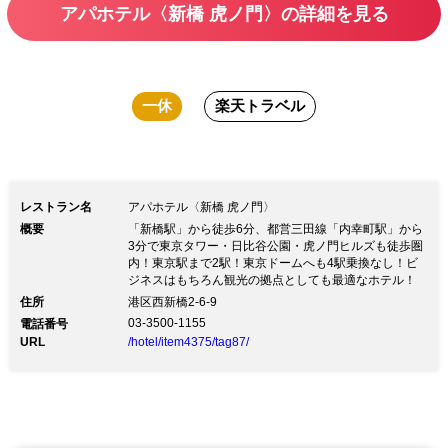
アパホテル〈新橋 虎ノ門〉の詳細を見る
一休
楽天トラベル
レストラン名
アパホテル〈新橋 虎ノ門〉
概要
「新橋駅」から徒歩6分、都営三田線「内幸町駅」から
3分で東京タワー・日比谷公園・虎ノ門ヒルズも徒歩圏
内！東京駅まで2駅！東京ドームへも4駅乗換なし！ビ
ジネスはもちろん観光の拠点としても最適なホテル！
住所
港区西新橋2-6-9
03-3500-1155
電話番号
URL
/hotel/item4375/tag87/