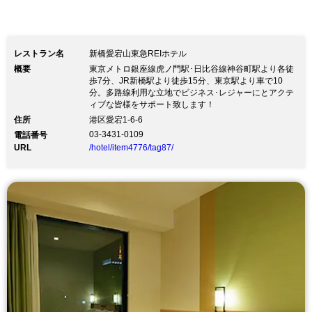
レストラン名
新橋愛宕山東急REIホテル
概要
東京メトロ銀座線虎ノ門駅･日比谷線神谷町駅より各徒
歩7分、JR新橋駅より徒歩15分、東京駅より車で10
分。多路線利用な立地でビジネス･レジャーにとアクテ
ィブな皆様をサポート致します！
住所
港区愛宕1-6-6
03-3431-0109
電話番号
URL
/hotel/item4776/tag87/