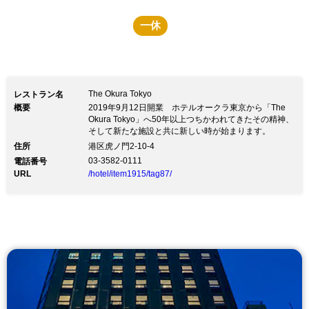
一休
The Okura Tokyo
レストラン名
概要
2019年9月12日開業 ホテルオークラ東京から「The
Okura Tokyo」へ50年以上つちかわれてきたその精神、
そして新たな施設と共に新しい時が始まります。
住所
港区虎ノ門2-10-4
03-3582-0111
電話番号
URL
/hotel/item1915/tag87/