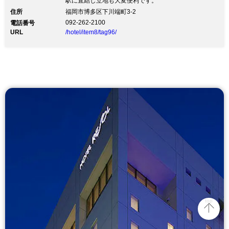
駅に直結し立地も大変便利です。
住所
福岡市博多区下川端町3-2
092-262-2100
電話番号
URL
/hotel/item8/tag96/
top