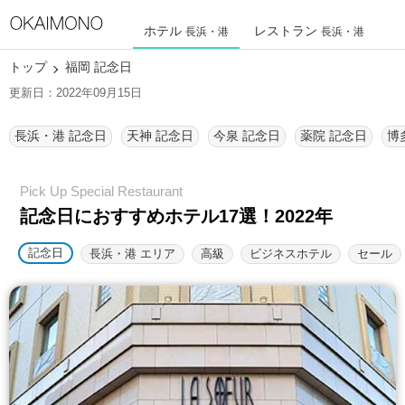
ホテル
レストラン
長浜・港
長浜・港
トップ
福岡 記念日
更新日：2022年09月15日
長浜・港 記念日
天神 記念日
今泉 記念日
薬院 記念日
博
記念日におすすめホテル17選！2022年
記念日
長浜・港 エリア
高級
ビジネスホテル
セール