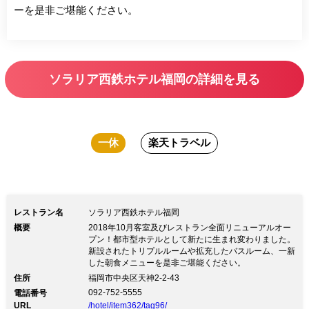
ーを是非ご堪能ください。
ソラリア西鉄ホテル福岡の詳細を見る
一休
楽天トラベル
レストラン名
ソラリア西鉄ホテル福岡
概要
2018年10月客室及びレストラン全面リニューアルオー
プン！都市型ホテルとして新たに生まれ変わりました。
新設されたトリプルルームや拡充したバスルーム、一新
した朝食メニューを是非ご堪能ください。
住所
福岡市中央区天神2-2-43
092-752-5555
電話番号
URL
/hotel/item362/tag96/