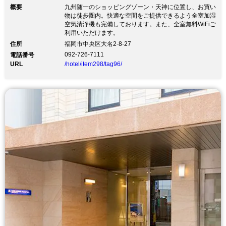
概要
九州随一のショッピングゾーン・天神に位置し、お買い
物は徒歩圏内。快適な空間をご提供できるよう全室加湿
空気清浄機も完備しております。また、全室無料WiFiご
利用いただけます。
住所
福岡市中央区大名2-8-27
092-726-7111
電話番号
URL
/hotel/item298/tag96/