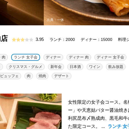
出典：一休
内店
3.95
ランチ：2000
ディナー：15000
料理
 肉
ランチ 女子会
ディナー
ディナー 肉
ディナー 女子会
ェ
クリスマス・グルメ
新年会
日本酒
ワイン
飲み放題
ビュッフェ
肉
焼肉
デザート
女性限定の女子会コース。名
ー」や天恵姑バター醤油焼き
利尻昆布〆熟成肉、黒毛和牛
た限定コース。 ...
ランチ 