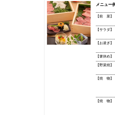
メニュー
---------------
【前 菜】
・黒毛和
---------------
【サラダ】
～アー
---------------
【お凌ぎ】
・馬刺
---------------
【箸休め】
---------------
【野菜焼】
天恵姑
---------------
【焼 物】
・特選利
・特選利
・やわら
---------------
【焼 物】
・和牛特
・和牛特
---------------