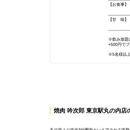
【お食事】
～自家製
---------------
【甘 味】
～水晶
---------------
※飲み放題
+500円
※5名様以
焼肉 吟次郎 東京駅丸の内店
丸の内より徒歩3分圏内というアクセス抜