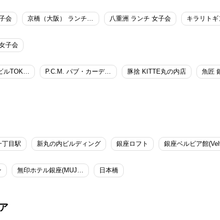
女子会
京橋（大阪） ランチ 女子会
八重洲 ランチ 女子会
 女子会
人人人 東京ビルTOKIA店
P.C.M. パブ・カーディナル・マルノウチ
豚捨 KITTE丸の内店
魚匠 
一丁目駅
新丸の内ビルディング
銀座ロフト
銀座ベルビア館(Velv
ン
無印ホテル銀座(MUJI HOTEL GINZA)
日本橋
ア