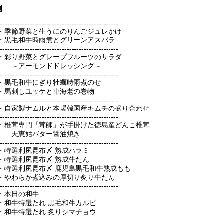
例
------------------------------------------------
・季節野菜と生うにのりんごジュレかけ
牛時雨煮とグリーンアスパラ
------------------------------------------------
・彩り野菜とグレープフルーツのサラダ
モンドドレッシング～
------------------------------------------------
・黒毛和牛にぎり牡蠣時雨煮のせ
しユッケと車海老の巻物
------------------------------------------------
・自家製ナムルと本場韓国産キムチの盛り合わせ
------------------------------------------------
・椎茸専門「茸師」が手掛けた徳島産どんこ椎茸
バター醤油焼き
------------------------------------------------
・特選利尻昆布〆 熟成ハラミ
尻昆布〆 熟成牛たん
尻昆布〆 鹿児島黒毛和牛熟成もも
か煮込みの厚切り炙り牛たん
------------------------------------------------
・本日の和牛
選たれ 黒毛和牛カルビ
選たれ 炙りシマチョウ
------------------------------------------------