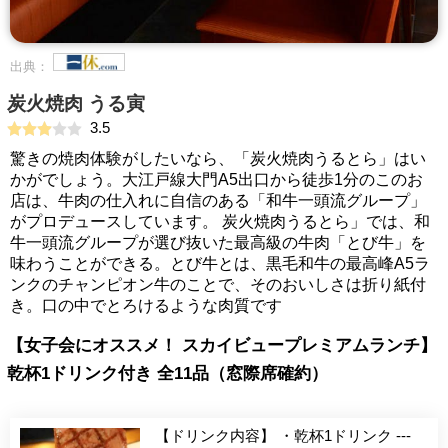
出典：
炭火焼肉 うる寅
3.5
驚きの焼肉体験がしたいなら、「炭火焼肉うるとら」はい
かがでしょう。大江戸線大門A5出口から徒歩1分のこのお
店は、牛肉の仕入れに自信のある「和牛一頭流グループ」
がプロデュースしています。 炭火焼肉うるとら」では、和
牛一頭流グループが選び抜いた最高級の牛肉「とび牛」を
味わうことができる。とび牛とは、黒毛和牛の最高峰A5ラ
ンクのチャンピオン牛のことで、そのおいしさは折り紙付
き。口の中でとろけるような肉質です
【女子会にオススメ！ スカイビュープレミアムランチ】
乾杯1ドリンク付き 全11品（窓際席確約）
【ドリンク内容】 ・乾杯1ドリンク ---