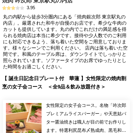
焼肉 吟次郎 東京駅丸の内店
3.95
丸の内駅から徒歩3分圏内にある「焼肉銀次郎 東京駅丸の
内店」。厳選された和牛が自慢のお店です。希少な牛肉の
カットも提供しています。丸の内でこれだけの満足感を得
られる焼肉店は本当に希少です。接待や少人数でのご利用
にも対応できるよう、落ち着いた空間をご用意しておりま
す。様々なシーンでご利用ください。 店内は落ち着いた空
間です。和風のテーブル席は、ダウンライトでしっかりと
照らされています。ソファータイプのお席でゆったりとし
た時間をお過ごしください。
【 誕生日記念日プレート付 華蓮 】女性限定の焼肉割
烹の女子会コース ＜全9品＆飲み放題付き＞
女性限定の女子会コース。名物「吟次郎
プレミアムライスバーガー」や天恵姑バ
ター醤油焼きは職人が目の前でお作りし
ます。特選利尻昆布〆熟成肉、黒毛和牛