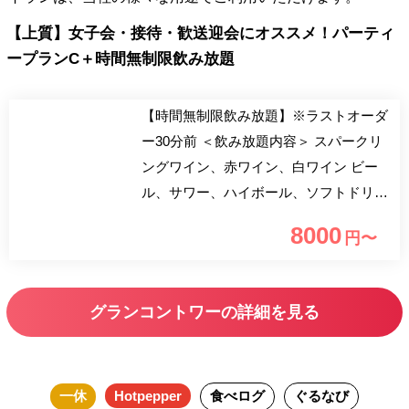
【上質】女子会・接待・歓送迎会にオススメ！パーティ
ープランC＋時間無制限飲み放題
【時間無制限飲み放題】※ラストオーダ
ー30分前 ＜飲み放題内容＞ スパークリ
ングワイン、赤ワイン、白ワイン ビー
ル、サワー、ハイボール、ソフトドリン
ク、サングリア 時間無制限フリードリ
8000
円〜
ンク付きには「乾杯用シャンパンハーフ
ボトル」をつけた1ランク上のコースで
和やかにゆっくりとお食事をお愉しみい
グランコントワーの詳細を見る
ただけます。 新鮮有機野菜・季節の鮮
魚・高級食材をふんだんに使った、ラグ
ジュアリーなパーティプランです。
一休
Hotpepper
食べログ
ぐるなび