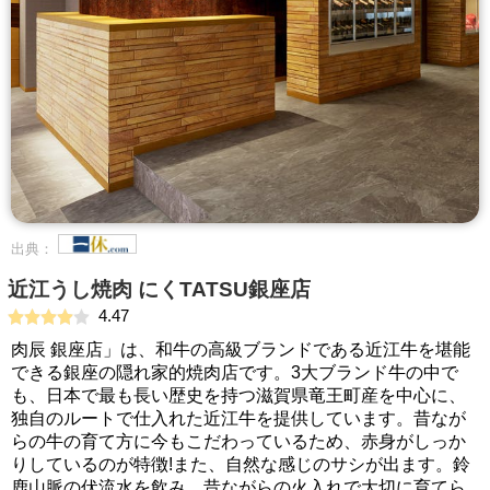
出典：
近江うし焼肉 にくTATSU銀座店
4.47
肉辰 銀座店」は、和牛の高級ブランドである近江牛を堪能
できる銀座の隠れ家的焼肉店です。3大ブランド牛の中で
も、日本で最も長い歴史を持つ滋賀県竜王町産を中心に、
独自のルートで仕入れた近江牛を提供しています。昔なが
らの牛の育て方に今もこだわっているため、赤身がしっか
りしているのが特徴!また、自然な感じのサシが出ます。鈴
鹿山脈の伏流水を飲み、昔ながらの火入れで大切に育てら