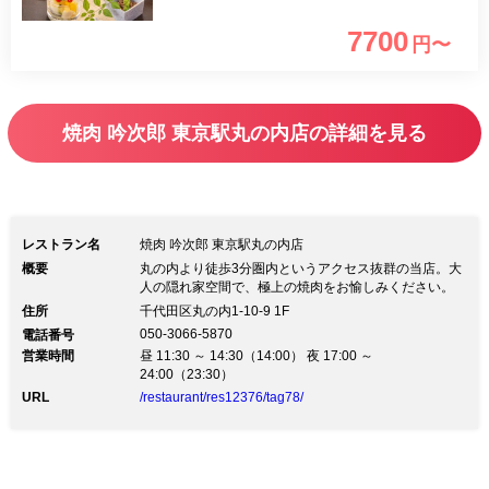
の肉寿司など全9品+飲み放題が付いた限
7700
円〜
定コース。 スタンダード飲み放題付プ
ランになります。 +500円でプレミアム
飲み放題にランクアップ可能！
焼肉 吟次郎 東京駅丸の内店の詳細を見る
================================
○ビール ザ・プレミアム・モルツ 〇ビア
カクテル シャンディガフ ○ウイスキー・
ハイボール 角ハイボール ○サワー こだ
レストラン名
焼肉 吟次郎 東京駅丸の内店
わり酒場のレモンサワー / グレープフル
概要
丸の内より徒歩3分圏内というアクセス抜群の当店。大
人の隠れ家空間で、極上の焼肉をお愉しみください。
ーツサワー /沖縄パイナップルサワー/山
住所
千代田区丸の内1-10-9 1F
梨ピオーネサワー/瀬戸内レモネードサ
050-3066-5870
電話番号
ワー/はちみつレモンサワー/ 烏龍ハイ /
営業時間
昼 11:30 ～ 14:30（14:00） 夜 17:00 ～
24:00（23:30）
緑茶ハイ/ジャスミンハイ ○ワイン ハウ
URL
/restaurant/res12376/tag78/
スワイン グラス（カベルネ・ソーヴィ
ニヨン、甲州）/ 果実なサングリア(赤、
白) ○焼酎 いいちこ（麦） / 黒霧島