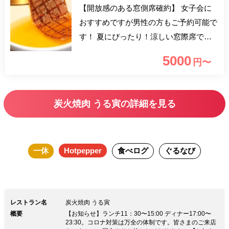
【開放感のある窓側席確約】 女子会に
おすすめですが男性の方もご予約可能で
す！ 夏にぴったり！涼しい窓際席でご
ゆっくりとお食事をお楽しみください。
5000
円〜
舌賛の生タン 3 種盛り、オススメ赤身ス
テーキ、噂の飛び牛 2 種盛り、出汁でさ
っぱり！炙り焼き 2 種盛りなど豊富なお
炭火焼肉 うる寅の詳細を見る
食事メニューをお楽しみください。
大門駅徒歩1分！ 1000頭に一頭の和牛、
A5を超えた厳選和牛が楽しめる当店で
一休
Hotpepper
食べログ
ぐるなび
は、最高ランクA5黒毛和牛の中で発生率
0.1％と言われる【とび牛】を一頭買い
しております。 赤身が売りのこの時代
に、気合いを入れて霜降りバリバリをご
レストラン名
炭火焼肉 うる寅
提供！きめが細かく差し込んだ脂が口の
概要
【お知らせ】ランチ11：30〜15:00 ディナー17:00〜
中でアッと言う間にトロける！ 非日常
23:30。コロナ対策は万全の体制です。皆さまのご来店