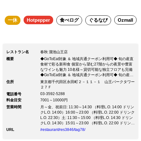
一休
Hotpepper
食べログ
ぐるなび
Ozmall
レストラン名
春秋 溜池山王店
概要
◆GoToEat対象 ＆ 地域共通クーポン利用可◆ 旬の産直
食材で彩る新和食 個室から望む27階からの夜景や豊富
なワインも魅力 10名様～貸切可能な独立フロアも完備
◆GoToEat対象 ＆ 地域共通クーポン利用可◆ 旬の産直
食材で彩る新和食 個室から望む27階からの夜景や豊富
住所
東京都千代田区永田町２－１１－１ 山王パークタワー
なワインも魅力 10名様～貸切可能な独立フロアも完備
２７Ｆ
【全国各地の食材を堪能】 愛媛から直送される鮮魚、
03-3592-5288
電話番号
栃木産の有機野菜、厳選された和牛等、日本の四季や風
料金目安
7001～10000円
土を感じる「素材の料理」 日本テレビ系列・ぐるナイ
営業時間
の人気コーナー「ゴチになります」の舞台に「ゴチ」史
月～金、祝前日: 11:30～14:30 （料理L.O. 14:00 ドリン
上初の2週にわたって登場。 TVでオーダーされた「フ
クL.O. 14:00）16:00～23:00 （料理L.O. 22:00 ドリンク
ォアグラ茶碗蒸し」や「毛蟹の釜飯」を入れた特別コー
L.O. 22:30）土: 11:30～15:00 （料理L.O. 14:30 ドリン
スを期間限定でご用意しております。 また「アグー
クL.O. 14:30）15:01～23:00 （料理L.O. 22:00 ドリンク
豚」などはアラカルトのおすすめメニューにて、お手頃
L.O. 22:30）
URL
/restaurant/res3846/tag78/
価格でご提供中。 OAされた料理は基本的に番組向けの
メニューとなりますが、近い状態でご用意できるメニュ