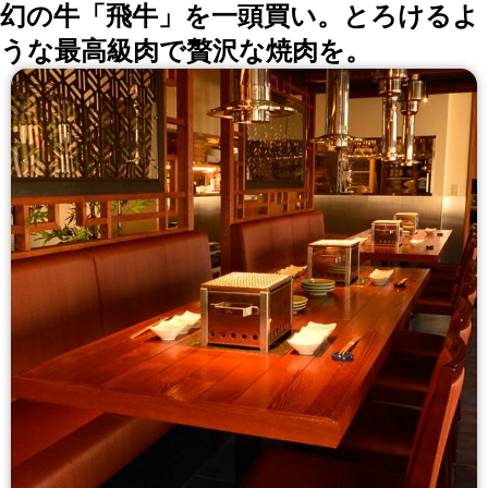
幻の牛「飛牛」を一頭買い。とろけるよ
考え、焼肉店として出来る事に誠心誠意取り組みます。
うな最高級肉で贅沢な焼肉を。