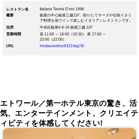
リア各地と日本全国、その地に根付く良
Italiana Tavola D’oro 1996
レストラン名
質な食材たち、そしてその食材を育てる
概要
銀座の中心銀座三越11F、削りたてチーズや伝統イタリ
ア料理を泡ワインで楽しむイタリアンレストランです。
生産者の方々。素材の旨味を最大限に引
住所
中央区銀座4-6-16 銀座三越 11F
き出すことを得意とするイタリア料理
営業時間
昼 11:00 ～ 16:00（15:30） 夜 17:00 ～
で、価値ある食材を調理しご提供しま
23:00（22:00）
URL
/restaurant/res9321/tag78/
す。東京だからこそ実現できる、当店自
慢のスローフードをお楽しみください。
白を基調とした木のデザインで構成され
たモダンで優しい雰囲気の店内で、優雅
なランチタイムをお過ごしくださいま
せ。
エトワール／第一ホテル東京の驚き、活
気、エンターテインメント、クリエイテ
ィビティを体感してください!