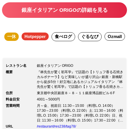
です。 ■おすすめ利用シーン ご友人や家
銀座イタリアン ORIGOの詳細を見る
族との食事会・女子会
一休
Hotpepper
食べログ
ぐるなび
Ozmall
レストラン名
銀座イタリアン ORIGO
概要
『林先生が驚く初耳学』で話題の【トリュフ香る石焼き
カルボナーラ】など美味しいが盛り沢山♪ 銀座・新橋駅
から徒歩5分！好立地にあるカジュアルイタリアン 『林
先生が驚く初耳学』で話題の【トリュフ香る石焼きカル
ボナーラ】など美味しいが盛り沢山♪ 銀座・新橋駅から
住所
東京都中央区銀座８－８－１１銀座博品館ビル６F
徒歩5分！好立地にあるカジュアルイタリアン＜ご安心
料金目安
4001～5000円
してお食事をお楽しみいただくために＞ 3密を避け他の
営業時間
月～金、祝前日: 11:30～15:00 （料理L.O. 14:00）
お客様と接触せずお過ごしいただける個室もご用意。
17:30～23:00 （料理L.O. 22:00）土: 11:30～16:00 （料
通常フロア席でもソーシャルディスタンスを保って御利
理L.O. 15:00）17:30～23:00 （料理L.O. 22:00）日、祝
用いただけます。 アルコール消毒も徹底しており安心
日: 11:30～16:00 （料理L.O. 15:00）17:30～22:00 （料
して御食事できます。 又「感染拡大予防の新しい生活
理L.O. 21:00）
様式」に沿って元来の大皿コース料理をお一人様ずつ提
URL
/restaurant/res238/tag78/