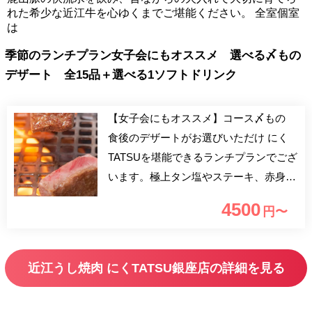
れた希少な近江牛を心ゆくまでご堪能ください。 全室個室
は
季節のランチプラン女子会にもオススメ 選べる〆もの
デザート 全15品＋選べる1ソフトドリンク
【女子会にもオススメ】コース〆もの
食後のデザートがお選びいただけ にく
TATSUを堪能できるランチプランでござ
います。極上タン塩やステーキ、赤身焼
きしゃぶなどを堪能できる贅沢なひと時
4500
円〜
をお愉しみください。全15品 デザート
をオプションに変更の際は、内容のご指
定はできかねます。 予めご了承くださ
近江うし焼肉 にくTATSU銀座店の詳細を見る
いませ。 ＜選べる1ソフトドリンク＞下
記よりお好きなものをお選びください