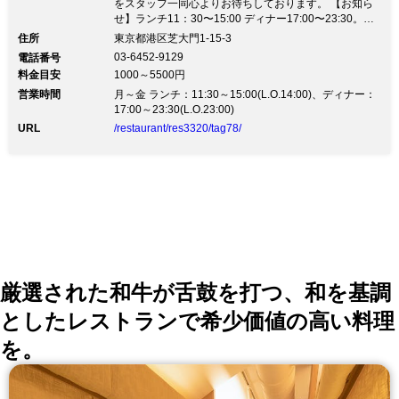
をスタッフ一同心よりお待ちしております。 【お知ら
の圧倒的な【肉力】で次世代の霜降り肉
せ】ランチ11：30〜15:00 ディナー17:00〜23:30。コ
ロナ対策は万全の体制です。皆さまのご来店をスタッフ
をお届けいたします！
住所
東京都港区芝大門1-15-3
一同心よりお待ちしております。◆こだわり Ａ５和牛
03-6452-9129
電話番号
を超えたスーパー和牛の希少部位を軽く炙るように焼
料金目安
1000～5500円
き、 【こだわりの出汁ダレ】で召し上がって頂きたい
営業時間
と思っております。 焼肉に合う【出汁】は必食ですの
月～金 ランチ：11:30～15:00(L.O.14:00)、ディナー：
で是非ご来店お待ちしております！ ◆焼肉宴会 ・お手
17:00～23:30(L.O.23:00)
頃な問屋コース＜全15品＞5000円 ・圧巻の肉盛り！日
URL
/restaurant/res3320/tag78/
本橋コース＜全17品＞6000円 ・【2時間飲み放題付】
日本橋コース＜17品＞8000円 各コースに飲み放題を付
けていただくことも可能です！！ ⇒クーポンご利用で
コース価格が10％OFFに！お得にお楽しみいただけま
す♪ ◆ご宴会や接待にも！ 4名様、7名様の個室完備し
ておりますのでゆったりとお過ごしいただけます。 ◆
お得なランチ 850円～！カレーや焼肉など各種ご用意♪
焼肉ランチコースもご用意していますのでお気軽にお問
い合わせください。
厳選された和牛が舌鼓を打つ、和を基調
としたレストランで希少価値の高い料理
を。