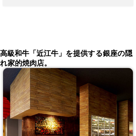
供にも期間限定にてご対応させていただいております。
(大人数様でご利用の際はご相談下さい) ■ ■ ■ ■ ■ フロ
ア貸切や店舗貸切もご相談下さい。 歓送迎会や二次会
など飲み放題付4000円～本場の味を堪能できます
高級和牛「近江牛」を提供する銀座の隠
れ家的焼肉店。