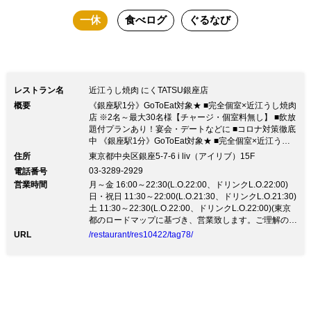
ワンドリンクはアルコールへの変更はで
一休
食べログ
ぐるなび
きません ドリンク追加のご注文もいた
だけます。 ぜひご利用くださいませ。
＜SOFT DRINKS＞ ・ノンアルコー
ル ビール ・ノンアルコール レモン
レストラン名
近江うし焼肉 にくTATSU銀座店
サワー ・ノンアルコール スパークリ
概要
《銀座駅1分》GoToEat対象★ ■完全個室×近江うし焼肉
ング ・ペプシコーラ ・ジンジャエール
店 ※2名～最大30名様【チャージ・個室料無し】 ■飲放
題付プランあり！宴会・デートなどに ■コロナ対策徹底
・超炭酸水 ・オレンジジュース ・アッ
中 《銀座駅1分》GoToEat対象★ ■完全個室×近江うし
焼肉店 ※2名～最大30名様【チャージ・個室料無し】 ■
プルジュース ・カルピス ・黒ウーロン
住所
東京都中央区銀座5-7-6 i liv（アイリブ）15F
飲放題付プランあり！宴会・デートなどに ■コロナ対策
03-3289-2929
電話番号
茶 ・ウーロン茶 ・玉露茶 ・ジャスミン
徹底中銀座の完全個室×近江牛焼肉店『にくTATSU』 ■
営業時間
月～金 16:00～22:30(L.O.22:00、ドリンクL.O.22:00)
ぐるなびネット予約でGoToEat＋楽天ポイントが貯ま
茶 ・無糖紅茶
日・祝日 11:30～22:00(L.O.21:30、ドリンクL.O.21:30)
る！ ◆お電話でのお問合せ、ご予約は11時より◆ 【に
土 11:30～22:30(L.O.22:00、ドリンクL.O.22:00)(東京
くＴＡＴＳＵ安全方針】 ①焼肉店の強み・・・換気機
都のロードマップに基づき、営業致します。ご理解の
能が全部のお部屋に完備。強化中 ②個室タイプのお
程、何卒宜しくお願い致します。お気軽にお問い合わせ
URL
/restaurant/res10422/tag78/
席・・・必ずお隣のお席と全てのお席で壁を挟みます
ください。)
【個室チャージなし、サービス料なし】 安全を1番に慎
重に運営させて頂きます。 uber Eats及び、テイクアウ
ト。デリバリー。お肉発送事業開始【販売許可取得】
400年の歴史ある日本三大和牛の【近江うし】をご提供
当店は、生肉取り扱いの許可も受けており、ユッケやお
寿司も人気です。 私達は、安心、安全、清潔を１番に