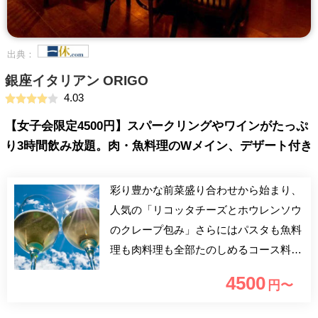
出典：
銀座イタリアン ORIGO
4.03
【女子会限定4500円】スパークリングやワインがたっぷ
り3時間飲み放題。肉・魚料理のWメイン、デザート付き
彩り豊かな前菜盛り合わせから始まり、
人気の「リコッタチーズとホウレンソウ
のクレープ包み」さらにはパスタも魚料
理も肉料理も全部たのしめるコース料理
にソムリエ厳選ワイン飲み放題付プラン
4500
円〜
新登場！！ 美味しい料理の数々に会話
とワインがすすんでしまうこと請け合い