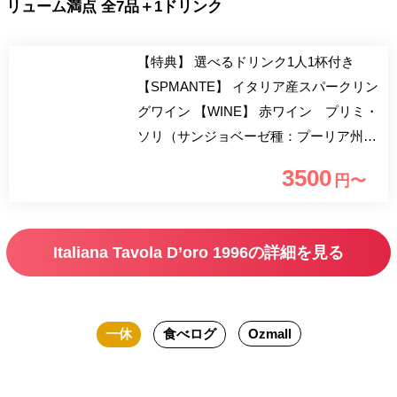
リューム満点 全7品＋1ドリンク
【特典】 選べるドリンク1人1杯付き
【SPMANTE】 イタリア産スパークリン
グワイン 【WINE】 赤ワイン プリミ・
ソリ（サンジョベーゼ種：プーリア州）
白ワイン プリミ・ソリ（トレッビアー
3500
円〜
ノ種：プーリア州） 【BEER】 ペロー
ニ ナストロアズーロ（イタリア産ビー
ル） 【COCKTAIL】 カンパリ アペロー
Italiana Tavola D’oro 1996の詳細を見る
ル アマレット・ディサローノ カシス ピ
ーチ ライチ ジン ウォッカ テキーラ ラ
ム ハイボール ※飲み方をお申し付けく
一休
食べログ
Ozmall
ださい 【SOFT DRINK】 オレンジジュ
ース グレープフルーツジュース ウーロ
ン茶 コーラ ジンジャーエール イタ