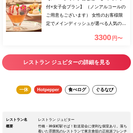
付×女子会プラン】 （ノンアルコールの
ご用意もございます） 女性のお客様限
定でメインディッシュが選べる人気のス
タイルに、ワンドリンクもついた平日＆
3300
円〜
土曜日ランチタイム限定のお得なプラン
です。 デザートにプラスして皆さまで
分け合える一口サイズのプティペストリ
レストラン ジュピターの詳細を見る
ーをサービス！ 女性同士で気兼ねな
く、時間を気にせずゆったりとお過ごし
ください。 竹橋駅と神保町に近く、隠
一休
Hotpepper
食べログ
ぐるなび
れ家のような雰囲気に、シャンデリアの
華やかさが洗練された大人の空間でシェ
フの極上の美食料理をお楽しみいただけ
ます。
レストラン名
レストラン ジュピター
概要
竹橋・神保町駅そば！歓送迎会に便利な個室あり。落ち
着いた雰囲気のレストランで東京會舘の正統派フレンチ