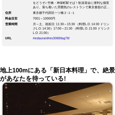
をどうぞ♪ 竹橋・神保町駅そば！歓送迎会に便利な個室
あり。落ち着いた雰囲気のレストランで東京會舘の正統
派フレンチをどうぞ♪●大人の隠れ家レストラン 神保町
住所
東京都千代田区一ツ橋２‐１‐１
駅のすぐそば、如水会館にある当店では、最高のおもて
料金目安
7001～10000円
なしと料理で お客様をお迎え致します。 ●アニバーサ
営業時間
月～土、祝前日: 11:30～15:30 （料理L.O. 14:30 ドリン
リー 記念日のお客様にスパークリングワインと記念写
クL.O. 14:30）17:00～21:30 （料理L.O. 21:00 ドリンク
真、お花をプレゼントしております。 ※3日前までに要
L.O. 21:00）
予約 ●本格的フランス料理 東京會舘伝統のフランス料
理を味わえる当店。ソムリエがお料理に合うワインを提
URL
/restaurant/res3088/tag78/
供致します。 ●個室を無料で ご接待やお食事会に便利
な個室は室料無料。6名様以上でご予約いただけます。
地上100mにある「新日本料理」で、絶景
があなたを待っている!