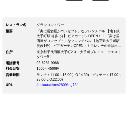
レストラン名
グランコントワー
概要
『実は居酒屋がコンセプト』なフレンチバル 【地下鉄
大手町駅 徒歩1分】 ビアガーデンOPEN！！ 『実は居
酒屋がコンセプト』なフレンチバル 【地下鉄大手町駅
徒歩1分】 ビアガーデンOPEN！！フレンチの命は出
汁。その出汁を丁寧に手作りする、 大手町のフレンチ
住所
東京都千代田区大手町2-3-1 大手町プレイス・ウエスト
バール《grand comptoir グランコントワー》。 ◆ビア
タワーB1
ガーデンプラン ・（テラス席限定）３時間飲み放題付
03-6281-9066
電話番号
きビアガーデンプラン … 5,000円（税込） ◆宴会コー
料金目安
1500～4500円
ス ・（２時間飲み放題付き）名物雛鳥の丸揚げやお野
営業時間
菜たっぷりのお得なコース … 5,000円（税抜） ・（テ
ランチ：11:00～15:00(L.O.14:30)、ディナー：17:00～
23:00(L.O.22:00)
ラス席限定）３時間飲み放題付きビアガーデンプラン
… 5,000円（税込） ◆出張ケイタリングパーティー ・
URL
/restaurant/res2809/tag78/
会議・研修・懇親会・周年パーティーなど様々なイベン
トで、grandcomptoirの本格料理はいかがですか？ 料理
2,000円〜 ドリンク 1,000円〜 別途出張料金 ご予算等
お気軽にお問い合わせください。