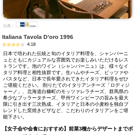
出典：
Italiana Tavola D’oro 1996
4.18
日本で培われた伝統と旬のイタリア料理を、シャンパーニ
ュとともにカジュアルな雰囲気でお楽しみいただけるレス
トランです。泡のワイン（シャンパーニュ）は、様々なイ
タリア料理と相性抜群です。生ハムやチーズ、ピッツァや
パスタなど、日本で長年愛されてきたイタリア料理をぜひ
ご堪能ください。 削りたてのイタリアンチーズ「ロディジ
ャーノ」、北海道白糠町のモッツァレラチーズ、群馬県の
希少なブッラータチーズ、甲州ワインビーフの旨みを最大
限に引き出す三次熟成、イタリアと日本の小麦粉を独自ブ
レンドした窯焼きピザなど、こだわりのイタリアンをご堪
能下さい。
【女子会や会食におすすめ】前菜3種からデザートまでボ