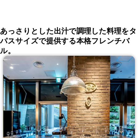
（芋） ○国産・果実酒 南高梅 梅酒 ○マ
ッコリ マッコリ ○ソフトドリンク 烏龍
茶 / 緑茶 / ジャスミン茶 / コカ・コーラ /
あっさりとした出汁で調理した料理をタ
ジンジャーエール / オレンジジュース ＝
パスサイズで提供する本格フレンチバ
＝＝＝+500円(税込)で以下のドリンクも
飲み放題＝＝＝＝ 〇ビール 東京クラフ
ル。
ト ○ウイスキー・ハイボール 知多ハイボ
ール/ シングルモルト白州 〇焼酎 富乃宝
山(芋) ○果実酒 特濃みかん酒/ヨーグルト
酒 ○日本酒 本日のオススメ（銘柄はスタ
ッフにお問い合わせください）