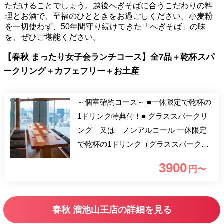
ただけることでしょう。越後へぎそばに合うこだわりの料
理とお酒で、至福のひとときをお過ごしください。小麦粉
を一切使わず、50年間守り続けてきた「へぎそば」の味
を、ぜひご堪能ください。
【春秋 まったり女子会ランチコース】全7品＋乾杯スパ
ークリング＋カフェフリー＋お土産
～個室確約コース～ ■一休限定で乾杯の
1ドリンク特典付！■ グラススパークリ
ング 又は ノンアルコール 一休限定
で乾杯の1ドリンク（グラススパークリ
ング 又は ノンアルコール）をご用
3900
円〜
意。 食後のカフェフリー＆女性限定で
お土産も付いた、個室確約のまったり女
子会向けコースです。 ※男性のご予約
春秋 溜池山王店の詳細を見る
も承ります