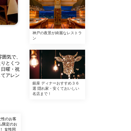
神戸の夜景が綺麗なレストラ
ン
雰囲気で、
たりとくつ
、日曜・祝
じてアレン
銀座 ディナーおすすめ３６
選 隠れ家・安くておいしい
名店まで！
女性のお客
ム限定のお
！ 女性同