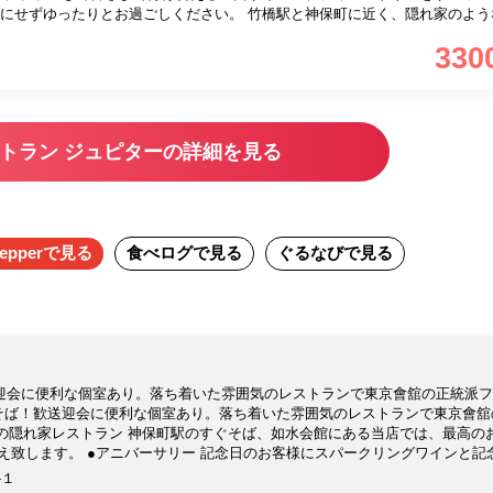
お過ごしください。 竹橋駅と神保町に近く、隠れ家のような雰囲気
さが洗練された大人の空間でシェフの極上の美食料理をお楽しみいただけま
330
トラン ジュピターの詳細を見る
epper
で見る
食べログ
で見る
ぐるなび
で見る
迎会に便利な個室あり。落ち着いた雰囲気のレストランで東京會舘の正統派フ
駅そば！歓送迎会に便利な個室あり。落ち着いた雰囲気のレストランで東京會舘
ぐそば、如水会館にある当店では、最高のおもて
ります。 ※3日前までに要予約 ●本格的フランス料理 東京會舘伝統のフラ
‐１
合うワインを提供致します。 ●個室を無料で ご接待やお食事会に便利な