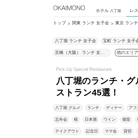
ホテル
レ
八丁堀
トップ
関東 ランチ 女子会
東京 ランチ
八丁堀 ランチ 女子会
宝町 ランチ 女子
京橋（大阪） ランチ 女子会
他のエリ
八丁堀のランチ・グ
ストラン45選！
八丁堀 グルメ
ランチ
ディナー
アフ
忘年会
桜
日本酒
ワイン
個室
テイクアウト
記念日
ママ会
貸切