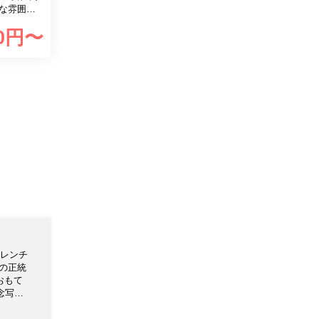
す。
0
円〜
レンチ
の正統
ンス料理