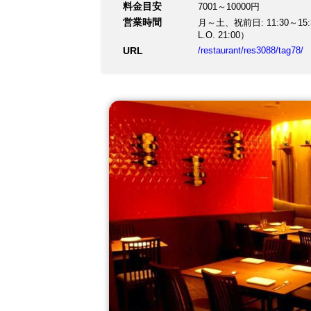
料金目安
7001～10000円
個室は室料無料。6名様以
営業時間
月～土、祝前日: 11:30～15:30
L.O. 21:00）
URL
/restaurant/res3088/tag78/