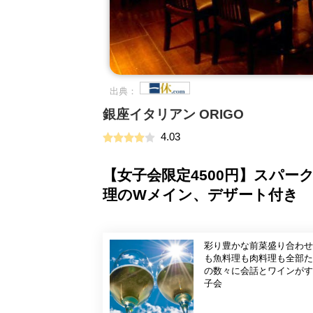
出典：
銀座イタリアン ORIGO
4.03
【女子会限定4500円】スパ
理のWメイン、デザート付き
彩り豊かな前菜盛り合わせ
も魚料理も肉料理も全部た
の数々に会話とワインがすすんでしまうこと請け
子会