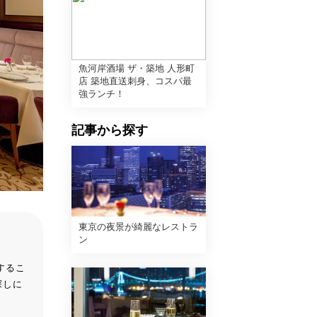
魚河岸酒場 ザ・築地 人形町
店 築地直送刺身、コスパ最
強ランチ！
記事から探す
東京の夜景が綺麗なレストラ
ン
するこ
探しに