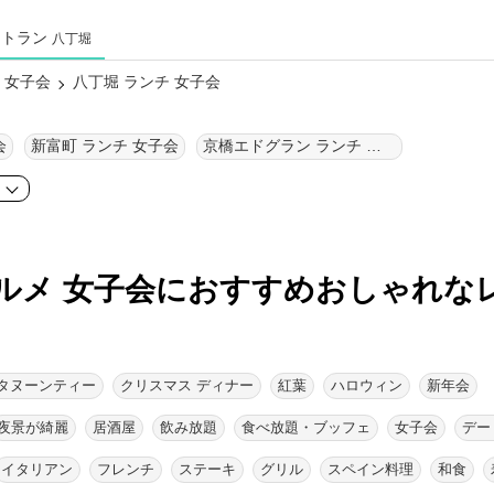
ストラン
八丁堀
 女子会
八丁堀 ランチ 女子会
会
新富町 ランチ 女子会
京橋エドグラン ランチ 女子会
ア
ルメ 女子会におすすめおしゃれな
タヌーンティー
クリスマス ディナー
紅葉
ハロウィン
新年会
夜景が綺麗
居酒屋
飲み放題
食べ放題・ブッフェ
女子会
デー
イタリアン
フレンチ
ステーキ
グリル
スペイン料理
和食