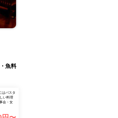
肉・魚料
にはパスタ
しい料理
0
円〜