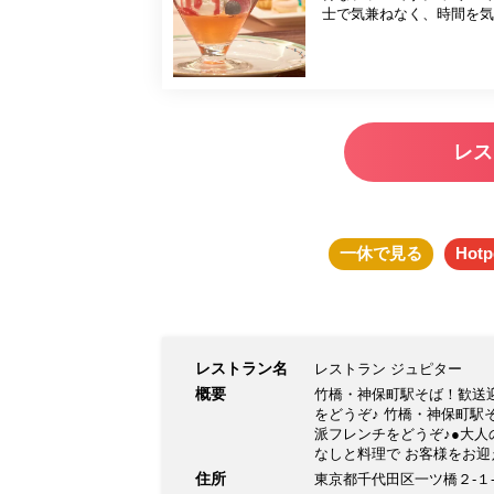
士で気兼ねなく、時間を気にせずゆったりと
に、シャンデリアの華やか
レス
一休
で見る
Hotp
レストラン名
レストラン ジュピター
概要
竹橋・神保町駅そば！歓送
をどうぞ♪ 竹橋・神保町
派フレンチをどうぞ♪●大人の隠れ家レストラン 神保町駅のす
なしと料理で お客様をお迎え致します。 ●アニバーサリー 記念日のお客様にスパークリングワインと記念写
真、お花をプレゼントしてお
住所
東京都千代田区一ツ橋２‐１
を味わえる当店。ソムリエがお料理に