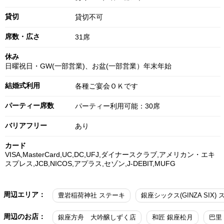
貸切
貸切不可
席数・広さ
31席
休み
日曜祝日・GW(一部営業)、お盆(一部営業）年末年始
結婚式利用
各種ご宴会ＯＫです
パーティー席数
パーティー利用可能：30席
バリアフリー
あり
カード
VISA,MasterCard,UC,DC,UFJ,ダイナースクラブ,アメリカン・エキ
スプレス,JCB,NICOS,アプラス,セゾン,J-DEBIT,MUFG
周辺エリア：
豊岩稲荷神社 ステーキ
周辺のお店：
銀座方舟 大吟醸しずく店
和匠 銀座松月
巴里