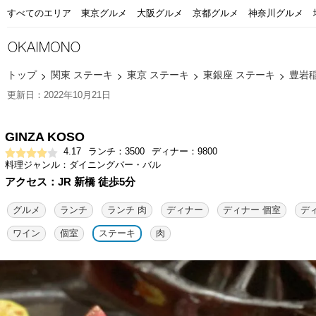
すべてのエリア
東京グルメ
大阪グルメ
京都グルメ
神奈川グルメ
トップ
関東 ステーキ
東京 ステーキ
東銀座 ステーキ
豊岩
更新日：2022年10月21日
GINZA KOSO
4.17
ランチ：3500
ディナー：9800
料理ジャンル：ダイニングバー・バル
アクセス：JR 新橋 徒歩5分
グルメ
ランチ
ランチ 肉
ディナー
ディナー 個室
デ
ワイン
個室
ステーキ
肉