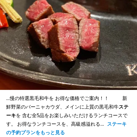
...慢の特選黒毛和牛を お得な価格でご案内！！ 新
鮮野菜のバーニャカウダ、メインに上質の黒毛和牛
ステ
ーキ
を 含む全5品をお楽しみいただけるランチコースで
す。 お得なランチコースを、高級感溢れる...
ステーキ
の予約プランをもっと見る