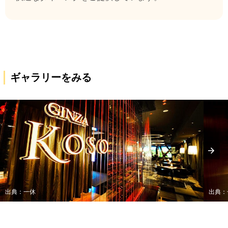
ギャラリーをみる
出典：一休
出典：