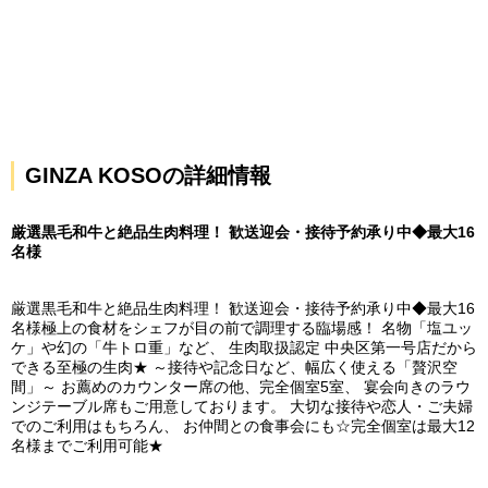
GINZA KOSOの詳細情報
厳選黒毛和牛と絶品生肉料理！ 歓送迎会・接待予約承り中◆最大16
名様
厳選黒毛和牛と絶品生肉料理！ 歓送迎会・接待予約承り中◆最大16
名様極上の食材をシェフが目の前で調理する臨場感！ 名物「塩ユッ
ケ」や幻の「牛トロ重」など、 生肉取扱認定 中央区第一号店だから
できる至極の生肉★ ～接待や記念日など、幅広く使える「贅沢空
間」～ お薦めのカウンター席の他、完全個室5室、 宴会向きのラウ
ンジテーブル席もご用意しております。 大切な接待や恋人・ご夫婦
でのご利用はもちろん、 お仲間との食事会にも☆完全個室は最大12
名様までご利用可能★