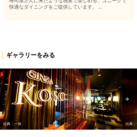
寿司屋さんに来たような感覚で楽しめる、ユニークで
快適なダイニングをご提供しています。 ...
ギャラリーをみる
出典：一休
出典：