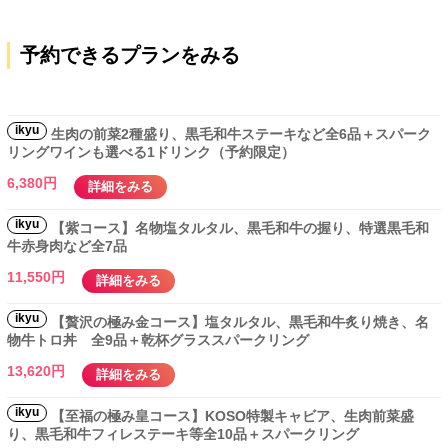
予約できるプランをみる
ikyu
生肉の前菜2種盛り、黒毛和牛ステーキなど全6品＋スパーク
リングワインも選べる1ドリンク（予約限定）
6,380円
詳細をみる
ikyu
【紫コース】名物塩タルタル、黒毛和牛の握り、特選黒毛和
牛赤身肉など全7品
11,550円
詳細をみる
ikyu
【贅沢の極み金コース】塩タルタル、黒毛和牛炙り焼き、名
物牛トロ丼 全9品＋乾杯グラススパークリング
13,620円
詳細をみる
ikyu
【至福の極み皇コース】KOSO特製キャビア、生肉前菜盛
り、黒毛和牛フィレステーキ等全10品＋スパークリング