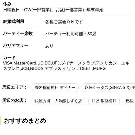
休み
日曜祝日・GW(一部営業)、お盆(一部営業）年末年始
結婚式利用
各種ご宴会ＯＫです
パーティー席数
パーティー利用可能：30席
バリアフリー
あり
カード
VISA,MasterCard,UC,DC,UFJ,ダイナースクラブ,アメリカン・エキ
スプレス,JCB,NICOS,アプラス,セゾン,J-DEBIT,MUFG
周辺エリア：
豊岩稲荷神社 ディナー
周辺のお店：
銀座方舟 大吟醸しずく店
和匠 銀座松月
巴里
おすすめまとめ