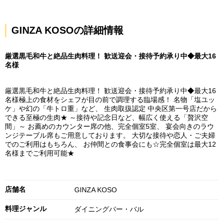
GINZA KOSOの詳細情報
厳選黒毛和牛と絶品生肉料理！ 歓送迎会・接待予約承り中◆最大16
名様
厳選黒毛和牛と絶品生肉料理！ 歓送迎会・接待予約承り中◆最大16
名様極上の食材をシェフが目の前で調理する臨場感！ 名物「塩ユッ
ケ」や幻の「牛トロ重」など、 生肉取扱認定 中央区第一号店だから
できる至極の生肉★ ～接待や記念日など、幅広く使える「贅沢空
間」～ お薦めのカウンター席の他、完全個室5室、 宴会向きのラウ
ンジテーブル席もご用意しております。 大切な接待や恋人・ご夫婦
でのご利用はもちろん、 お仲間との食事会にも☆完全個室は最大12
名様までご利用可能★
店舗名
GINZA KOSO
料理ジャンル
ダイニングバー・バル