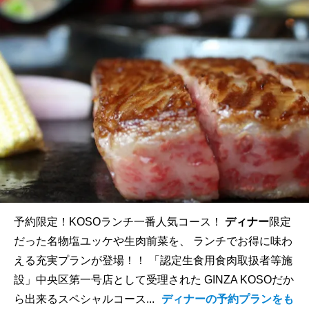
予約限定！KOSOランチ一番人気コース！
ディナー
限定
だった名物塩ユッケや生肉前菜を、 ランチでお得に味わ
える充実プランが登場！！ 「認定生食用食肉取扱者等施
設」中央区第一号店として受理された GINZA KOSOだか
ら出来るスペシャルコース...
ディナーの予約プランをも