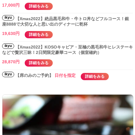
17,000円
詳細をみる
ikyu
【Xmas2022】絶品黒毛和牛・牛トロ丼などフルコース！銀
座8888で大切な人と思い出のディナーに乾杯
19,630円
詳細をみる
ikyu
【Xmas2022】KOSOキャビア・至極の黒毛和牛ヒレステーキ
などで贅沢三昧！2日間限定豪華コース（個室確約）
28,870円
詳細をみる
ikyu
【席のみのご予約】
日付を指定
詳細をみる