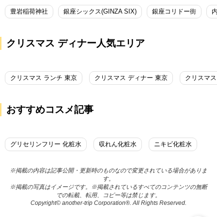
豊岩稲荷神社
銀座シックス(GINZA SIX)
銀座コリドー街
クリスマス ディナー人気エリア
クリスマス ランチ 東京
クリスマス ディナー 東京
クリスマス
おすすめコスメ記事
グリセリンフリー 化粧水
収れん化粧水
ニキビ化粧水
※掲載の内容は記事公開・更新時のものなので変更されている場合がありま
す。
※掲載の写真はイメージです。※掲載されているすべてのコンテンツの無断
での転載、転用、コピー等は禁じます。
Copyright© another-trip Corporation®. All Rights Reserved.