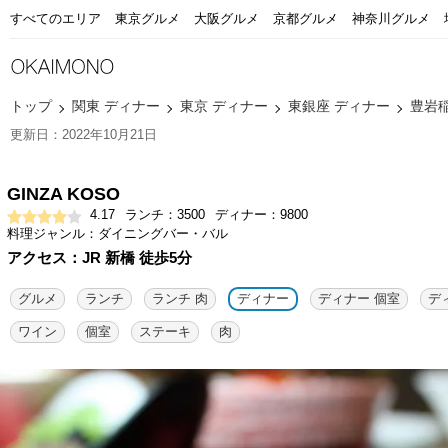
すべてのエリア
東京グルメ
大阪グルメ
京都グルメ
神奈川グルメ
トップ
関東 ディナー
東京 ディナー
東銀座 ディナー
豊岩
更新日：2022年10月21日
GINZA KOSO
4.17
ランチ：3500
ディナー：9800
料理ジャンル：ダイニングバー・バル
アクセス：JR 新橋 徒歩5分
グルメ
ランチ
ランチ 肉
ディナー
ディナー 個室
デ
ワイン
個室
ステーキ
肉