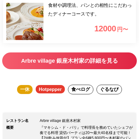
食材や調理法、パンとの相性にこだわっ
たディナーコースです。
12000
円〜
Arbre village 銀座木村家の詳細を見る
一休
Hotpepper
食べログ
ぐるなび
レストラン名
Arbre village 銀座木村家
概要
『マキシム・ド・パリ』で料理長を務めていたシェフが
奏でる料理 貸切パーティは20〜最大40名様まで可能！
【2H飲み放題付】プラン全6種5,800円〜木村家のパン