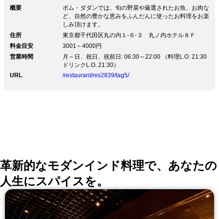
概要
ポム・ダダンでは、旬の野菜や厳選されたお魚、お肉な
ど、自然の豊かな恵みをふんだんに使ったお料理をお楽
しみ頂けます。
住所
東京都千代田区丸の内１-６-３ 丸ノ内ホテル８Ｆ
料金目安
3001～4000円
営業時間
月～日、祝日、祝前日: 06:30～22:00 （料理L.O. 21:30
ドリンクL.O. 21:30）
URL
/restaurant/res2839/tag5/
革新的なモダンインド料理で、あなたの
人生にスパイスを。