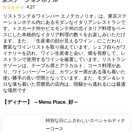
4.27
リストランテ＆ワインバー エノテカノリオ」は、東京ステ
ーションホテル内にあるモダンなイタリアンレストランで
す。トスカーナ州やピエモンテ州の北イタリア料理をベー
スにした本格的なイタリア料理の数々をお楽しみいただけ
ます。また、「生産者の顔が見えるワイン」にこだわり、
豊富なワインリストを取り揃えています。シェフ自らがワ
イナリーを訪れ、ワイン生産者と会い、畑を視察して、レ
ストランで使用するワインを厳選しています。リストラン
テゾーンは、テーブル席とアラカルト、コース料理があ
り、ワインバーゾーンは、カウンター席がある落ち着いた
使い勝手の良い空間となっています。また、モダン＆レト
ロな落ち着いた雰囲気の店内は、喧騒から逃れるには最適
な場所です
【ディナー】 ～Menu Piace. 好～
特別な日にふさわしいスペシャルディナ
ーコース