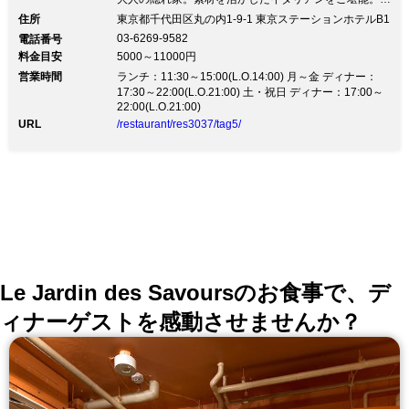
【丸の内の中心にありながら喧騒から離れたモダン＆レ
住所
東京都千代田区丸の内1-9-1 東京ステーションホテルB1
トロの落ち着いた空間】 エノテカノリーオの内装はモ
03-6269-9582
電話番号
ダン＆レトロな落ち着いた雰囲気。 東京ステーション
料金目安
5000～11000円
ホテル内という東京駅直結の好アクセスにありながら地
営業時間
下に足を運んで頂くと丸の内の喧騒から離れた落ち着い
ランチ：11:30～15:00(L.O.14:00) 月～金 ディナー：
た雰囲気の空間が広がります。 リストランテゾーンの
17:30～22:00(L.O.21:00) 土・祝日 ディナー：17:00～
22:00(L.O.21:00)
テーブル席とワインバーゾーンのカウンター席、そして
北イタリア料理をベースにしたモダンイタリアンの料理
URL
/restaurant/res3037/tag5/
と厳選したワインの数々。 プライベートからご接待の
お席まで幅広いシーンでお使い頂けます。
Le Jardin des Savoursのお食事で、デ
ィナーゲストを感動させませんか？