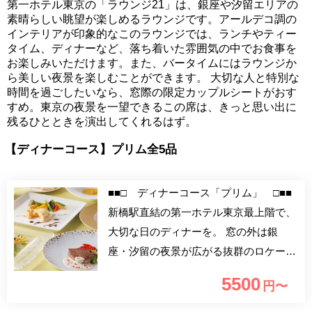
第一ホテル東京の「ラウンジ21」は、銀座や汐留エリアの
素晴らしい眺望が楽しめるラウンジです。アールデコ調の
インテリアが印象的なこのラウンジでは、ランチやティー
タイム、ディナーなど、落ち着いた雰囲気の中でお食事を
お楽しみいただけます。また、バータイムにはラウンジか
ら美しい夜景を楽しむことができます。 大切な人と特別な
時間を過ごしたいなら、窓際の限定カップルシートがおす
すめ。東京の夜景を一望できるこの席は、きっと思い出に
残るひとときを演出してくれるはず。
【ディナーコース】プリム全5品
■■□ ディナーコース「プリム」 □■■
新橋駅直結の第一ホテル東京最上階で、
大切な日のディナーを。 窓の外は銀
座・汐留の夜景が広がる抜群のロケーシ
ョンで至極のひとときを演出いたしま
5500
円〜
す。