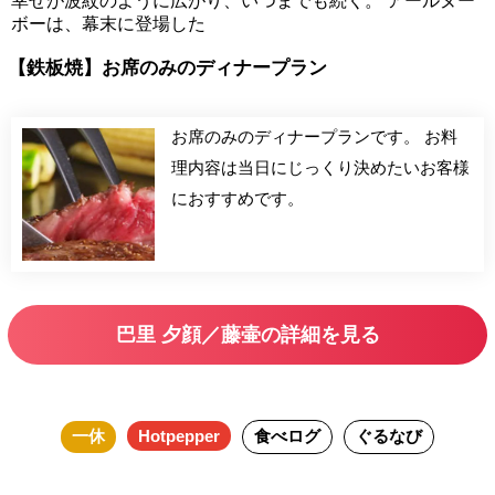
幸せが波紋のように広がり、いつまでも続く。 アールヌー
ボーは、幕末に登場した
【鉄板焼】お席のみのディナープラン
お席のみのディナープランです。 お料
理内容は当日にじっくり決めたいお客様
におすすめです。
巴里 夕顔／藤壷の詳細を見る
一休
Hotpepper
食べログ
ぐるなび