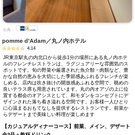
出典：
pomme d’Adam／丸ノ内ホテル
4.14
JR東京駅丸の内北口から徒歩1分の場所にある丸ノ内ホテ
ルのフレンチレストランは、ラグジュアリーな雰囲気のス
ポットです。旬の野菜や厳選された魚介類・肉類など、豊
かな自然の恵みを大切にした季節感あふれるフレンチが楽
しめる。店内は吹き抜けの開放感あふれる空間で、眺めの
良いテラス席も用意されています。丸の内オアゾの上に位
置する都会のオアシスとして、和モダンをコンセプトにデ
ザインされた落ち着き溢れる空間です。お客様一人ひとり
に心温まるおもてなしを提供するレストランです。前菜か
らデザートまで美味しい料理が楽しめます
【カジュアルディナーコース】前菜、メイン、デザート
全3品＋乾杯ドリンク