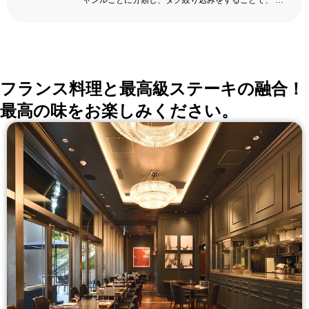
ャンルごとに分類し、タグ絞り込みをすることで、 い
ろんな切口で、レストランを探せる。記念日、女子
会、同窓会の会場・レストラン探しにを使いくださ
い。
詳しくはこちら >>
okaimonoレストラン 編集部
フランス料理と最高級ステーキの融合！
最高の味をお楽しみください。