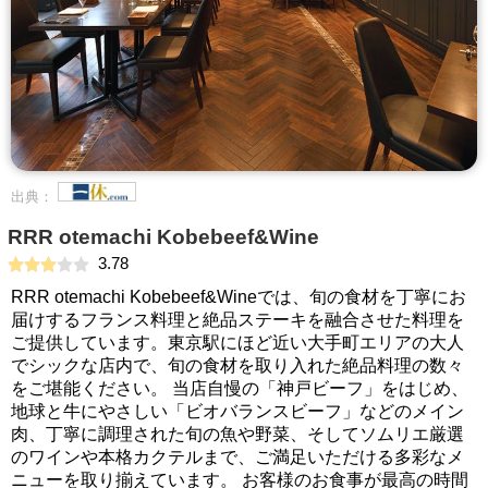
出典：
RRR otemachi Kobebeef&Wine
3.78
RRR otemachi Kobebeef&Wineでは、旬の食材を丁寧にお
届けするフランス料理と絶品ステーキを融合させた料理を
ご提供しています。東京駅にほど近い大手町エリアの大人
でシックな店内で、旬の食材を取り入れた絶品料理の数々
をご堪能ください。 当店自慢の「神戸ビーフ」をはじめ、
地球と牛にやさしい「ビオバランスビーフ」などのメイン
肉、丁寧に調理された旬の魚や野菜、そしてソムリエ厳選
のワインや本格カクテルまで、ご満足いただける多彩なメ
ニューを取り揃えています。 お客様のお食事が最高の時間