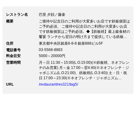
レストラン名
巴里 夕顔／藤壷
概要
ご接待や記念日のご利用が大変多いお店です鉄板個室は
ご予約必須。 ご接待や記念日のご利用が大変多いお店
です鉄板個室はご予約必須。◆【鉄板焼】最上級食材の
饗宴 ランチから翌日の明け方まで提供している鉄板焼
では、旗艦ブランドである萩生まれ萩育ちの黒毛和牛
住所
東京都中央区銀座8-8-8 銀座888ビル5F
「長萩和牛」を始め、名門川岸牧場から神戸ビーフ、北
03-5568-8883
電話番号
九州から空輸される魚介をその時期に一番良いものでご
料金目安
5000～20000円
用意しております。 ◆【Neoフレンチ・ジャポニズム
営業時間
料理】身体に優しい料理 毎日外食される方でも無理な
月～日 11:30～15:00(L.O.15:00)(※鉄板焼、ネオフレン
く食されるよう、バターやチーズを極力少なくし、出汁
チのみ営業) 月～金 17:00～翌4:40(※ネオフレンチ・ジ
や果物を利用したお料理をご提供致します。ご希望にそ
ャポニズム(L.O.21:00)、鉄板焼(L.O.3:40)) 土・日・祝
ってオリジナリティーあふれるオートクチュールのコー
日 17:00～23:30(※ネオフレンチ・ジャポニズム
スも承りますので、お気軽にご相談ください。ご接待・
(L.O.21:00)、鉄板焼(L.O.22:00) ※土曜日のディナー営
URL
/restaurant/res321/tag5/
顔合わせ・ハレの日に。 和牛はもちろん海産物にもこ
業は要予約)
だわり、北九州の台所・旦過市場にある中卸の老舗「川
原」より、玄界灘や九州近海産の地物を空輸で鮮度高く
仕入れております。