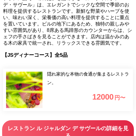
デ・サヴール」は、エレガントでシックな空間で季節のお
料理を提供するレストランです。新鮮な野菜やハーブを使
い、味わい深く、栄養価の高い料理を提供することに重点
を置いています。ビルの地下にあるため、独特の親しみや
すい雰囲気があり、8席ある馬蹄形のカウンターからは、シ
ェフの手さばきを見ることができます。店内は温かみのあ
る木の家具で統一され、リラックスできる雰囲気です。
【JSディナーコース】全5品
隠れ家的な本物の食通が集まるレストラ
ン。
12000
円〜
レストラン ル ジャルダン デ サヴールの詳細を見
る