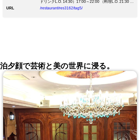
ドリンクL.O. 14:30）17:00～22:00 （料理L.O. 21:30 ド
リンクL.O. 21:30）
URL
/restaurant/res3162/tag5/
泊夕顔で芸術と美の世界に浸る。