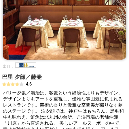
出典：
巴里 夕顔／藤壷
4.6
バリー夕張／湯治は、客数という経済性よりもデザイン、
デザインよりもアートを重視し、優雅な雰囲気に包まれる
レストランです。芸術の香りと優雅な空間美が織りなす夢
のステージです。 泊夕顔では、神戸牛はもちろん、黒毛和
牛も味わえ、鮮魚は北九州の台所、丹渓市場の老舗仲卸
「川原」から直送される。 美しいアールヌーボーの中で、