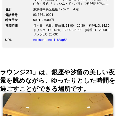
が食べ放題 『マキシム・ド・パリ』で料理長を務めて
いたシェフが奏でる料理 貸切パーティは20〜最大40名
住所
東京都中央区銀座４-５-７ ４階
様まで可能！ 【2H飲み放題付】プラン全6種5,800円〜
03-3561-0091
電話番号
木村家のパンが食べ放題お店は景色も楽しめる銀座木村
料金目安
5001～7000円
家の4階！ 『マキシム・ド・パリ』で料理長を務めてい
営業時間
たシェフが作る料理の数々をご堪能ください ◆大皿料
月～日、祝日、祝前日: 11:00～15:30 （料理L.O. 14:30
理のパーティープラン5,800円（税込）〜 プランには
ドリンクL.O. 14:30）17:00～21:00 （料理L.O. 20:00 ド
2Hの飲み放題付き！ 旬の食材を使った豪華な料理を楽
リンクL.O. 20:00）
しめます ◆前菜とメインが選べる3種類のコース全5
URL
/restaurant/res416/tag5/
品・3,900円（税込）〜 前菜は5種、メインは9種類の中
からお選びいただけます おすすめのグラスワインつき
予約限定コースは5,000円（税込） ◆銀座木村家のパン
が食べ放題♪ 料理のご注文で、自慢のパン5〜6種類が食
べ放題！ 定番ものや季節限定のパンをご用意していま
す ◆夜景を見ながらゆったりとお食事 貸切パーティー
は20名〜最大40名様までご利用可能 誕生日や記念日な
ラウンジ21」は、銀座や汐留の美しい夜
ど、大切な日のお祝いにデザートプレートも承っていま
す♪
景を眺めながら、ゆったりとした時間を
過ごすことができる場所です。