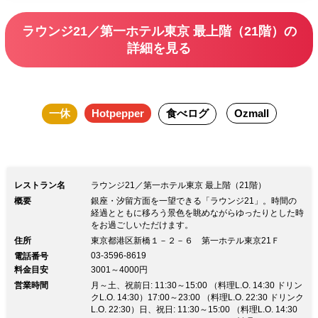
ラウンジ21／第一ホテル東京 最上階（21階）の
詳細を見る
一休
Hotpepper
食べログ
Ozmall
レストラン名
ラウンジ21／第一ホテル東京 最上階（21階）
概要
銀座・汐留方面を一望できる「ラウンジ21」。時間の
経過とともに移ろう景色を眺めながらゆったりとした時
をお過ごしいただけます。
住所
東京都港区新橋１－２－６ 第一ホテル東京21Ｆ
03-3596-8619
電話番号
料金目安
3001～4000円
営業時間
月～土、祝前日: 11:30～15:00 （料理L.O. 14:30 ドリン
クL.O. 14:30）17:00～23:00 （料理L.O. 22:30 ドリンク
L.O. 22:30）日、祝日: 11:30～15:00 （料理L.O. 14:30