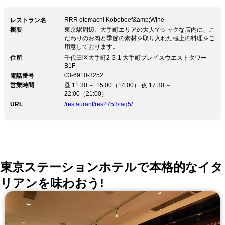
RRR otemachi Kobebeef&amp;Wine
レストラン名
概要
東京駅周辺、大手町エリアの大人でシックな店内に、こ
だわりのお肉と季節の素材を取り入れた極上の料理をご
用意しております。
住所
千代田区大手町2-3-1 大手町プレイスウエストタワー
B1F
03-6910-3252
電話番号
営業時間
昼 11:30 ～ 15:00（14:00） 夜 17:30 ～
22:00（21:00）
URL
/restaurant/res2753/tag5/
東京ステーションホテルで本格的なイタ
リアンを味わおう!