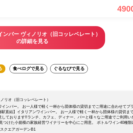
490
インバー ヴィノリオ（旧コッレベレート）
の詳細を見る
る
食べログ
で見る
ぐるなび
で見る
ィノリオ（旧コッレベレート）
ワインバー。 お一人様で軽く一杯から団体様の貸切までご用途に合わせてプ
京橋駅直結】イタリアンワインバー。 お一人様で軽く一杯から団体様の貸切ま
意しております!!ランチ、カフェ、ディナー、バーと様々なご用途でご利用い
見つけた小規模の家族経営ワイナリーを中心にご用意。 ボトルワイン40種類
豊富にそろえております。 軽く１杯からしっかりお食事まで！ お好きなワイ
東京スクエアガーデンB1