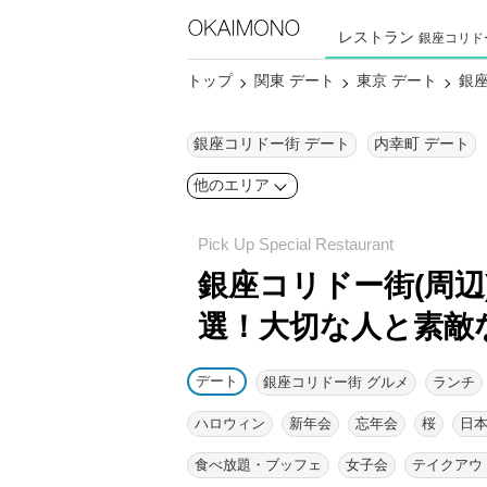
レストラン
銀座コリド
トップ
関東 デート
東京 デート
銀座
銀座コリドー街 デート
内幸町 デート
他のエリア
銀座コリドー街(周辺
選！
大切な人と素敵
デート
銀座コリドー街 グルメ
ランチ
ハロウィン
新年会
忘年会
桜
日
食べ放題・ブッフェ
女子会
テイクアウ