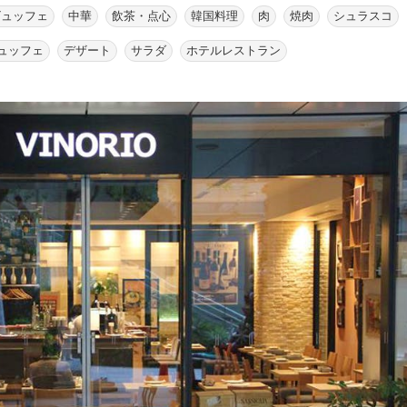
ビュッフェ
中華
飲茶・点心
韓国料理
肉
焼肉
シュラスコ
ュッフェ
デザート
サラダ
ホテルレストラン