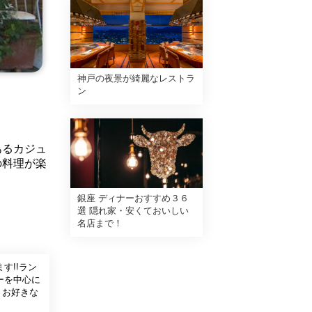
神戸の夜景が綺麗なレストラ
ン
あるカジュ
の料理が楽
銀座 ディナーおすすめ３６
選 隠れ家・安くておいしい
名店まで！
す!!ラン
ーを中心に
 お好きな