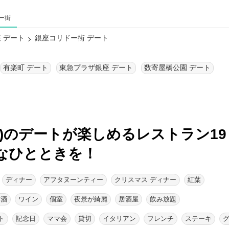
ー街
 デート
銀座コリドー街 デート
有楽町 デート
東急プラザ銀座 デート
数寄屋橋公園 デート
)のデートが楽しめるレストラン19
なひとときを！
ディナー
アフタヌーンティー
クリスマス ディナー
紅葉
本酒
ワイン
個室
夜景が綺麗
居酒屋
飲み放題
ト
記念日
ママ会
貸切
イタリアン
フレンチ
ステーキ