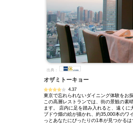
出典：
オザミトーキョー
4.37
東京で忘れられないダイニング体験をお探
この高層レストランでは、街の景観の素
ます。 店内に足を踏み入れると、遠くに
ブドウ畑の絵が描かれ、約35,000本
っとあなたにぴったりの1本が見つかるは