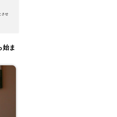
0)とさせ
ら始ま