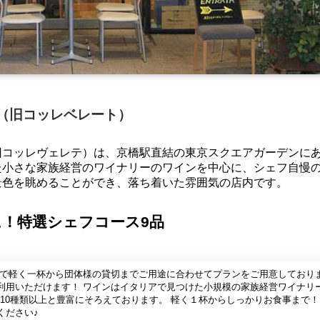
オ（旧コッレベレート）
旧コッレヴェレテ）は、京橋駅直結の東京スクエアガーデンに
た小さな家族経営のワイナリーのワインを中心に、シェフ自慢
景色を眺めることができ、落ち着いた雰囲気の店内です。
！特選シェフコース9品
で軽く一杯から団体様の貸切までご用途に合わせてプランをご用意しておりま
利用いただけます！ ワインはイタリアで見つけた小規模の家族経営ワイナリ
ン10種類以上と豊富にそろえております。 軽く１杯からしっかりお食事まで！
ください♪