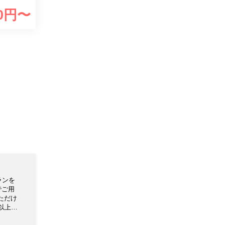
0
円〜
ランを
でご用
ただけ
以上、
ンとお