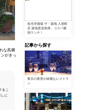
魚河岸酒場 ザ・築地 人形町
店 築地直送刺身、コスパ最
強ランチ！
記事から探す
れな高層
ランがきっ
東京の夜景が綺麗なレストラ
ン
するこ
探しに