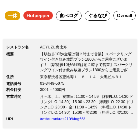
一休
Hotpepper
食べログ
ぐるなび
Ozmall
レストラン名
AOYUZU恵比寿
概要
【駅徒歩10秒/金曜は朝２時まで営業】スパークリング
ワイン付き飲み放題プラン1800からご用意ございま
す！ 【駅徒歩10秒/金曜は朝２時まで営業】スパークリ
ングワイン付き飲み放題プラン1800からご用意ござい
ます！※営業時間のお知らせ※ いつもAOYUZU恵比寿
住所
東京都渋谷区恵比寿１－８－１４ 大黒ビルＢ１
をご利用いただきありがとうございます。 全国で感染
03-3449-5075
電話番号
拡大している新型コロナウイルスの感染拡大防止の対策
料金目安
3001～4000円
として、誠に勝手ながら営業時間を変更させて頂きま
営業時間
す。 ［月～木］11:00～23:30(Lo22:30) ［金］ 11:00～
月～木、土、祝前日: 11:00～14:59 （料理L.O. 14:30 ド
26:00(Lo25:00) ［土］ 11:00～23:30(Lo22:30) ［日］
リンクL.O. 14:30）15:00～23:30 （料理L.O. 22:30 ドリ
14:00～22:00(Lo21:00) ご迷惑をお掛け致しますが、ご
ンクL.O. 23:00）金: 11:00～14:59 （料理L.O. 14:30 ド
理解の程宜しくお願い致します。 ～ウェディング・貸
リンクL.O. 14:30）15:00～翌2:00 （料理L.O. 翌1:00 ド
切パーティーも～ 結婚式2次会や1.5次会パーティー
リンクL.O. 翌1:30）日、祝日: 15:00～22:00 （料理L.O.
URL
/restaurant/res2109/tag56/
等、お気軽にご相談下さい。 当店の専門担当者が丁寧
21:00 ドリンクL.O. 21:30）
にご対応させて戴きます。 ◎80名様で、レストランエ
リア貸切承り中 ◎22時以降の、2次会ご予約も承り中で
す♪ 最大400名様まで対応できます♪