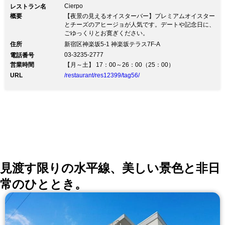
Cierpo
レストラン名
概要
【夜景の見えるオイスターバー】プレミアムオイスター
とチーズのアヒージョが人気です。デートや記念日に、
ごゆっくりとお寛ぎください。
住所
新宿区神楽坂5-1 神楽坂テラス7F-A
03-3235-2777
電話番号
営業時間
【月～土】 17：00～26：00（25：00）
URL
/restaurant/res12399/tag56/
見渡す限りの水平線、美しい景色と非日
常のひととき。