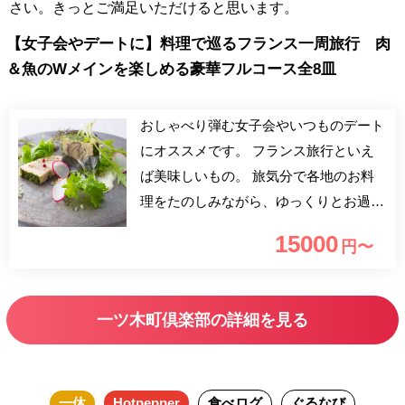
さい。きっとご満足いただけると思います。
【女子会やデートに】料理で巡るフランス一周旅行 肉
＆魚のWメインを楽しめる豪華フルコース全8皿
おしゃべり弾む女子会やいつものデート
にオススメです。 フランス旅行といえ
ば美味しいもの。 旅気分で各地のお料
理をたのしみながら、ゆっくりとお過ご
しください。 カフェフリーを楽しみな
15000
円〜
がら、会話が弾むプランです。 パティ
シエ特製デザートにメッセージを無料で
お付けします。 デザートメッセージご
一ツ木町倶楽部の詳細を見る
希望のお客様は、ご予約の際「ご要望・
コメント」へ20文字以内でメッセージを
お願い致します。 ＜記念日ケーキ(有料)
一休
Hotpepper
食べログ
ぐるなび
のご注文を承ります＞ パティシエ特製