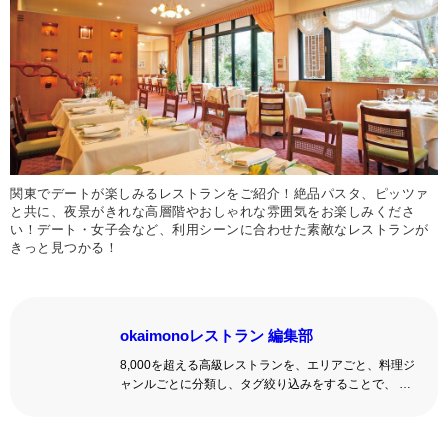
関東でデートが楽しみるレストランをご紹介！絶品パスタ、ピッツァ
と共に、夜景がきれな高層階やおしゃれな雰囲気をお楽しみくださ
い！デート・女子会など、利用シーンに合わせた素敵なレストランが
きっと見つかる！
okaimonoレストラン 編集部
8,000を超える高級レストランを、エリアごと、料理ジ
ャンルごとに分類し、タグ絞り込みをすることで、 い
ろんな切口で、レストランを探せる。記念日、女子
会、同窓会の会場・レストラン探しにを使いくださ
い。