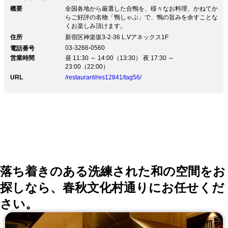
概要
全国各地から厳選した合鴨を、様々なお料理、かねてか
らご好評の名物「鴨しゃぶ」で、鴨の旨みを余すことな
くお楽しみ頂けます。
住所
新宿区神楽坂3-2-36 L.Vアネックス1F
03-3266-0560
電話番号
営業時間
昼 11:30 ～ 14:00（13:30） 夜 17:30 ～
23:00（22:00）
URL
/restaurant/res12841/tag56/
落ち着きのある洗練された和の空間をお
探しなら、春秋文化村通りにお任せくだ
さい。