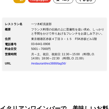
ホールケーキ(3日前までの要予約・サー
ビス料別) 10cm(2-4名様用) ￥2,200
15cm(4-6名様用) ￥3,300 18cm(6-8名様
レストラン名
一ツ木町倶楽部
用) ￥4,950 21cm(8-10名様用) ￥6,600
概要
フランス料理の伝統の上に普遍性を追い求め、しっかり
ご希望のお客様はご予約の際「ご要望・
と手間をかけて作りあげるフレンチをお楽しみ下さい。
住所
東京都港区赤坂４丁目３－１５ FSK赤坂ビル1階
コメント」へホールケーキのサイズと20
03-6441-0908
電話番号
文字以内でメッセージをお願い致しま
料金目安
5001～7000円
す。 ～おすすめシーン～ 女子会、いつ
営業時間
月～土、祝日、祝前日: 11:30～15:00 （料理L.O.
14:00）18:00～22:30 （料理L.O. 21:00）
ものデートなど
URL
/restaurant/res3888/tag56/
イタリアンワインバーで、美味しいお料