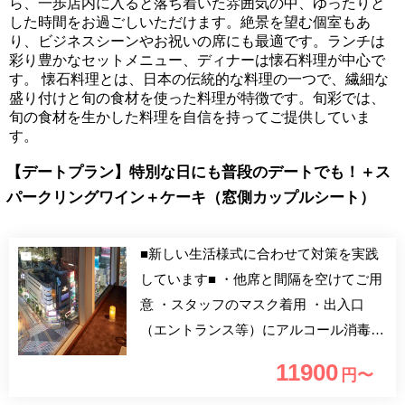
ら、一歩店内に入ると落ち着いた雰囲気の中、ゆったりと
した時間をお過ごしいただけます。絶景を望む個室もあ
り、ビジネスシーンやお祝いの席にも最適です。ランチは
彩り豊かなセットメニュー、ディナーは懐石料理が中心で
す。 懐石料理とは、日本の伝統的な料理の一つで、繊細な
盛り付けと旬の食材を使った料理が特徴です。旬彩では、
旬の食材を生かした料理を自信を持ってご提供していま
す。
【デートプラン】特別な日にも普段のデートでも！＋ス
パークリングワイン＋ケーキ（窓側カップルシート）
■新しい生活様式に合わせて対策を実践
しています■ ・他席と間隔を空けてご用
意 ・スタッフのマスク着用 ・出入口
（エントランス等）にアルコール消毒液
設置 ■旬彩のデートプラン■ ホテル25階
11900
円〜
に位置する日本料理「旬彩」の2名様限