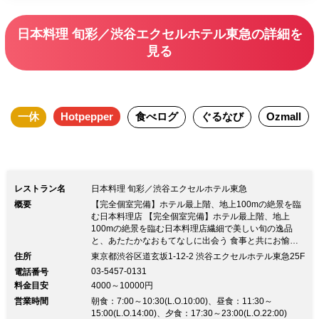
定デートプラン！ 普段のデートでも記
念日でも・・・ 横並びペアシートから
日本料理 旬彩／渋谷エクセルホテル東急の詳細を
の眺望と旬の味覚の和会席で特別時間を
見る
演出します。
一休
Hotpepper
食べログ
ぐるなび
Ozmall
レストラン名
日本料理 旬彩／渋谷エクセルホテル東急
概要
【完全個室完備】ホテル最上階、地上100mの絶景を臨
む日本料理店 【完全個室完備】ホテル最上階、地上
100mの絶景を臨む日本料理店繊細で美しい旬の逸品
と、あたたかなおもてなしに出会う 食事と共にお愉し
みいただける地上100メートルの景色はもう一つのご馳
住所
東京都渋谷区道玄坂1-12-2 渋谷エクセルホテル東急25F
走です。昼は神宮の杜を、夜は光の海を臨みながら繊細
03-5457-0131
電話番号
で美しい和の心をつくしたあたたかいおもてなしで、上
料金目安
4000～10000円
質なひとときをお楽しみください。
営業時間
朝食：7:00～10:30(L.O.10:00)、昼食：11:30～
15:00(L.O.14:00)、夕食：17:30～23:00(L.O.22:00)