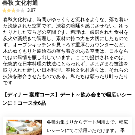
春秋 文化村通
3.87
春秋文化村は、時間がゆっくりと流れるような、落ち着い
た洗練された空間です。渋谷の喧騒を感じさせない、ゆっ
たりとした安らぎの空間です。料理は、厳選された食材を
炭火や藁焼きで調理し、素材の持つ力を大切にしたもので
す。オープンキッチンを見下ろす重厚なカウンターなど、
木のぬくもりと庵治石の落ち着きのある空間は、日本なら
ではの風情を醸し出しています。ここで提供されるのは、
伝統的な日本料理の技法にとらわれず、さまざまな技法を
取り入れた新しい日本料理。春秋文化村通りは、それらの
技法を融合させたものである。私たちは願ったり叶ったり
です
【ディナー 宴席コース】デート～飲み会まで幅広いシー
ンに！コース全6品
各種お集まりからデート利用まで、幅広
いシーンにてご活用いただけます。 季