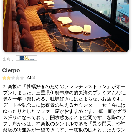
出典：
Cierpo
2.83
神楽坂に「牡蠣好きのためのフレンチレストラン」がオー
プンしました。三重県伊勢志摩の的矢湾のプレミアムな牡
蠣を一年中楽しめる、牡蠣好きにはたまらないお店です。
デートや記念日には夜景の見えるカウンター、女子会には
ゆったりとしたソファー席がおすすめです。 壁一面がガラ
ス張りになっており、開放感あふれる空間です。窓際のソ
ファ席からは、神楽坂のシンボルである「毘沙門天」や神
楽坂の街並みが一望できます。一枚板の広々としたカウン