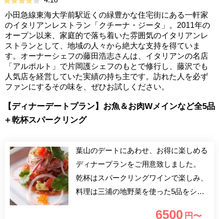
小田急線東海大学前駅近くの緑豊かな住宅街にある一軒家
のイタリアンレストラン「クチーナ・ジータ」。2011年の
オープン以来、家庭的で落ち着いた雰囲気のイタリアンレ
ストランとして、地域の人々から絶大な支持を得ていま
す。オーナーシェフの藤田浩志さんは、イタリアンの名店
「アルポルト」で片岡護シェフのもとで修行し、藤沢でも
人気店を経営していた実績の持ち主です。訪れた人を必ず
ファンにするその味を、ぜひお試しください。
【ディナーデートプラン】お魚＆お肉Wメインなど全5品
＋乾杯スパークリング
葉山のデートにあわせ、お得に楽しめる
ディナープランをご用意致しました。
乾杯はスパークリングワインで楽しみ、
料理は三浦の地野菜を使った5品をシェ
アスタイルでお楽しみ下さい。葉山にド
6500
円〜
ライブ、お二人の特別な時間をお過しく