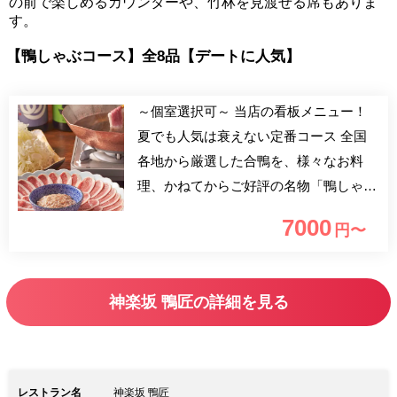
の前で楽しめるカウンターや、竹林を見渡せる席もありま
す。
【鴨しゃぶコース】全8品【デートに人気】
～個室選択可～ 当店の看板メニュー！
夏でも人気は衰えない定番コース 全国
各地から厳選した合鴨を、様々なお料
理、かねてからご好評の名物「鴨しゃ
ぶ」で、鴨の旨みを余すことなくお楽し
7000
円〜
み頂けます 大人のデート、接待、家族
友人との会食などに是非ご利用くださ
い。
神楽坂 鴨匠の詳細を見る
レストラン名
神楽坂 鴨匠