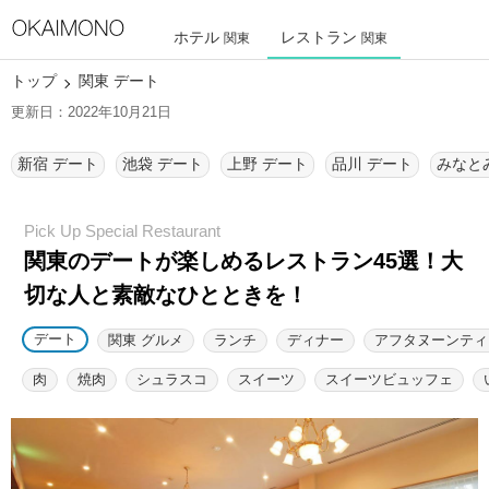
ホテル
レストラン
関東
関東
トップ
関東 デート
更新日：2022年10月21日
新宿 デート
池袋 デート
上野 デート
品川 デート
みなと
関東のデートが楽しめるレストラン45選！
大
切な人と素敵なひとときを！
デート
関東 グルメ
ランチ
ディナー
アフタヌーンティ
肉
焼肉
シュラスコ
スイーツ
スイーツビュッフェ