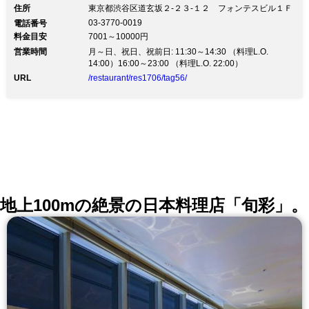
春秋では今般の新型コロナウィルスによる感染症への対
住所
東京都渋谷区道玄坂２‐２３‐１２ フォンテスビル１Ｆ
策の一環として店内の衛生強化にあたっております。
03-3770-0019
電話番号
各店舗におきましては手指消毒用アルコールを設置して
料金目安
7001～10000円
おりますのでご利用下さいますようお願い申し上げま
営業時間
す。 お客様とスタッフの健康と安全ならびに公衆衛生
月～日、祝日、祝前日: 11:30～14:30 （料理L.O.
を考慮し、弊社従業員はマスクを着用して業務にあたら
14:00）16:00～23:00 （料理L.O. 22:00）
せて頂いております。何卒、皆様のご理解ご協力を賜わ
URL
/restaurant/res1706/tag56/
りますようお願い申し上げます。 弊社従業員は、うが
い・手洗い・消毒液による手指の消毒を励行するととも
に、検温を実施し健康管理に努めております。 また店
内におきましてはこまめな換気、一般的なレストランよ
り席間隔を広めにとってのレイアウトを心がけており、
配席の際は出来る限りの配慮を行ない、安心してご利用
頂けるように努めてまいります。 株式会社 春秋
地上100mの絶景の日本料理店「旬彩」。