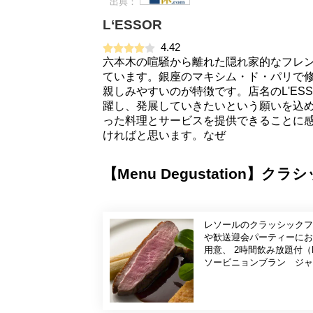
出典：
L‘ESSOR
4.42
六本木の喧騒から離れた隠れ家的なフレン
ています。銀座のマキシム・ド・パリで
親しみやすいのが特徴です。店名のL'ES
躍し、発展していきたいという願いを込め
った料理とサービスを提供できることに
ければと思います。なぜ
【Menu Degustation
レソールのクラッシック
や歓送迎会パーティーにお
用意、 2時間飲み放題付（LO90分）8月中旬内容 スパークリングワイン モンテベッロ 白ワイン トゥーレーヌ
ソービニョンブラン ジャン
ル ハートランド ソフト
ゴーニュを使用した丁寧な
ングを追加していただく事