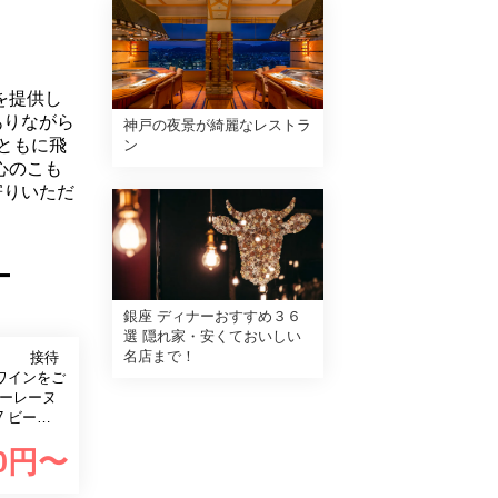
を提供し
ありながら
神戸の夜景が綺麗なレストラ
とともに飛
ン
心のこも
寄りいただ
ー
銀座 ディナーおすすめ３６
選 隠れ家・安くておいしい
名店まで！
ラン 接待
ワインをご
 ビー
シスドブル
0
円〜
にてペアリ