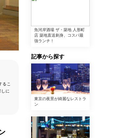
魚河岸酒場 ザ・築地 人形町
店 築地直送刺身、コスパ最
強ランチ！
記事から探す
するこ
探しに
東京の夜景が綺麗なレストラ
ン
ン