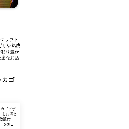
のクラフト
ピザや熟成
で彩り豊か
最適なお店
シカゴ
シカゴピザ
れもお酒と
放題付
ト」を無料