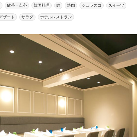
華
飲茶・点心
韓国料理
肉
焼肉
シュラスコ
スイーツ
デザート
サラダ
ホテルレストラン