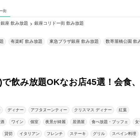
ー街
銀座 飲み放題
銀座コリドー街 飲み放題
題
有楽町 飲み放題
東急プラザ銀座 飲み放題
数寄屋橋公園 飲
)で飲み放題OKなお店45選！
会食
チ
ディナー
アフタヌーンティー
クリスマス ディナー
紅葉
本酒
ワイン
個室
夜景が綺麗
居酒屋
食べ放題・ブッフェ
女
貸切
イタリアン
フレンチ
ステーキ
グリル
スペイン料理