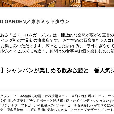
O AND GARDEN／東京ミッドタウン
タウン1階にある「ビストロ＆ガーデン」は、開放的な空間が広がる直営
イング社の世界初の旗艦店です。 おすすめの石窯焼きシカゴ
もお楽しみいただけます。広々とした店内では、毎日にぎやか
館や六本木ヒルズにも近く、仲間との食事やお酒を楽しむのに
ー】シャンパンが楽しめる飲み放題と一番人気
クラフトビール5種飲み放題（飲み放題メニュー全約50種）看板メニューの
を使用した前菜やブランドポークと銘柄鶏を使ったメインディッシュはいず
オリジナルクラフトビールや直輸入のベルギービールも飲み比べができる飲み
歓送迎会・記念日特典】 主役に日頃の気持ちを送る「メッセージデザートプレー