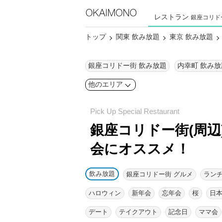
レストラン
銀座コリド
トップ
関東 飲み放題
東京 飲み放題
銀座コリドー街 飲み放題
内幸町 飲み放
他のエリア
銀座コリドー街(周辺
会にオススメ！
飲み放題
銀座コリドー街 グルメ
ラン
ハロウィン
新年会
忘年会
桜
日
デート
テイクアウト
記念日
ママ会