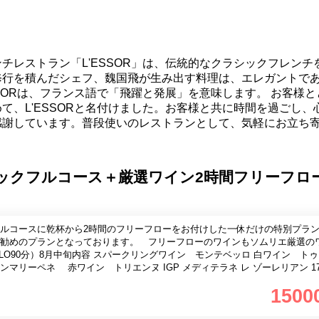
チレストラン「L'ESSOR」は、伝統的なクラシックフレンチ
修行を積んだシェフ、魏国飛が生み出す料理は、エレガントで
SORは、フランス語で「飛躍と発展」を意味します。 お客様
て、L'ESSORと名付けました。お客様と共に時間を過ごし、
感謝しています。普段使いのレストランとして、気軽にお立ち
】クラシックフルコース＋厳選ワイン2時間フリーフロ
フルコースに乾杯から2時間のフリーフローをお付けした一休だけの特別プ
勧めのプランとなっております。 フリーフローのワインもソムリエ厳選の
マリーペネ 赤ワイン トリエンヌ IGP メディテラネ レ ゾーレリアン 17
ドリンク各種 カクテル各種 ハイボールにはメイカーズマーク カシスはカ
1500
内容のフリーフローとなっております。 ワイン好きなお客様には＋3000円
も可能です。