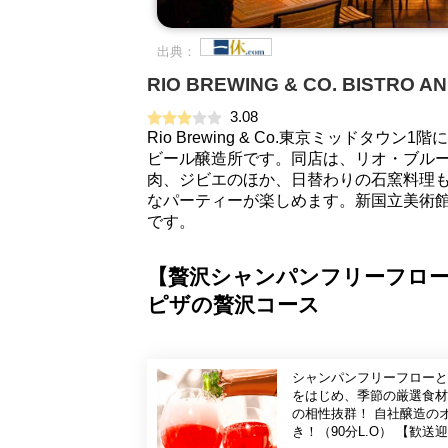
出典：
RIO BREWING & CO. BISTR
3.08
Rio Brewing & Co.東京ミッド
ビール醸造所です。同店は、リオ・ブルー
肉、ジビエのほか、日替わりの石窯料理
なパーティーが楽しめます。新国立美術
です。
【贅沢シャンパンフリーフロ
ピザの贅沢コース
シャンパンフリーフローと
をはじめ、季節の厳選食材
の相性抜群！ 自社醸造の
き！（90分L.O） 【