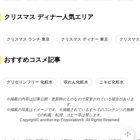
クリスマス ディナー人気エリア
クリスマス ランチ 東京
クリスマス ディナー 東京
クリスマス
おすすめコスメ記事
グリセリンフリー 化粧水
収れん化粧水
ニキビ化粧水
※掲載の内容は記事公開・更新時のものなので変更されている場合がありま
す。
※掲載の写真はイメージです。※掲載されているすべてのコンテンツの無断
での転載、転用、コピー等は禁じます。
Copyright© another-trip Corporation®. All Rights Reserved.
top