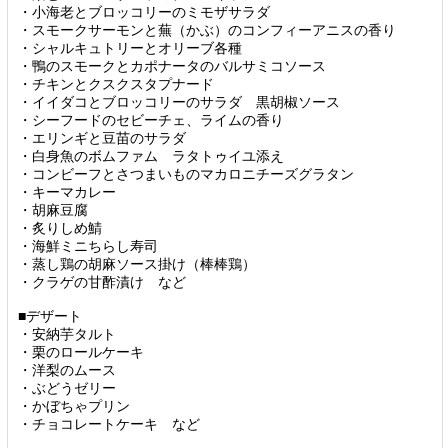
・小海老とブロッコリーのミモザサラダ
・スモークサーモンと蕪（かぶ）のコンフィーアニスの香り
・シャルキュトリーとオリーブ各種
・鴨のスモークとカポナータのバルサミコソース
・チキンとクスクスタプナード
・イイダコとブロッコリーのサラダ 黒胡椒ソース
・シーフードのセビーチェ、ライムの香り
・エリンギと豆苗のサラダ
・白身魚のボムファム ラタトゥイユ添え
・コンビーフとさつまいものマカロニチーズグラタン
・キーマカレー
・胡麻豆腐
・炙りしめ鯖
・海鮮ミニちらし寿司
・蒸し鶏の胡麻ソース掛け（棒棒鶏）
・クラゲの甘酢漬け など
■デザート
・安納芋タルト
・栗のロールケーキ
・洋梨のムース
・ぶどうゼリー
・かぼちゃプリン
・チョコレートケーキ など