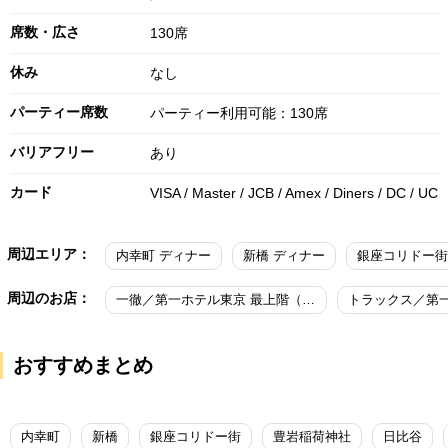
席数・広さ
130席
休み
なし
パーティー席数
パーティー利用可能：130席
バリアフリー
あり
カード
VISA / Master / JCB / Amex / Diners / DC / UC
周辺エリア：
内幸町 ディナー
新橋 ディナー
銀座コリドー街
周辺のお店：
一徹／第一ホテル東京 最上階（21階）
トラックス／第
おすすめまとめ
内幸町
新橋
銀座コリドー街
豊岩稲荷神社
日比谷