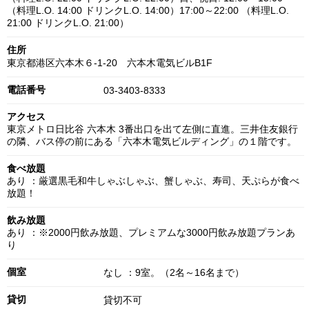
（料理L.O. 14:00 ドリンクL.O. 14:00）17:00～22:00 （料理L.O.
21:00 ドリンクL.O. 21:00）
住所
東京都港区六本木６-1-20 六本木電気ビルB1F
電話番号
03-3403-8333
アクセス
東京メトロ日比谷 六本木 3番出口を出て左側に直進。三井住友銀行
の隣、バス停の前にある「六本木電気ビルディング」の１階です。
食べ放題
あり ：厳選黒毛和牛しゃぶしゃぶ、蟹しゃぶ、寿司、天ぷらが食べ
放題！
飲み放題
あり ：※2000円飲み放題、プレミアムな3000円飲み放題プランあ
り
個室
なし ：9室。（2名～16名まで）
貸切
貸切不可