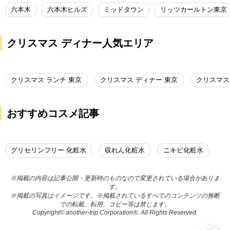
六本木
六本木ヒルズ
ミッドタウン
リッツカールトン東京
クリスマス ディナー人気エリア
クリスマス ランチ 東京
クリスマス ディナー 東京
クリスマス
おすすめコスメ記事
グリセリンフリー 化粧水
収れん化粧水
ニキビ化粧水
※掲載の内容は記事公開・更新時のものなので変更されている場合がありま
す。
※掲載の写真はイメージです。※掲載されているすべてのコンテンツの無断
での転載、転用、コピー等は禁じます。
Copyright© another-trip Corporation®. All Rights Reserved.
top