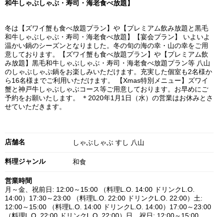
和牛しゃぶしゃぶ・寿司・海老食べ放題】
冬は【ズワイ蟹も食べ放題プラン】や【プレミアム飲み放題と黒毛
和牛しゃぶしゃぶ・寿司・海老食べ放題】【宴会プラン】 いよいよ
温かい鍋のシーズンとなりました。冬の旬の海の幸・山の幸をご用
意しております。【ズワイ蟹も食べ放題プラン】や【プレミアム飲
み放題】黒毛和牛しゃぶしゃぶ・寿司・海老食べ放題プラン等 八山
のしゃぶしゃぶ鍋をお楽しみいただけます。充実した個室も2名様か
ら16名様までご利用いただけます。 【Xmas特別メニュー】ズワイ
蟹と神戸牛しゃぶしゃぶコース等ご用意しております。お早めにご
予約をお願いたします。 ＊2020年1月1日（水）の営業はお休みとさ
せていただきます。
店舗名
しゃぶしゃぶ すし 八山
料理ジャンル
和食
営業時間
月～金、祝前日: 12:00～15:00 （料理L.O. 14:00 ドリンクL.O.
14:00）17:30～23:00 （料理L.O. 22:00 ドリンクL.O. 22:00）土:
12:00～15:00 （料理L.O. 14:00 ドリンクL.O. 14:00）17:00～23:00
（料理L.O. 22:00 ドリンクL.O. 22:00）日、祝日: 12:00～15:00