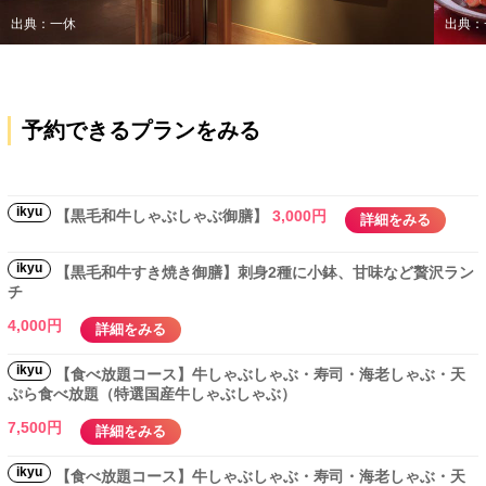
出典：一休
出典：
予約できるプランをみる
ikyu
【黒毛和牛しゃぶしゃぶ御膳】
3,000円
詳細をみる
ikyu
【黒毛和牛すき焼き御膳】刺身2種に小鉢、甘味など贅沢ラン
チ
4,000円
詳細をみる
ikyu
【食べ放題コース】牛しゃぶしゃぶ・寿司・海老しゃぶ・天
ぷら食べ放題（特選国産牛しゃぶしゃぶ）
7,500円
詳細をみる
ikyu
【食べ放題コース】牛しゃぶしゃぶ・寿司・海老しゃぶ・天