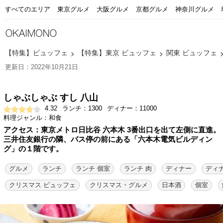
すべてのエリア
東京グルメ
大阪グルメ
京都グルメ
神奈川グルメ
【特集】ビュッフェ
【特集】東京 ビュッフェ
関東 ビュッフェ
更新日：2022年10月21日
しゃぶしゃぶ すし 八山
4.32
ランチ：1300
ディナー：11000
料理ジャンル：和食
アクセス：東京メトロ日比谷 六本木 3番出口を出て左側に直進。
三井住友銀行の隣、バス停の前にある「六本木電気ビルディン
グ」の１階です。
グルメ
ランチ
ランチ 個室
ランチ 肉
ディナー
ディナ
クリスマス ビュッフェ
クリスマス・グルメ
日本酒
個室