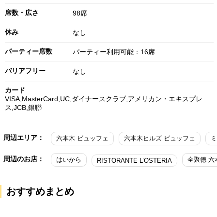
席数・広さ
98席
休み
なし
パーティー席数
パーティー利用可能：16席
バリアフリー
なし
カード
VISA,MasterCard,UC,ダイナースクラブ,アメリカン・エキスプレ
ス,JCB,銀聯
周辺エリア：
六本木 ビュッフェ
六本木ヒルズ ビュッフェ
ミ
周辺のお店：
はいから
全聚徳 六
RISTORANTE L’OSTERIA
おすすめまとめ