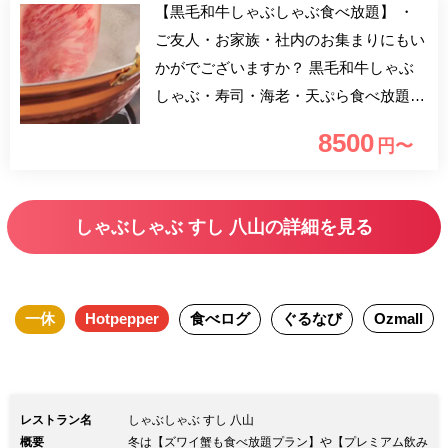
【黒毛和牛しゃぶしゃぶ食べ放題】 ・
ご友人・お家族・社内のお集まりにもい
かがでございますか？ 黒毛和牛しゃぶ
しゃぶ・寿司・海老・天ぷら食べ放題。
小学生 4,250円
8500
円〜
しゃぶしゃぶ すし 八山の詳細を見る
一休
Hotpepper
食べログ
ぐるなび
Ozmall
レストラン名
しゃぶしゃぶ すし 八山
概要
冬は【ズワイ蟹も食べ放題プラン】や【プレミアム飲み