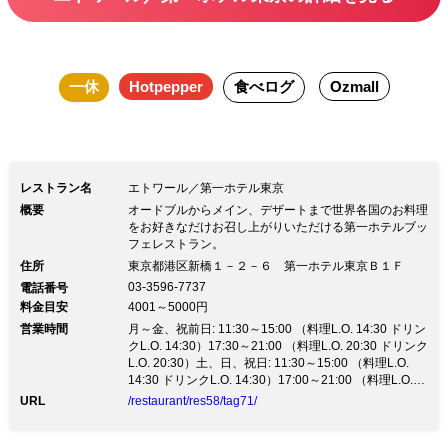
一休
Hotpepper
食べログ
Ozmall
レストラン名
エトワール／第一ホテル東京
概要
オードブルからメイン、デザートまで世界各国のお料理
をお好きなだけお召し上がりいただける第一ホテルブッ
フェレストラン。
住所
東京都港区新橋１－２－６ 第一ホテル東京Ｂ１Ｆ
03-3596-7737
電話番号
料金目安
4001～5000円
営業時間
月～金、祝前日: 11:30～15:00 （料理L.O. 14:30 ドリン
クL.O. 14:30）17:30～21:00 （料理L.O. 20:30 ドリンク
L.O. 20:30）土、日、祝日: 11:30～15:00 （料理L.O.
14:30 ドリンクL.O. 14:30）17:00～21:00 （料理L.O.
20:30 ドリンクL.O. 20:30）
URL
/restaurant/res58/tag71/