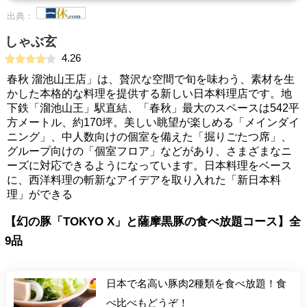
出典：
しゃぶ玄
4.26
春秋 溜池山王店」は、贅沢な空間で旬を味わう、素材を生
かした本格的な料理を提供する新しい日本料理店です。地
下鉄「溜池山王」駅直結、「春秋」最大のスペースは542平
方メートル、約170坪。美しい眺望が楽しめる「メインダイ
ニング」、中人数向けの個室を備えた「掘りごたつ席」、
グループ向けの「個室フロア」などがあり、さまざまなニ
ーズに対応できるようになっています。日本料理をベース
に、西洋料理の斬新なアイデアを取り入れた「新日本料
理」ができる
【幻の豚「TOKYO X」と薩摩黒豚の食べ放題コース】全
9品
日本で名高い豚肉2種類を食べ放題！食
べ比べもどうぞ！