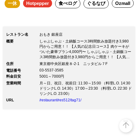
一休
Hotpepper
食べログ
ぐるなび
Ozmall
レストラン名
おもき 銀座店
概要
しゃぶしゃぶ・土鍋飯コース3時間飲み放題付き3,980
円からご用意！！ 【人気の記念日コース】肉ケーキが
ついた豪華プラン4,000円〜 しゃぶしゃぶ・土鍋飯コー
ス3時間飲み放題付き3,980円からご用意！！ 【人気の
記念日コース】肉ケーキがついた豪華プラン4,000円〜
住所
東京都中央区銀座８-2-1 ニッタビル７F
【しゃぶしゃぶ プラン】宴会や合コンに喜ばれる飲み
03-5537-3585
電話番号
放題付でご案内♪ 【記念日コース】大事な人のささやか
料金目安
5001～7000円
なアニバーサリープラン♪ ～しゃぶしゃぶコース3時間
営業時間
飲み放題付～ ・【栗豚しゃぶしゃぶコース】『菖～あ
月～日、祝日、祝前日: 11:30～15:00 （料理L.O. 14:30
やめ～』気軽な会食に 3時間飲み放題付3,980円 ・【松
ドリンクL.O. 14:30）17:00～23:30 （料理L.O. 22:30 ド
坂豚と栗豚の食べ比べしゃぶしゃぶコース】『桜～さく
リンクL.O. 23:00）
ら～』3時間飲み放題付4,980円 ・【おもきプレミアム
URL
/restaurant/res512/tag71/
松坂豚しゃぶしゃぶコース】『楓～かえで～』3時間飲
み放題付5,980円 ・【贅沢黒毛和牛のしゃぶしゃぶコー
ス】『瑠璃～るり～』3時間飲み放題付8,000円
top