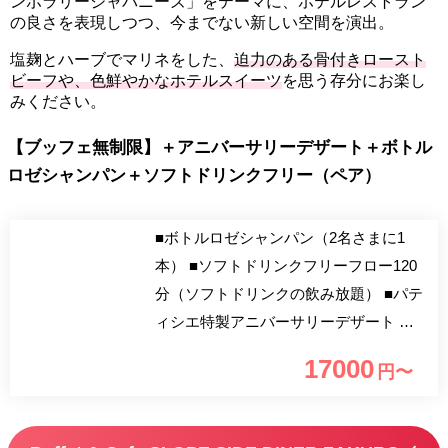
ンポラリージャパニーズ」をテーマに、ホテルレストラン
の良さを表現しつつ、今までない新しい空間を演出。
塩麹とハーブでマリネをした、
迫力のある骨付きロースト
ビーフや、色鮮やかなホテルスイーツ
を思う存分にお楽し
みください。
【ブッフェ無制限】＋アニバーサリーデザート＋ボトル
ロゼシャンパン＋ソフトドリンクフリー（ペア）
■ボトルロゼシャンパン（2名さまに1
本） ■ソフトドリンクフリーフロー120
分（ソフトドリンクの飲み放題） ■パテ
ィシエ特製アニバーサリーデザート
（ご予約1件につき1台） ご希望のメ
17000
円〜
ッセージがございましたら、20文字以内
でご要望欄にご記入ください。 【プレ
ミアムアニバーサリープラン】 品川駅