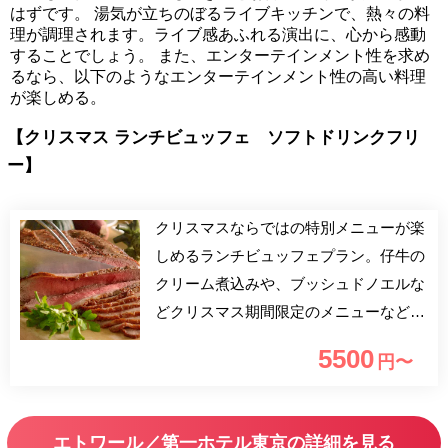
はずです。 湯気が立ちのぼるライブキッチンで、熱々の料
理が調理されます。ライブ感あふれる演出に、心から感動
することでしょう。 また、エンターテインメント性を求め
るなら、以下のようなエンターテインメント性の高い料理
が楽しめる。
【クリスマス ランチビュッフェ ソフトドリンクフリ
ー】
クリスマスならではの特別メニューが楽
しめるランチビュッフェプラン。仔牛の
クリーム煮込みや、ブッシュドノエルな
どクリスマス期間限定のメニューなど約
50種の料理が食べ放題。聖夜を彩るにふ
5500
円〜
さわしい料理の数々を味わいながら、優
雅な時間を過ごして。
エトワール／第一ホテル東京の詳細を見る