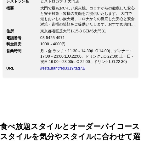
レストラン名
ビストロガブリ 大門店
概要
大門で最もおいしい炭火焼、コロナからの徹底した安心
と安全対策・皆様の笑顔をご提供いたします。 大門で
最もおいしい炭火焼、コロナからの徹底した安心と安全
対策・皆様の笑顔をご提供いたします。おすすめ肉肉セ
ットメニュー ￥8,000→￥6,000 プレミアム肉肉セット
住所
東京都港区芝大門1-15-3 GEMS大門B1
A4黒毛和牛シンタマ2種 大麦牛ビーフシチュー 茨城産
03-5425-4971
電話番号
美明豚 山形産信玄鶏 SP肉肉セット A4黒毛和牛シンタ
料金目安
1000～4000円
マ2種 大麦牛ビーフシチュー 豪州ランプ肉 USハラミ肉
営業時間
土日祝日も営業中！ ・ランチ 平日11時30分～14時30
月～金 ランチ：11:30～14:30(L.O.14:00)、ディナー：
分(LO14時)・ディナー 平日 17時(土日祝16時)～23時00
17:00～23:00(L.O.22:00、ドリンクL.O.22:30) 土・日・
分 (LO22時30分)
祝日 16:00～23:00(L.O.22:00、ドリンクL.O.22:30)
URL
/restaurant/res3319/tag71/
食べ放題スタイルとオーダーバイコース
スタイルを気分やスタイルに合わせて選