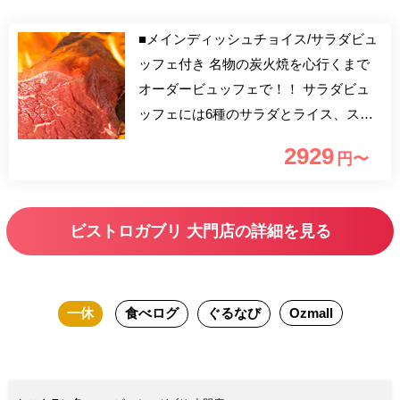
■メインディッシュチョイス/サラダビュ
ッフェ付き 名物の炭火焼を心行くまで
オーダービュッフェで！！ サラダビュ
ッフェには6種のサラダとライス、スー
プもご用意しております。 オーダー時
2929
円〜
間は75分間！（お席90分制） ※食べ残
しはご遠慮ください。 【おすすめ利用
シーン】 ご家族やご友人、会社の同僚
ビストロガブリ 大門店の詳細を見る
とのお食事など、お気軽にご利用いただ
けます。
一休
食べログ
ぐるなび
Ozmall