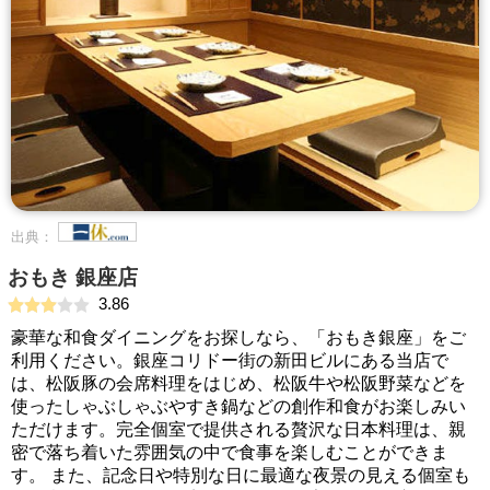
出典：
おもき 銀座店
3.86
豪華な和食ダイニングをお探しなら、「おもき銀座」をご
利用ください。銀座コリドー街の新田ビルにある当店で
は、松阪豚の会席料理をはじめ、松阪牛や松阪野菜などを
使ったしゃぶしゃぶやすき鍋などの創作和食がお楽しみい
ただけます。完全個室で提供される贅沢な日本料理は、親
密で落ち着いた雰囲気の中で食事を楽しむことができま
す。 また、記念日や特別な日に最適な夜景の見える個室も