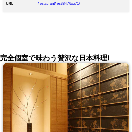
店の制限もさせて頂いてますので、ご理解、ご了承のほ
URL
/restaurant/res3847/tag71/
ど宜しくお願い致します。 ◆黒毛和牛しゃぶしゃぶ 全
国から質の良い黒毛和牛を厳選仕入れ、お肉はすべてオ
ーダーをいただいてから丁寧にスライスしてご提供。
空気に触れる時間が少なく、常に新鮮なお肉をお客様へ
お届け致します。 ◆少人数でゆっくりくつろげる完全
個室 3～4名様用の高級感のある個室がございます。
※2名様でご予約を希望の場合はお電話にてお問い合わ
せください。
完全個室で味わう贅沢な日本料理!