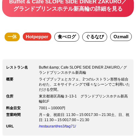
Buffet & Cafe SLOPE SIDE DINER ZAKURO／
から徒歩圏内にあるおとなのビュッフェ
グランドプリンスホテル新高輪の詳細を見る
レストラン。 “コース料理のように楽し
める”をコンセプトに、3つのショーキッ
チンから出来たてのお料理をお楽しみい
一休
Hotpepper
食べログ
ぐるなび
Ozmall
ただけます。 シグネチャーメニューの
骨付きのローストビーフや、職人の握る
お寿司、すきやきやシーフードグリル、
ラム肉の鉄板焼きが食べ放題。 テーブ
レストラン名
Buffet &amp; Cafe SLOPE SIDE DINER ZAKURO／グ
ルを彩るボトルロゼスシャンパンとピン
ランドプリンスホテル新高輪
概要
ライブブッフェとカフェ、2つのレストラン形態を組合
クの泡、サプライズにぴったりなアニバ
わせた、エキサイティングで様々なシーンでご利用いた
ーサリーデザートが大切な方とのお時間
だける空間。
住所
東京都港区高輪３-13-1 グランドプリンスホテル新高
を演出いたします。
輪B1F
料金目安
7001～10000円
営業時間
月～金、祝前日: 11:30～15:0017:30～21:30土、日、祝
日: 11:30～15:0017:00～21:30
URL
/restaurant/res3/tag71/