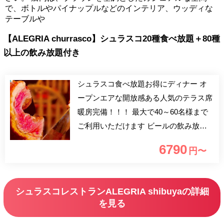
で、ボトルやパイナップルなどのインテリア、ウッディな
テーブルや
【ALEGRIA churrasco】シュラスコ20種食べ放題＋80種
以上の飲み放題付き
シュラスコ食べ放題お得にディナー オ
ープンエアな開放感ある人気のテラス席
暖房完備！！！ 最大で40～60名様まで
ご利用いただけます ビールの飲み放題
はもちろん、都内最多の20種類シュラス
6790
円〜
コ食べ放題も楽しめます！ テラス席は
ご予約希望が混雑することが予想されま
すので、お早めにご予約をお願いいたし
シュラスコレストランALEGRIA shibuyaの詳細
ます。 【ATTENTION】テラス席に雨除
を見る
けはございませんので雨天時はご利用い
ただけません。店内ご利用の際は、食べ