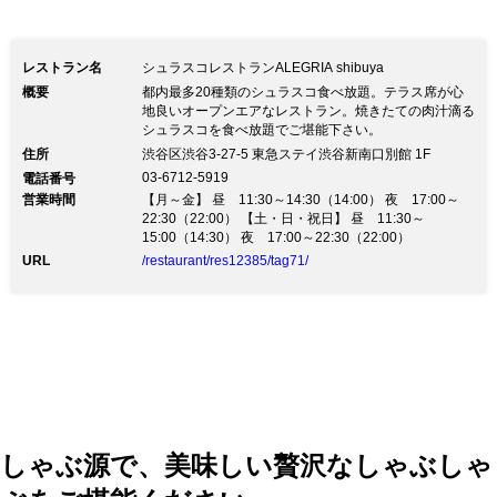
放題プランのみとなります。 2022年5月
16日より価格改定 昨今の世界的な原材
レストラン名
シュラスコレストランALEGRIA shibuya
料の高騰を要因とする大幅な価格高騰の
概要
都内最多20種類のシュラスコ食べ放題。テラス席が心
地良いオープンエアなレストラン。焼きたての肉汁滴る
影響を受け現在の価格を継続することが
シュラスコを食べ放題でご堪能下さい。
困難な状況となりました。 引き続き高
住所
渋谷区渋谷3-27-5 東急ステイ渋谷新南口別館 1F
03-6712-5919
電話番号
い品質をお客様にご提供するため価格を
営業時間
【月～金】 昼 11:30～14:30（14:00） 夜 17:00～
見直すことに至りました。何卒ご理解い
22:30（22:00） 【土・日・祝日】 昼 11:30～
15:00（14:30） 夜 17:00～22:30（22:00）
ただけますようお願い申し上げます 16
URL
/restaurant/res12385/tag71/
日以降シュラスコ食べ放題4,400円＋税
シュラスコ食べ放題ランチ3,000円+税ス
タンダード飲み放題1,650+税
しゃぶ源で、美味しい贅沢なしゃぶしゃ