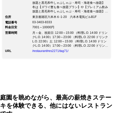
放題と黒毛和牛しゃぶしゃぶ・寿司・海老食べ放題】
冬は【ズワイ蟹も食べ放題プラン】や【プレミアム飲み
放題と黒毛和牛しゃぶしゃぶ・寿司・海老食べ放題】
【宴会プラン】 いよいよ温かい鍋のシーズンとなりま
住所
東京都港区六本木６-1-20 六本木電気ビルB1F
した。冬の旬の海の幸・山の幸をご用意しております。
03-3403-8333
電話番号
【ズワイ蟹も食べ放題プラン】や【プレミアム飲み放
料金目安
7001～10000円
題】黒毛和牛しゃぶしゃぶ・寿司・海老食べ放題プラン
営業時間
等 八山のしゃぶしゃぶ鍋をお楽しみいただけます。充
月～金、祝前日: 12:00～15:00 （料理L.O. 14:00 ドリン
実した個室も2名様から16名様までご利用いただけま
クL.O. 14:00）17:30～23:00 （料理L.O. 22:00 ドリンク
す。 【Xmas特別メニュー】ズワイ蟹と神戸牛しゃぶし
L.O. 22:00）土: 12:00～15:00 （料理L.O. 14:00 ドリン
ゃぶコース等ご用意しております。お早めにご予約をお
クL.O. 14:00）17:00～23:00 （料理L.O. 22:00 ドリンク
願いたします。 ＊2020年1月1日（水）の営業はお休み
L.O. 22:00）日、祝日: 12:00～15:00 （料理L.O. 14:00
URL
/restaurant/res2271/tag71/
とさせていただきます。
ドリンクL.O. 14:00）17:00～22:00 （料理L.O. 21:00 ド
リンクL.O. 21:00）
庭園を眺めながら、最高の薪焼きステー
キを体験できる、他にはないレストラン