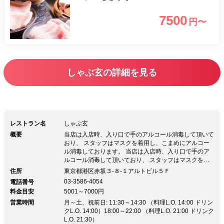
7500
円〜
しゃぶ玄の詳細を見る
レストラン名
しゃぶ玄
概要
当店は入店時、入り口で手のアルコール消毒して頂いて
おり、 スタッフはマスクを着用し、こまめにアルコー
ル消毒しております。 当店は入店時、入り口で手のア
ルコール消毒して頂いており、 スタッフはマスクを着
用し、こまめにアルコール消毒しております。※ランチ
住所
東京都港区赤坂３‐８‐１アルトビル５Ｆ
ご利用のお客様へ ※予約などで込み合ってる日は、利
03-3586-4054
電話番号
用時間を６０分とさせて頂く場合がございますので、ご
料金目安
5001～7000円
了承下さい。 現在、お客様の席間隔を空けてご案内を
営業時間
しており、一人一鍋でのお食事になりますので、 色々
月～土、祝前日: 11:30～14:30 （料理L.O. 14:00 ドリン
な面での心配はなく、しゃぶしゃぶをご堪能頂けます。
クL.O. 14:00）18:00～22:00 （料理L.O. 21:00 ドリンク
それに伴い、席間隔を空けてご案内しているため、ご来
L.O. 21:30）