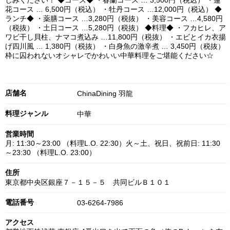
しみください！ ◆コース◆ ・春蘭コース … 3,500円（税込） ・蓮
花コース … 6,500円（税込） ・牡丹コース …12,000円（税込） ◆
ランチ◆ ・薬膳コース …3,280円（税抜） ・美容コース …4,580円
（税抜） ・土日コース …5,280円（税抜） ◆料理◆ ・フカヒレ、ア
ワビ干し貝柱、ナマコ煮込み …11,800円（税抜） ・エビとイカ衣揚
げ四川風 … 1,380円（税抜） ・白身魚の激辛煮 … 3,450円（税抜）
枠に囚われないオシャレでかわいい中華料理をご堪能ください☆
店舗名
ChinaDining 羽龍
料理ジャンル
中華
営業時間
月: 11:30～23:00 （料理L.O. 22:30）火～土、祝日、祝前日: 11:30
～23:30 （料理L.O. 23:00）
住所
東京都中央区銀座７－１５－５ 共同ビルＢ１０１
電話番号
03-6264-7986
アクセス