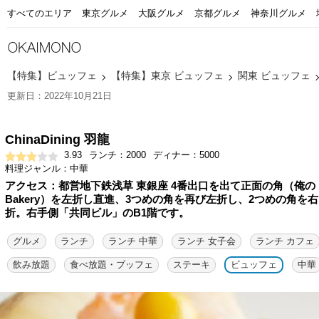
すべてのエリア
東京グルメ
大阪グルメ
京都グルメ
神奈川グルメ
【特集】ビュッフェ
【特集】東京 ビュッフェ
関東 ビュッフェ
更新日：2022年10月21日
ChinaDining 羽龍
3.93
ランチ：2000
ディナー：5000
料理ジャンル：中華
アクセス：都営地下鉄浅草 東銀座 4番出口を出て正面の角（俺の
Bakery）を左折し直進、3つめの角を再び左折し、2つめの角を右
折。右手側「共同ビル」のB1階です。
グルメ
ランチ
ランチ 中華
ランチ 女子会
ランチ カフェ
飲み放題
食べ放題・ブッフェ
ステーキ
ビュッフェ
中華