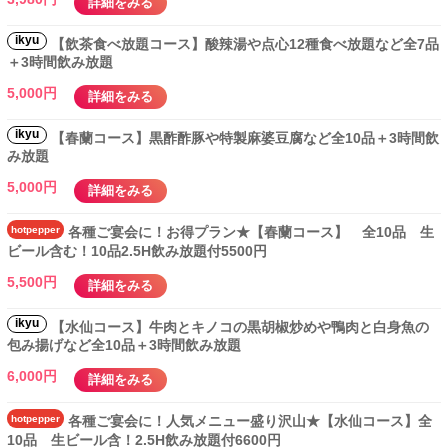
詳細をみる
ikyu
【飲茶食べ放題コース】酸辣湯や点心12種食べ放題など全7品
＋3時間飲み放題
5,000円
詳細をみる
ikyu
【春蘭コース】黒酢酢豚や特製麻婆豆腐など全10品＋3時間飲
み放題
5,000円
詳細をみる
hotpepper
各種ご宴会に！お得プラン★【春蘭コース】 全10品 生
ビール含む！10品2.5H飲み放題付5500円
5,500円
詳細をみる
ikyu
【水仙コース】牛肉とキノコの黒胡椒炒めや鴨肉と白身魚の
包み揚げなど全10品＋3時間飲み放題
6,000円
詳細をみる
hotpepper
各種ご宴会に！人気メニュー盛り沢山★【水仙コース】全
10品 生ビール含！2.5H飲み放題付6600円