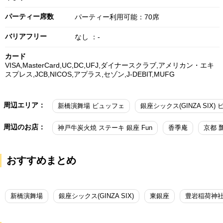
パーティー席数
パーティー利用可能：70席
バリアフリー
なし ：-
カード
VISA,MasterCard,UC,DC,UFJ,ダイナースクラブ,アメリカン・エキ
スプレス,JCB,NICOS,アプラス,セゾン,J-DEBIT,MUFG
周辺エリア：
新橋演舞場 ビュッフェ
周辺のお店：
神戸牛炭火焼 ステーキ 銀座 Fun
香季庵
京都 
おすすめまとめ
新橋演舞場
銀座シックス(GINZA SIX)
東銀座
豊岩稲荷神