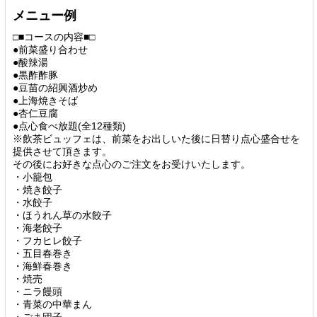
メニュー例
□■コースの内容■□
●前菜盛り合わせ
●酸辣湯
●黒酢酢豚
●豆苗の紹興酒炒め
●上海焼きそば
●杏仁豆腐
●点心食べ放題(全12種類)
※飲茶ビュッフェは、前菜をお出しいた後に日替り点心盛合せを
提供させて頂きます。
その後にお好きな点心のご注文をお受けいたします。
・小籠包
・焼き餃子
・水餃子
・ほうれん草の水餃子
・海老餃子
・フカヒレ餃子
・五目春巻き
・海鮮春巻き
・焼売
・ニラ饅頭
・青菜の中華まん