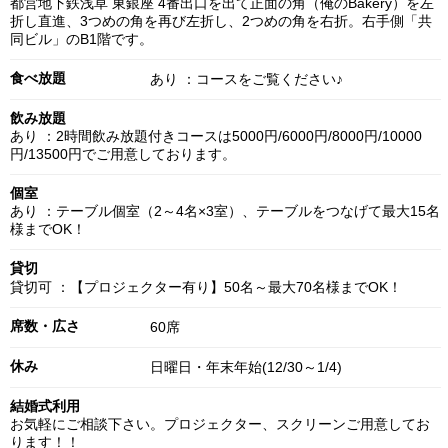
都営地下鉄浅草 東銀座 4番出口を出て正面の角（俺のBakery）を左
折し直進、3つめの角を再び左折し、2つめの角を右折。右手側「共
同ビル」のB1階です。
食べ放題
あり ：コースをご覧ください♪
飲み放題
あり ：2時間飲み放題付きコースは5000円/6000円/8000円/10000
円/13500円でご用意しております。
個室
あり ：テーブル個室（2～4名×3室）、テーブルをつなげて最大15名
様までOK！
貸切
貸切可 ：【プロジェクター有り】50名～最大70名様までOK！
席数・広さ
60席
休み
日曜日・年末年始(12/30～1/4)
結婚式利用
お気軽にご相談下さい。プロジェクター、スクリーンご用意してお
ります！！