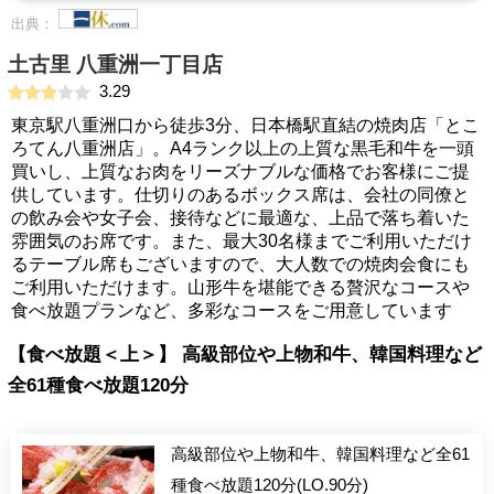
出典：
土古里 八重洲一丁目店
3.29
東京駅八重洲口から徒歩3分、日本橋駅直結の焼肉店「とこ
ろてん八重洲店」。A4ランク以上の上質な黒毛和牛を一頭
買いし、上質なお肉をリーズナブルな価格でお客様にご提
供しています。仕切りのあるボックス席は、会社の同僚と
の飲み会や女子会、接待などに最適な、上品で落ち着いた
雰囲気のお席です。また、最大30名様までご利用いただけ
るテーブル席もございますので、大人数での焼肉会食にも
ご利用いただけます。山形牛を堪能できる贅沢なコースや
食べ放題プランなど、多彩なコースをご用意しています
【食べ放題＜上＞】 高級部位や上物和牛、韓国料理など
全61種食べ放題120分
高級部位や上物和牛、韓国料理など全61
種食べ放題120分(LO.90分)