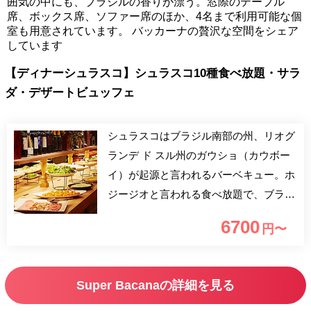
囲気の中にも、ブラジルの香りが漂う。窓際のテーブル
席、ボックス席、ソファー席のほか、4名まで利用可能な個
室も用意されています。 バッカーナの贅沢な空間をシェア
しています
【ディナーシュラスコ】シュラスコ10種食べ放題・サラ
ダ・デザートビュッフェ
シュラスコはブラジル南部の州、リオグ
ランデ ド スル州のガウショ（カウボー
イ）が起源と言われるバーベキュー。ホ
ジージオと言われる食べ放題で、ブラジ
ル全土で大人気の業態です。 牛、豚、
6700
円〜
鶏、ソーセージなど、焼きたてジューシ
ーな肉を、陽気なブラジル人シュラスケ
イロがテーブルで切り分けます。 シュ
Super Bacanaの詳細を見る
ラスコ・サラダ・デザート・温料理ビュ
ッフェ ブラジルワインもラインアッ