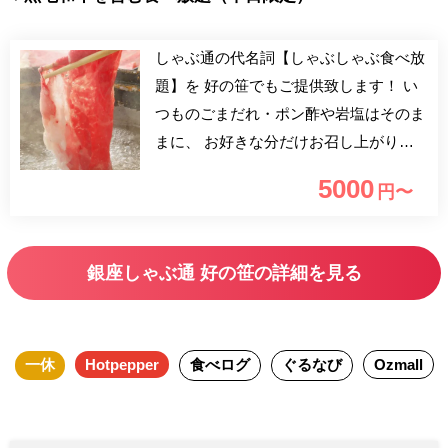
しゃぶ通の代名詞【しゃぶしゃぶ食べ放
題】を 好の笹でもご提供致します！ い
つものごまだれ・ポン酢や岩塩はそのま
まに、 お好きな分だけお召し上がりく
ださい！ ～食べ放題～2h制(L.O.30分前)
5000
円〜
【人気のお肉5種】 ・黒毛和牛リブロー
ス ・豚ロース ・豚バラ ・合鴨 ・国産鶏
【お野菜6種盛り】 【ご飯】 【黒糖
銀座しゃぶ通 好の笹の詳細を見る
のシャーベット】
一休
Hotpepper
食べログ
ぐるなび
Ozmall