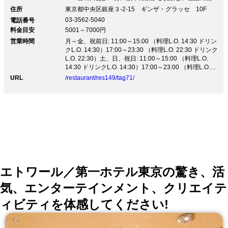
しゃぶしゃぶをご堪能下さい！【ウイルス対策】 全従
住所
東京都中央区銀座３-2-15 ギンザ・グラッセ 10F
業員のマスク着用、設備等の消毒の徹底をしてお客様を
03-3562-5040
電話番号
お迎えさせていただきます ご入店時に備え付けの消毒
料金目安
5001～7000円
用アルコールにて消毒をお願いします。 美味しさと安
営業時間
全性にこだわった極上霧島黒豚を使った 「黒豚しゃぶ
月～金、祝前日: 11:00～15:00 （料理L.O. 14:30 ドリン
しゃぶ」と「せいろ蒸し」の専門店。 ◎おすすめ 黒豚
クL.O. 14:30）17:00～23:30 （料理L.O. 22:30 ドリンク
しゃぶしゃぶ食べ放題コース実施！3320円(税別) 銀座
L.O. 22:30）土、日、祝日: 11:00～15:00 （料理L.O.
の中心、ギンザ・グラッセの１０F。ガラス窓と高い天
14:30 ドリンクL.O. 14:30）17:00～23:00 （料理L.O.
井が心地よい開放感とともに 銀座の街並みと夜景が楽
22:00 ドリンクL.O. 22:30）
URL
/restaurant/res149/tag71/
しめる抜群のロケーション！自慢の料理とお酒を引き立
てます。
エトワール／第一ホテル東京の驚き、活
気、エンターテインメント、クリエイテ
ィビティを体感してください!