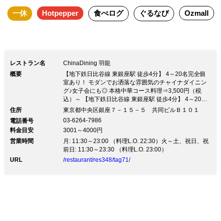
一休
Hotpepper
食べログ
ぐるなび
Ozmall
材を使い手掛けるモダン中華を愉しめる
「ChinaDining 羽龍」。 歌舞伎座と新橋
演舞場からほど近くに位置しております
ので、エンターテイメントを楽しんだ後
レストラン名
ChinaDining 羽龍
やショッピングの合間に、目にも鮮やか
概要
【地下鉄日比谷線 東銀座駅 徒歩4分】 4～20名完全個
な創作料理をご堪能ください。
室あり！ モダンでお洒落な雰囲気のチャイナダイニン
グ♪女子会にも◎ 本格中華コース料理⇒3,500円（税
込）～ 【地下鉄日比谷線 東銀座駅 徒歩4分】 4～20名
完全個室あり！ モダンでお洒落な雰囲気のチャイナダ
住所
東京都中央区銀座７－１５－５ 共同ビルＢ１０１
イニング♪女子会にも◎ 本格中華コース料理⇒3,500円
03-6264-7986
電話番号
（税込）～モノトーンの落ち着いたインテリアがお洒落
料金目安
3001～4000円
な、本格中華ダイニングです☆ 大衆中華料理屋のイメ
営業時間
ージを払拭する店内は、カフェや洋食レストランを彷彿
月: 11:30～23:00 （料理L.O. 22:30）火～土、祝日、祝
とさせる雰囲気です。 本場揚州の料理人による本格中
前日: 11:30～23:30 （料理L.O. 23:00）
華料理を、モダンな空間でお楽しみください！ ◆コー
URL
/restaurant/res348/tag71/
ス◆ ・春蘭コース … 3,500円（税込） ・蓮花コース …
6,500円（税込） ・牡丹コース …12,000円（税込） ◆
ランチ◆ ・薬膳コース …3,280円（税抜） ・美容コー
ス …4,580円（税抜） ・土日コース …5,280円（税抜）
◆料理◆ ・フカヒレ、アワビ干し貝柱、ナマコ煮込み
…11,800円（税抜） ・エビとイカ衣揚げ四川風 …
1,380円（税抜） ・白身魚の激辛煮 … 3,450円（税抜）