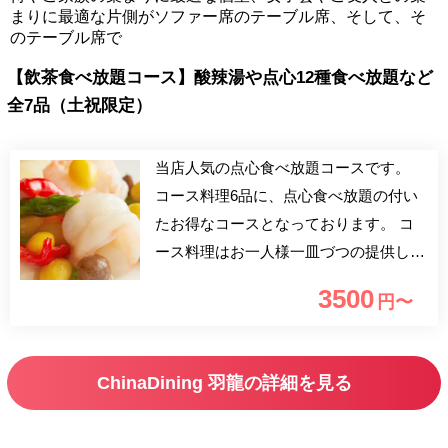
まりに最適な片側がソファー席のテーブル席、そして、そ
のテーブル席で
【飲茶食べ放題コース】酸辣湯や点心12種食べ放題など
全7品（土祝限定）
当店人気の点心食べ放題コースです。
コース料理6品に、点心食べ放題の付い
たお得なコースとなっております。 コ
ース料理はお一人様一皿づつの提供して
おり、女子会・ご友人同士のお食事会か
3500
円〜
ら、ビジネスでのお食事会まで幅広く対
応が可能です。 飲茶もお席にてオーダ
ービュッフェとなります。落ち着ける空
ChinaDining 羽龍の詳細を見る
間で、肩ひじ張らずにごゆっくりお過ご
しくださいませ。 中華の伝統技法に
和・洋のテイストを加え、厳選された素