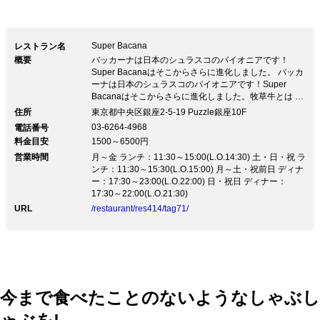
プ。 是非、バッカーナで本物のブラジ
ルをお楽しみください。
Super Bacana
レストラン名
概要
バッカーナは日本のシュラスコのパイオニアです！
Super Bacanaはそこからさらに進化しました。 バッカ
ーナは日本のシュラスコのパイオニアです！Super
Bacanaはそこからさらに進化しました。牧草牛とは 自
然の環境で放牧され、牧草のみで飼育された牛のことで
住所
東京都中央区銀座2-5-19 Puzzle銀座10F
「グラス・フェッド・ビーフ」と呼ばれてます。 グラ
03-6264-4968
電話番号
ス・フェッド・ビーフを食べることで、減量、美容、脳
料金目安
1500～6500円
機能の改善、病気予防（がん予防や糖尿病の改善）にも
営業時間
効果的だといわれています。 また、ブラジルで最新の
月～金 ランチ：11:30～15:00(L.O.14:30) 土・日・祝 ラ
人気カクテルも初上陸。 Super Bacanaでは、進化した
ンチ：11:30～15:30(L.O.15:00) 月～土・祝前日 ディナ
Estilo Bacana（バッカーナ スタイル）のシュラスコを
ー：17:30～23:00(L.O.22:00) 日・祝日 ディナー：
お楽しみいただけます。
17:30～22:00(L.O.21:30)
URL
/restaurant/res414/tag71/
今まで食べたことのないようなしゃぶし