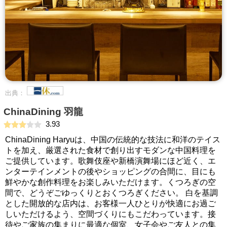
出典：
ChinaDining 羽龍
3.93
ChinaDining Haryuは、中国の伝統的な技法に和洋のテイス
トを加え、厳選された食材で創り出すモダンな中国料理を
ご提供しています。歌舞伎座や新橋演舞場にほど近く、エ
ンターテインメントの後やショッピングの合間に、目にも
鮮やかな創作料理をお楽しみいただけます。くつろぎの空
間で、どうぞごゆっくりとおくつろぎください。 白を基調
とした開放的な店内は、お客様一人ひとりが快適にお過ご
しいただけるよう、空間づくりにもこだわっています。接
待やご家族の集まりに最適な個室、女子会やご友人との集