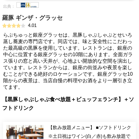
出典：
羅豚 ギンザ・グラッセ
4.01
らぶちゅっと銀座グラッセは、黒豚しゃぶしゃぶとせいろ
蒸し蕎麦の専門店です。同店では、味と安全性にこだわっ
た最高級の黒豚を使用しています。レストランは、銀座の
中心に位置する銀座グラッセの10階にあります。全面ガラ
ス張りの窓と高い天井が、心地よい開放的な空間を演出し
ています。レストランからは、銀座の街並みや夜景を楽し
むことができる絶好のロケーションです。銀座グラッセ10
階からの夜景は、当店自慢の料理やお酒をより一層引き立
てます。
【黒豚しゃぶしゃぶ食べ放題＋ビュッフェランチ】＋ソ
フトドリンク
【飲み放題メニュー】 ■ソフトドリンク
※土日祝はワイン(白／赤)も飲み放題で