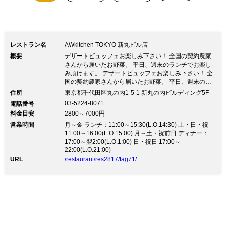
ュ」もお愉しみいただけます。
レストラン名
AWkitchen TOKYO 新丸ビル店
概要
デザートビュッフェお楽しみ下さい！ 全国の契約農家
さんから届いたお野菜。 平日、週末のランチでお楽し
み頂けます。 デザートビュッフェお楽しみ下さい！ 全
国の契約農家さんから届いたお野菜。 平日、週末のラ
ンチでお楽しみ頂けます。婚礼や結婚式2次会も承って
住所
東京都千代田区丸の内1-5-1 新丸の内ビルディング5F
おります。 貸切や団体様ご利用時にご相談ください。
03-5224-8071
電話番号
パーティープランに！ お野菜いっぱい、美味しい手打
料金目安
2800～7000円
ちパスタのコースに飲み放題つきのプランが登場です。
営業時間
ランチは人気のブッフェがさらに進化！ボウルで楽しむ
月～金 ランチ：11:00～15:30(L.O.14:30) 土・日・祝
カスタムサラダのブッフェです♪
11:00～16:00(L.O.15:00) 月～土・祝前日 ディナー：
17:00～翌2:00(L.O.1:00) 日・祝日 17:00～
22:00(L.O.21:00)
URL
/restaurant/res2817/tag71/