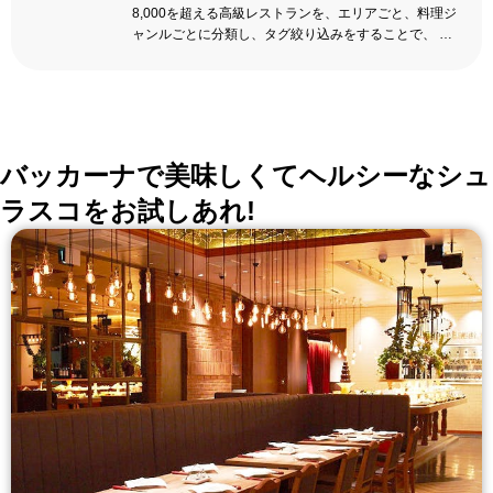
8,000を超える高級レストランを、エリアごと、料理ジ
ャンルごとに分類し、タグ絞り込みをすることで、 い
ろんな切口で、レストランを探せる。記念日、女子
会、同窓会の会場・レストラン探しにを使いくださ
い。
詳しくはこちら >>
okaimonoレストラン 編集部
バッカーナで美味しくてヘルシーなシュ
ラスコをお試しあれ!