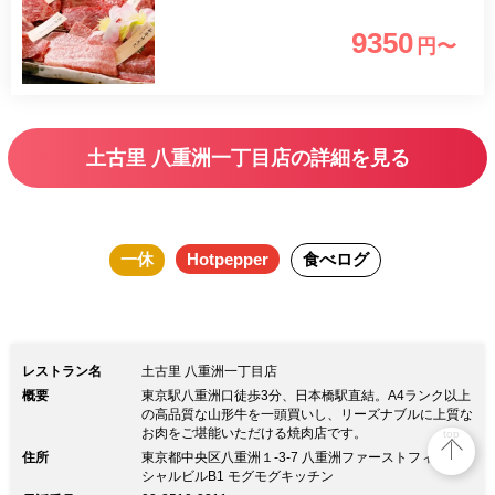
9350
円〜
土古里 八重洲一丁目店の詳細を見る
一休
Hotpepper
食べログ
レストラン名
土古里 八重洲一丁目店
概要
東京駅八重洲口徒歩3分、日本橋駅直結。A4ランク以上
の高品質な山形牛を一頭買いし、リーズナブルに上質な
お肉をご堪能いただける焼肉店です。
top
住所
東京都中央区八重洲１-3-7 八重洲ファーストフィナン
シャルビルB1 モグモグキッチン