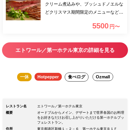
クリーム煮込みや、ブッシュドノエルな
どクリスマス期間限定のメニューなど約
50種の料理が食べ放題。聖夜を彩るにふ
5500
円〜
さわしい料理の数々を味わいながら、優
雅な時間を過ごして。
エトワール／第一ホテル東京の詳細を見る
一休
Hotpepper
食べログ
Ozmall
レストラン名
エトワール／第一ホテル東京
概要
オードブルからメイン、デザートまで世界各国のお料理
をお好きなだけお召し上がりいただける第一ホテルブッ
フェレストラン。
住所
東京都港区新橋１－２－６ 第一ホテル東京Ｂ１Ｆ