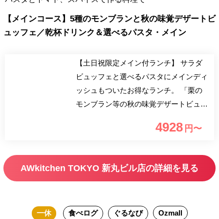
【メインコース】5種のモンブランと秋の味覚デザートビ
ュッフェ／乾杯ドリンク＆選べるパスタ・メイン
【土日祝限定メイン付ランチ】 サラダ
ビュッフェと選べるパスタにメインディ
ッシュもついたお得なランチ。 「栗の
モンブラン等の秋の味覚デザートビュッ
フェ」付き 栗をメインとした5種類のモ
4928
円〜
ンブランや紫いも、洋梨、かぼちゃなど
秋の味覚のデザートをご堪能いただけま
す！ シャインマスカットと葡萄も食べ
AWkitchen TOKYO 新丸ビル店の詳細を見る
放題！ 契約農家から届いた「季節野菜
のサラダバー」や「季節のお野菜を使用
したAW自慢の選べるパスタ」「ドリン
一休
食べログ
ぐるなび
Ozmall
クバー」さらに「選べるメインディッシ