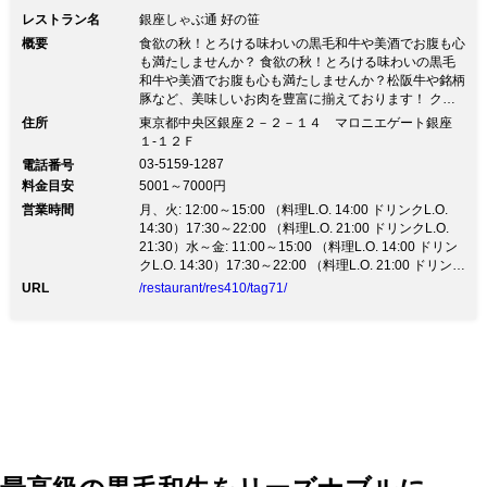
レストラン名
銀座しゃぶ通 好の笹
概要
食欲の秋！とろける味わいの黒毛和牛や美酒でお腹も心
も満たしませんか？ 食欲の秋！とろける味わいの黒毛
和牛や美酒でお腹も心も満たしませんか？松阪牛や銘柄
豚など、美味しいお肉を豊富に揃えております！ クラ
フトビールや日本酒とともにほっこり幸せ時間を過ごし
住所
東京都中央区銀座２－２－１４ マロニエゲート銀座
ましょう！ 新型コロナウイルス感染予防対策を徹底し
１-１２Ｆ
ております。 一人一鍋もご対応可能でございますの
03-5159-1287
電話番号
で、お気軽にお申し付けくださいませ。 当面の間は営
料金目安
5001～7000円
業時間を短縮させて頂きますがご理解賜りたく存じま
営業時間
す。 ランチ 12：00～15：00 (Lo 14：00)※土日祝日は
月、火: 12:00～15:00 （料理L.O. 14:00 ドリンクL.O.
11：30オープン ディナー 17：30～22：00 (Lo 21：
14:30）17:30～22:00 （料理L.O. 21:00 ドリンクL.O.
00) 衛生対策の詳細は以下をご覧下さい
21:30）水～金: 11:00～15:00 （料理L.O. 14:00 ドリン
https://www.cardinal-
クL.O. 14:30）17:30～22:00 （料理L.O. 21:00 ドリンク
japan.com/restaurant/yoshinosasa/ 今後ともご愛顧賜
L.O. 21:30）土、日、祝日、祝前日: 11:30～15:00 （料
URL
/restaurant/res410/tag71/
ります様お願い申し上げます
理L.O. 14:00 ドリンクL.O. 14:30）17:30～22:00 （料理
L.O. 21:00 ドリンクL.O. 21:30）