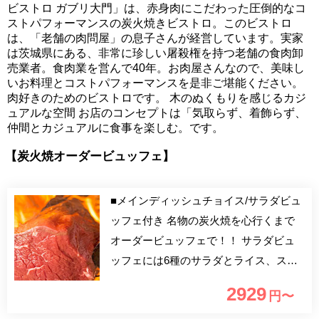
ビストロ ガブリ大門」は、赤身肉にこだわった圧倒的なコ
ストパフォーマンスの炭火焼きビストロ。このビストロ
は、「老舗の肉問屋」の息子さんが経営しています。実家
は茨城県にある、非常に珍しい屠殺権を持つ老舗の食肉卸
売業者。食肉業を営んで40年。お肉屋さんなので、美味し
いお料理とコストパフォーマンスを是非ご堪能ください。
肉好きのためのビストロです。 木のぬくもりを感じるカジ
ュアルな空間 お店のコンセプトは「気取らず、着飾らず、
仲間とカジュアルに食事を楽しむ。です。
【炭火焼オーダービュッフェ】
■メインディッシュチョイス/サラダビュ
ッフェ付き 名物の炭火焼を心行くまで
オーダービュッフェで！！ サラダビュ
ッフェには6種のサラダとライス、スー
プもご用意しております。 オーダー時
2929
円〜
間は75分間！（お席90分制） ※食べ残