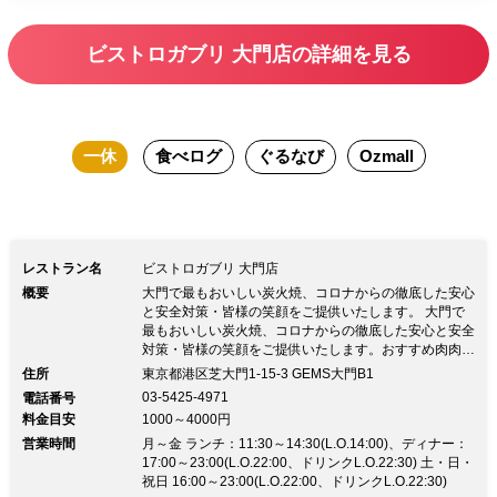
しはご遠慮ください。 【おすすめ利用
シーン】 ご家族やご友人、会社の同僚
ビストロガブリ 大門店の詳細を見る
とのお食事など、お気軽にご利用いただ
けます。
一休
食べログ
ぐるなび
Ozmall
レストラン名
ビストロガブリ 大門店
概要
大門で最もおいしい炭火焼、コロナからの徹底した安心
と安全対策・皆様の笑顔をご提供いたします。 大門で
最もおいしい炭火焼、コロナからの徹底した安心と安全
対策・皆様の笑顔をご提供いたします。おすすめ肉肉セ
ットメニュー ￥8,000→￥6,000 プレミアム肉肉セット
住所
東京都港区芝大門1-15-3 GEMS大門B1
A4黒毛和牛シンタマ2種 大麦牛ビーフシチュー 茨城産
03-5425-4971
電話番号
美明豚 山形産信玄鶏 SP肉肉セット A4黒毛和牛シンタ
料金目安
1000～4000円
マ2種 大麦牛ビーフシチュー 豪州ランプ肉 USハラミ肉
営業時間
土日祝日も営業中！ ・ランチ 平日11時30分～14時30
月～金 ランチ：11:30～14:30(L.O.14:00)、ディナー：
分(LO14時)・ディナー 平日 17時(土日祝16時)～23時00
17:00～23:00(L.O.22:00、ドリンクL.O.22:30) 土・日・
分 (LO22時30分)
祝日 16:00～23:00(L.O.22:00、ドリンクL.O.22:30)