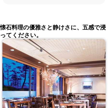
ろんな切口で、レストランを探せる。記念日、女子
会、同窓会の会場・レストラン探しにを使いくださ
い。
詳しくはこちら >>
okaimonoレストラン 編集部
懐石料理の優雅さと静けさに、五感で浸
ってください。