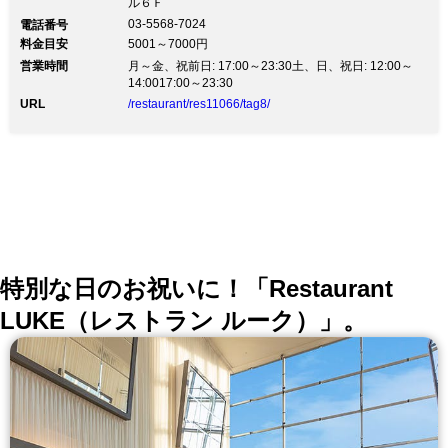
ル６Ｆ
スクの着用」を徹底しております。 何卒ご理解、ご協
03-5568-7024
電話番号
力を賜ります様、お願い申し上げます。 創造性溢れる
料金目安
5001～7000円
新たな肉料理を・・ KOJIROでは黒毛和牛を中心とした
営業時間
新たなスタイルの肉料理をご用意しております。
月～金、祝前日: 17:00～23:30土、日、祝日: 12:00～
14:0017:00～23:30
URL
/restaurant/res11066/tag8/
特別な日のお祝いに！「Restaurant
LUKE（レストラン ルーク）」。