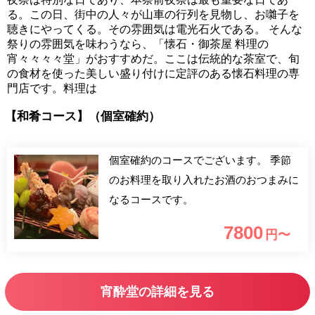
る。この日、街中の人々が山車の行列を見物し、お囃子を
聴きにやってくる。その雰囲気は電光石火である。 そんな
祭りの雰囲気を味わうなら、「懐石・御茶屋 料理の
宵々々々々堂」がおすすめだ。ここは伝統的な茶室で、旬
の食材を使った美しい盛り付けに定評のある懐石料理の専
門店です。料理は
【和肴コース】（個室確約）
個室確約のコースでございます。 季節
のお料理を取り入れたお酒のおつまみに
なるコースです。
7800
円〜
宵酔堂の詳細を見る