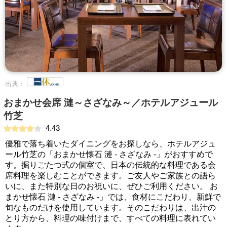
出典：
おまかせ会席 漣～さざなみ～／ホテルアジュール
竹芝
4.43
優雅で落ち着いたダイニングをお探しなら、ホテルアジュ
ール竹芝の「おまかせ懐石 漣 - さざなみ -」がおすすめで
す。掘りごたつ式の個室で、日本の伝統的な料理である会
席料理を楽しむことができます。ご友人やご家族との語ら
いに、また特別な日のお祝いに、ぜひご利用ください。 お
まかせ懐石 漣 - さざなみ -」では、食材にこだわり、新鮮で
旬なものだけを使用しています。そのこだわりは、出汁の
とり方から、料理の味付けまで、すべての料理に表れてい