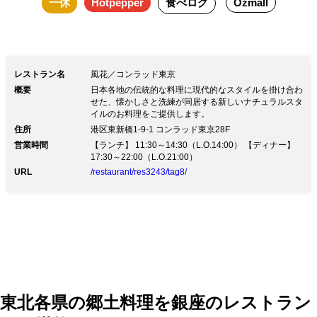
一休
Hotpepper
食べログ
Ozmall
レストラン名
風花／コンラッド東京
概要
日本各地の伝統的な料理に現代的なスタイルを掛け合わ
せた、懐かしさと洗練が同居する新しいナチュラルスタ
イルのお料理をご提供します。
住所
港区東新橋1-9-1 コンラッド東京28F
営業時間
【ランチ】 11:30～14:30（L.O.14:00） 【ディナー】
17:30～22:00（L.O.21:00）
URL
/restaurant/res3243/tag8/
東北各県の郷土料理を銀座のレストラン