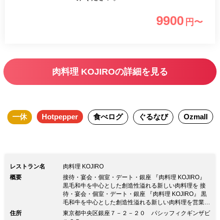
9900
円〜
肉料理 KOJIROの詳細を見る
一休
Hotpepper
食べログ
ぐるなび
Ozmall
レストラン名
肉料理 KOJIRO
概要
接待・宴会・個室・デート・銀座 『肉料理 KOJIRO』
黒毛和牛を中心とした創造性溢れる新しい肉料理を 接
待・宴会・個室・デート・銀座 『肉料理 KOJIRO』 黒
毛和牛を中心とした創造性溢れる新しい肉料理を営業に
あたりましては、 感染予防への取り組みとして社会的
住所
東京都中央区銀座７－２－２０ パシッフィクギンザビ
距離の確保、 従業員の「検温」「手洗い・消毒」「マ