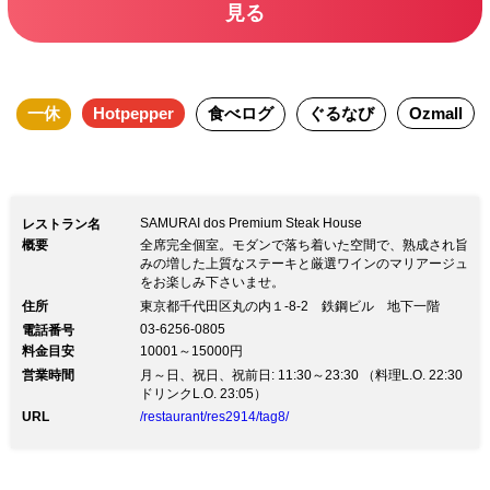
見る
一休
Hotpepper
食べログ
ぐるなび
Ozmall
SAMURAI dos Premium Steak House
レストラン名
概要
全席完全個室。モダンで落ち着いた空間で、熟成され旨
みの増した上質なステーキと厳選ワインのマリアージュ
をお楽しみ下さいませ。
住所
東京都千代田区丸の内１-8-2 鉄鋼ビル 地下一階
03-6256-0805
電話番号
料金目安
10001～15000円
営業時間
月～日、祝日、祝前日: 11:30～23:30 （料理L.O. 22:30
ドリンクL.O. 23:05）
URL
/restaurant/res2914/tag8/