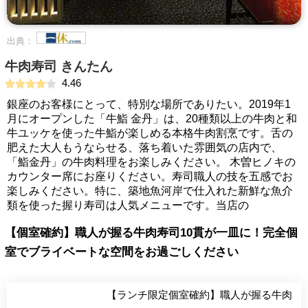
出典：
牛肉寿司 きんたん
4.46
銀座のお客様にとって、特別な場所でありたい。2019年1
月にオープンした「牛鮨 金丹」は、20種類以上の牛肉と和
牛ユッケを使った牛鮨が楽しめる本格牛肉割烹です。舌の
肥えた大人もうならせる、落ち着いた雰囲気の店内で、
「鮨金丹」の牛肉料理をお楽しみください。 木曽ヒノキの
カウンター席にお座りください。寿司職人の技を五感でお
楽しみください。特に、築地魚河岸で仕入れた新鮮な魚介
類を使った握り寿司は人気メニューです。当店の
【個室確約】職人が握る牛肉寿司10貫が一皿に！完全個
室でブライベートな空間をお過ごしください
【ランチ限定個室確約】職人が握る牛肉