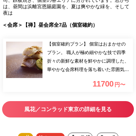
司、鉄板焼き、個室の各エリアに分かれています。窓から
は、昼間は浜離宮恩賜庭園を、夏は爽やかな緑を、そして
夜は
＜会席＞【禅】昼会席全7品（個室確約）
【個室確約プラン】 個室はおまかせの
プラン。 職人が極め細やかな技で四季
折々の新鮮な素材を鮮やかに調理した、
華やかな会席料理を落ち着いた雰囲気の
個室でお楽しみください。
11700
円〜
風花／コンラッド東京の詳細を見る