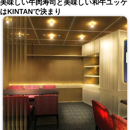
美味しい牛肉寿司と美味しい和牛ユッケ
（別途有料） 歓迎会、送別会、同窓会、忘年会、新年
会、会社宴会や会議に是非ご利用ください
はKINTANで決まり