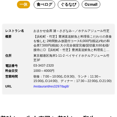
一休
食べログ
ぐるなび
Ozmall
レストラン名
おまかせ会席 漣～さざなみ～／ホテルアジュール竹芝
概要
【浜松町・竹芝】豊洲直送鮮魚と料理長こだわりの美食
を愉しむ 2時間飲み放題付コース6,000円(税込)/旬の和
会席7,500円(税抜) 大小完全個室完備/貸切最大60名様/
接待に◎ 【浜松町・竹芝】豊洲直送鮮魚と料理長こだ
わりの美食を愉しむ 2時間飲み放題付コース6,000円(税
住所
東京都港区海岸1-11-2 ベイサイドホテルアジュール竹
込)/旬の和会席7,500円(税抜) 大小完全個室完備/貸切最
芝3F
大60名様/接待に◎～旬の厳選素材を使った贅沢な味わ
03-3437-2320
電話番号
いと和の心でおもてなし～ 接待やご会食、ご結納など
料金目安
1000～4000円
にもご利用いただける上質の和空間 【和食料理】 豊洲
営業時間
直送鮮魚とA5ランクの高品質なお肉など、 旬の素材を
朝食：7:00～10:00(L.O.9:30)、ランチ：11:30～
贅沢に使い、素材の味を生かした和食が自慢 【コー
15:00(L.O.14:00)、ディナー：17:30～22:00(L.O.21:00)
ス】 ご宴会…2時間飲み放題付コース6,000円(税抜)。
URL
/restaurant/res3297/tag8/
銘々盛り、大皿料理をお選びいただけます 会席…四季
折々の食材を使ったコース7,500円(税抜)～ご接待やご
会食におすすめです 【掘りごたつ式完全個室】 ホテル
内だからこそ静寂な空間が広がり、ゆったりとした時
間… 特別なご会食にこそふさわしい落ち着いた雰囲気
です 【30名様～最大60名様までフロア貸切】 マイクや
プロジェクター、ホワイトボード等もご用意できます