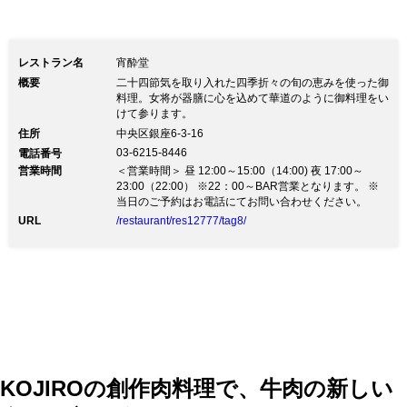
レストラン名
宵酔堂
概要
二十四節気を取り入れた四季折々の旬の恵みを使った御
料理。女将が器膳に心を込めて華道のように御料理をい
けて参ります。
住所
中央区銀座6-3-16
03-6215-8446
電話番号
営業時間
＜営業時間＞ 昼 12:00～15:00（14:00) 夜 17:00～
23:00（22:00） ※22：00～BAR営業となります。 ※
当日のご予約はお電話にてお問い合わせください。
URL
/restaurant/res12777/tag8/
KOJIROの創作肉料理で、牛肉の新しい