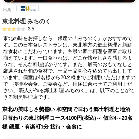
出典：
東北料理 みちのく
3.5
東北の味をお探しなら、銀座の「みちのく」がおすすめで
す。この日本食レストランは、東北地方の郷土料理と新鮮
な食材にこだわっています。各県の郷土料理を豊富に取り
揃えています。一口食べれば、どこか懐かしさを感じるよ
うな、そんな料理ばかりです。また、最高のおもてなしと
厳選された旬の食材で、一品一品真心を込めてお出しして
います。個室は4名様から20名様までご利用いただけますの
で、接待や会食、ご宴会など、用途に合わせてご利用くだ
さい。 職人が作る郷土料理 みちのく」は、以下のことがで
きる割烹料理店です。
東北の美味しさ勢揃い 和空間で味わう郷土料理と地酒
月替わりの東北料理コース4100円(税込)～ 個室4～20名
様 銀座・有楽町1分 接待・会食に