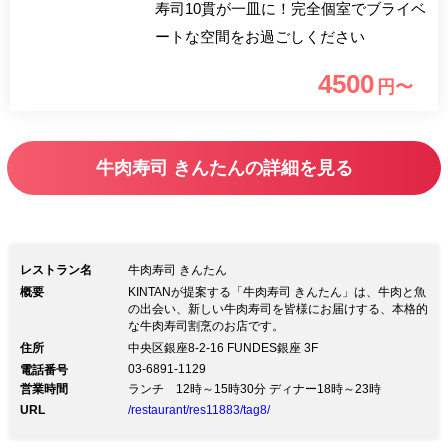
寿司10貫が一皿に！完全個室でブライベ
ートな空間をお過ごしください
4500
円〜
牛肉寿司 きんたんの詳細を見る
レストラン名
牛肉寿司 きんたん
概要
KINTANが提案する「牛肉寿司 きんたん」は、牛肉と魚
の出会い、新しい牛肉寿司を皆様にお届けする、本格的
な牛肉寿司割烹のお店です。
住所
中央区銀座8-2-16 FUNDES銀座 3F
03-6891-1129
電話番号
営業時間
ランチ 12時～15時30分 ディナー18時～23時
URL
/restaurant/res11883/tag8/