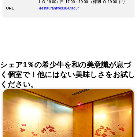
L.O. 19:00）日: 17:00～19:00 （料理L.O. 19:00 ドリン
クL.O. 19:00）祝日: 15:00～20:00 （料理L.O. 20:00 ド
URL
/restaurant/res384/tag8/
リンクL.O. 20:00）祝前日: 11:30～14:00 （料理L.O.
14:00 ドリンクL.O. 14:00）17:00～20:00 （料理L.O.
19:00 ドリンクL.O. 19:00）
シェア1％の希少牛を和の美意識が息づ
く個室で！他にはない美味しさをお試し
ください。