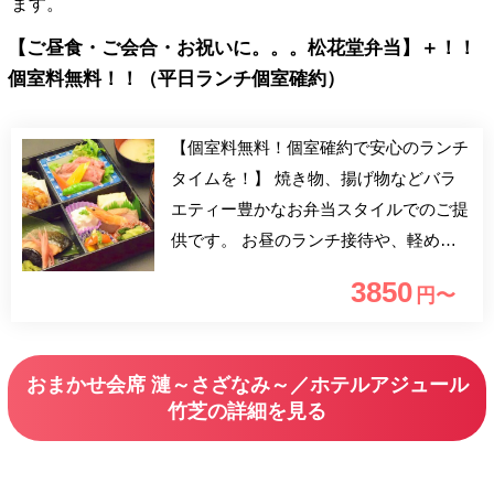
ます。
【ご昼食・ご会合・お祝いに。。。松花堂弁当】＋！！
個室料無料！！（平日ランチ個室確約）
【個室料無料！個室確約で安心のランチ
タイムを！】 焼き物、揚げ物などバラ
エティー豊かなお弁当スタイルでのご提
供です。 お昼のランチ接待や、軽めの
会食などにご利用下さい。 食後はコー
3850
円〜
ヒーや紅茶などのドリンクバーも追加で
き、ゆったり個室でお話頂けます。
おまかせ会席 漣～さざなみ～／ホテルアジュール
竹芝の詳細を見る