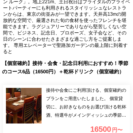
ン ルーク」。地上221m、土日祝日はブライダルのプライベ
ートパーティーにも利用されるスタイリッシュなレストラ
ンからは、東京の街並みが一望できます。天井高13mの開
放的な空間で、厳選された旬の食材を使ったフレンチを堪
能できます。ラグジュアリーでありながら堅苦しくない空
間で、ビジネス、記念日、プロポーズ、女子会など、その
日のシーンに合わせたさまざまな過ごし方をご提案しま
す。 専用エレベーターで聖路加ガーデンの最上階に到着す
ると
【個室確約】接待・会食・記念日利用におすすめ！季節
のコース6品（16500円）＋乾杯ドリンク（個室確約）
接待や会食にご利用頂ける、個室確約の
プランをご用意いたしました。 個室貸
切に、お好きなものをお選び頂ける乾杯
酒、特選牛がメインディッシュの季節の
コース6品がついたプランです。
16500
円〜