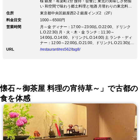
様 銀座・有楽町1分 接待・会食に 東北の美味しさ勢揃
い 和空間で味わう郷土料理と地酒 月替わりの東北料理
コース4100円(税込)～ 個室4～20名様 銀座・有楽町1分
住所
東京都中央区銀座西2-2 銀座インズ2 （2F）
接待・会食に東北の郷土料理と美味しい地酒をご提供し
料金目安
1000～6500円
ております。 ◆みちのくの郷土料理 東北各県の郷土料
営業時間
月～金 ディナー：17:00～23:00(L.O.22:00、ドリンク
理をお召し上がり頂けます。 ◆みちのくの地酒 東北地
L.O.22:30) 月・火・木・金 ランチ：11:30～
方の厳選地酒を種類豊富にご用意してます。東北地方の
14:00(L.O.14:00、ドリンクL.O.14:00) 土 ランチ・ディ
プレミアム酒も入荷してます。 ◆個室は4名様～ 掘り
ナー：12:00～22:00(L.O.21:00、ドリンクL.O.21:30)(ラ
ごたつの個室は4名様～最大20名様まで。 テーブル式の
ンチメニューは16時までのご提供となります。)
半個室もご用意してます。 ◆カード利用は5%還元で
URL
/restaurant/res562/tag8/
す。
懐石～御茶屋 料理の宵待草～」で古都の
食を体感