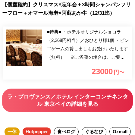
【個室確約】クリスマス×忘年会＋3時間シャンパンフリ
ーフロー＋オマール海老×阿蘇あか牛（12/31迄）
■特典■ ・ホテルオリジナルショコラ
（2,268円相当）／おひとり様1個 ・ビン
ゴゲームの貸し出しもお受けいたします
（無料） ※ご希望の場合は、ご要望
欄へご記入ください ■お飲み物■ 3時間
23000
円〜
フリードリンク(2時間30分ラストオーダ
ー) シャンパン、ロゼスパークリング、
白ワイン、赤ワイン、ビール、カシス・
ラ・プロヴァンス／ホテル インターコンチネンタ
ジンカクテル、オレンジジュース、ウー
ル 東京ベイの詳細を見る
ロン茶、ジンジャーエール ■料理■ ※追
加料金でアップグレードメニューをお選
び頂けます。 【始まりの一皿】パレッ
一休
Hotpepper
食べログ
ぐるなび
Ozmall
ト・アート・オードブル～芸術家が愛し