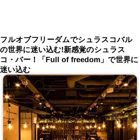
10,000円 …etc コース料理は２名様からご利用いただけ
ます。当日予約もOK！ ■ ランチ ・選べるパエリアラン
チ 全4品 2,000円(平日限定メニュー) ■ 店内 ・テーブル
席：2名様～12名様迄
フルオブフリーダムでシュラスコバル
の世界に迷い込む!新感覚のシュラス
コ・バー！「Full of freedom」で世界に
迷い込む