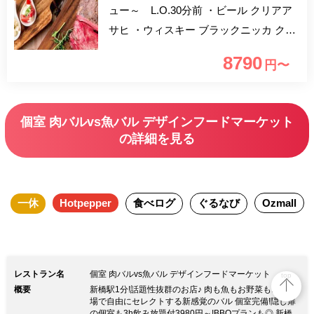
ュー～ L.O.30分前 ・ビール クリアア
サヒ ・ウィスキー ブラックニッカ クリ
ア ・焼酎 ハウス焼酎（芋・麦） ・日本
8790
円〜
酒 日替わりの日本酒 ・ワイン ハウスワ
イン 赤・白、自家製サングリア 赤・
白、日本酒サングリア、梅酒サングリ
個室 肉バルvs魚バル デザインフードマーケット
ア、キール、カーディナル、キティ、オ
の詳細を見る
ペレーター ・梅酒 あっさり梅酒 ・サワ
ー グレープフルーツ、オレンジ、リン
ゴ、コーラ、レモン、カルピス、ウーロ
一休
Hotpepper
食べログ
ぐるなび
Ozmall
ン、緑茶 ・カクテル カシス、カルー
ア、ディタ、桃、スピリッツ...etc ・ソ
フトドリンク グレープジュース、オレ
ンジジュース、リンゴジュース、カルピ
レストラン名
個室 肉バルvs魚バル デザインフードマーケット
top
スソーダ、カルピスウォーター、ジンジ
概要
新橋駅1分!話題性抜群のお店♪ 肉も魚もお野菜も!素材市
場で自由にセレクトする新感覚のバル 個室完備!隠し扉
ャエール、コーラ、ウーロン茶、緑茶 ■
の個室も3h飲み放題付3980円～!BBQプランも◎ 新橋