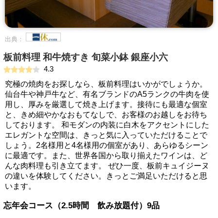
出典：
板前料理 和牛焼すき 旬菜小鉢 銀座小六
4.3
究極の焼肉をお探しなら、板前料理はいかがでしょうか。
仙台牛や神戸牛など、有名ブランドのA5ランクの牛肉を使
用し、厚みを厳選して焼き上げます。接待にも最適な個室
と、きめ細やかなおもてなしで、お客様のお越しをお待ち
しております。 和モダンの内装に白木をアクセントにした
エレガントな空間は、きっと気に入っていただけることで
しょう。2名様用と4名様用の個室があり、あらゆるシーン
に最適です。また、世界各国から取り揃えたワインは、ど
んな肉料理も引き立てます。 ぜひ一度、板前キュイジーヌ
の違いを体験してください。きっとご満足いただけると思
います。
忘年会コース（2.5時間 飲み放題付）9品