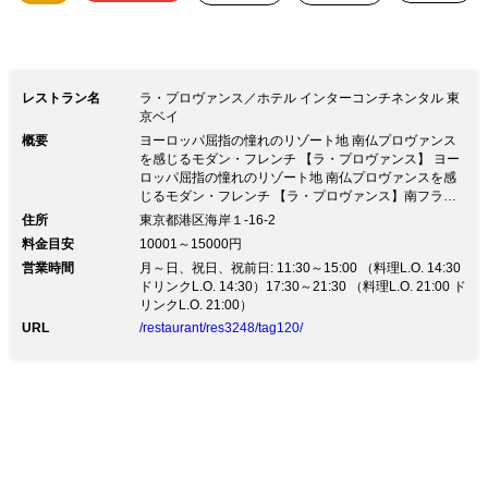
た南仏プロヴァンスより五種の味覚～
【冷菜】季節の前菜 旬鮮魚と野菜のマ
リネ 【温菜】旬魚介と野菜のナージュ
レストラン名
ラ・プロヴァンス／ホテル インターコンチネンタル 東
【魚介料理】オマール海老 シェフのイ
京ベイ
概要
ヨーロッパ屈指の憧れのリゾート地 南仏プロヴァンス
ンスピレーション 【肉料理】阿蘇あか
を感じるモダン・フレンチ 【ラ・プロヴァンス】 ヨー
牛ロース肉 黒トリュフソース 【デザ
ロッパ屈指の憧れのリゾート地 南仏プロヴァンスを感
じるモダン・フレンチ 【ラ・プロヴァンス】南フラン
ート】季節のグラン・デセール 【コー
スの伝統的な料理を現代風にアレンジした “モダン・フ
住所
東京都港区海岸１-16-2
レンチ”をお楽しみいただけます。 「鮮やか」「自然の
ヒーまたは紅茶】 ※利用時間はご予約
料金目安
10001～15000円
恵み」「美味しい」をコンセプトに、 食材にこだわり
時間より3時間となります ※室料無料(3
営業時間
月～日、祝日、祝前日: 11:30～15:00 （料理L.O. 14:30
見た目にも楽しいお料理をご堪能頂けます。 大切なビ
ドリンクL.O. 14:30）17:30～21:30 （料理L.O. 21:00 ド
ジネスシーンや人生の節目にふさわしい個室を備えてお
時間)。プロジェクター、スクリーンも
リンクL.O. 21:00）
ります。 女子会、記念日やお誕生日のお祝い、プロポ
ーズなどにもご利用ください。 【ゆりかもめ 竹芝駅 徒
無料で使用可能 ※8歳未満のお子様は個
URL
/restaurant/res3248/tag120/
歩2分】
室のみのご利用となります