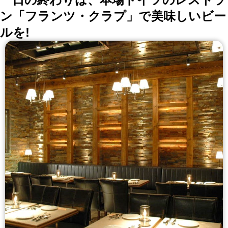
クメニューも豊富 5.隠し扉の秘密基地個室etc.その他団
ン「フランツ・クラプ」で美味しいビー
体様個室もご用意！プロジェクター完備 【宴会プラ
ン】 【食べ放題R】3H食べ放題3980円 【肉バルNプラ
ルを!
ン】3H飲み放題付3980円 新橋での合コン、接待、二次
会や誕生日会に♪