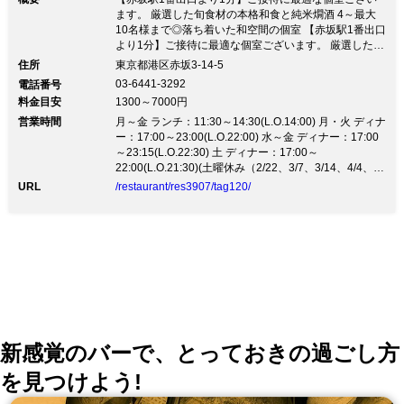
ます。 厳選した旬食材の本格和食と純米燗酒 4～最大
10名様まで◎落ち着いた和空間の個室 【赤坂駅1番出口
より1分】ご接待に最適な個室ございます。 厳選した旬
食材の本格和食と純米燗酒 4～最大10名様まで◎落ち着
住所
東京都港区赤坂3-14-5
いた和空間の個室～大切なおもてなしに～ 雑多な日々
03-6441-3292
電話番号
を忘れ、上質な和空間で旬の逸品をお愉しみ下さい ◆
料金目安
1300～7000円
会席コース ・お昼の会議やご接待などに『かねさく御
営業時間
膳＜全7品＞2,760円』 ・ご接待や会食に最適な『かね
月～金 ランチ：11:30～14:30(L.O.14:00) 月・火 ディナ
さくコース＜全7品＞5,000円』 ・匠の技が光る旬の逸
ー：17:00～23:00(L.O.22:00) 水～金 ディナー：17:00
品が満載『上コース＜全8品＞6,800円』 ・ハレの日や
～23:15(L.O.22:30) 土 ディナー：17:00～
ご接待におすすめ『極上コース＜全9品＞8,800円』 ◆
22:00(L.O.21:30)(土曜休み（2/22、3/7、3/14、4/4、
厳選素材と職人の技術で魅せる和食と選りすぐりの銘酒
4/18）)
URL
/restaurant/res3907/tag120/
のど黒や産直の馬刺し、自然栽培野菜など生産者の顔が
見える産地直送の厳選素材を 熟練職人が真心を込めて
料理いたします 埼玉を代表する蔵元『神亀酒造』純米
酒にこだわり醸造した銘酒を多数ご用意 神亀以外にも
各地より厳選した日本酒常時40種以上 ◆風情ある古民
家の和空間でお寛ぎいただけます 個室：4名様用、6名
様用、2部屋ご用意。貸切は最大40名様可能。
新感覚のバーで、とっておきの過ごし方
を見つけよう!