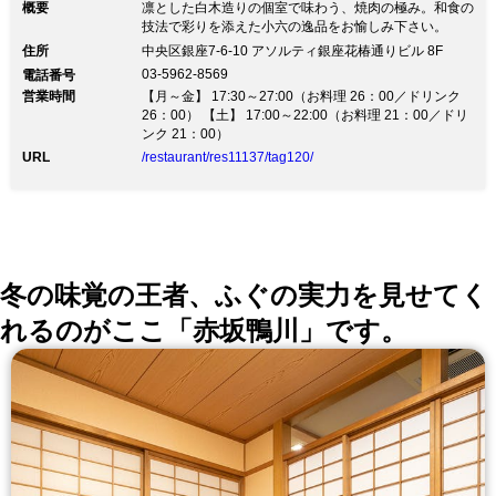
概要
凛とした白木造りの個室で味わう、焼肉の極み。和食の
技法で彩りを添えた小六の逸品をお愉しみ下さい。
住所
中央区銀座7-6-10 アソルティ銀座花椿通りビル 8F
03-5962-8569
電話番号
営業時間
【月～金】 17:30～27:00（お料理 26：00／ドリンク
26：00） 【土】 17:00～22:00（お料理 21：00／ドリ
ンク 21：00）
URL
/restaurant/res11137/tag120/
冬の味覚の王者、ふぐの実力を見せてく
れるのがここ「赤坂鴨川」です。