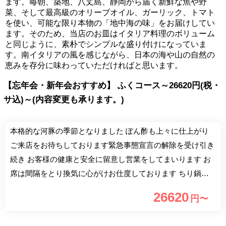
ます。毎朝、築地、八丈島、静岡から届く新鮮な魚や野
菜、そして最高級のオリーブオイル、ガーリック、トマト
を使い、可能な限り本物の「地中海の味」をお届けしてい
ます。そのため、当店のお皿はイタリア料理のボリューム
と同じように、素朴でシンプルな盛り付けになっていま
す。南イタリアの風を感じながら、日本の海や山の自然の
恵みを存分に味わっていただければと思います。
【忘年会・新年会おすすめ】 ふくコース～26620円(税・
サ込)～(内容変更も承ります。)
本格的な河豚の季節となりました ぽん酢も上々に仕上がり
ご来店をお待ちしております緊急事態宣言の解除を受け引き
続き お客様の健康と安全に留意し営業をしてまいります お
席は間隔をとり換気に心がけお仕度しております ちり鍋は
一人鍋をご用意しておりますが ご注文により隣室にておと
26620
円〜
りわけを致します お昼食特別コースもございます お問い合
わせくださいませ 女将 大菅孝子