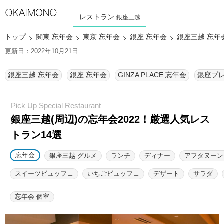
レストラン
銀座三越
トップ
関東 忘年会
東京 忘年会
銀座 忘年会
銀座三越 忘年
更新日：2022年10月21日
銀座三越 忘年会
銀座 忘年会
GINZA PLACE 忘年会
銀座プレ
銀座三越(周辺)の忘年会2022！厳選人気レス
トラン14選
忘年会
銀座三越 グルメ
ランチ
ディナー
アフタヌーン
スイーツビュッフェ
いちごビュッフェ
デザート
サラダ
忘年会 個室