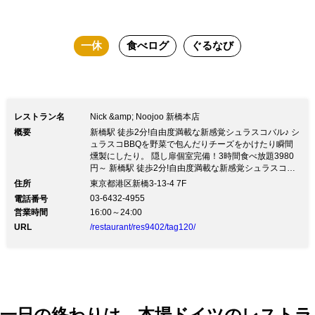
スコバルです。 一見普通の飾り棚に隠
されたおこもり感たっぷりの隠し個室や
一休
食べログ
ぐるなび
活気あふれるオープンキッチン、大きな
窓から夜景を臨むテーブル席などそこに
いるだけで心躍る空間も魅力なバルで自
由な時間をお楽しみください。
レストラン名
Nick &amp; Noojoo 新橋本店
概要
新橋駅 徒歩2分!自由度満載な新感覚シュラスコバル♪ シ
ュラスコBBQを野菜で包んだりチーズをかけたり瞬間
燻製にしたり。 隠し扉個室完備！3時間食べ放題3980
円～ 新橋駅 徒歩2分!自由度満載な新感覚シュラスコバ
ル♪ シュラスコBBQを野菜で包んだりチーズをかけたり
住所
東京都港区新橋3-13-4 7F
瞬間燻製にしたり。 隠し扉個室完備！3時間食べ放題
03-6432-4955
電話番号
3980円～新橋駅 徒歩2分!自由度満載な新感覚シュラス
営業時間
16:00～24:00
コバル♪ 【シュラスコBBQ】 ブラジルから直輸入した
URL
/restaurant/res9402/tag120/
シュラスコ機で焼き上げるシュラスコを 野菜で包んだ
りチーズをかけたり瞬間燻製にしたり・・・。 豊富な
ソースとトッピングで、自分好みに自由自在に楽しめる
新感覚シュラスコバル 【Nick ＆ Noojoo 新橋本店の特
徴】 1.全10種のシュラスコと、生ハム＆燻製ロースト
ビーフも食べ放題 2.お肉だけじゃない！農園野菜も自
由に楽しむ 3.女性が喜ぶ♪ラクレットチーズ・チーズフ
一日の終わりは、本場ドイツのレストラ
ォンデュも！ 4.バルしても活用できる！単品＆ドリン