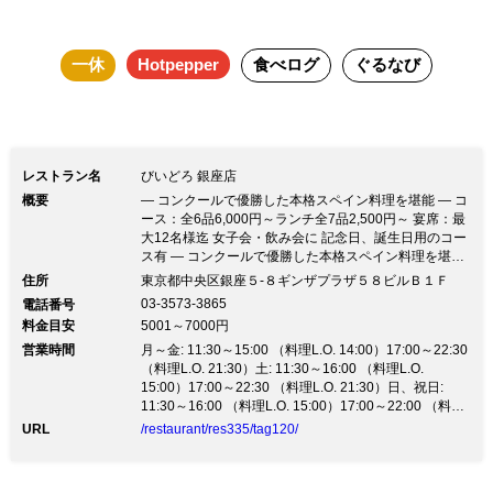
使用『バレンシアパエリア』 2,000円 …他、1,500円～ ■ コ
ース ・《人気メニュー堪能》クラシックコース 全6品 6,000
一休
Hotpepper
食べログ
ぐるなび
円 ・《高級食材使用》 エルグランデコース 全8品 10,000円
…etc コース料理は２名様からご利用いただけます。当日予
約もOK！ ■ ランチ ・選べるパエリアランチ 全4品 2,000円
(平日限定メニュー) ■ 店内 ・テーブル席：2名様～12名様迄
レストラン名
びいどろ 銀座店
概要
― コンクールで優勝した本格スペイン料理を堪能 ― コ
ース：全6品6,000円～ランチ全7品2,500円～ 宴席：最
大12名様迄 女子会・飲み会に 記念日、誕生日用のコー
ス有 ― コンクールで優勝した本格スペイン料理を堪能
― コース：全6品6,000円～ランチ全7品2,500円～ 宴
住所
東京都中央区銀座５‐８ギンザプラザ５８ビルＢ１Ｆ
席：最大12名様迄 女子会・飲み会に 記念日、誕生日用
03-3573-3865
電話番号
のコース有【びいどろ銀座三越店が「嵐にしやがれ」に
料金目安
5001～7000円
て紹介されました】 数々のコンクールで受賞したパエ
営業時間
リアのほか、 スペイン直輸入食材等を使用した【スペ
月～金: 11:30～15:00 （料理L.O. 14:00）17:00～22:30
イン料理】を 【ソムリエ厳選ワイン】と共に楽しめま
（料理L.O. 21:30）土: 11:30～16:00 （料理L.O.
す。 ■ 自慢のパエリア ［世界2位］フィデワ デ ガンデ
15:00）17:00～22:30 （料理L.O. 21:30）日、祝日:
ィア『手長海老のパスタパエリア』 1,980円 ［審査員
11:30～16:00 （料理L.O. 15:00）17:00～22:00 （料理
特別賞受賞］うさぎ・スペイン鶏・エスカルゴ使用『バ
L.O. 21:00）
URL
/restaurant/res335/tag120/
レンシアパエリア』 2,000円 …他、1,500円～ ■ コース
・《人気メニュー堪能》クラシックコース 全6品 6,000
円 ・《高級食材使用》 エルグランデコース 全8品