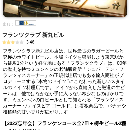
出典：
フランツクラブ 新丸ビル
3.46
フランツクラブ新丸ビル店は、世界最古のラガービールと
究極のホワイトビール。本場ドイツを堪能しよう東京駅か
ら徒歩1分という好立地にある「フランツクラブ」は、00年
の歴史を持つミュンヘンの老舗醸造所「シュパーテン・フ
ランツィスカーナー」の正規代理店でもある輸入商社がプ
ロデュースする "本物のドイツ "にこだわった新しいスタイ
ルのドイツ料理店です。 ドイツから直輸入した厳選の生ビ
ールは、他ではなかなか手に入らない希少なものばかりで
す。ミュンヘンの白ビールとして知られる「フランツィス
カーナー ヴァイスビア ゴールド」は看板商品で、バナナや
柑橘類の甘い香りが広がります
【2022忘年会】フランケンコース全7皿＋樽生ビール2種