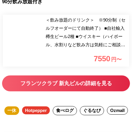
90分飲み放題付き
＜飲み放題のドリンク＞ ※90分制（セ
ルフオーダーにて自動終了） ■自社輸入
樽生ビール2種 ■ウイスキー（ハイボー
ル、水割りなど飲み方は気軽にご相談く
ださい。） ■カクテル各種（ジントニッ
7550
円〜
ク、カシスオレンジ、モスコミュール
etc） ■ソフトドリンク各種（オレンジジ
ュース、ウーロン茶、ジンジャーエール
フランツクラブ 新丸ビルの詳細を見る
etc）
一休
Hotpepper
食べログ
ぐるなび
Ozmall