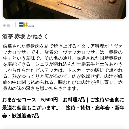
出典：
酒亭 赤坂 かねさく
厳選された赤身肉を薪で焼き上げるイタリア料理が「ヴァ
ッカロッサ」です。店名の「ヴァッカロッサ」は「赤身の
牛」という意味で、その名の通り、厳選された国産赤身肉
を堪能できる。シェフが惚れ込んだ十勝若牛と土佐あかう
しから作られたビステッカは、トスカーナの暖炉で焼かれ
る。熱がゆっくりと広がるので、肉が乾燥せず、肉汁が繊
維の中に閉じ込められる。噛むたびに肉汁が押し寄せ、赤
身肉の味の深さを思い知らされます。
おまかせコース 5,500円 お料理7品｜ご接待や会食に
最適な個室もございます。 接待・貸切・忘年会・新年
会・歓送迎会7品