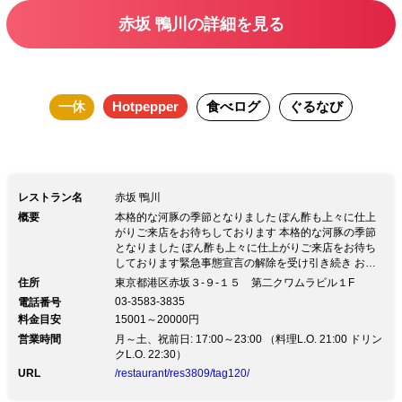
赤坂 鴨川の詳細を見る
一休
Hotpepper
食べログ
ぐるなび
レストラン名
赤坂 鴨川
概要
本格的な河豚の季節となりました ぽん酢も上々に仕上
がりご来店をお待ちしております 本格的な河豚の季節
となりました ぽん酢も上々に仕上がりご来店をお待ち
しております緊急事態宣言の解除を受け引き続き お客
様の健康と安全に留意し営業をしてまいります お席は
住所
東京都港区赤坂３‐９‐１５ 第二クワムラビル１F
間隔をとり換気に心がけお仕度しております ちり鍋は
03-3583-3835
電話番号
一人鍋をご用意しておりますが ご注文により隣室にて
料金目安
15001～20000円
おとりわけを致します お昼食特別コースもございます
営業時間
お問い合わせくださいませ 女将 大菅孝子
月～土、祝前日: 17:00～23:00 （料理L.O. 21:00 ドリン
クL.O. 22:30）
URL
/restaurant/res3809/tag120/