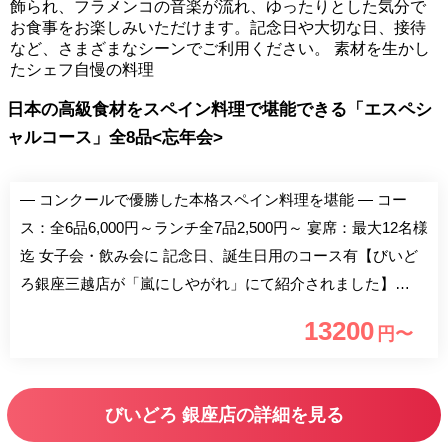
飾られ、フラメンコの音楽が流れ、ゆったりとした気分で
お食事をお楽しみいただけます。記念日や大切な日、接待
など、さまざまなシーンでご利用ください。 素材を生かし
たシェフ自慢の料理
日本の高級食材をスペイン料理で堪能できる「エスペシ
ャルコース」全8品<忘年会>
― コンクールで優勝した本格スペイン料理を堪能 ― コー
ス：全6品6,000円～ランチ全7品2,500円～ 宴席：最大12名様
迄 女子会・飲み会に 記念日、誕生日用のコース有【びいど
ろ銀座三越店が「嵐にしやがれ」にて紹介されました】
数々のコンクールで受賞したパエリアのほか、 スペイン直
13200
円〜
輸入食材等を使用した【スペイン料理】を 【ソムリエ厳選
ワイン】と共に楽しめます。 ■ 自慢のパエリア ［世界2位］
フィデワ デ ガンディア『手長海老のパスタパエリア』 1,980
びいどろ 銀座店の詳細を見る
円 ［審査員特別賞受賞］うさぎ・スペイン鶏・エスカルゴ