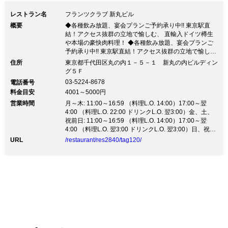
レストラン名
フランツクラブ 新丸ビル
概要
◆各種飲み放題、宴会プランご予約承り中!! 東京駅直
結！アクセス抜群の立地で愉しむ、 直輸入ドイツ樽生
や本場の豪快肉料理！ ◆各種飲み放題、宴会プランご
予約承り中!! 東京駅直結！アクセス抜群の立地で愉し
む、 直輸入ドイツ樽生や本場の豪快肉料理！◆平日14
住所
東京都千代田区丸の内１－５－１ 新丸の内ビルディン
～17時 ハッピーアワーやってます！ 1杯目はなんと
グ５Ｆ
っ！100円！！ 2杯目以降も1杯500円でご提供してま
03-5224-8678
電話番号
す！ご来店お待ちしております！ ◆2019年冬の忘新年
料金目安
4001～5000円
会コース予約受付開始！！ 直輸入樽生全6種類飲み放題
営業時間
付プラン！
月～木: 11:00～16:59 （料理L.O. 14:00）17:00～翌
4:00 （料理L.O. 22:00 ドリンクL.O. 翌3:00）金、土、
祝前日: 11:00～16:59 （料理L.O. 14:00）17:00～翌
4:00 （料理L.O. 翌3:00 ドリンクL.O. 翌3:00）日、祝日:
11:00～16:59 （料理L.O. 14:00）17:00～23:00 （料理
URL
/restaurant/res2840/tag120/
L.O. 22:00 ドリンクL.O. 22:00）