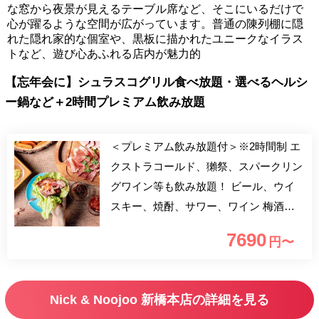
な窓から夜景が見えるテーブル席など、そこにいるだけで
心が躍るような空間が広がっています。普通の陳列棚に隠
れた隠れ家的な個室や、黒板に描かれたユニークなイラス
トなど、遊び心あふれる店内が魅力的
【忘年会に】シュラスコグリル食べ放題・選べるヘルシ
ー鍋など＋2時間プレミアム飲み放題
＜プレミアム飲み放題付＞※2時間制 エ
クストラコールド、獺祭、スパークリン
グワイン等も飲み放題！ ビール、ウイ
スキー、焼酎、サワー、ワイン 梅酒、
カクテル、ワインカクテル、ソフトドリ
7690
円〜
ンクなど ブラジルから直輸入したシュ
ラスコ機で焼き上げるシュラスコBBQを
農園野菜で包んだり、チーズをかけたり
Nick & Noojoo 新橋本店の詳細を見る
瞬間燻製にしたり…遊び心満載のシュラ