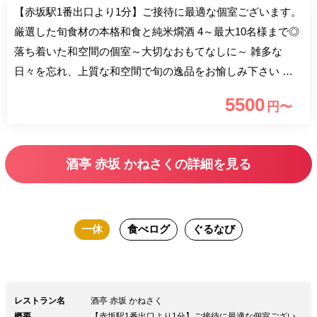
【赤坂駅1番出口より1分】ご接待に最適な個室ございます。
厳選した旬食材の本格和食と純米燗酒 4～最大10名様まで◎
落ち着いた和空間の個室～大切なおもてなしに～ 雑多な
日々を忘れ、上質な和空間で旬の逸品をお愉しみ下さい ◆
会席コース ・お昼の会議やご接待などに『かねさく御膳＜
5500
円〜
全7品＞2,760円』 ・ご接待や会食に最適な『かねさくコース
＜全7品＞5,000円』 ・匠の技が光る旬の逸品が満載『上コー
ス＜全8品＞6,800円』 ・ハレの日やご接待におすすめ『極上
酒亭 赤坂 かねさくの詳細を見る
コース＜全9品＞8,800円』 ◆厳選素材と職人の技術で魅せる
和食と選りすぐりの銘酒 のど黒や産直の馬刺し、自然栽培
野菜など生産者の顔が見える産地直送の厳選素材を 熟練職
一休
食べログ
ぐるなび
人が真心を込めて料理いたします 埼玉を代表する蔵元『神
亀酒造』純米酒にこだわり醸造した銘酒を多数ご用意 神亀
以外にも各地より厳選した日本酒常時40種以上 ◆風情ある
古民家の和空間でお寛ぎいただけます 個室：4名様用、6名
レストラン名
酒亭 赤坂 かねさく
様用、2部屋ご用意。貸切は最大40名様可能。
概要
【赤坂駅1番出口より1分】ご接待に最適な個室ござい