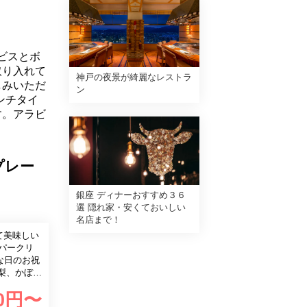
ービスとボ
取り入れて
神戸の夜景が綺麗なレストラ
しみいただ
ン
ンチタイ
す。アラビ
プレー
銀座 ディナーおすすめ３６
選 隠れ家・安くておいしい
名店まで！
て美味しい
0
円〜
みいただけ