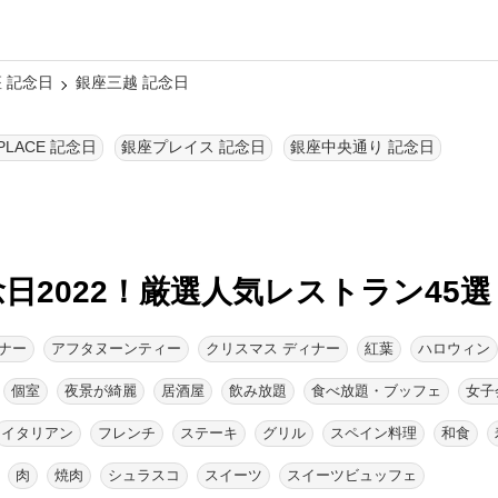
 記念日
銀座三越 記念日
 PLACE 記念日
銀座プレイス 記念日
銀座中央通り 記念日
念日2022！厳選人気レストラン45選
ナー
アフタヌーンティー
クリスマス ディナー
紅葉
ハロウィン
個室
夜景が綺麗
居酒屋
飲み放題
食べ放題・ブッフェ
女子
イタリアン
フレンチ
ステーキ
グリル
スペイン料理
和食
肉
焼肉
シュラスコ
スイーツ
スイーツビュッフェ