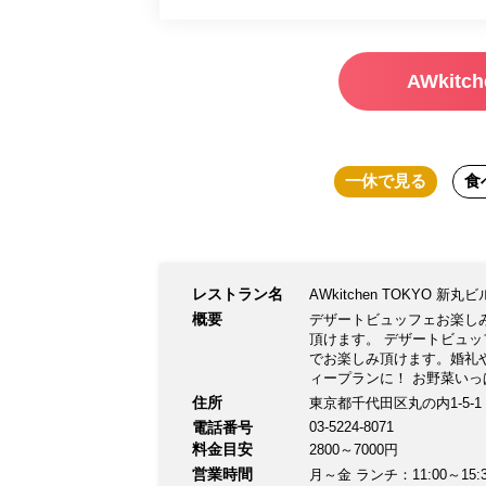
ます。
AWkit
一休
で見る
食
レストラン名
AWkitchen TOKYO 新丸
概要
デザートビュッフェお楽し
頂けます。 デザートビュッ
でお楽しみ頂けます。婚礼や
ィープランに！ お野菜い
は人気のブッフェがさらに
住所
東京都千代田区丸の内1-5-
電話番号
03-5224-8071
料金目安
2800～7000円
営業時間
月～金 ランチ：11:00～15:30