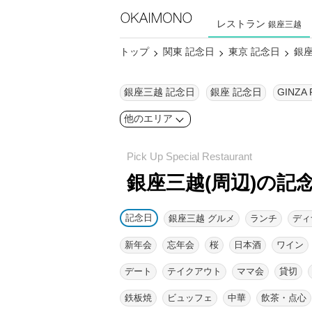
レストラン
銀座三越
トップ
関東 記念日
東京 記念日
銀座
銀座三越 記念日
銀座 記念日
GINZA
他のエリア
銀座三越(周辺)の記
記念日
銀座三越 グルメ
ランチ
ディ
新年会
忘年会
桜
日本酒
ワイン
デート
テイクアウト
ママ会
貸切
鉄板焼
ビュッフェ
中華
飲茶・点心