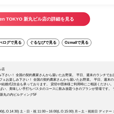
chen TOKYO 新丸ビル店の詳細を見る
べログ
で見る
ぐるなび
で見る
Ozmall
で見る
ビル店
み下さい！ 全国の契約農家さんから届いたお野菜。 平日、週末のランチでお
フェお楽しみ下さい！ 全国の契約農家さんから届いたお野菜。 平日、週末
結婚式2次会も承っております。 貸切や団体様ご利用時にご相談ください。
っぱい、美味しい手打ちパスタのコースに飲み放題つきのプランが登場です。 
進化！ボウルで楽しむカスタムサラダのブッフェです♪
1 新丸の内ビルディング5F
(L.O.14:30) 土・日・祝 11:00～16:00(L.O.15:00) 月～土・祝前日 ディナー：