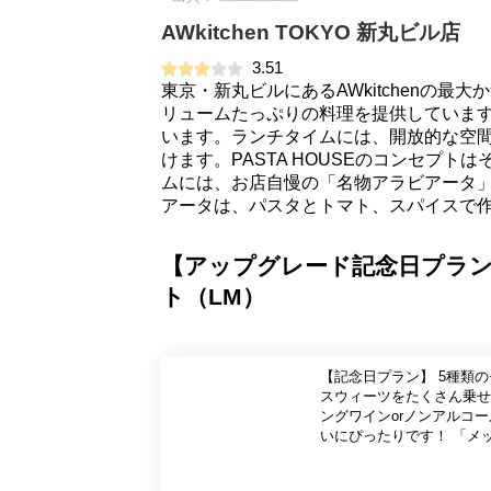
AWkitchen TOKYO 新丸ビル店
3.51
東京・新丸ビルにあるAWkitchenの最
リュームたっぷりの料理を提供していま
います。ランチタイムには、開放的な空
けます。PASTA HOUSEのコンセプ
ムには、お店自慢の「名物アラビアータ
アータは、パスタとトマト、スパイスで
【アップグレード記念日プラ
ト（LM）
【記念日プラン】 5種類
スウィーツをたくさん乗せた「メッ
ングワインorノンアルコールスパークリングワイン 記念日
いにぴったりです！ 「メッセージプレート」付き！ 栗をメインとした5種類のモンブランや紫いも、洋梨、かぼち
ゃなど秋の味覚のデザートに加え
野菜のサラダバー」や「季