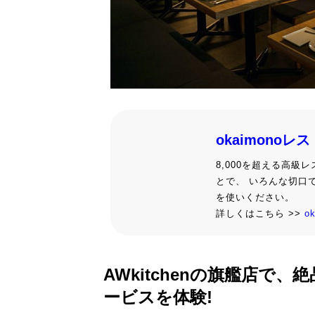
okaimonoレ
8,000を超える高
とで、 いろんな切口
を使いください。
詳しくはこちら >>
o
AWkitchenの旗艦店
ービスを体験!