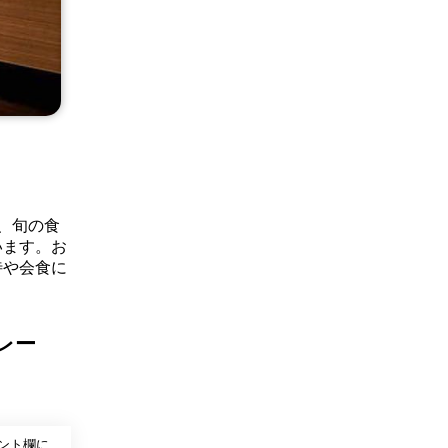
、旬の食
います。お
待や会食に
レー
ント欄に