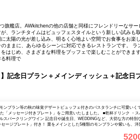
大かつ旗艦店。AWkitchenの他の店舗と同様にフレンドリーなサ
すが、ランチタイムはビュッフェスタイルという新しい試みも
間に太陽の光が差し込み、明るく心地よい空間でお食事をお楽
トはそのままに、あらゆるシーンに対応できるレストランです。 ラ
」をはじめ、さまざまな料理をブッフェで楽しむことができま
作る料理で
ン】記念日プラン＋メインディッシュ＋記念日
のモンブラン等の秋の味覚デザートビュッフェ付きのパスタランチに可愛いく
セージ付きプレート」をご用意いたしました。 ■乾杯ドリンク ・スパークリ
や誕生日、WEDDINGなど、大切な方の特別な日のお祝
シャインマスカットと葡萄もご堪能いただけます！ 契約農家から届いた「季節
520
節のお野菜を使用したAW自慢の選べるパスタ」「ドリンクバー」もお愉し