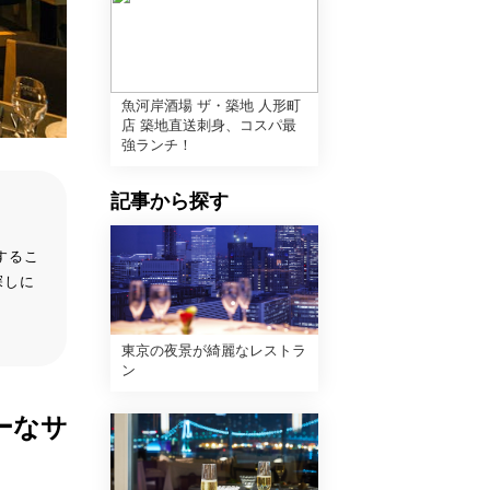
魚河岸酒場 ザ・築地 人形町
店 築地直送刺身、コスパ最
強ランチ！
記事から探す
するこ
探しに
東京の夜景が綺麗なレストラ
ン
ーなサ