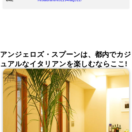
URL
/restaurant/res1194/tag312/
10,000円～ ■【各種イベント・宴席】少人数から大人数
まで対応可能・音響機材・映像機器など設備充実 ■大小
全13個室ご用意
アンジェロズ・スプーンは、都内でカジ
ュアルなイタリアンを楽しむならここ!