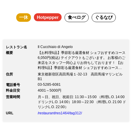
りなす料理は食べた瞬間に豊かな素材味を感じる逸品たち。
また、自家製のパスタやパンも魅力! ◆ご宴会コース 素材味
一休
Hotpepper
食べログ
ぐるなび
溢れる料理&2H飲放付5000円～! ◆《記念日&誕生日》ディ
ナーコース ・メッセージデザート付のアニバーサリーコー
ス 5500円 ・料理選べるプリフィクスなど定番コースは4620
円～⇒クーポンでメッセージデザートにチェンジOK! ◆店内
Il Cucchiaio di Angelo
レストラン名
20名～50名様でお店貸切も可能です。
概要
【お料理6品】季節彩る厳選食材 シェフおすすめコース
6,050円(税込) テイクアウトもございます。 お客様のご
来店をスタッフ一同心よりお待ちしております！ 【お
料理6品】季節彩る厳選食材 シェフおすすめコース
6,050円(税込) テイクアウトもございます。 お客様のご
住所
東京都新宿区高田馬場１-32-13 高田馬場マリンビル
来店をスタッフ一同心よりお待ちしております！◆自分
B1
のとっておきになるイタリアン。 ふわっと優しい雰囲
03-5285-6081
電話番号
気に包まれる空間はお食事からご宴会までシーンは
料金目安
4001～5000円
様々。 お店貸切も20名様～50名様と手軽に叶うのも魅
営業時間
月～日、祝日、祝前日: 11:30～15:00 （料理L.O. 14:00
力。 ◆素材が活きた料理たち シェフが自ら足と舌で探
ドリンクL.O. 14:00）18:00～22:30 （料理L.O. 21:00 ド
し選んだ無農薬＆有機野菜や築地をはじめ、愛媛の漁港
リンクL.O. 22:00）
より届く新鮮な旬魚を使った料理がこだわり。素材本来
の味とシェフの確かな技術・感性が織りなす料理は食べ
URL
/restaurant/res1464/tag312/
た瞬間に豊かな素材味を感じる逸品たち。また、自家製
のパスタやパンも魅力! ◆ご宴会コース 素材味溢れる料
理&2H飲放付5000円～! ◆《記念日&誕生日》ディナー