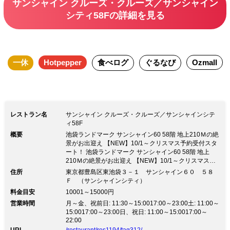
サンシャイン クルーズ・クルーズ／サンシャイン
のパフォーマンスを生み出す。五感を刺
シティ58Fの詳細を見る
激するテーブルパフォーマンスで仕上げ
る最高のクオリティを絶景空間で楽しん
でいただくモダンフレンチ。
一休
Hotpepper
食べログ
ぐるなび
Ozmall
レストラン名
サンシャイン クルーズ・クルーズ／サンシャインシテ
ィ58F
概要
池袋ランドマーク サンシャイン60 58階 地上210Ｍの絶
景がお出迎え 【NEW】10/1～クリスマス予約受付スタ
ート！ 池袋ランドマーク サンシャイン60 58階 地上
210Ｍの絶景がお出迎え 【NEW】10/1～クリスマス予
約受付スタート！５８Ｆという高層階から眺める景色は
住所
東京都豊島区東池袋３－１ サンシャイン６０ ５８
まさに絶景。 五感をくすぐるイタリアンフレンチをコ
Ｆ （サンシャインシティ）
ース形式でお楽しみいただけます。 2020年8月より平
料金目安
10001～15000円
日限定でアフタヌーンティーもスタート。 新生活様式
営業時間
月～金、祝前日: 11:30～15:0017:00～23:00土: 11:00～
に即したウイルス感染防止対策を実施しており、様々な
15:0017:00～23:00日、祝日: 11:00～15:0017:00～
用途でご利用がいただけるスカイレストランです。 ■記
22:00
念日・誕生日・各種お祝いにアニバーサリーコース