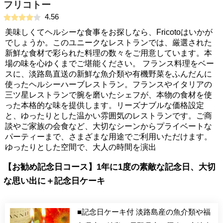
フリコトー
4.56
美味しくてヘルシーな食事をお探しなら、Fricotoはいかが
でしょうか。このユニークなレストランでは、厳選された
新鮮な食材で彩られた料理の数々をご用意しています。本
場の味を心ゆくまでご堪能ください。 フランス料理をベー
スに、淡路島直送の新鮮な魚介類や有機野菜をふんだんに
使ったヘルシーハーブレストラン。フランスやイタリアの
三ツ星レストランで腕を磨いたシェフが、本物の食材を使
った本格的な味を提供します。リーズナブルな価格設定
と、ゆったりとした温かい雰囲気のレストランです。ご商
談やご家族の会食など、大切なシーンからプライベートな
パーティーまで、さまざまな用途でご利用いただけます。
ゆったりとした空間で、大人の時間を演出
【お勧め記念日コース】1年に1度の素敵な記念日、大切
な思い出に＋記念日ケーキ
■記念日ケーキ付 淡路島産の魚介類や福