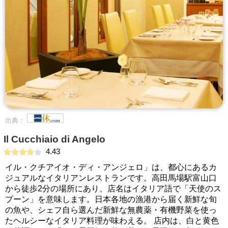
出典：
Il Cucchiaio di Angelo
4.43
イル・クチアイオ・ディ・アンジェロ」は、都心にあるカ
ジュアルなイタリアンレストランです。高田馬場駅富山口
から徒歩2分の場所にあり、店名はイタリア語で「天使のス
プーン」を意味します。日本各地の漁港から届く新鮮な旬
の魚や、シェフ自ら選んだ新鮮な無農薬・有機野菜を使っ
たヘルシーなイタリア料理が味わえる。 店内は、白と黄色