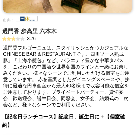
出典：
過門香 歩高里 六本木
3.76
過門香ブルゴーニュは、スタイリッシュかつカジュアルな
CHINESE BAR & RESTAURANTです。四川ソース熟成
豚」「上海小籠包」など、バラエティ豊かな中華タパス
を、こだわりの中国酒や世界各国のワインと一緒にお楽し
みください。 様々なシーンでご利用いただける個室をご用
意しています。 赤を基調としたダイニングスペースや、接
待に最適な円卓個室から最大40名様まで収容可能な個室を
ご用意しております。プライベートパーティー、貸切宴
会、歓送迎会、誕生日会、同窓会、女子会、結婚式の二次
会など、様々なシーンでご利用ください。
【記念日ランチコース】記念日、誕生日に＋【個室確
約】