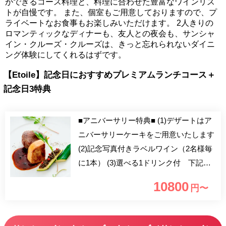
ができるコース料理と、料理に合わせた豊富なワインリス
トが自慢です。 また、個室もご用意しておりますので、プ
ライベートなお食事もお楽しみいただけます。 2人きりの
ロマンティックなディナーも、友人との夜会も、サンシャ
イン・クルーズ・クルーズは、きっと忘れられないダイニ
ング体験にしてくれるはずです。
【Etoile】記念日におすすめプレミアムランチコース＋
記念日3特典
■アニバーサリー特典■ (1)デザートはア
ニバーサリーケーキをご用意いたします
(2)記念写真付きラベルワイン（2名様毎
に1本） (3)選べる1ドリンク付 下記よ
りお選びください グラスワイン、ビー
10800
円〜
ル、ソフトドリンク ※食後のコーヒ
ー・紅茶はおかわり自由です 料理のク
オリティは完成した【その瞬間】に最高