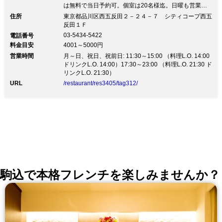
は無料で当日予約可。個室は20名様迄。日曜も営業★
リーズナブルな価格で、温かい雰囲気のレストラン. ご
住所
東京都品川区西五反田２－２４－７ シティコープ西五
商談、ご家族の会食、完全個室を利用してのご接待、歓
反田１Ｆ
送迎会、忘新年会、パーティー、同窓会等色々御利用く
03-5434-5422
電話番号
ださい。貸切は40名様くらい迄です。テーオーシや五
料金目安
4001～5000円
反田文化センター、雅叙園からも徒歩圏です。 ★契約
営業時間
農家による季節の有機野菜と産地直送の厳選された素材
月～日、祝日、祝前日: 11:30～15:00 （料理L.O. 14:00
をふんだんに使った料理。 ★フランスやイタリアの三
ドリンクL.O. 14:00）17:30～23:00 （料理L.O. 21:30 ド
ツ星レストランで修行したシェフによる、本物の素材に
リンクL.O. 21:30）
こだわった本場の味をお楽しみ下さい。 ★パーティー
URL
/restaurant/res3405/tag312/
の際はご相談ください。日曜祝日も営業です ★ソムリ
エ厳選のお手ごろな価格からご用意したワインは100種
類以上 ★送料無料のパーティ料理宅配サービスもござ
います。オフィスやご自宅でどうぞ ★ワインのお持込
も可能です。（抜栓料1本2000円）
駒込で本格フレンチを楽しみませんか？