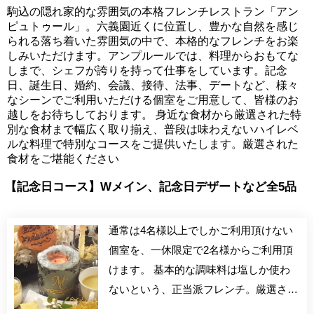
駒込の隠れ家的な雰囲気の本格フレンチレストラン「アン
ピュトゥール」。六義園近くに位置し、豊かな自然を感じ
られる落ち着いた雰囲気の中で、本格的なフレンチをお楽
しみいただけます。アンプルールでは、料理からおもてな
しまで、シェフが誇りを持って仕事をしています。記念
日、誕生日、婚約、会議、接待、法事、デートなど、様々
なシーンでご利用いただける個室をご用意して、皆様のお
越しをお待ちしております。 身近な食材から厳選された特
別な食材まで幅広く取り揃え、普段は味わえないハイレベ
ルな料理で特別なコースをご提供いたします。厳選された
食材をご堪能ください
【記念日コース】Wメイン、記念日デザートなど全5品
通常は4名様以上でしかご利用頂けない
個室を、一休限定で2名様からご利用頂
けます。 基本的な調味料は塩しか使わ
ないという、正当派フレンチ。厳選され
た食材を使用し、食材の持つ旨味を引き