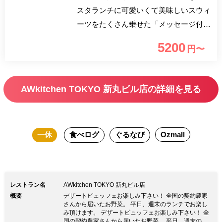
スタランチに可愛いくて美味しいスウィ
ーツをたくさん乗せた「メッセージ付き
プレート」をご用意いたしました。 ■乾
5200
円〜
杯ドリンク ・スパークリングワインorノ
ンアルコールスパークリングワイン 記
念日や誕生日、WEDDINGなど、大切な
AWkitchen TOKYO 新丸ビル店の詳細を見る
方の特別な日のお祝いにぴったりです！
「メッセージプレート」付き！ 栗をメ
インとした5種類のモンブランや紫い
一休
食べログ
ぐるなび
Ozmall
も、洋梨、かぼちゃなど秋の味覚のデザ
ートに加えシャインマスカットと葡萄も
ご堪能いただけます！ 契約農家から届
いた「季節野菜のサラダバー」や「季節
レストラン名
AWkitchen TOKYO 新丸ビル店
のお野菜を使用したAW自慢の選べるパ
概要
デザートビュッフェお楽しみ下さい！ 全国の契約農家
スタ」「ドリンクバー」もお愉しみいた
さんから届いたお野菜。 平日、週末のランチでお楽し
み頂けます。 デザートビュッフェお楽しみ下さい！ 全
だけます。
国の契約農家さんから届いたお野菜。 平日、週末のラ