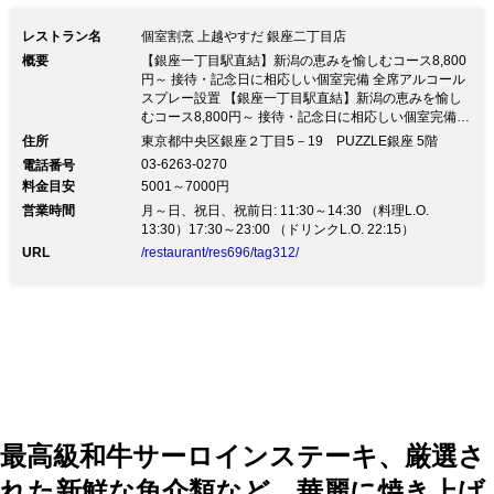
の会食にもご利用下さい。 開放的な落
レストラン名
個室割烹 上越やすだ 銀座二丁目店
ち着き空間で、旬のおすすめと新潟の食
概要
【銀座一丁目駅直結】新潟の恵みを愉しむコース8,800
材を使ったランチをご堪能ください。
円～ 接待・記念日に相応しい個室完備 全席アルコール
スプレー設置 【銀座一丁目駅直結】新潟の恵みを愉し
天井の高さを生かした開放的な空間で至
むコース8,800円～ 接待・記念日に相応しい個室完備
全席アルコールスプレー設置新潟のお米とお酒が愉しめ
福のランチタイムをお楽しみください。
住所
東京都中央区銀座２丁目5－19 PUZZLE銀座 5階
る個室割烹の店 大小合わせて12部屋の個室・半個室完
03-6263-0270
電話番号
備ですので、他のお客様との接点も少なく感染症拡大防
料金目安
5001～7000円
止に安心です。 また、館内に喫煙スペースございます
営業時間
【ランチ】11：30〜15:00（ラストオーダー14:00）
月～日、祝日、祝前日: 11:30～14:30 （料理L.O.
【ディナー】月～金 17：30～23:00（ラストオーダー
13:30）17:30～23:00 （ドリンクL.O. 22:15）
22:00） 土日祝17:30～22：00（ラストオーダー
URL
/restaurant/res696/tag312/
21:00） ◆お部屋案内 完全個室：４部屋 / 半個室：8部
屋 / テーブル席：2～12名様 皆様のご来店を心よりお待
ち申し上げております。 上越やすだスタッフ一同
最高級和牛サーロインステーキ、厳選さ
れた新鮮な魚介類など、華麗に焼き上げ