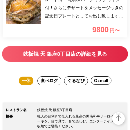
付！さらにデザートをメッセージつきの
記念日プレートとしてお出し致します。
記念日でなくともご利用可能です。
9800
円〜
鉄板焼 天 銀座8丁目店の詳細を見る
一休
食べログ
ぐるなび
Ozmall
レストラン名
鉄板焼 天 銀座8丁目店
top
概要
職人の目利きで仕入れる最高の黒毛和牛サーロインステ
ーキを、目で見て、音で楽しむ、エンターテイメント鉄
板焼でご堪能ください。