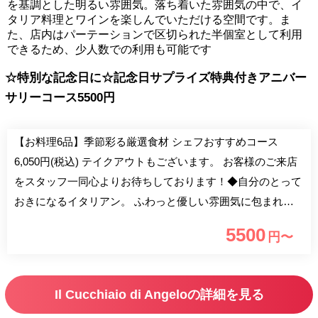
を基調とした明るい雰囲気。落ち着いた雰囲気の中で、イ
タリア料理とワインを楽しんでいただける空間です。ま
た、店内はパーテーションで区切られた半個室として利用
できるため、少人数での利用も可能です
☆特別な記念日に☆記念日サプライズ特典付きアニバー
サリーコース5500円
【お料理6品】季節彩る厳選食材 シェフおすすめコース
6,050円(税込) テイクアウトもございます。 お客様のご来店
をスタッフ一同心よりお待ちしております！◆自分のとって
おきになるイタリアン。 ふわっと優しい雰囲気に包まれる
空間はお食事からご宴会までシーンは様々。 お店貸切も20
5500
円〜
名様～50名様と手軽に叶うのも魅力。 ◆素材が活きた料理
たち シェフが自ら足と舌で探し選んだ無農薬＆有機野菜や
築地をはじめ、愛媛の漁港より届く新鮮な旬魚を使った料理
Il Cucchiaio di Angeloの詳細を見る
がこだわり。素材本来の味とシェフの確かな技術・感性が織