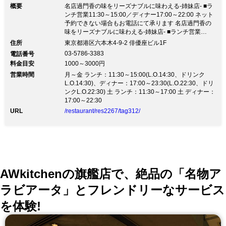
概要
名店過門香の味をリーズナブルに味わえる-姉妹店- ■ラ
ンチ営業11:30～15:00／ディナー17:00～22:00 ネット
予約できない場合もお電話にて承ります 名店過門香の
味をリーズナブルに味わえる-姉妹店- ■ランチ営業
11:30～15:00／ディナー17:00～22:00 ネット予約でき
住所
東京都港区六本木4-9-2 俳優座ビル1F
ない場合もお電話にて承ります11/14（土）～土曜日の
03-5786-3383
電話番号
営業を再開いたします！ 営業時間について080-4471-
料金目安
1000～3000円
3428（店長直通）へお問い合わせください。 【安全・
営業時間
安心】 1. スタッフ・お客様の検温を実施（37.5℃以上
月～金 ランチ：11:30～15:00(L.O.14:30、ドリンク
ある方のご入店はお断りします） 2. ご来店時は手指の
L.O.14:30)、ディナー：17:00～23:30(L.O.22:30、ドリ
殺菌、入店・店内移動の際はマスクの着用（ハンカチ使
ンクL.O.22:30) 土 ランチ：11:30～17:00 土 ディナー：
用）をお願いします 3. ドアノブ・取っ手・洗面台・ト
17:00～22:30
イレ・レジ等は30分に1回、テーブル・お盆等は都度消
URL
/restaurant/res2267/tag312/
毒 4. スタッフマスク着用、手指の洗浄・殺菌を15分に
1回実施 全卓仕切りテーブル、卓上除菌器設置しており
ます ご協力をお願いします。
AWkitchenの旗艦店で、絶品の「名物ア
ラビアータ」とフレンドリーなサービス
を体験!