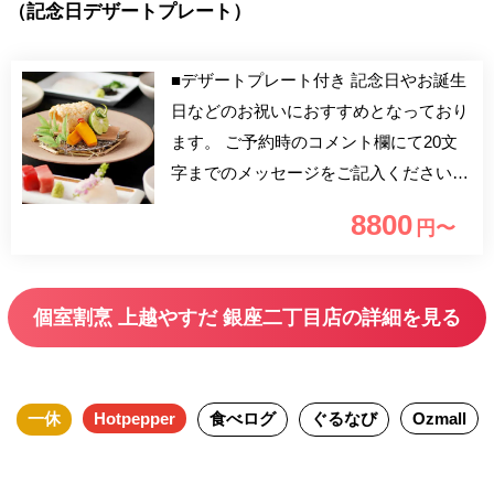
（記念日デザートプレート）
■デザートプレート付き 記念日やお誕生
日などのお祝いにおすすめとなっており
ます。 ご予約時のコメント欄にて20文
字までのメッセージをご記入ください。
1グループ1皿となります。 ■選べる1ド
8800
円〜
リンクメニュー 生ビール、【日本
酒】八海山を含む、新潟厳選日本酒10
種、ソフトドリンク ※季節・仕入状況
個室割烹 上越やすだ 銀座二丁目店の詳細を見る
により異なります。 【銀座一丁目駅直
結の大人空間】 両家の顔合わせや大切
なお集まり・ランチご接待・ご会食に
一休
Hotpepper
食べログ
ぐるなび
Ozmall
も、ご満足いただける内容となっており
ます。 歓迎会や送別会、卒業や入学、
就職などのお祝いにも最適！ 法事の後