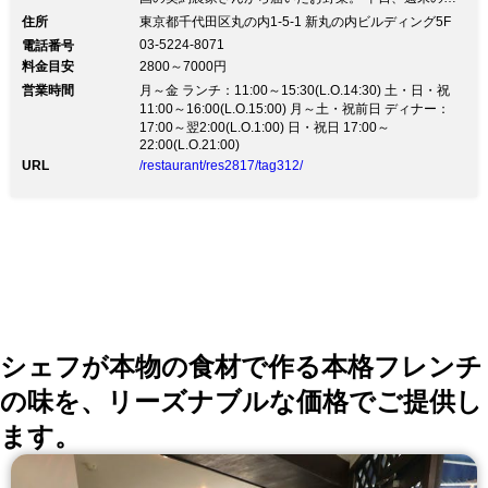
ンチでお楽しみ頂けます。婚礼や結婚式2次会も承って
住所
東京都千代田区丸の内1-5-1 新丸の内ビルディング5F
おります。 貸切や団体様ご利用時にご相談ください。
03-5224-8071
電話番号
パーティープランに！ お野菜いっぱい、美味しい手打
料金目安
2800～7000円
ちパスタのコースに飲み放題つきのプランが登場です。
営業時間
ランチは人気のブッフェがさらに進化！ボウルで楽しむ
月～金 ランチ：11:00～15:30(L.O.14:30) 土・日・祝
カスタムサラダのブッフェです♪
11:00～16:00(L.O.15:00) 月～土・祝前日 ディナー：
17:00～翌2:00(L.O.1:00) 日・祝日 17:00～
22:00(L.O.21:00)
URL
/restaurant/res2817/tag312/
シェフが本物の食材で作る本格フレンチ
の味を、リーズナブルな価格でご提供し
ます。