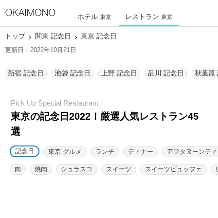
ホテル
レストラン
東京
東京
トップ
関東 記念日
東京 記念日
更新日：2022年10月21日
新宿 記念日
池袋 記念日
上野 記念日
品川 記念日
秋葉原
東京の記念日2022！厳選人気レストラン45
選
記念日
東京 グルメ
ランチ
ディナー
アフタヌーンティ
肉
焼肉
シュラスコ
スイーツ
スイーツビュッフェ