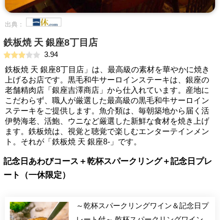
出典：
鉄板焼 天 銀座8丁目店
3.94
鉄板焼 天 銀座8丁目店」は、最高級の素材を華やかに焼き
上げるお店です。黒毛和牛サーロインステーキは、銀座の
老舗精肉店「銀座吉澤商店」から仕入れています。産地に
こだわらず、職人が厳選した最高級の黒毛和牛サーロイン
ステーキをご提供します。魚介類は、毎朝築地から届く活
伊勢海老、活鮑、ウニなど厳選した新鮮な食材を焼き上げ
ます。鉄板焼は、視覚と聴覚で楽しむエンターテインメン
ト。それが「鉄板焼 天 銀座8-」です。
記念日あわびコース＋乾杯スパークリング＋記念日プレ
ート（一休限定）
～乾杯スパークリングワイン＆記念日プ
レート付～ 乾杯スパークリングワイン