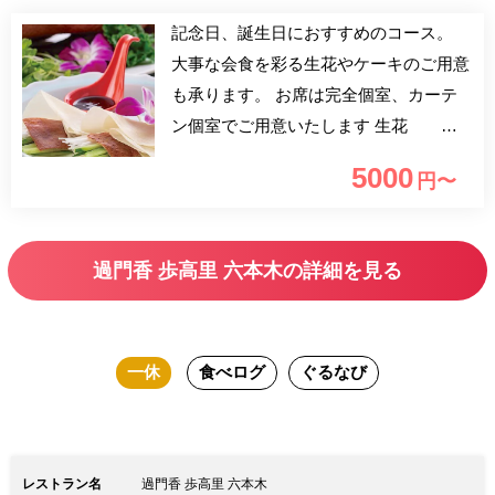
記念日、誕生日におすすめのコース。
大事な会食を彩る生花やケーキのご用意
も承ります。 お席は完全個室、カーテ
ン個室でご用意いたします 生花 ：
＋6,000円 ケーキ ：＋4,000円 ※詳細
5000
円〜
は直接店舗へお電話にて承ります。
過門香 歩高里 六本木の詳細を見る
一休
食べログ
ぐるなび
レストラン名
過門香 歩高里 六本木