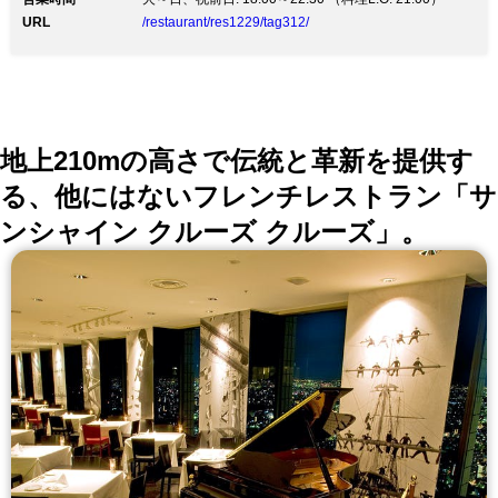
したシェフが一摘みの塩によって引き出す、 素材本来
URL
/restaurant/res1229/tag312/
の豊かな味わいをご堪能ください。 記念日、誕生日、
結納、顔合わせ、接待、慶事、法事、デートにもご利用
いただけます。 皆さまの特別な日、大切な一日に特別
な時間をお過ごしくださいませ。 ◆記念日コース◆ ス
パークリングワイン＆記念日デザート付『記念日コー
ス』10,000円（税抜） ◆個室確約◆ お薦めコース
7,300円（税抜）～
地上210mの高さで伝統と革新を提供す
る、他にはないフレンチレストラン「サ
ンシャイン クルーズ クルーズ」。