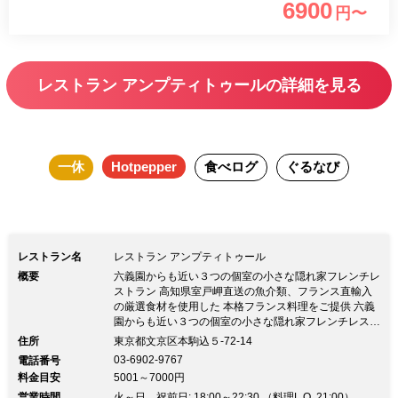
6900
円〜
出すために、食材のすべてを使い切り、
コクのレベルを自在に調整するので、最
後の一口までお楽しみ頂けます。ひっそ
レストラン アンプティトゥールの詳細を見る
りと佇むくつろぎの隠れ家空間で、特別
な料理をお楽しみ下さい。
一休
Hotpepper
食べログ
ぐるなび
レストラン名
レストラン アンプティトゥール
概要
六義園からも近い３つの個室の小さな隠れ家フレンチレ
ストラン 高知県室戸岬直送の魚介類、フランス直輸入
の厳選食材を使用した 本格フランス料理をご提供 六義
園からも近い３つの個室の小さな隠れ家フレンチレスト
ラン 高知県室戸岬直送の魚介類、フランス直輸入の厳
住所
東京都文京区本駒込５-72-14
選食材を使用した 本格フランス料理をご提供東京にい
03-6902-9767
電話番号
ながら豊かな自然を感じることができる駒込エリア。
料金目安
5001～7000円
六義園からも近く、落ち着いた雰囲気の中で本格的なフ
営業時間
レンチをお楽しみいただけます。 フランスで長年修行
火～日、祝前日: 18:00～22:30 （料理L.O. 21:00）