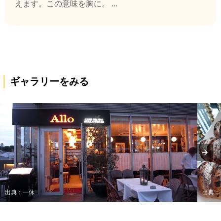
えます。この意味を胸に。 ...
ギャラリーをみる
出典：一休
出典：