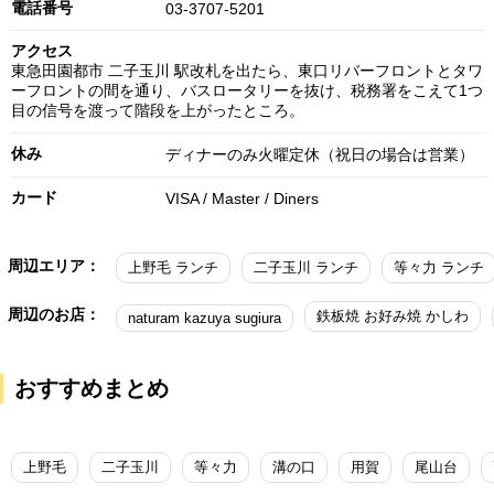
電話番号
03-3707-5201
アクセス
東急田園都市 二子玉川 駅改札を出たら、東口リバーフロントとタワ
ーフロントの間を通り、バスロータリーを抜け、税務署をこえて1つ
目の信号を渡って階段を上がったところ。
休み
ディナーのみ火曜定休（祝日の場合は営業）
カード
VISA / Master / Diners
周辺エリア：
上野毛 ランチ
二子玉川 ランチ
等々力 ランチ
周辺のお店：
鉄板焼 お好み焼 かしわ
naturam kazuya sugiura
おすすめまとめ
上野毛
二子玉川
等々力
溝の口
用賀
尾山台