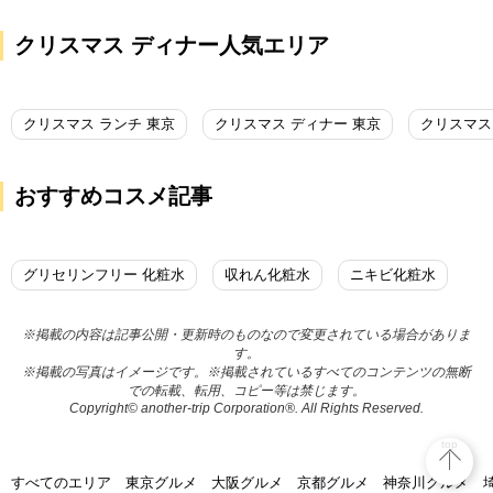
クリスマス ディナー人気エリア
クリスマス ランチ 東京
クリスマス ディナー 東京
クリスマス
おすすめコスメ記事
グリセリンフリー 化粧水
収れん化粧水
ニキビ化粧水
※掲載の内容は記事公開・更新時のものなので変更されている場合がありま
す。
※掲載の写真はイメージです。※掲載されているすべてのコンテンツの無断
での転載、転用、コピー等は禁じます。
Copyright© another-trip Corporation®. All Rights Reserved.
top
すべてのエリア
東京グルメ
大阪グルメ
京都グルメ
神奈川グルメ