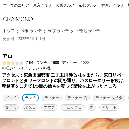
すべてのエリア
東京グルメ
大阪グルメ
京都グルメ
神奈川グルメ
トップ
関東 ランチ
東京 ランチ
上野毛 ランチ
更新日：2022年10月21日
アロ
2.94
ランチ：1600
ディナー：4000
料理ジャンル：フランス料理
アクセス：東急田園都市 二子玉川 駅改札を出たら、東口リバー
フロントとタワーフロントの間を通り、バスロータリーを抜け、
税務署をこえて1つ目の信号を渡って階段を上がったところ。
グルメ
ランチ
ディナー
ディナー 肉
ディナー 女子会
女子会
記念日
ママ会
ビュッフェ
肉
デザート