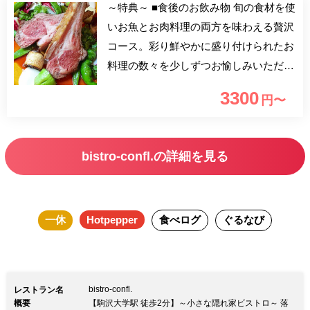
～特典～ ■食後のお飲み物 旬の食材を使
いお魚とお肉料理の両方を味わえる贅沢
コース。彩り鮮やかに盛り付けられたお
料理の数々を少しずつお愉しみいただけ
ます。
3300
円〜
bistro-confl.の詳細を見る
一休
Hotpepper
食べログ
ぐるなび
bistro-confl.
レストラン名
概要
【駒沢大学駅 徒歩2分】～小さな隠れ家ビストロ～ 落