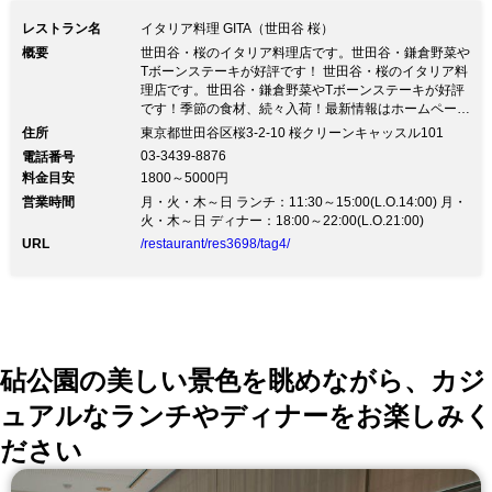
ンツェを拠点として腕を磨いたシェフ福
レストラン名
イタリア料理 GITA（世田谷 桜）
田耕二のおまかせコースをご賞味くださ
概要
世田谷・桜のイタリア料理店です。世田谷・鎌倉野菜や
い。
Tボーンステーキが好評です！ 世田谷・桜のイタリア料
理店です。世田谷・鎌倉野菜やTボーンステーキが好評
です！季節の食材、続々入荷！最新情報はホームページ
からどうぞ。 http://gita-setagaya.com/
住所
東京都世田谷区桜3-2-10 桜クリーンキャッスル101
03-3439-8876
電話番号
料金目安
1800～5000円
営業時間
月・火・木～日 ランチ：11:30～15:00(L.O.14:00) 月・
火・木～日 ディナー：18:00～22:00(L.O.21:00)
URL
/restaurant/res3698/tag4/
砧公園の美しい景色を眺めながら、カジ
ュアルなランチやディナーをお楽しみく
ださい