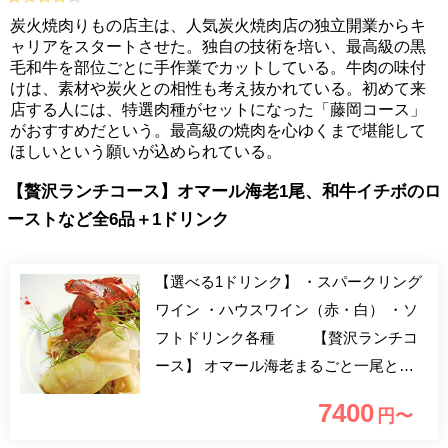
炭火焼肉りもの店主は、人気炭火焼肉店の独立開業からキ
ャリアをスタートさせた。独自の技術を培い、最高級の黒
毛和牛を部位ごとに手作業でカットしている。牛肉の味付
けは、素材や炭火との相性も考え抜かれている。初めて来
店する人には、特選肉種がセットになった「藤岡コース」
がおすすめだという。最高級の焼肉を心ゆくまで堪能して
ほしいという願いが込められている。
【贅沢ランチコース】オマール海老1尾、和牛イチボのロ
ーストなど全6品＋1ドリンク
【選べる1ドリンク】 ・スパークリング
ワイン ・ハウスワイン（赤・白） ・ソ
フトドリンク各種 【贅沢ランチコ
ース】 オマール海老まるごと一尾と和
牛イチボなど、お誕生日や記念日にピッ
7400
円〜
タリの贅沢コースです