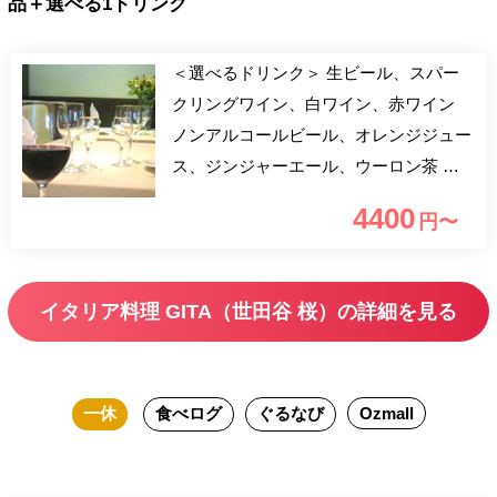
品＋選べる1ドリンク
＜選べるドリンク＞ 生ビール、スパー
クリングワイン、白ワイン、赤ワイン
ノンアルコールビール、オレンジジュー
ス、ジンジャーエール、ウーロン茶 選
べる1ドリンク＆食後のカフェが付いた
4400
円〜
ランチプランをご提供いたします。 前
菜、パスタ、メインは牛フィレ肉のグリ
ル、デザートが付いた全6品のランチで
イタリア料理 GITA（世田谷 桜）の詳細を見る
す。 大切な日のご利用にもおすすめで
す。 無農薬栽培の江戸東京野菜・世田
谷野菜・鎌倉野菜をはじめ、安心してお
一休
食べログ
ぐるなび
Ozmall
楽しみ頂ける食材をセレクト。お食事内
容は、仕入れ状況や旬によりおまかせで
ご提供しております。是非、本場フィレ