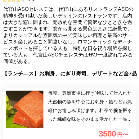
代官山ASOセレステは、代官山にあるリストランテASOの
精神を受け継いだ美しいデザインのレストランです。店内
は大きな窓に囲まれ、開放的な空間で贅沢なひとときを過
ごすことができます。窓から見える景色はまさに絶景で、
よりカジュアルな雰囲気の中で美味しい料理と最高のサー
ビスを楽しめること間違いなし。ロマンティックなディナ
ースポットを探している人も、特別な日を祝う場所を探し
ている人も、代官山ASOチェレステはぜひ一度訪れてみる
価値がある。
【ランチ―ス】お刺身、にぎり寿司、デザートなど全7品
毎朝、豊洲市場に行き吟味して仕入れた
天然物の魚を中心にお刺身・鮨などお気
軽にお愉しみ頂けます。料亭で腕を振る
った繊細な味をそのまま活かした一品料
理、お料理によく合うお酒もご用意して
3500
円〜
おります。