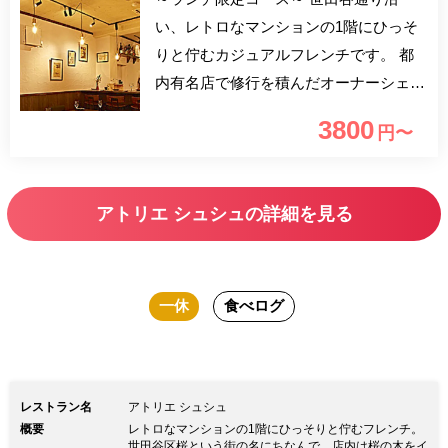
い、レトロなマンションの1階にひっそ
りと佇むカジュアルフレンチです。 都
内有名店で修行を積んだオーナーシェフ
が作る料理は古典的ながらも古臭さを感
3800
円〜
じず、重すぎず、コース料理でもデザー
トまで楽しんでいただけるよう組み立て
ています。 忙しい日常を忘れてこだわ
アトリエ シュシュの詳細を見る
りのお料理をお楽しみください。
一休
食べログ
レストラン名
アトリエ シュシュ
概要
レトロなマンションの1階にひっそりと佇むフレンチ。
世田谷区桜という街の名にちなんで、店内は桜の木をイ