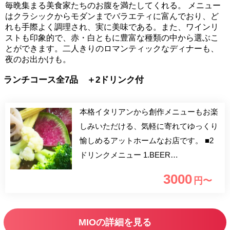
毎晩集まる美食家たちのお腹を満たしてくれる。 メニュー
はクラシックからモダンまでバラエティに富んでおり、ど
れも手際よく調理され、実に美味である。また、ワインリ
ストも印象的で、赤・白ともに豊富な種類の中から選ぶこ
とができます。二人きりのロマンティックなディナーも、
夜のお出かけも。
ランチコース全7品 ＋2ドリンク付
本格イタリアンから創作メニューもお楽
しみいただける、気軽に寄れてゆっくり
愉しめるアットホームなお店です。 ■2
ドリンクメニュー 1.BEER
2.WINE（RED/WHITE）
3000
円〜
3.CAMPARI/CASSIS (ORANGE/SODA)
4.SOFT DRINK (ORANGE/ICE TEA)
MIOの詳細を見る