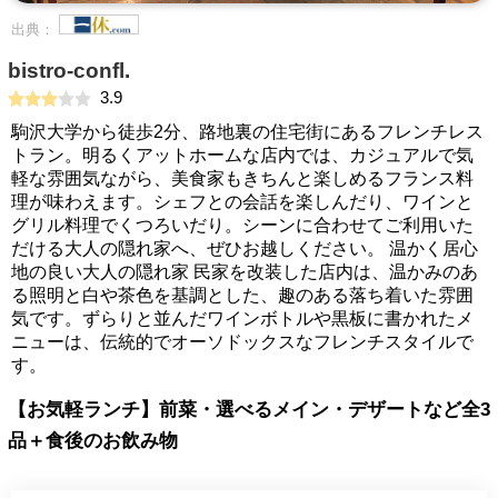
出典：
bistro-confl.
3.9
駒沢大学から徒歩2分、路地裏の住宅街にあるフレンチレス
トラン。明るくアットホームな店内では、カジュアルで気
軽な雰囲気ながら、美食家もきちんと楽しめるフランス料
理が味わえます。シェフとの会話を楽しんだり、ワインと
グリル料理でくつろいだり。シーンに合わせてご利用いた
だける大人の隠れ家へ、ぜひお越しください。 温かく居心
地の良い大人の隠れ家 民家を改装した店内は、温かみのあ
る照明と白や茶色を基調とした、趣のある落ち着いた雰囲
気です。ずらりと並んだワインボトルや黒板に書かれたメ
ニューは、伝統的でオーソドックスなフレンチスタイルで
す。
【お気軽ランチ】前菜・選べるメイン・デザートなど全3
品＋食後のお飲み物