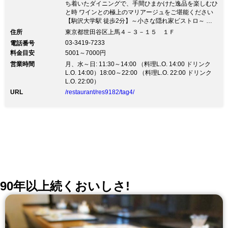
ち着いたダイニングで、手間ひまかけた逸品を楽しむひ
と時 ワインとの極上のマリアージュをご堪能ください
【駒沢大学駅 徒歩2分】～小さな隠れ家ビストロ～ 落
ち着いたダイニングで、手間ひまかけた逸品を楽しむひ
住所
東京都世田谷区上馬４－３－１５ １Ｆ
と時 ワインとの極上のマリアージュをご堪能ください
03-3419-7233
電話番号
裏路地の住宅街に佇む隠れ家フレンチ『ビストロ コン
料金目安
5001～7000円
フル』 昔ながらの民家を改築したレストランのドアを
営業時間
開けると、 明るく心地良い雰囲気で肩肘はらずに寛げ
月、水～日: 11:30～14:00 （料理L.O. 14:00 ドリンク
る温かい空間が広がります。 “大人が安心して楽しめ
L.O. 14:00）18:00～22:00 （料理L.O. 22:00 ドリンク
る、きちんとしたビストロ” 伝統的なビストロ料理を軸
L.O. 22:00）
に、季節の食材をふんだんに使った多彩な逸品と 豊富
URL
/restaurant/res9182/tag4/
に取り揃えたワインをお楽しみください。 グラスワイ
ンは常時10種類以上。お料理やお好みに合わせてご提
案いたします。 仕入れによって変わるその日の黒板メ
ニューや、 パーティなどに合わせて季節のコース料理
（5,000円）もご用意しています。 色調をおさえた落ち
着いたダイニングは、ゆったり過ごせるカウンターから
語らいを楽しめるテーブル席に、接待やご家族でもご利
用いただける個室まで。 様々なシーンに合わせてご利
用ください。
90年以上続くおいしさ!