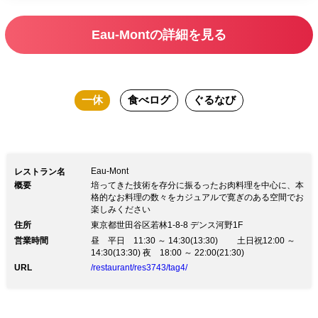
Eau-Montの詳細を見る
一休
食べログ
ぐるなび
Eau-Mont
レストラン名
概要
培ってきた技術を存分に振るったお肉料理を中心に、本
格的なお料理の数々をカジュアルで寛ぎのある空間でお
楽しみください
住所
東京都世田谷区若林1-8-8 デンス河野1F
営業時間
昼 平日 11:30 ～ 14:30(13:30) 土日祝12:00 ～
14:30(13:30) 夜 18:00 ～ 22:00(21:30)
URL
/restaurant/res3743/tag4/