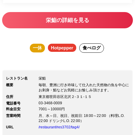
栄鮨の詳細を見る
一休
Hotpepper
食べログ
レストラン名
栄鮨
概要
毎朝、豊洲に行き吟味して仕入れた天然物の魚を中心に
お刺身・鮨などお気軽にお愉しみ頂けます。
住所
東京都世田谷区北沢２-３１-１５
03-3468-0009
電話番号
料金目安
7001～10000円
営業時間
月、水～日、祝日、祝前日: 18:00～22:00 （料理L.O.
22:00 ドリンクL.O. 22:00）
URL
/restaurant/res3702/tag4/