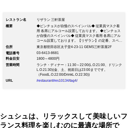
レストラン名
リザラン 三軒茶屋
概要
◆ピンチョスが自慢のスペインバル◆ 従業員マスク着
用 各席にアルコール設置しております。 ◆ピンチョス
が自慢のスペインバル◆ 従業員マスク着用 各席にアル
コール設置しております。【リザラン】の定番、スペイ
ン北部バスク地方の名物料理ピンチョスは気軽につまめ
住所
東京都世田谷区太子堂4-23-11 GEMS三軒茶屋2F
るかわいいサイズで月替わりで10種類以上ご用意して
03-6413-8681
電話番号
おります。 東急 田園都市線・世田谷線 三軒茶屋駅から
料金目安
1800～4800円
徒歩1分半 アクセスも良好です。 今日はスペイン料理
営業時間
で一つまみしませんか？ スペインから直輸入した雑貨
ランチ・ディナー：11:30～22:00(L.O.21:00、ドリンク
やタイルで彩られた明るくておしゃれな雰囲気の中、オ
L.O.21:30)(金、土、祝前日は23:00までです。
ープンキッチン前のバーカウンターでの一人飲みや、一
（FoodL.O.22:00/DrinkL.O.22:30))
杯から立ち寄れる立ち飲み席、ゆったり座れるソファー
URL
/restaurant/res10134/tag4/
席など、シチュエーションに合わせてお楽しみくださ
い。 3,980円から飲み放題付きプランございますので、
お楽しみ下さい♪
シュシュは、リラックスして美味しいフ
ランス料理を楽しむのに最適な場所で