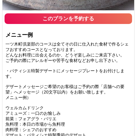
このプランを予約する
メニュー例
一ツ木町倶楽部のコースは全てその日に仕入れた食材で作るシェ
フおすすめコースとなっております。
どんなお料理に出会えるのか、どうぞ楽しみにご来店下さい。
ご予約の際にアレルギーや苦手な食材などお申し出下さい。
・パティシエ特製デザートにメッセージプレートをお付けしま
す。
デザートメッセージご希望のお客様はご予約の際「店舗への要
望」へメッセージ（20文字以内）をお願い致します。
メニュー例）
ウェルカムドリンク
アミューズ：一口のお愉しみ
前菜：フォアグラ・バリエ
魚料理：本日の市場から魚料理
肉料理：シェフのおすすめ
デザート：パティシエ特製季節のデザート