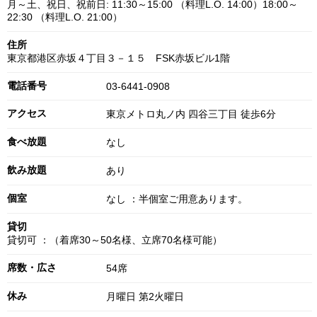
月～土、祝日、祝前日: 11:30～15:00 （料理L.O. 14:00）18:00～
22:30 （料理L.O. 21:00）
住所
東京都港区赤坂４丁目３－１５ FSK赤坂ビル1階
電話番号
03-6441-0908
アクセス
東京メトロ丸ノ内 四谷三丁目 徒歩6分
食べ放題
なし
飲み放題
あり
個室
なし ：半個室ご用意あります。
貸切
貸切可 ：（着席30～50名様、立席70名様可能）
席数・広さ
54席
休み
月曜日 第2火曜日