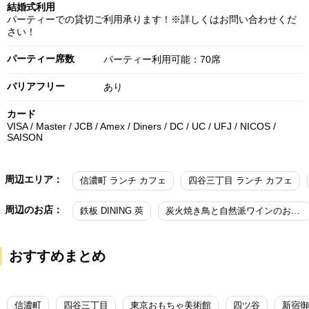
結婚式利用
パーティーでの貸切ご利用承ります！※詳しくはお問い合わせくだ
さい！
パーティー席数
パーティー利用可能：70席
バリアフリー
あり
カード
VISA / Master / JCB / Amex / Diners / DC / UC / UFJ / NICOS /
SAISON
周辺エリア：
信濃町 ランチ カフェ
四谷三丁目 ランチ カフェ
周辺のお店：
鉄板 DINING 莢
炭火焼き鳥と自然派ワインのお店Gallo
おすすめまとめ
信濃町
四谷三丁目
東京おもちゃ美術館
四ツ谷
新宿御