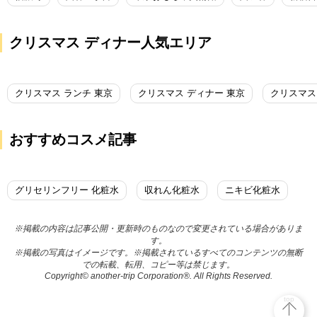
クリスマス ディナー人気エリア
クリスマス ランチ 東京
クリスマス ディナー 東京
クリスマス
おすすめコスメ記事
グリセリンフリー 化粧水
収れん化粧水
ニキビ化粧水
※掲載の内容は記事公開・更新時のものなので変更されている場合がありま
す。
※掲載の写真はイメージです。※掲載されているすべてのコンテンツの無断
での転載、転用、コピー等は禁じます。
Copyright© another-trip Corporation®. All Rights Reserved.
top