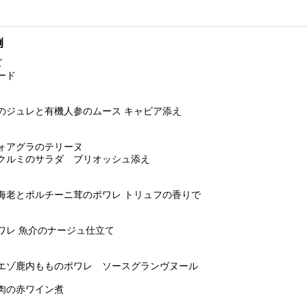
例
ズ
ード
ジュレと有機人参のムース キャビア添え
ォアグラのテリーヌ
ルミのサラダ ブリオッシュ添え
老とポルチーニ茸のポワレ トリュフの香りで
レ 魚介のナージュ仕立て
ゾ鹿内もものポワレ ソースグランヴヌール
肉の赤ワイン煮