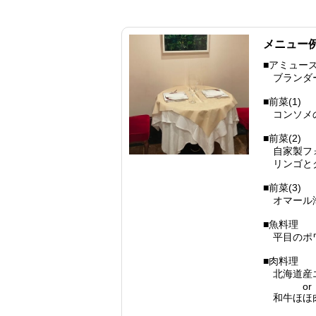
メニュー
■アミュー
ブランダ
■前菜(1)
コンソメの
■前菜(2)
自家製フ
リンゴとク
■前菜(3)
オマール海
■魚料理
平目のポワ
■肉料理
北海道産エ
or
和牛ほほ