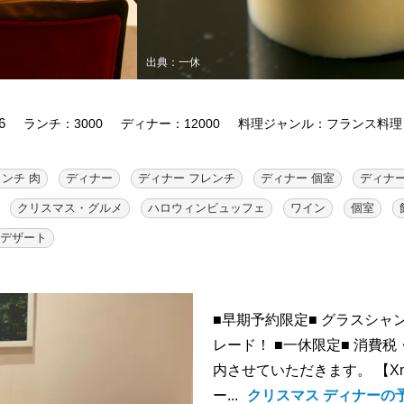
出典：一休
6
ランチ：3000
ディナー：12000
料理ジャンル：フランス料理
ランチ 肉
ディナー
ディナー フレンチ
ディナー 個室
ディナー
クリスマス・グルメ
ハロウィンビュッフェ
ワイン
個室
デザート
■早期予約限定■ グラスシ
レード！ ■一休限定■ 消費
内させていただきます。 【Xm
ー...
クリスマス ディナーの