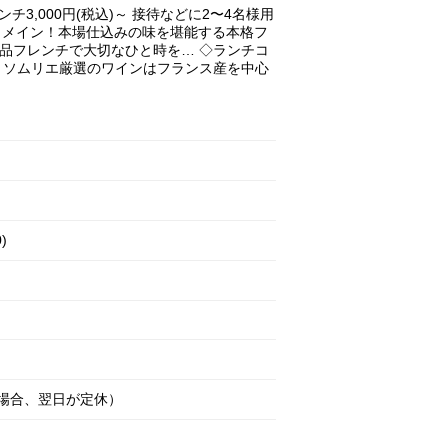
3,000円(税込)～ 接待などに2〜4名様用
前菜＆メイン！本場仕込みの味を堪能する本格フ
の絶品フレンチで大切なひと時を… ◇ランチコ
ージュ ソムリエ厳選のワインはフランス産を中心
)
の場合、翌日が定休）