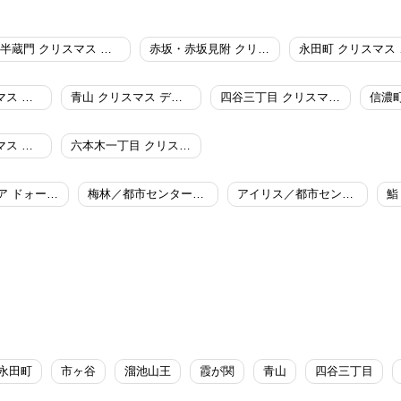
半蔵門 クリスマス ディナー
赤坂・赤坂見附 クリスマス ディナー
永田
霞が関 クリスマス ディナー
青山 クリスマス ディナー
四谷三丁目 クリスマス ディナー
虎ノ門 クリスマス ディナー
六本木一丁目 クリスマス ディナー
ピッツェリア ドォーロ 麹町店
梅林／都市センターホテル
アイリス／都市センターホテル
鮨
永田町
市ヶ谷
溜池山王
霞が関
青山
四谷三丁目