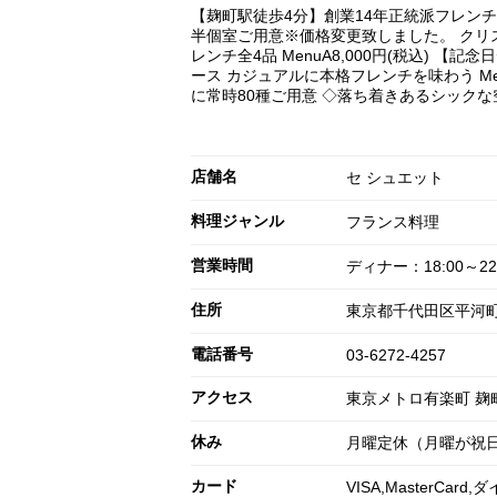
【麹町駅徒歩4分】創業14年正統派フレンチ 
半個室ご用意※価格変更致しました。 クリス
レンチ全4品 MenuA8,000円(税込
ース カジュアルに本格フレンチを味わう Me
に常時80種ご用意 ◇落ち着きあるシック
店舗名
セ シュエット
料理ジャンル
フランス料理
営業時間
ディナー：18:00～22:0
住所
東京都千代田区平河町1-
電話番号
03-6272-4257
アクセス
東京メトロ有楽町 麹
休み
月曜定休（月曜が祝日
カード
VISA,MasterCa