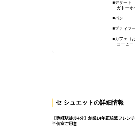
■デザート
ガトーオペ
■パン
■プティフ
■カフェ（
コーヒー 
セ シュエットの詳細情報
【麹町駅徒歩4分】創業14年正統派フレンチ 
半個室ご用意