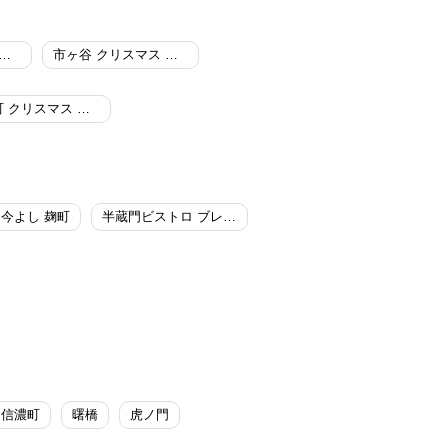
町 クリスマス ディナー
市ヶ谷 クリスマス ディナー
信濃町 クリスマス ディナー
 今よし 麹町
半蔵門ビストロ ブレインストーミング
信濃町
曙橋
虎ノ門