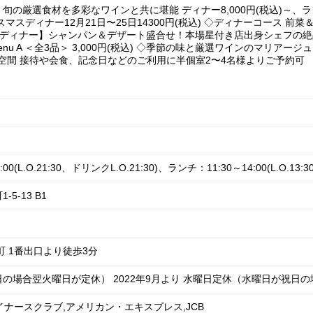
旬の厳選食材を多彩なワインと共に堪能 ディナー8,000円(税込)～、ランチ
マスディナー12月21日〜25日14300円(税込) ◇ディナーコース 
) 【記念日ディナー】シャンパン＆デザート盛合せ！本場星付き店出身シェフ
nu A ＜全3品＞ 3,000円(税込) ◇季節の味と厳選ワインのマリア
な空間 接待や会食、記念日などのご利用に半個室2〜4名様よりご予約可
0(L.O.21:30、ドリンクL.O.21:30)、ランチ：11:30～14:00(L.O.13:30
5-13 B1
町 1番出口より徒歩3分
の場合翌火曜日が定休） 2022年9月より 水曜日定休（水曜日が祝日
rd,ダイナースクラブ,アメリカン・エキスプレス,JCB