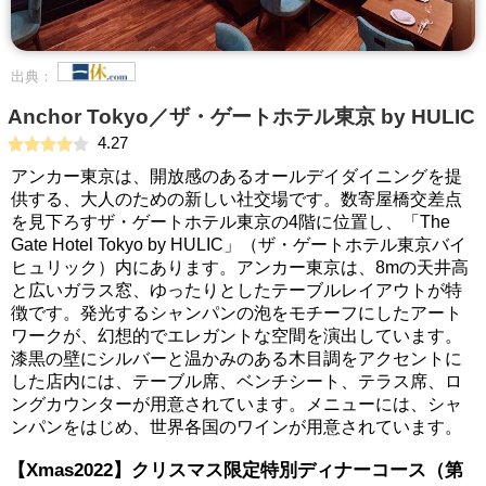
出典：
Anchor Tokyo／ザ・ゲートホテル東京 by HULIC
4.27
アンカー東京は、開放感のあるオールデイダイニングを提
供する、大人のための新しい社交場です。数寄屋橋交差点
を見下ろすザ・ゲートホテル東京の4階に位置し、「The
Gate Hotel Tokyo by HULIC」（ザ・ゲートホテル東京バイ
ヒュリック）内にあります。アンカー東京は、8mの天井高
と広いガラス窓、ゆったりとしたテーブルレイアウトが特
徴です。発光するシャンパンの泡をモチーフにしたアート
ワークが、幻想的でエレガントな空間を演出しています。
漆黒の壁にシルバーと温かみのある木目調をアクセントに
した店内には、テーブル席、ベンチシート、テラス席、ロ
ングカウンターが用意されています。メニューには、シャ
ンパンをはじめ、世界各国のワインが用意されています。
【Xmas2022】クリスマス限定特別ディナーコース（第