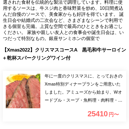
選された食材を伝統的な製法で調理しています。料理に使
用するソースは、牛スジ肉と香味野菜を炒め、10日間煮込
んだ自慢のソースで、美食家からも好評を得ています。 誕
生日会や結婚式の二次会など、さまざまなシーンで利用で
きる個室も完備。上質な空間で最高のひとときをお過ごし
ください。 家族や親しい友人との食事会や誕生日会は、い
つだって特別なもの。銀座サンミホンの個室で
【Xmas2022】クリスマスコースA 黒毛和牛サーロイン
＋乾杯スパークリングワイン付
年に一度のクリスマスに、とっておきの
Xmas特別ディナープランをご用意いた
しました。アミューズから始まり、Wオ
ードブル・スープ・魚料理・肉料理・プ
レデセール・嬉しいクリスマススペシャ
25410
円〜
ルデザート付となります。素敵なひとと
きを大切な方とぜひお過ごしくださいま