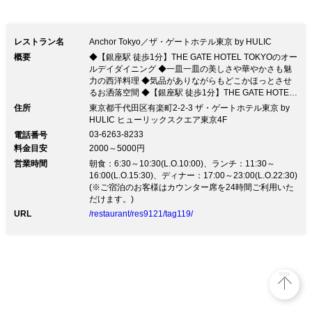
レストラン名
Anchor Tokyo／ザ・ゲートホテル東京 by HULIC
概要
◆【銀座駅 徒歩1分】THE GATE HOTEL TOKYOのオー
ルデイダイニング ◆一皿一皿の美しさや華やかさも魅
力の西洋料理 ◆気品がありながらもどこかほっとさせ
るお洒落空間 ◆【銀座駅 徒歩1分】THE GATE HOTEL
TOKYOのオールデイダイニング ◆一皿一皿の美しさや
住所
東京都千代田区有楽町2-2-3 ザ・ゲートホテル東京 by
華やかさも魅力の西洋料理 ◆気品がありながらもどこ
HULIC ヒューリックスクエア東京4F
かほっとさせるお洒落空間優雅さ漂う空間で厳選した世
03-6263-8233
電話番号
界の銘酒やグラスワインとともに酔いしれる…。 西洋
料金目安
2000～5000円
料理をベースにしたお料理が楽しめる《オールデイダイ
営業時間
ニング》。 妥協のない素材選びと確かな料理法から生
朝食：6:30～10:30(L.O.10:00)、ランチ：11:30～
み出されるお料理は、 目で見ても楽しめる美食揃いで
16:00(L.O.15:30)、ディナー：17:00～23:00(L.O.22:30)
す。 ■ 料理 ■ ・シャルキュトリー ～ソムリエのおつま
(※ご宿泊のお客様はカウンター席を24時間ご利用いた
み～ … 1,850円（税込） ┗ワイン片手にちょっとおつ
だけます。)
まみが欲しい際にオススメの一品です。 ゆったりと過
URL
/restaurant/res9121/tag119/
ごせるお洒落な店内には、テーブル席・カウンター席・
テラス席を完備。 記念日やお祝い事、デートなどそれ
ぞれ目的やシーンに合わせてご利用ください。
top