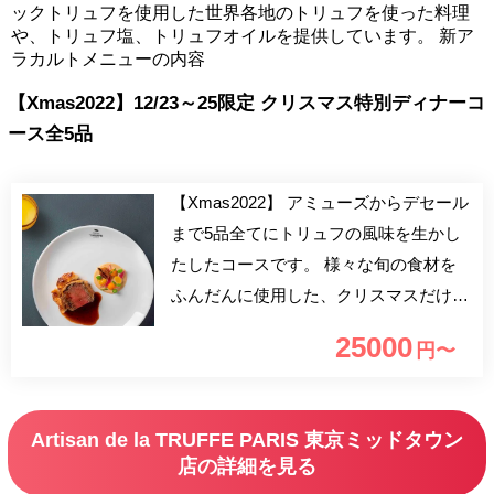
ックトリュフを使用した世界各地のトリュフを使った料理
や、トリュフ塩、トリュフオイルを提供しています。 新ア
ラカルトメニューの内容
【Xmas2022】12/23～25限定 クリスマス特別ディナーコ
ース全5品
【Xmas2022】 アミューズからデセール
まで5品全てにトリュフの風味を生かし
たしたコースです。 様々な旬の食材を
ふんだんに使用した、クリスマスだけの
スペシャルディナーコースです。大切な
25000
円〜
人とのひと時に、東京ミッドタウンのイ
ルミネーションと共に当店でのクリスマ
スディナーをお楽しみください！ ※2時
Artisan de la TRUFFE PARIS 東京ミッドタウン
間制となりますので予めご了承下さい。
店の詳細を見る
※恐れ入りますが、現在、お料理は献立