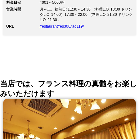
料金目安
4001～5000円
温徹底、マスク着用 ご入店前の手指のアルコール消
営業時間
月～土、祝前日: 11:30～14:30 （料理L.O. 13:30 ドリン
毒、検温のお願い 店内換気・可能な限り席間を離して
クL.O. 14:00）17:30～22:00 （料理L.O. 21:30 ドリンク
のご案内 など、衛生面に最大限配慮して営業していま
L.O. 21:30）
す。 「美・健康・癒し」をコンセプトの【Ginsai 銀
座】 自社農園栽培の旬野菜やチーズを使ったフォトジ
URL
/restaurant/res306/tag119/
ェニックな一皿をお届け。 有機野菜やチーズにぴった
りの厳選ワインも豊富に取り揃えております。 上質で
落ち着いた空間は多彩なシーンに合わせてご利用頂けま
す。 【お料理コース】 カジュアルリッチコース 全9品
2980円 【ランチコース】 土日祝限定Ginsaiスペシャル
コース！4500円など 【席情報】 レイアウトを自由に変
えられるテーブル席2～24名様 カーテン仕切りの半個室
8～10名様/5～26名様 ゆっくり寛げる贅沢空間な完全個
室4～6名様
当店では、フランス料理の真髄をお楽し
みいただけます