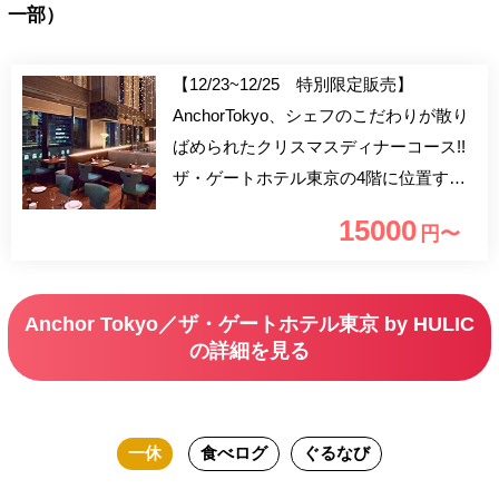
一部）
【12/23~12/25 特別限定販売】
AnchorTokyo、シェフのこだわりが散り
ばめられたクリスマスディナーコース!!
ザ・ゲートホテル東京の4階に位置する
レストラン＆バー「Anchor Tokyo」で素
15000
円〜
敵なクリスマスをお過ごし下さいませ。
Anchor Tokyo／ザ・ゲートホテル東京 by HULIC
の詳細を見る
一休
食べログ
ぐるなび