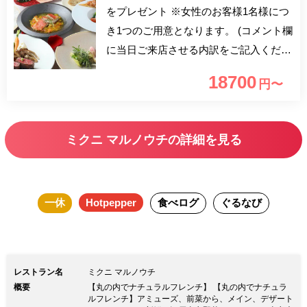
をプレゼント ※女性のお客様1名様につ
き1つのご用意となります。 (コメント欄
に当日ご来店させる内訳をご記入くださ
いませ。例：男性1女性1） 大切な人
18700
円〜
と、または家族や仲の良いお友達同士
で、心に残る聖なる夜を。 地産地消と
江戸東京野菜が融合した、ミクニフレン
ミクニ マルノウチの詳細を見る
チクリスマスディナーに、HANAHIRO
CQ特製のフラワーブーケがセットなっ
たXmasプラン。 丸ノ内仲通りのイルミ
一休
Hotpepper
食べログ
ぐるなび
ネーションを眺めながら、優雅な夜をお
過ごし頂けます。
レストラン名
ミクニ マルノウチ
概要
【丸の内でナチュラルフレンチ】 【丸の内でナチュラ
ルフレンチ】アミューズ、前菜から、メイン、デザート