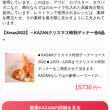
使用しています。このほか、アワビ、ロブスター、タラバ
ガニなど、商社ならではのルートで仕入れた高級魚介類も
提供しています。レストランで使用されるレシピは、素材
を際立たせ、その素材を最大限に生かすように工夫されて
います。
【Xmas2022】～KAZANクリスマス特別ディナー全8品
～
■ KAZANクリスマス特別ディナーコース
2022 ■ 12/23～12/25までクリスマス特別
ディナーをご用意させて頂きます。
KAZANならではの豪華シーフードの饗
宴をお楽しみ下さい。 【4名様以上ご予
15730
円〜
約特典】 ボトルシャンパン1本をサービ
スいたします。 ※ローランペリエをご
用意致します。
銀座KAZANの詳細を見る