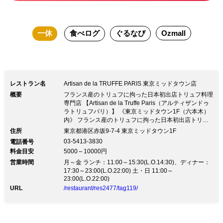
中でございます、内容は2021年です、ご
参考になさってください。
一休
食べログ
ぐるなび
Ozmall
レストラン名
Artisan de la TRUFFE PARIS 東京ミッドタウン店
概要
フランス産のトリュフに拘った日本初出店トリュフ料理
専門店 【Artisan de la Truffe Paris（アルティザンドゥ
ラトリュフパリ）】 《東京ミッドタウン1F（六本木）
内》 フランス産のトリュフに拘った日本初出店トリュ
フ料理専門店 【Artisan de la Truffe Paris（アルティザ
住所
東京都港区赤坂9-7-4 東京ミッドタウン1F
ンドゥラトリュフパリ）】 《東京ミッドタウン1F（六
03-5413-3830
電話番号
本木）内》パリに店舗を構るトリュフ専門店の日本旗艦
料金目安
5000～10000円
店。 類稀なる素晴らしい味と香りで、希少価値の高い
営業時間
オーガニックトリュフを贅沢に使ったお料理をご堪能頂
月～金 ランチ：11:00～15:30(L.O.14:30)、ディナー：
けます。 店内とテラスのソファー席からミッドタウン
17:30～23:00(L.O.22:00) 土・日 11:00～
23:00(L.O.22:00)
ガーデンの四季折々の景色を臨む最高のロケーションで
お楽しみ頂けます。 店内ではトリュフ塩やトリュフオ
URL
/restaurant/res2477/tag119/
イルなど30品目以上のリテール商品も購入可能。 ≪コ
ース料理≫ ・選べる5品 アルティザン ディナー コース
6,500円（税抜） ・【数量限定】シェフのおまかせコー
ス 10,000円（税抜） テーブル55席・テラス46席