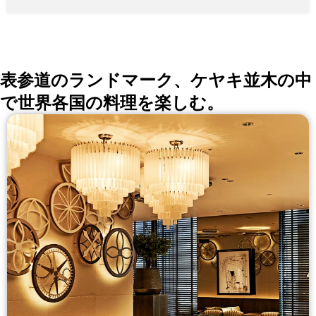
のお集まり ディナー ★コース ６０００円メインは厳選
黒毛和牛 ★記念日プラン８０００円 ～ （特典 部屋代サ
ービス 乾杯ドリンク アニバーサルケーキ ★黒毛和牛ス
テーキコース １００００円～ ★コース・フリードリン
ク付きプラン 8000円 ランチ ★３５００円～ 銀座に店
を構える『Sun-mi本店』は10階建てのレストラン（自
社ビル） ご来店の際は一階の受付コンシェルジュにお
表参道のランドマーク、ケヤキ並木の中
声がけください。
で世界各国の料理を楽しむ。