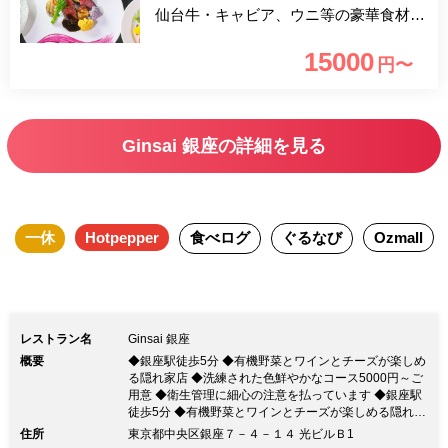
仙台牛・キャビア、ウニ等の豪華食材を
ふんだんに使用した贅沢なコースとなっ
15000
円〜
ております。 皆様で素敵なディナータ
イムをお楽しみください。
Ginsai 銀座の詳細を見る
一休
Hotpepper
食べログ
ぐるなび
Ozmall
レストラン名
Ginsai 銀座
概要
◆銀座駅徒歩5分 ◆有機野菜とワインとチーズが楽しめ
る隠れ家店 ◆洗練された色鮮やかなコース5000円～ご
用意 ◆衛生管理に細心の注意を払っています ◆銀座駅
徒歩5分 ◆有機野菜とワインとチーズが楽しめる隠れ家
店 ◆洗練された色鮮やかなコース5000円～ご用意 ◆衛
住所
東京都中央区銀座７－４－１４ 光ビルＢ1
生管理に細心の注意を払っていますスタッフ出勤時の検