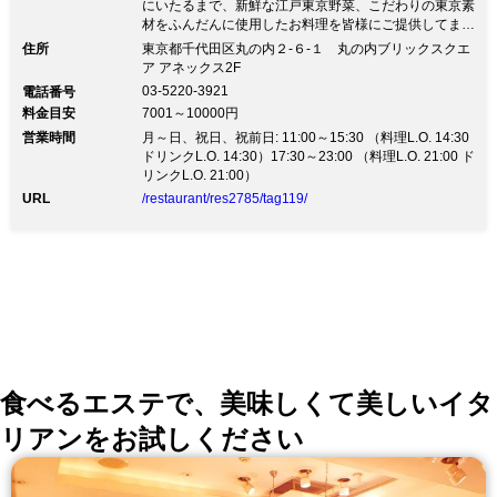
にいたるまで、新鮮な江戸東京野菜、こだわりの東京素
材をふんだんに使用したお料理を皆様にご提供してまい
ります。企業様の御接待、お祝い、ご家族様の会食な
住所
東京都千代田区丸の内２-６-１ 丸の内ブリックスクエ
ど、幅広く対応いたしますので、ぜひご相談下さいま
ア アネックス2F
せ。
03-5220-3921
電話番号
料金目安
7001～10000円
営業時間
月～日、祝日、祝前日: 11:00～15:30 （料理L.O. 14:30
ドリンクL.O. 14:30）17:30～23:00 （料理L.O. 21:00 ド
リンクL.O. 21:00）
URL
/restaurant/res2785/tag119/
食べるエステで、美味しくて美しいイタ
リアンをお試しください