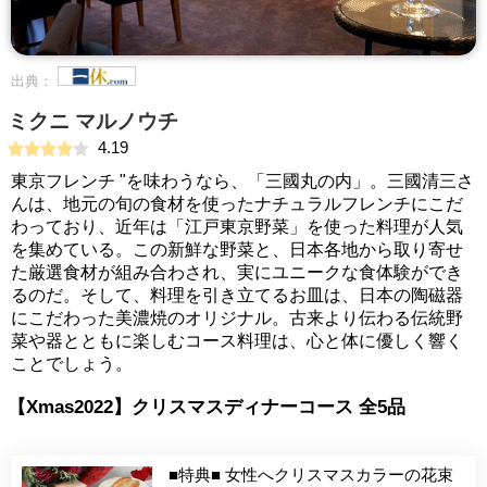
出典：
ミクニ マルノウチ
4.19
東京フレンチ "を味わうなら、「三國丸の内」。三國清三さ
んは、地元の旬の食材を使ったナチュラルフレンチにこだ
わっており、近年は「江戸東京野菜」を使った料理が人気
を集めている。この新鮮な野菜と、日本各地から取り寄せ
た厳選食材が組み合わされ、実にユニークな食体験ができ
るのだ。そして、料理を引き立てるお皿は、日本の陶磁器
にこだわった美濃焼のオリジナル。古来より伝わる伝統野
菜や器とともに楽しむコース料理は、心と体に優しく響く
ことでしょう。
【Xmas2022】クリスマスディナーコース 全5品
■特典■ 女性へクリスマスカラーの花束