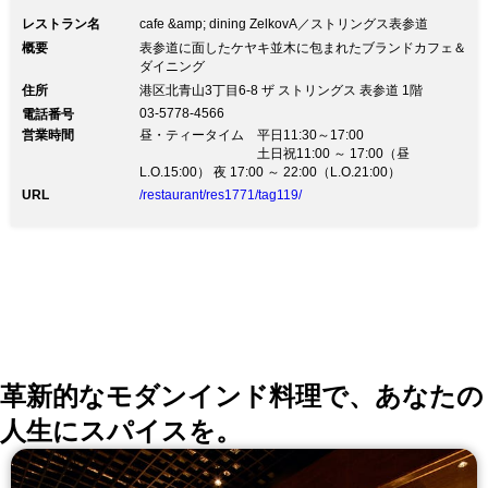
レストラン名
cafe &amp; dining ZelkovA／ストリングス表参道
概要
表参道に面したケヤキ並木に包まれたブランドカフェ＆
ダイニング
住所
港区北青山3丁目6-8 ザ ストリングス 表参道 1階
03-5778-4566
電話番号
営業時間
昼・ティータイム 平日11:30～17:00
土日祝11:00 ～ 17:00（昼
L.O.15:00） 夜 17:00 ～ 22:00（L.O.21:00）
URL
/restaurant/res1771/tag119/
革新的なモダンインド料理で、あなたの
人生にスパイスを。