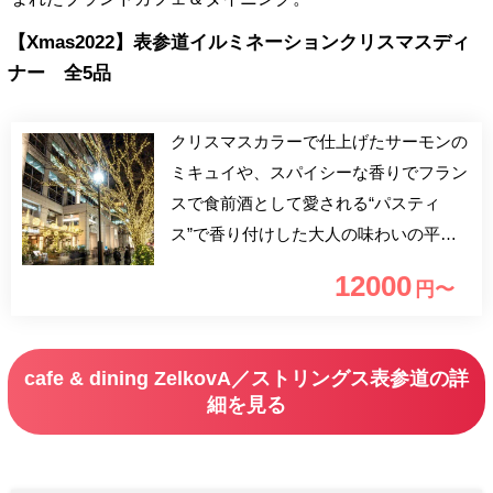
【Xmas2022】表参道イルミネーションクリスマスディ
ナー 全5品
クリスマスカラーで仕上げたサーモンの
ミキュイや、スパイシーな香りでフラン
スで食前酒として愛される“パスティ
ス”で香り付けした大人の味わいの平目
のグラチネ、シェフ自慢のaアンガスビ
12000
円〜
ーフなど、クリスマスにふさわしい華や
かなクリスマスディナーをご用意いたし
ました。 デザートには、クリスマスオ
cafe & dining ZelkovA／ストリングス表参道の詳
ーナメントをかたどったパティシエ特製
細を見る
のチョコレート菓子をどうぞ。