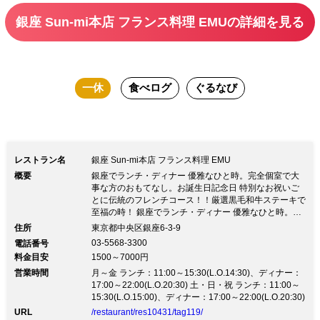
せ。
銀座 Sun‐mi本店 フランス料理 EMUの詳細を見る
一休
食べログ
ぐるなび
レストラン名
銀座 Sun‐mi本店 フランス料理 EMU
概要
銀座でランチ・ディナー 優雅なひと時。完全個室で大
事な方のおもてなし。お誕生日記念日 特別なお祝いご
とに伝統のフレンチコース！！厳選黒毛和牛ステーキで
至福の時！ 銀座でランチ・ディナー 優雅なひと時。完
全個室で大事な方のおもてなし。お誕生日記念日 特別
住所
東京都中央区銀座6-3-9
なお祝いごとに伝統のフレンチコース！！厳選黒毛和牛
03-5568-3300
電話番号
ステーキで至福の時！★１０日間かけて手間暇かけて作
料金目安
1500～7000円
ったデミグラスソース １９７５年 銀座の地に創業。伝
営業時間
統のフレンチ。王道フレンチ 黒毛和牛のとろける美味
月～金 ランチ：11:00～15:30(L.O.14:30)、ディナー：
しさは絶品です オマールエビの美味しさもファンが多
17:00～22:00(L.O.20:30) 土・日・祝 ランチ：11:00～
いです。 ◆通信販売もしております ■個室（2名様～１
15:30(L.O.15:00)、ディナー：17:00～22:00(L.O.20:30)
００名様） ■ご用途 記念日 お祝い事 ご法事 親しい方と
URL
/restaurant/res10431/tag119/