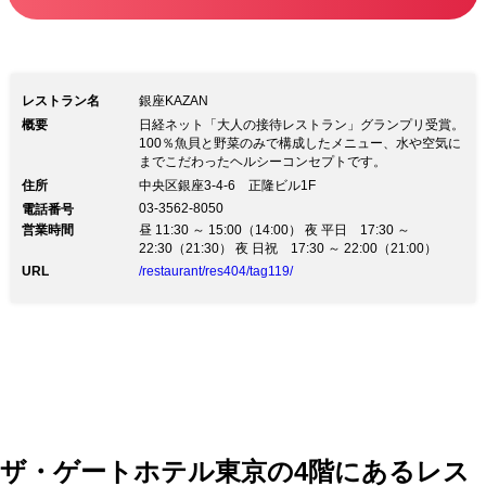
レストラン名
銀座KAZAN
概要
日経ネット「大人の接待レストラン」グランプリ受賞。
100％魚貝と野菜のみで構成したメニュー、水や空気に
までこだわったヘルシーコンセプトです。
住所
中央区銀座3-4-6 正隆ビル1F
03-3562-8050
電話番号
営業時間
昼 11:30 ～ 15:00（14:00） 夜 平日 17:30 ～
22:30（21:30） 夜 日祝 17:30 ～ 22:00（21:00）
URL
/restaurant/res404/tag119/
ザ・ゲートホテル東京の4階にあるレス