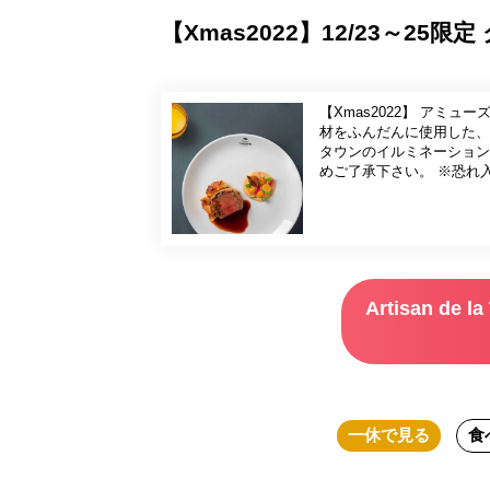
【Xmas2022】12/23～2
【Xmas2022】 アミ
材をふんだんに使用した、
タウンのイルミネーション
めご了承下さい。 ※恐れ
てください。
Artisan d
一休
で見る
食