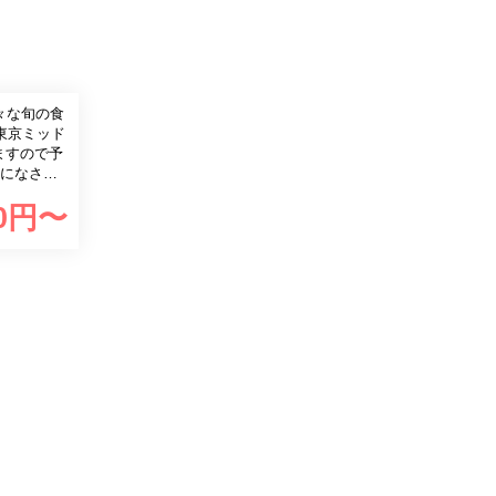
々な旬の食
東京ミッド
ますので予
考になさっ
0
円〜