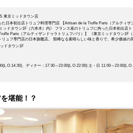
 PARIS 東京ミッドタウン店
初出店トリュフ料理専門店 【Artisan de la Truffe Paris（アルティ
ミッドタウン1F（六本木）内》 フランス産のトリュフに拘った日本初出店ト
e la Truffe Paris（アルティザンドゥラトリュフパリ）】 《東京ミッドタウン1F
トリュフ専門店の日本旗艦店。 類稀なる素晴らしい味と香りで、希少価値の
に使ったお料理をご堪能頂けます。 店内とテラスのソファー席からミッドタ
ミッドタウン1F
臨む最高のロケーションでお楽しみ頂けます。 店内ではトリュフ塩やトリュ
ル商品も購入可能。 ≪コース料理≫ ・選べる5品 アルティザン ディナー コ
限定】シェフのおまかせコース 10,000円（税抜） テーブル55席・テラス46席
.O.14:30)、ディナー：17:30～23:00(L.O.22:00) 土・日 11:00～23:00(L.O.2
""を堪能！？