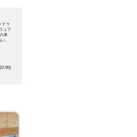
ザンドゥ
リュフ
（六本
高いオ
ウンガ
フオイ
ース
2:00)