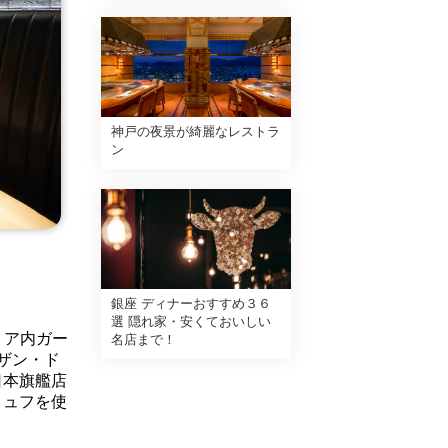
神戸の夜景が綺麗なレストラ
ン
銀座 ディナーおすすめ３６
選 隠れ家・安くておいしい
リア内ガー
名店まで！
ザン・ド
日本旗艦店
リュフを使