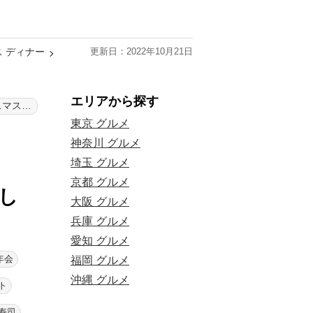
ス ディナー
更新日：2022年10月21日
エリアから探す
銀座プレイス クリスマス ディナー
東京 グルメ
神奈川 グルメ
埼玉 グルメ
京都 グルメ
おし
大阪 グルメ
兵庫 グルメ
愛知 グルメ
年会
福岡 グルメ
沖縄 グルメ
ト
寿司