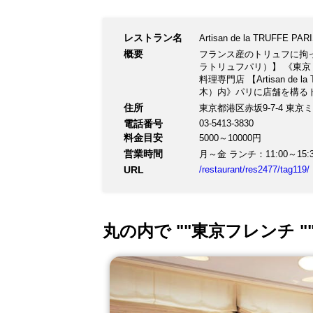
レストラン名
Artisan de la TRUFFE
概要
フランス産のトリュフに拘った日本
ラトリュフパリ）】 《東京
料理専門店 【Artisan d
木）内》パリに店舗を構る
ーガニックトリュフを贅沢
住所
東京都港区赤坂9-7-4 東京
ーデンの四季折々の景色を
電話番号
03-5413-3830
ルなど30品目以上のリテー
料金目安
5000～10000円
6,500円（税抜） ・【数量
営業時間
月～金 ランチ：11:00～15:30(L
URL
/restaurant/res2477/tag119/
丸の内で ""東京フレンチ 