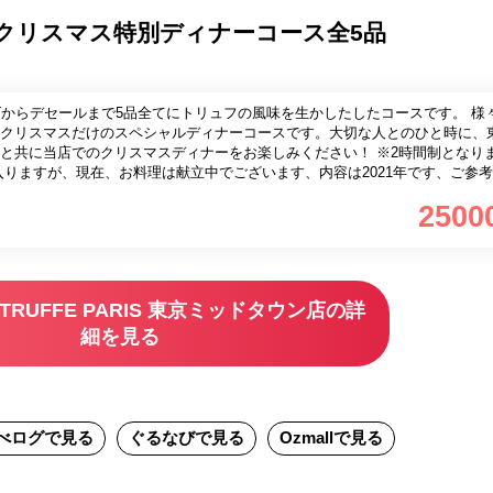
5限定 クリスマス特別ディナーコース全5品
ューズからデセールまで5品全てにトリュフの風味を生かしたしたコースです。 様
クリスマスだけのスペシャルディナーコースです。大切な人とのひと時に、
と共に当店でのクリスマスディナーをお楽しみください！ ※2時間制となり
入りますが、現在、お料理は献立中でございます、内容は2021年です、ご参
2500
e la TRUFFE PARIS 東京ミッドタウン店の詳
細を見る
べログ
で見る
ぐるなび
で見る
Ozmall
で見る