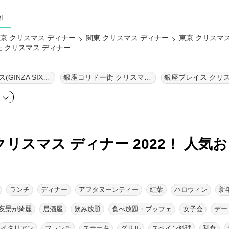
社
京 クリスマス ディナー
関東 クリスマス ディナー
東京 クリスマ
 クリスマス ディナー
銀座シックス(GINZA SIX) クリスマス ディナー
銀座コリドー街 クリスマス ディナー
ア
クリスマス ディナー 2022！ 人気
ランチ
ディナー
アフタヌーンティー
紅葉
ハロウィン
新
夜景が綺麗
居酒屋
飲み放題
食べ放題・ブッフェ
女子会
デー
イタリアン
フレンチ
ステーキ
グリル
スペイン料理
和食