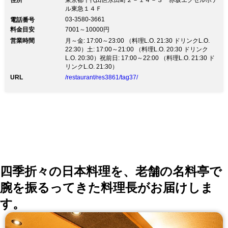
てご利用頂けますよう、ご理解とご協力
住所
東京都千代田区永田町２－１４－３ 赤坂エクセルホテ
に合わせて選べる3つのエリア 半個室エリア…枯山水を
ル東急１４Ｆ
をよろしくお願い致します。
イメージした趣ある掘りごたつ＆テーブル個室 ダイニ
03-3580-3661
電話番号
ング …地上14階から赤坂の街を見下ろす好ロケーショ
料金目安
7001～10000円
ン バーラウンジ…真紅のフロアとソファが織りなす非
営業時間
日常の癒し空間 【新型コロナウイルス感染拡大防止の
月～金: 17:00～23:00 （料理L.O. 21:30 ドリンクL.O.
ため、お席へのご案内についてのお知らせです】 隣の
22:30）土: 17:00～21:00 （料理L.O. 20:30 ドリンク
お客様との一定の距離を空け、通常よりも席数を減らし
L.O. 20:30）祝前日: 17:00～22:00 （料理L.O. 21:30 ド
ております。 窓際のお席は横並びでのご案内をしてお
リンクL.O. 21:30）
りますが、 対面のお席をご希望のお客様にはアクリル
URL
/restaurant/res3861/tag37/
パネルの設置など徹底した安全対策を行なっておりま
す。 お客様には安心してご利用頂けますよう、ご理解
とご協力をよろしくお願い致します。
四季折々の日本料理を、老舗の名料亭で
腕を振るってきた料理長がお届けしま
す。