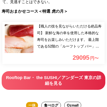
て、見逃すことはできない。
寿司おまかせコース＜特選 虎の月＞
【職人の技を見ながらいただける絶品寿
司】 新鮮な海の幸を使用した本格的な
寿司をお楽しみいただけます。 最上階
である52階の「ルーフトップ バー」の
奥にあるのれんの先に、 大人の隠れ家
29095
円〜
「the SUSHI」があります。
Rooftop Bar・ the SUSHI／アンダーズ 東京の詳
細を見る
一休
食べログ
Ozmall