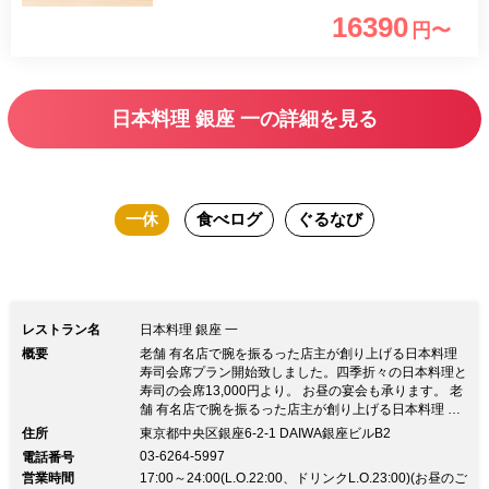
一、赤だし 一、デザートは、御座いま
16390
円〜
せん その日一番の季節の旬を握りと逸
品料理を織り交ぜてご提供致します。
日本料理 銀座 一の詳細を見る
一休
食べログ
ぐるなび
レストラン名
日本料理 銀座 一
概要
老舗 有名店で腕を振るった店主が創り上げる日本料理
寿司会席プラン開始致しました。四季折々の日本料理と
寿司の会席13,000円より。 お昼の宴会も承ります。 老
舗 有名店で腕を振るった店主が創り上げる日本料理 寿
司会席プラン開始致しました。四季折々の日本料理と寿
住所
東京都中央区銀座6-2-1 DAIWA銀座ビルB2
司の会席13,000円より。 お昼の宴会も承ります。和情
03-6264-5997
電話番号
緒に満ちた佇まいの店内は、白木が美しいカウンターと
営業時間
17:00～24:00(L.O.22:00、ドリンクL.O.23:00)(お昼のご
季節の移ろいを感じる清々しい個室席をご用意しており