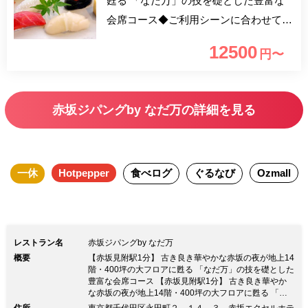
甦る 「なだ万」の技を礎とした豊富な
会席コース◆ご利用シーンに合わせて選
べる3つのエリア 半個室エリア…枯山水
12500
円〜
をイメージした趣ある掘りごたつ＆テー
ブル個室 ダイニング …地上14階から赤
坂の街を見下ろす好ロケーション バー
赤坂ジパングby なだ万の詳細を見る
ラウンジ…真紅のフロアとソファが織り
なす非日常の癒し空間 【新型コロナウ
イルス感染拡大防止のため、お席へのご
一休
Hotpepper
食べログ
ぐるなび
Ozmall
案内についてのお知らせです】 隣のお
客様との一定の距離を空け、通常よりも
席数を減らしております。 窓際のお席
は横並びでのご案内をしておりますが、
レストラン名
赤坂ジパングby なだ万
対面のお席をご希望のお客様にはアクリ
概要
【赤坂見附駅1分】 古き良き華やかな赤坂の夜が地上14
ルパネルの設置など徹底した安全対策を
階・400坪の大フロアに甦る 「なだ万」の技を礎とした
豊富な会席コース 【赤坂見附駅1分】 古き良き華やか
行なっております。 お客様には安心し
な赤坂の夜が地上14階・400坪の大フロアに甦る 「な
だ万」の技を礎とした豊富な会席コース◆ご利用シーン