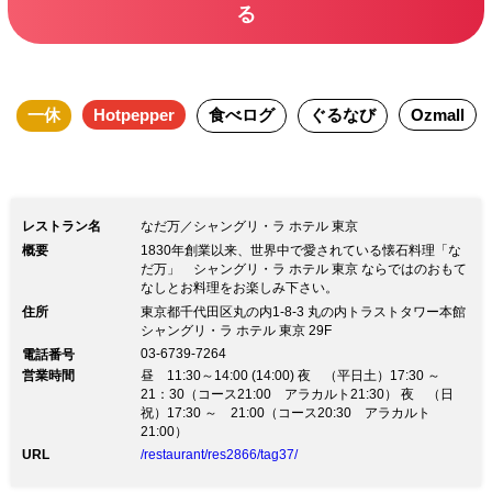
る
テーブル席をご希望の際はコメント欄に
テーブル席を希望の旨ご入力をお願い致
します。 「なだ万」は創業1830年から
一休
Hotpepper
食べログ
ぐるなび
Ozmall
190年を超える日本食の高級老舗料亭で
す。 アジアを中心に世界でも愛される
本物の日本食と共に素敵なひと時をお過
ごしください！
レストラン名
なだ万／シャングリ・ラ ホテル 東京
概要
1830年創業以来、世界中で愛されている懐石料理「な
だ万」 シャングリ・ラ ホテル 東京 ならではのおもて
なしとお料理をお楽しみ下さい。
住所
東京都千代田区丸の内1-8-3 丸の内トラストタワー本館
シャングリ・ラ ホテル 東京 29F
03-6739-7264
電話番号
営業時間
昼 11:30～14:00 (14:00) 夜 （平日土）17:30 ～
21：30（コース21:00 アラカルト21:30） 夜 （日
祝）17:30 ～ 21:00（コース20:30 アラカルト
21:00）
URL
/restaurant/res2866/tag37/