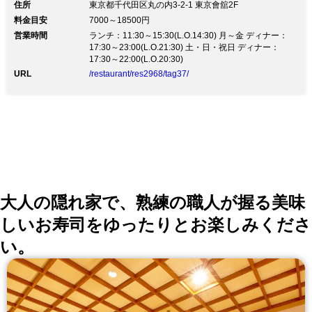
人の技が光る見た目も味も極上な日本料理に舌鼓 ◆大
住所
東京都千代田区丸の内3-2-1 東京會舘2F
事な人をもてなす会食や接待などに…東京會舘2階にあ
料金目安
7000～18500円
る《日本料理 八千代》。 東京の中心街にある当店は、
営業時間
ランチ：11:30～15:30(L.O.14:30) 月～金 ディナー：
ビジネスなどのお仕事での会食や接待に、 ご結納やお
17:30～23:00(L.O.21:30) 土・日・祝日 ディナー：
顔合わせなどの慶事まで、幅広くご利用いただけます。
17:30～22:00(L.O.20:30)
【 会席料理／お祝い膳 】 ・桜花会席 …12,000円（税
抜）／・千鳥会席 …16,000円（税抜） ・扇会席 …
URL
/restaurant/res2968/tag37/
13,000円（税抜）／・福寿会席 …16,000円（税抜） 【
お昼のお食事 】 ・鯛茶漬け …5,200円（税抜） ・炭火
焼き膳 …6,800円（税抜） ・二重橋膳 …7,600円（税
抜） ┗ ※一日20食限定 上質ながらどこか温かく心安ら
ぐ雰囲気の店内。 落ち着きある個室で、ゆったりとお
食事をお楽しみください。
大人の隠れ家で、熟練の職人が握る美味
しいお寿司をゆったりとお楽しみくださ
い。