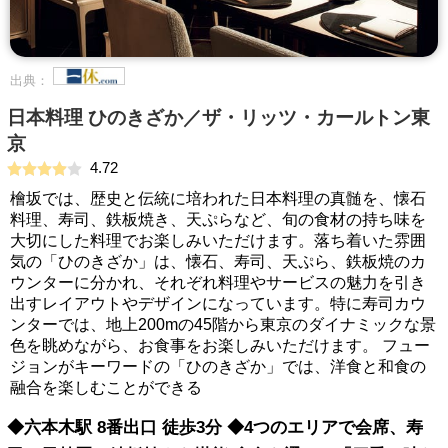
出典：
日本料理 ひのきざか／ザ・リッツ・カールトン東
京
4.72
檜坂では、歴史と伝統に培われた日本料理の真髄を、懐石
料理、寿司、鉄板焼き、天ぷらなど、旬の食材の持ち味を
大切にした料理でお楽しみいただけます。落ち着いた雰囲
気の「ひのきざか」は、懐石、寿司、天ぷら、鉄板焼のカ
ウンターに分かれ、それぞれ料理やサービスの魅力を引き
出すレイアウトやデザインになっています。特に寿司カウ
ンターでは、地上200mの45階から東京のダイナミックな景
色を眺めながら、お食事をお楽しみいただけます。 フュー
ジョンがキーワードの「ひのきざか」では、洋食と和食の
融合を楽しむことができる
◆六本木駅 8番出口 徒歩3分 ◆4つのエリアで会席、寿