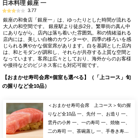
日本料理 銀座 一
3.77
銀座の和食店「銀座一」は、ゆったりとした時間が流れる
大人の和空間です。 銀座駅より徒歩2分。繁華街の真ん中
にありながら、店内は落ち着いた雰囲気。和の情緒溢れる
店内には、美しい白檜のカウンターや、四季の移ろいを感
じられる爽やかな個室席があります。白を基調とした店内
は、和とモダンが調和し、それらが共存する上質な空間と
なっています。客席は広々としており、海外からのお客様
や接待などのビジネス客にも対応可能です。
【おまかせ寿司会席×個室も選べる】（「上コース」旬
の握りなど全10品）
＜おまかせ寿司会席 上コース＞旬の握
りなど全10品 一、先付 一、お造り 一、
雲丹の小丼 一、一の寿司 一、焼物 一、
二の寿司 一、茶碗蒸し 一、手巻き寿司