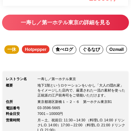
一寿し／第一ホテル東京の詳細を見る
一休
Hotpepper
食べログ
ぐるなび
Ozmall
レストラン名
一寿し／第一ホテル東京
概要
地下1階というロケーションをいかし「大人の隠れ家」
をイメージした店内で、厳選された一流の素材を使った
正統派の江戸前寿司をご堪能いただけます。
住所
東京都港区新橋１－２－６ 第一ホテル東京B1
03-3596-5665
電話番号
料金目安
7001～10000円
営業時間
月～土、祝前日: 11:30～14:30 （料理L.O. 14:00 ドリン
クL.O. 14:00）17:00～22:00 （料理L.O. 21:00 ドリンク
L.O. 21:00）