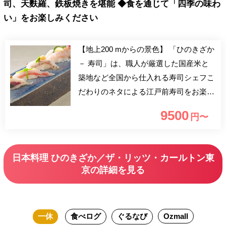
司、天麩羅、鉄板焼きを堪能 ◆食を通じて「四季の味わ
い」をお楽しみください
【地上200 mからの景色】 「ひのきざか
－ 寿司」は、職人が厳選した国産米と
築地など全国から仕入れる寿司シェフこ
だわりのネタによる江戸前寿司をお楽し
みいただけます。 カウンターは、現代
9500
円〜
アートを思わせる漆塗りや、江戸切子の
ガラスが使われた照明など随所に和とモ
ダンの融合をちりばめた特徴的なデザイ
日本料理 ひのきざか／ザ・リッツ・カールトン東
ンとなっており、また、目の前には東京
京の詳細を見る
の街が広がり、高層階からならではのす
ばらしい景観を眺めながら、「ひのきざ
か―寿司」でしか体験できない極上の時
一休
食べログ
ぐるなび
Ozmall
間をお楽しみいただけます。