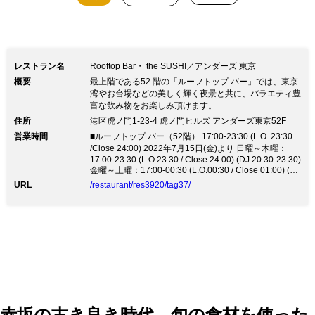
レストラン名
Rooftop Bar・ the SUSHI／アンダーズ 東京
概要
最上階である52 階の「ルーフトップ バー」では、東京
湾やお台場などの美しく輝く夜景と共に、バラエティ豊
富な飲み物をお楽しみ頂けます。
住所
港区虎ノ門1-23-4 虎ノ門ヒルズ アンダーズ東京52F
営業時間
■ルーフトップ バー（52階） 17:00-23:30 (L.O. 23:30
/Close 24:00) 2022年7月15日(金)より 日曜～木曜：
17:00-23:30 (L.O.23:30 / Close 24:00) (DJ 20:30-23:30)
金曜～土曜：17:00-00:30 (L.O.00:30 / Close 01:00) (DJ
20:30-00:30) ■the Sushi (52F) 毎日：17:00-20:30 (L.O.
URL
/restaurant/res3920/tag37/
20:30 / Close 21:00) 2022年4月28日（木）より 毎日：
17:00-21:30 (L.O. 21:30 / Close 22:00)
赤坂の古き良き時代、旬の食材を使った