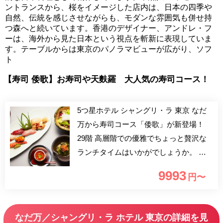
ントランスから、桜をイメージした店内は、日本の四季や
自然、伝統を感じさせながらも、モダンな雰囲気も併せ持
つ森へと続いています。香港のデザイナー、アンドレ・フ
ーは、海外から見た日本という視点を斬新に表現していま
す。テーブルからは東京のパノラマビューが広がり、ソフ
ト
【寿司 倭歌】お寿司や天麩羅 大人気の寿司コース！
5つ星ホテル シャングリ・ラ 東京 なだ
万から寿司コース「倭歌」が新登場！
29階 高層階での優雅でちょっと贅沢な
ランチタイムはいかがでしょうか。 誕
生日や記念日等のお祝い、大事な商談、
9993
円〜
素敵な人とのお食事、家族団らんでのお
食事等、様々なお食事用途に適したラン
チプランです。 こちらのプランは寿司
なだ万／シャングリ・ラ ホテル 東京の詳細を見
カウンターでのご案内でございます。