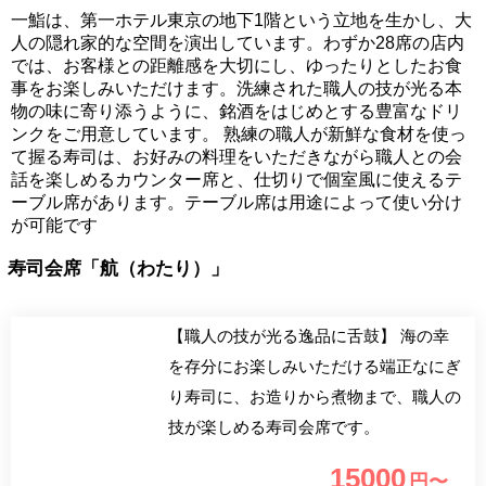
一鮨は、第一ホテル東京の地下1階という立地を生かし、大
人の隠れ家的な空間を演出しています。わずか28席の店内
では、お客様との距離感を大切にし、ゆったりとしたお食
事をお楽しみいただけます。洗練された職人の技が光る本
物の味に寄り添うように、銘酒をはじめとする豊富なドリ
ンクをご用意しています。 熟練の職人が新鮮な食材を使っ
て握る寿司は、お好みの料理をいただきながら職人との会
話を楽しめるカウンター席と、仕切りで個室風に使えるテ
ーブル席があります。テーブル席は用途によって使い分け
が可能です
寿司会席「航（わたり）」
【職人の技が光る逸品に舌鼓】 海の幸
を存分にお楽しみいただける端正なにぎ
り寿司に、お造りから煮物まで、職人の
技が楽しめる寿司会席です。
15000
円〜