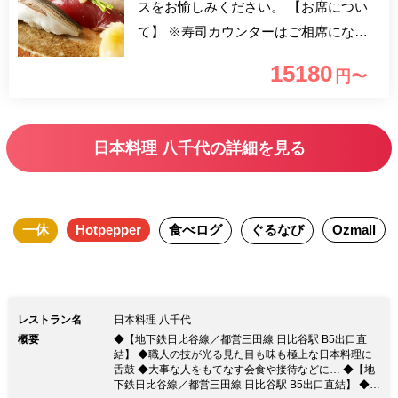
スをお愉しみください。 【お席につい
て】 ※寿司カウンターはご相席になり
ますので予めご了承ください。 ※お席
15180
円〜
のご指定は、ご要望に添えない場合もご
ざいますので予めご了承ください。 ※
個室をご希望の際は、直接店舗までお問
日本料理 八千代の詳細を見る
合せください ※未就学児のお子様のご
利用は、個室または休日のホール席に限
らせていただいております。(寿司カウ
一休
Hotpepper
食べログ
ぐるなび
Ozmall
ンターはご利用いただけません)
レストラン名
日本料理 八千代
概要
◆【地下鉄日比谷線／都営三田線 日比谷駅 B5出口直
結】 ◆職人の技が光る見た目も味も極上な日本料理に
舌鼓 ◆大事な人をもてなす会食や接待などに… ◆【地
下鉄日比谷線／都営三田線 日比谷駅 B5出口直結】 ◆職