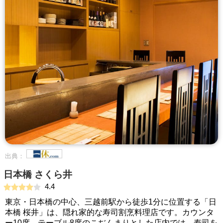
出典：
日本橋 さくら井
4.4
東京・日本橋の中心、三越前駅から徒歩1分に位置する「日
本橋 桜井」は、隠れ家的な寿司割烹料理店です。カウンタ
ー10席、テーブル8席のこぢんまりとした店内では、寿司を