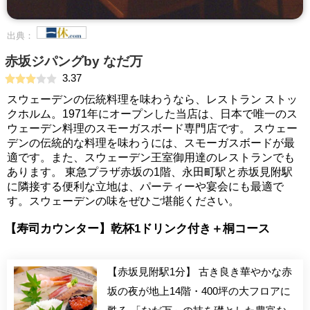
出典：
赤坂ジパングby なだ万
3.37
スウェーデンの伝統料理を味わうなら、レストラン ストッ
クホルム。1971年にオープンした当店は、日本で唯一のス
ウェーデン料理のスモーガスボード専門店です。 スウェー
デンの伝統的な料理を味わうには、スモーガスボードが最
適です。また、スウェーデン王室御用達のレストランでも
あります。 東急プラザ赤坂の1階、永田町駅と赤坂見附駅
に隣接する便利な立地は、パーティーや宴会にも最適で
す。スウェーデンの味をぜひご堪能ください。
【寿司カウンター】乾杯1ドリンク付き＋桐コース
【赤坂見附駅1分】 古き良き華やかな赤
坂の夜が地上14階・400坪の大フロアに