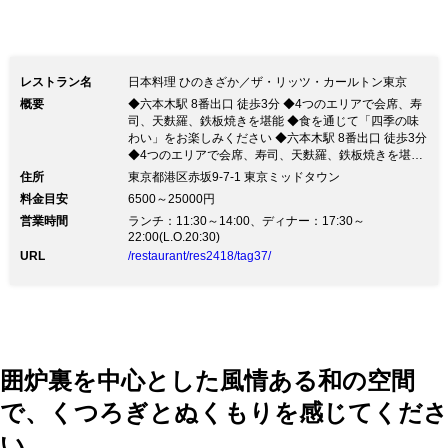
レストラン名
日本料理 ひのきざか／ザ・リッツ・カールトン東京
概要
◆六本木駅 8番出口 徒歩3分 ◆4つのエリアで会席、寿
司、天麩羅、鉄板焼きを堪能 ◆食を通じて「四季の味
わい」をお楽しみください ◆六本木駅 8番出口 徒歩3分
◆4つのエリアで会席、寿司、天麩羅、鉄板焼きを堪能
◆食を通じて「四季の味わい」をお楽しみください日本
住所
東京都港区赤坂9-7-1 東京ミッドタウン
料理のお店《ひのきざか》では、季節の食材が持つ素材
料金目安
6500～25000円
本来の味を大切に、 国産食材を使用した、正統派の日
営業時間
ランチ：11:30～14:00、ディナー：17:30～
本料理をご提供しております。 会席、寿司、天麩羅、
22:00(L.O.20:30)
鉄板焼きの4つのエリアからなる空間で、 なかなか味わ
URL
/restaurant/res2418/tag37/
うことのできない上質なひと時をお過ごしくださいま
せ。 ◆ ディナータイムメニュー一例 ◆ ・【会席料理】
雅 … 16,000円（税抜） ・【 寿司 】漣 … 16,000円
（税抜） ・【 天麩羅 】朧月 … 16,000円（税抜） ・
【鉄板焼き】楓 … 16,000円（税抜） 4つの空間以外に
も、由緒ある古民家を移築したゆったり個室もご用意し
ております。
囲炉裏を中心とした風情ある和の空間
で、くつろぎとぬくもりを感じてくださ
い。