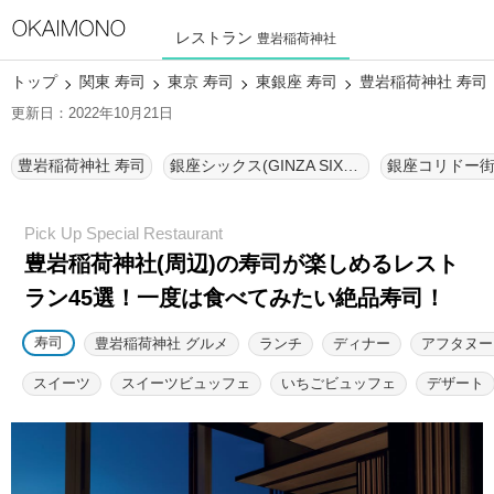
レストラン
豊岩稲荷神社
トップ
関東 寿司
東京 寿司
東銀座 寿司
豊岩稲荷神社 寿司
更新日：2022年10月21日
豊岩稲荷神社 寿司
銀座シックス(GINZA SIX) 寿司
銀座コリドー街
豊岩稲荷神社(周辺)の寿司が楽しめるレスト
ラン45選！
一度は食べてみたい絶品寿司！
寿司
豊岩稲荷神社 グルメ
ランチ
ディナー
アフタヌー
スイーツ
スイーツビュッフェ
いちごビュッフェ
デザート