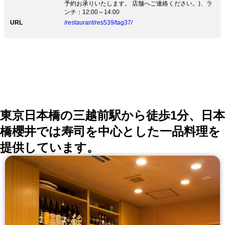
予約お承りいたします。 店舗へご連絡ください。)、ラ
ます。 【日本料理 銀座 一】の日本料理は 『走り・旬・
ンチ：12:00～14:00
名残』という季節の食材の移り変わり、 その良さを引
URL
/restaurant/res539/tag37/
き出すためにこだわり続け、一期一会のおもてなし～旬
感～との出会いを大切にしております。 伝統を活かし
ながら、しがらみに捉われず最大限でお客様に満足して
ほしいという店主の心。 その心は「時代とともに変わ
るお客様のニーズに応えたい」という料理人たちの真摯
な思い。 おもてなしの思いを料理に込めて日本の季節
文化と共に五感でごゆっくりと日本料理をお愉しみ下さ
い。
東京日本橋の三越前駅から徒歩1分、日本
橋櫻井では寿司を中心とした一品料理を
提供しています。