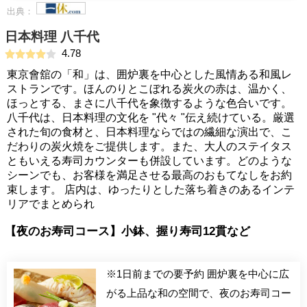
出典：
日本料理 八千代
4.78
東京會舘の「和」は、囲炉裏を中心とした風情ある和風レ
ストランです。ほんのりとこぼれる炭火の赤は、温かく、
ほっとする、まさに八千代を象徴するような色合いです。
八千代は、日本料理の文化を "代々 "伝え続けている。厳選
された旬の食材と、日本料理ならではの繊細な演出で、こ
だわりの炭火焼をご提供します。また、大人のステイタス
ともいえる寿司カウンターも併設しています。どのような
シーンでも、お客様を満足させる最高のおもてなしをお約
束します。 店内は、ゆったりとした落ち着きのあるインテ
リアでまとめられ
【夜のお寿司コース】小鉢、握り寿司12貫など
※1日前までの要予約 囲炉裏を中心に広
がる上品な和の空間で、夜のお寿司コー