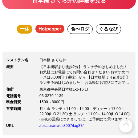
日本橋 さくら井の詳細を見る
一休
Hotpepper
食べログ
ぐるなび
レストラン名
日本橋 さくら井
概要
【日本橋駅より徒歩2分】 ランチ予約はじめました！
お気軽にお電話にてお問い合わせください おすすめコ
ースは5,000円（税抜）から 【日本橋駅より徒歩2分】
ランチ予約はじめました！ お気軽にお電話にてお問い
合わせください おすすめコースは5,000円（税抜）から
住所
東京都中央区日本橋1-2-16 1F
四季折々の厳選食材が織りなす本格的な日本料理を 和
03-3270-1139
電話番号
の趣溢れる、落ち着いた雰囲気の店内で味わえる ■見た
料金目安
1500～8000円
目も華やかな旬の味覚でおもてなし 『おまかせコー
営業時間
ス』8,000円（税抜） 新鮮魚介と料理人の技が生きる握
月～金 ランチ：11:00～14:00、ディナー：17:00～
りをご堪能いただけます お料理を彩るお飲物も全国各
22:00(L.O.21:30) 土 ランチ：11:00～14:00(L.O.14:00)
地の銘酒をはじめ、各種豊富に 取り揃えております ※
(※夜の営業につきましては、ご予約にて承ります。)
top
コース内容はご予算に応じてご相談、ご用意致します。
URL
/restaurant/res3007/tag37/
■ランチ 出汁の効いた鴨汁うどんが絶品 『鴨汁うどん
定食』1,600円（税込） 雲丹醤油でお召し上がりくださ