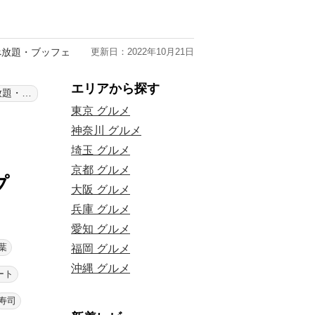
べ放題・ブッフェ
更新日：2022年10月21日
エリアから探す
銀座プレイス 食べ放題・ブッフェ
東京 グルメ
神奈川 グルメ
埼玉 グルメ
京都 グルメ
プ
大阪 グルメ
兵庫 グルメ
愛知 グルメ
葉
福岡 グルメ
沖縄 グルメ
ート
寿司