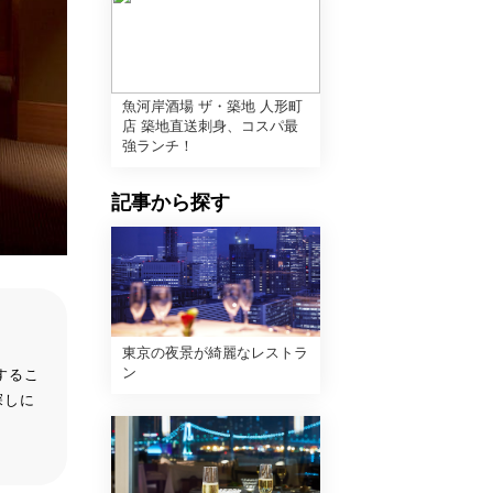
魚河岸酒場 ザ・築地 人形町
店 築地直送刺身、コスパ最
強ランチ！
記事から探す
東京の夜景が綺麗なレストラ
ン
するこ
探しに