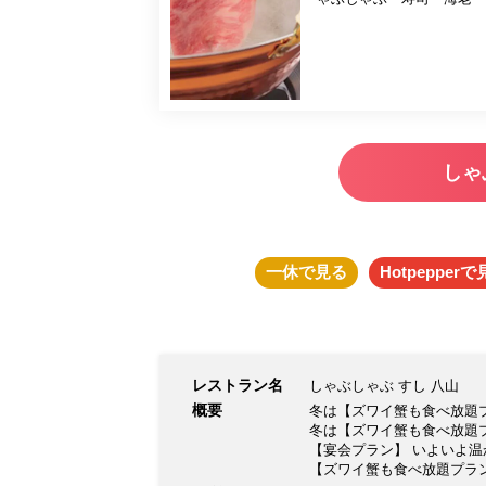
しゃ
一休
で見る
Hotpepper
で
レストラン名
しゃぶしゃぶ すし 八山
概要
冬は【ズワイ蟹も食べ放題
冬は【ズワイ蟹も食べ放題
【宴会プラン】 いよいよ
【ズワイ蟹も食べ放題プラ