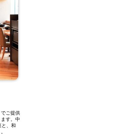
りでご提供
きます。中
菜と、和
く。