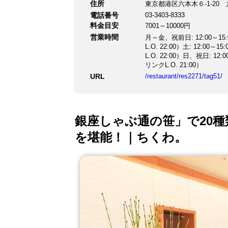
八山のしゃぶしゃぶ鍋をお
住所
東京都港区六本木６-1-20
【Xmas特別メニュー】
電話番号
03-3403-8333
たします。 ＊2020年1
料金目安
7001～10000円
営業時間
月～金、祝前日: 12:00～15:00
L.O. 22:00）土: 12:00～1
L.O. 22:00）日、祝日: 12:0
リンクL.O. 21:00）
URL
/restaurant/res2271/tag51/
銀座しゃぶ通の笹」で20
を堪能！｜ちくわ。