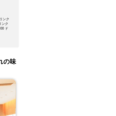
す。
お願い
 ドリンク
 ドリンク
:00 ド
れの味