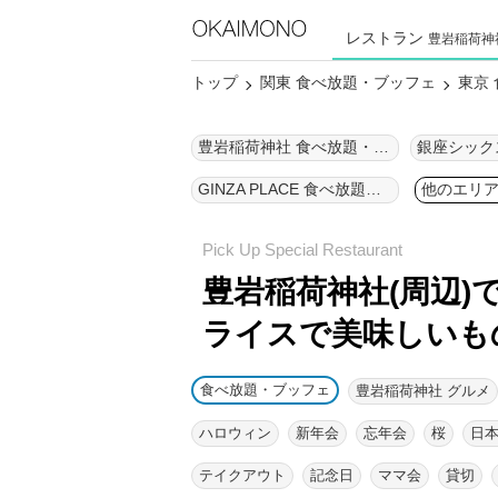
レストラン
豊岩稲荷神
トップ
関東 食べ放題・ブッフェ
東京
豊岩稲荷神社 食べ放題・ブッフェ
GINZA PLACE 食べ放題・ブッフェ
他のエリ
豊岩稲荷神社(周辺)
ライスで美味しいも
食べ放題・ブッフェ
豊岩稲荷神社 グルメ
ハロウィン
新年会
忘年会
桜
日
テイクアウト
記念日
ママ会
貸切