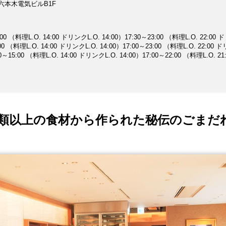
楽しみいただけます。充実した個室も2名様から16名様までご利用いただけま
 六本木電気ビルB1F
ズワイ蟹と神戸牛しゃぶしゃぶコース等ご用意しております。お早めにご予約を
月1日（水）の営業はお休みとさせていただきます。
 （料理L.O. 14:00 ドリンクL.O. 14:00）17:30～23:00 （料理L.O. 22:00
5:00 （料理L.O. 14:00 ドリンクL.O. 14:00）17:00～23:00 （料理L.O. 22:00
0～15:00 （料理L.O. 14:00 ドリンクL.O. 14:00）17:00～22:00 （料理L.O. 21
種類以上の食材から作られた秘伝のごまだ