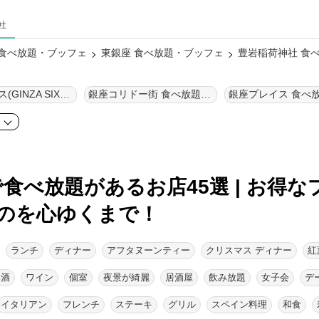
社
 食べ放題・ブッフェ
東銀座 食べ放題・ブッフェ
豊岩稲荷神社 食
銀座シックス(GINZA SIX) 食べ放題・ブッフェ
銀座コリドー街 食べ放題・ブッフェ
ア
で食べ放題があるお店45選 | お得な
のを心ゆくまで！
ランチ
ディナー
アフタヌーンティー
クリスマス ディナー
紅
本酒
ワイン
個室
夜景が綺麗
居酒屋
飲み放題
女子会
デ
イタリアン
フレンチ
ステーキ
グリル
スペイン料理
和食