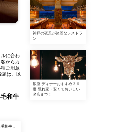
神戸の夜景が綺麗なレストラ
ン
イルに合わ
ス客からカ
各種ご用意
放題は、以
銀座 ディナーおすすめ３６
選 隠れ家・安くておいしい
名店まで！
毛和牛