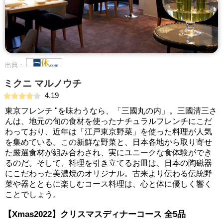
出典：
ミクニ マルノウチ
4.19
東京フレンチ "を味わうなら、「三國丸の内」。三國清三さ
んは、地元の旬の食材を使ったナチュラルフレンチにこだ
わっており、近年は「江戸東京野菜」を使った料理が人気
を集めている。この新鮮な野菜と、日本各地から取り寄せ
た厳選食材が組み合わされ、実にユニークな食体験ができ
るのだ。そして、料理を引き立てるお皿は、日本の陶磁器
にこだわった美濃焼のオリジナル。古来より伝わる伝統野
菜や器とともに楽しむコース料理は、心と体に優しく響く
ことでしょう。
【Xmas2022】クリスマスディナーコース 全5品