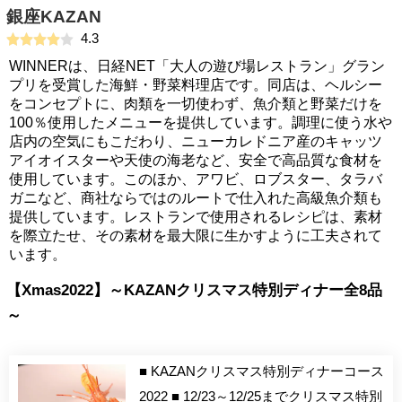
銀座KAZAN
4.3
WINNERは、日経NET「大人の遊び場レストラン」グラン
プリを受賞した海鮮・野菜料理店です。同店は、ヘルシー
をコンセプトに、肉類を一切使わず、魚介類と野菜だけを
100％使用したメニューを提供しています。調理に使う水や
店内の空気にもこだわり、ニューカレドニア産のキャッツ
アイオイスターや天使の海老など、安全で高品質な食材を
使用しています。このほか、アワビ、ロブスター、タラバ
ガニなど、商社ならではのルートで仕入れた高級魚介類も
提供しています。レストランで使用されるレシピは、素材
を際立たせ、その素材を最大限に生かすように工夫されて
います。
【Xmas2022】～KAZANクリスマス特別ディナー全8品
～
■ KAZANクリスマス特別ディナーコース
2022 ■ 12/23～12/25までクリスマス特別