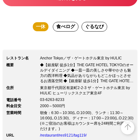
一休
食べログ
ぐるなび
レストラン名
Anchor Tokyo／ザ・ゲートホテル東京 by HULIC
概要
◆【銀座駅 徒歩1分】THE GATE HOTEL TOKYOのオー
ルデイダイニング ◆一皿一皿の美しさや華やかさも魅
力の西洋料理 ◆気品がありながらもどこかほっとさせ
るお洒落空間 ◆【銀座駅 徒歩1分】THE GATE HOTEL
TOKYOのオールデイダイニング ◆一皿一皿の美しさや
住所
東京都千代田区有楽町2-2-3 ザ・ゲートホテル東京 by
華やかさも魅力の西洋料理 ◆気品がありながらもどこ
HULIC ヒューリックスクエア東京4F
かほっとさせるお洒落空間優雅さ漂う空間で厳選した世
03-6263-8233
電話番号
界の銘酒やグラスワインとともに酔いしれる…。 西洋
料金目安
2000～5000円
料理をベースにしたお料理が楽しめる《オールデイダイ
営業時間
ニング》。 妥協のない素材選びと確かな料理法から生
朝食：6:30～10:30(L.O.10:00)、ランチ：11:30～
み出されるお料理は、 目で見ても楽しめる美食揃いで
16:00(L.O.15:30)、ディナー：17:00～23:00(L.O.22:30)
top
す。 ■ 料理 ■ ・シャルキュトリー ～ソムリエのおつま
(※ご宿泊のお客様はカウンター席を24時間ご利用いた
み～ … 1,850円（税込） ┗ワイン片手にちょっとおつ
だけます。)
まみが欲しい際にオススメの一品です。 ゆったりと過
URL
/restaurant/res9121/tag119/
ごせるお洒落な店内には、テーブル席・カウンター席・