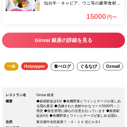
仙台牛・キャビア、ウニ等の豪華食材を
ふんだんに使用した贅沢なコースとなっ
15000
円〜
ております。 皆様で素敵なディナータ
イムをお楽しみください。
Ginsai 銀座の詳細を見る
一休
Hotpepper
食べログ
ぐるなび
Ozmall
レストラン名
Ginsai 銀座
概要
◆銀座駅徒歩5分 ◆有機野菜とワインとチーズが楽しめ
る隠れ家店 ◆洗練された色鮮やかなコース5000円～ご
用意 ◆衛生管理に細心の注意を払っています ◆銀座駅
徒歩5分 ◆有機野菜とワインとチーズが楽しめる隠れ家
店 ◆洗練された色鮮やかなコース5000円～ご用意 ◆衛
住所
東京都中央区銀座７－４－１４ 光ビルＢ1
生管理に細心の注意を払っていますスタッフ出勤時の検