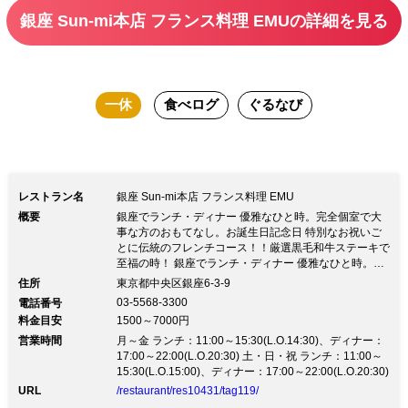
せ。
銀座 Sun‐mi本店 フランス料理 EMUの詳細を見る
一休
食べログ
ぐるなび
レストラン名
銀座 Sun‐mi本店 フランス料理 EMU
概要
銀座でランチ・ディナー 優雅なひと時。完全個室で大
事な方のおもてなし。お誕生日記念日 特別なお祝いご
とに伝統のフレンチコース！！厳選黒毛和牛ステーキで
至福の時！ 銀座でランチ・ディナー 優雅なひと時。完
全個室で大事な方のおもてなし。お誕生日記念日 特別
住所
東京都中央区銀座6-3-9
なお祝いごとに伝統のフレンチコース！！厳選黒毛和牛
03-5568-3300
電話番号
ステーキで至福の時！★１０日間かけて手間暇かけて作
料金目安
1500～7000円
ったデミグラスソース １９７５年 銀座の地に創業。伝
営業時間
統のフレンチ。王道フレンチ 黒毛和牛のとろける美味
月～金 ランチ：11:00～15:30(L.O.14:30)、ディナー：
しさは絶品です オマールエビの美味しさもファンが多
17:00～22:00(L.O.20:30) 土・日・祝 ランチ：11:00～
いです。 ◆通信販売もしております ■個室（2名様～１
15:30(L.O.15:00)、ディナー：17:00～22:00(L.O.20:30)
００名様） ■ご用途 記念日 お祝い事 ご法事 親しい方と
URL
/restaurant/res10431/tag119/
のお集まり ディナー ★コース ６０００円メインは厳選