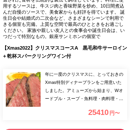
用するソースは、牛スジ肉と香味野菜を炒め、10日間煮込
んだ自慢のソースで、美食家からも好評を得ています。 誕
生日会や結婚式の二次会など、さまざまなシーンで利用で
きる個室も完備。上質な空間で最高のひとときをお過ごし
ください。 家族や親しい友人との食事会や誕生日会は、い
つだって特別なもの。銀座サンミホンの個室で
【Xmas2022】クリスマスコースA 黒毛和牛サーロイン
＋乾杯スパークリングワイン付
年に一度のクリスマスに、とっておきの
Xmas特別ディナープランをご用意いた
しました。アミューズから始まり、Wオ
ードブル・スープ・魚料理・肉料理・プ
レデセール・嬉しいクリスマススペシャ
25410
円〜
ルデザート付となります。素敵なひとと
きを大切な方とぜひお過ごしくださいま