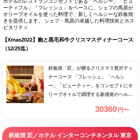
ホテルのレストランコンセプトである「ヘルシー」「ビュ
ーティフル」「フレッシュ」をベースに、シェフの馬原が
オリーブオイルを使った料理で、新しくヘルシーな鉄板焼
きを提供します。 シェフ・馬原の卓越した料理技術とホス
ピタリティ
【Xmas2022】鮑と黒毛和牛クリスマスディナーコース
（12/25迄）
鉄板焼「匠」が贈るクリスマス贅沢ディ
ナーコース 「フレッシュ」「ヘルシ
ー」「ビューティー」をコンセプトにオ
リーブオイルで調理する新感覚のヘルシ
ー鉄板焼をご堪能ください。 特製前菜
30360
円〜
から始まり、活 鮑のグリル、黒毛和牛
をご堪能いただく、豪華食材の贅沢なク
リスマスディナーコースです。 食後に
鉄板焼 匠／ホテル インターコンチネンタル 東京
は隣接するラウンジでデザートタイム。