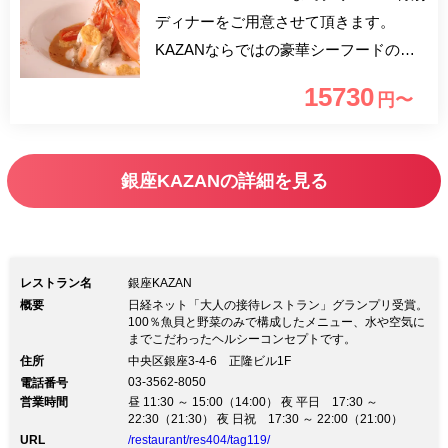
ディナーをご用意させて頂きます。
KAZANならではの豪華シーフードの饗
宴をお楽しみ下さい。 【4名様以上ご予
15730
円〜
約特典】 ボトルシャンパン1本をサービ
スいたします。 ※ローランペリエをご
用意致します。
銀座KAZANの詳細を見る
レストラン名
銀座KAZAN
概要
日経ネット「大人の接待レストラン」グランプリ受賞。
100％魚貝と野菜のみで構成したメニュー、水や空気に
までこだわったヘルシーコンセプトです。
住所
中央区銀座3-4-6 正隆ビル1F
03-3562-8050
電話番号
営業時間
昼 11:30 ～ 15:00（14:00） 夜 平日 17:30 ～
22:30（21:30） 夜 日祝 17:30 ～ 22:00（21:00）
URL
/restaurant/res404/tag119/