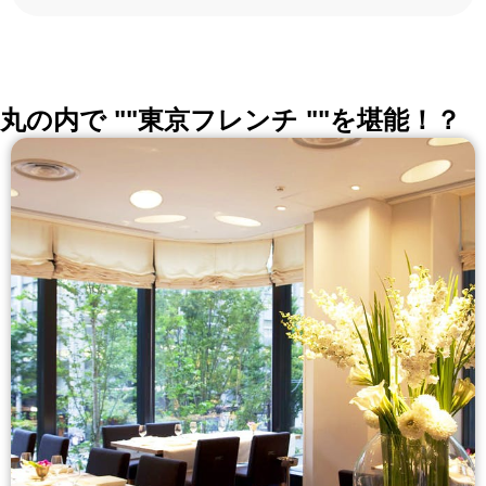
ろんな切口で、レストランを探せる。記念日、女子
会、同窓会の会場・レストラン探しにを使いくださ
い。
詳しくはこちら >>
okaimonoレストラン 編集部
丸の内で ""東京フレンチ ""を堪能！？