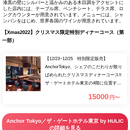
漆黒の壁にシルバーと温かみのある木目調をアクセントに
した店内には、テーブル席、ベンチシート、テラス席、ロ
ングカウンターが用意されています。メニューには、シャ
ンパンをはじめ、世界各国のワインが用意されています。
【Xmas2022】クリスマス限定特別ディナーコース（第
一部）
【12/23~12/25 特別限定販売】
AnchorTokyo、シェフのこだわりが散り
ばめられたクリスマスディナーコース!!
ザ・ゲートホテル東京の4階に位置する
レストラン＆バー「Anchor Tokyo」で素
15000
円〜
敵なクリスマスをお過ごし下さいませ。
Anchor Tokyo／ザ・ゲートホテル東京 by HULIC
の詳細を見る