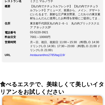
レストラン名
ミクニ マルノウチ
概要
【丸の内でナチュラルフレンチ】 【丸の内でナチュラ
ルフレンチ】アミューズ、前菜から、メイン、デザート
にいたるまで、新鮮な江戸東京野菜、こだわりの東京素
材をふんだんに使用したお料理を皆様にご提供してまい
ります。企業様の御接待、お祝い、ご家族様の会食な
住所
東京都千代田区丸の内２-６-１ 丸の内ブリックスクエ
ど、幅広く対応いたしますので、ぜひご相談下さいま
ア アネックス2F
せ。
03-5220-3921
電話番号
料金目安
7001～10000円
営業時間
月～日、祝日、祝前日: 11:00～15:30 （料理L.O. 14:30
ドリンクL.O. 14:30）17:30～23:00 （料理L.O. 21:00 ド
リンクL.O. 21:00）
URL
/restaurant/res2785/tag119/
食べるエステで、美味しくて美しいイタ
リアンをお試しください