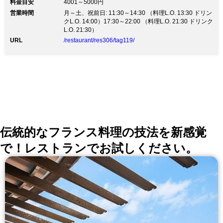
料金目安
4001～5000円
温徹底、マスク着用 ご入店前の手指のアルコール消
営業時間
月～土、祝前日: 11:30～14:30 （料理L.O. 13:30 ドリン
毒、検温のお願い 店内換気・可能な限り席間を離して
クL.O. 14:00）17:30～22:00 （料理L.O. 21:30 ドリンク
のご案内 など、衛生面に最大限配慮して営業していま
L.O. 21:30）
す。 「美・健康・癒し」をコンセプトの【Ginsai 銀
座】 自社農園栽培の旬野菜やチーズを使ったフォトジ
URL
/restaurant/res306/tag119/
ェニックな一皿をお届け。 有機野菜やチーズにぴった
りの厳選ワインも豊富に取り揃えております。 上質で
落ち着いた空間は多彩なシーンに合わせてご利用頂けま
す。 【お料理コース】 カジュアルリッチコース 全9品
2980円 【ランチコース】 土日祝限定Ginsaiスペシャル
コース！4500円など 【席情報】 レイアウトを自由に変
えられるテーブル席2～24名様 カーテン仕切りの半個室
8～10名様/5～26名様 ゆっくり寛げる贅沢空間な完全個
室4～6名様
伝統的なフランス料理の技法を新感覚
で！レストランでお試しください。