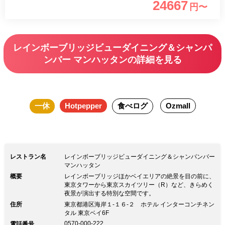
24667
円〜
から始まる、新感覚のフランス料理をお
楽しみください。 ■乾杯酒 ・グラスドン
ペリニヨン※お一人様1杯 （ノンアルコ
レインボーブリッジビューダイニング＆シャンパ
ールに変更可能）
ンバー マンハッタンの詳細を見る
一休
Hotpepper
食べログ
Ozmall
レストラン名
レインボーブリッジビューダイニング＆シャンパンバー
マンハッタン
概要
レインボーブリッジほかベイエリアの絶景を目の前に、
東京タワーから東京スカイツリー（R）など、きらめく
夜景が演出する特別な空間です。
住所
東京都港区海岸１-１６-２ ホテル インターコンチネン
タル 東京ベイ6F
0570-000-222
電話番号