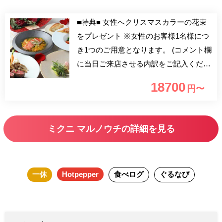
■特典■ 女性へクリスマスカラーの花束
をプレゼント ※女性のお客様1名様につ
き1つのご用意となります。 (コメント欄
に当日ご来店させる内訳をご記入くださ
いませ。例：男性1女性1） 大切な人
18700
円〜
と、または家族や仲の良いお友達同士
で、心に残る聖なる夜を。 地産地消と
江戸東京野菜が融合した、ミクニフレン
ミクニ マルノウチの詳細を見る
チクリスマスディナーに、HANAHIRO
CQ特製のフラワーブーケがセットなっ
たXmasプラン。 丸ノ内仲通りのイルミ
一休
Hotpepper
食べログ
ぐるなび
ネーションを眺めながら、優雅な夜をお
過ごし頂けます。