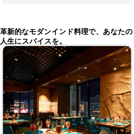
黒毛和牛 ★記念日プラン８０００円 ～ （特典 部屋代サ
ービス 乾杯ドリンク アニバーサルケーキ ★黒毛和牛ス
テーキコース １００００円～ ★コース・フリードリン
ク付きプラン 8000円 ランチ ★３５００円～ 銀座に店
を構える『Sun-mi本店』は10階建てのレストラン（自
社ビル） ご来店の際は一階の受付コンシェルジュにお
革新的なモダンインド料理で、あなたの
声がけください。
人生にスパイスを。