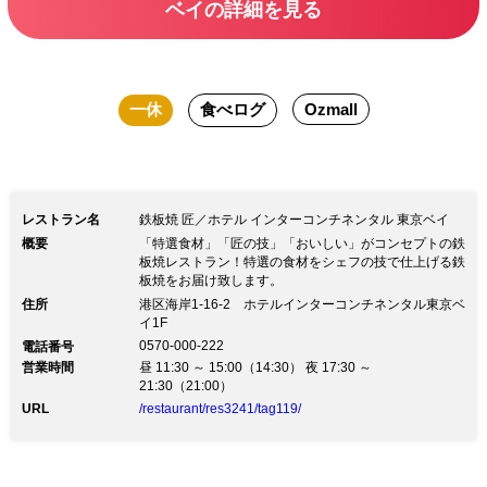
ベイの詳細を見る
ゴージャスなソファー席にて優雅なクリ
スマスの余韻を心置きなくお楽しみくだ
さい。
一休
食べログ
Ozmall
レストラン名
鉄板焼 匠／ホテル インターコンチネンタル 東京ベイ
概要
「特選食材」「匠の技」「おいしい」がコンセプトの鉄
板焼レストラン！特選の食材をシェフの技で仕上げる鉄
板焼をお届け致します。
住所
港区海岸1-16-2 ホテルインターコンチネンタル東京ベ
イ1F
0570-000-222
電話番号
営業時間
昼 11:30 ～ 15:00（14:30） 夜 17:30 ～
21:30（21:00）
URL
/restaurant/res3241/tag119/